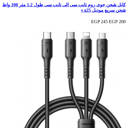
كابل شحن جوى روم تايب سى الى تايب سى طول 1.2 متر 100 واط
شحن سريع موديل s a25
245 EGP
200 EGP