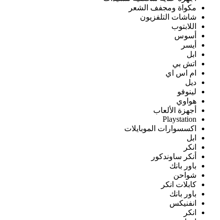
مكواة ومجفف الشعر
شاشات التلفزيون
اللابتوب
أسوس
أيسر
ابل
اتش بي
ام اس اي
ديل
لينوفو
هواوي
أجهزة الألعاب
Playstation
اكسسوارات الموبايلات
ابل
انكر
أنكر ساوندكور
باور بانك
شواحن
كابلات انكر
باور بانك
انفنيكس
انكر