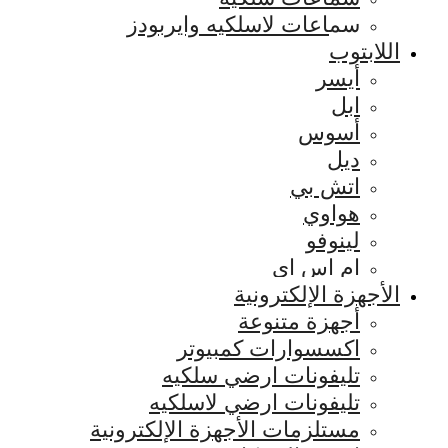
سماعات لاسلكيه وايربودز
اللابتوب
أيسر
ابل
أسوس
ديل
اتش بي
هواوي
لينوفو
ام اس اي
الأجهزة الإلكترونية
أجهزة متنوعة
اكسسوارات كمبيوتر
تليفونات ارضي سلكيه
تليفونات ارضي لاسلكيه
مستلزمات الأجهزة الإلكترونية