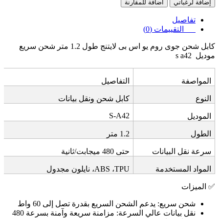
إضافة لرغباتي
اضافة للمقارنة
تفاصيل
التقييمات (0)
كابل شحن جوى روم يو اس بى لايتنج طول 1.2 متر شحن سريع
موديل
s a42
المواصفة
التفاصيل
النوع
كابل شحن ونقل بيانات
S-A42
الموديل
الطول
1.2
متر
سرعة نقل البيانات
حتى 480 ميجابت/ثانية
المواد المستخدمة
TPU
،
ABS
، نايلون مجدول
✅
الميزات
شحن سريع
:
يدعم الشحن السريع بقدرة تصل إلى 60 واط
نقل بيانات عالي السرعة
:
مزامنة سريعة وآمنة بسرعة 480