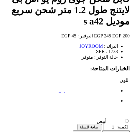
لايتنج طول 1.2 متر شحن سريع
موديل s a42
200 EGP
245 EGP
التوفير :
45 EGP
البراند :
JOYROOM
SER :
1733
حالة التوفر :
متوفر
الخيارات المتاحة:
اللون
أبيض
أبيض
الكمية:
اضافة للسلة