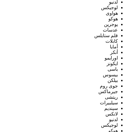
لدنيو
لوجيكس
هواوى
هوكو
يوجرين
عدسات
قلم ستايلس
كابلات
أمايا
أنكر
اورايمو
ايكونز
باسى
بيسوس
بيلكن
جوى روم
جيرماكس
ريتشى
سيلبيرات
سينديم
لانكس
لدنيو
لوجيكس
هوكو