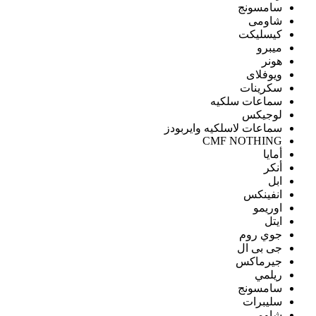
سامسونج
شاومى
كيسليكت
ميبرو
هونر
ويوفلاى
سكرينات
سماعات سلكيه
لوجيكس
سماعات لاسلكيه وايربودز
CMF NOTHING
أمايا
أنكر
ابل
انفينكس
اوريمو
ايتل
جوي روم
جى بى ال
جيرماكس
ريلمي
سامسونج
سليبرات
شاومى