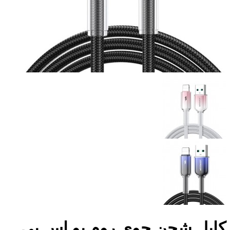
كابل شحن جوى روم يو اس بى