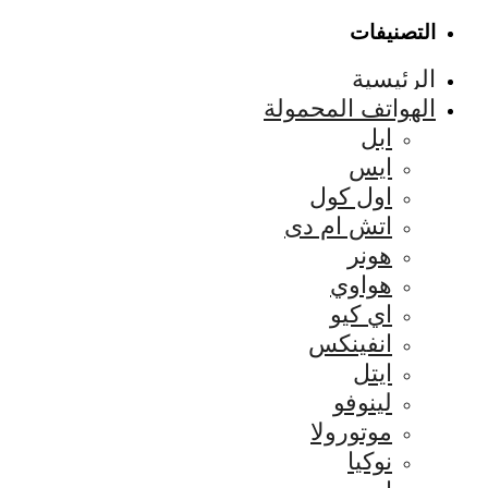
التصنيفات
الرئيسية
الهواتف المحمولة
ابل
ايس
اول كول
اتش ام دى
هونر
هواوي
اي كيو
انفينكس
ايتل
لينوفو
موتورولا
نوكيا