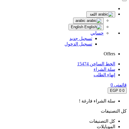
اللغة
arabic
English
حسابي
تسجيل جديد
تسجيل الدخول
Offers
الخط الساخن 15474
سلة الشراء
إنهاء الطلب
قائمتى
0
0 EGP
0
سلة الشراء فارغة !
كل التصنيفات
كل التصنيفات
الموبايلات