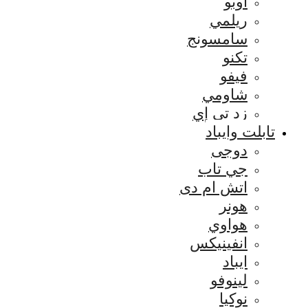
اوبو
ريلمي
سامسونج
تكنو
فيفو
شاومي
زد تي إي
تابلت وايباد
دوجى
جي تاب
اتش ام دى
هونر
هواوي
انفينيكس
ايباد
لينوفو
نوكيا