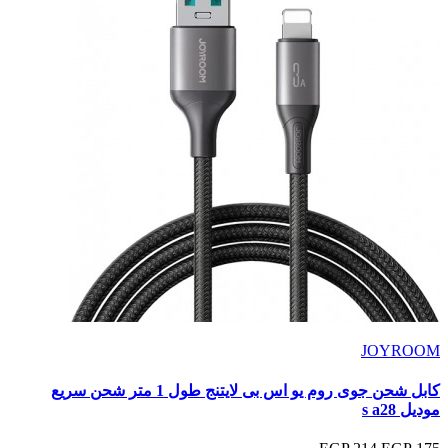
JOYROOM
كابل شحن جوى روم يو اس بى لايتنج طول 1 متر شحن سريع
موديل s a28