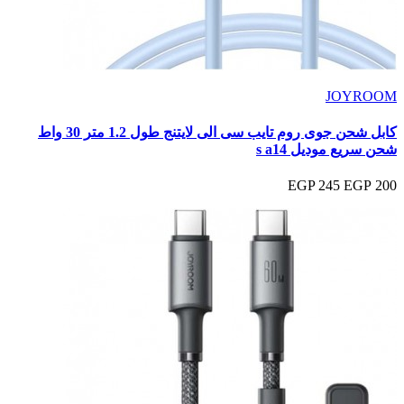
JOYROOM
كابل شحن جوى روم تايب سى الى لايتنج طول 1.2 متر 30 واط
شحن سريع موديل s a14
245 EGP
200 EGP