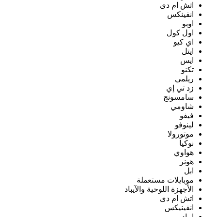
اتش ام دى
انفينكس
اوبو
اول كول
اي كيو
ايتل
ايس
تكنو
ريلمي
زد تي إي
سامسونج
شاومي
فيفو
لينوفو
موتورولا
نوكيا
هواوي
هونر
ابل
موبايلات مستعملة
الأجهزة اللوحية والآيباد
اتش ام دى
انفينيكس
ايباد