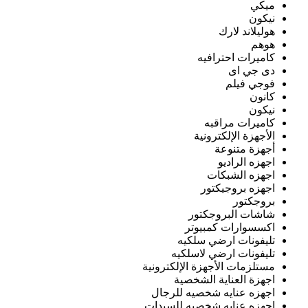
ميكي
نيكون
هوليلاند لارك
هوهم
كاميرات احترافيه
دى جي اى
فوجي فيلم
كانون
نيكون
كاميرات مراقبه
الأجهزة الإلكترونية
أجهزة متنوعة
اجهزه الراديو
اجهزه الشبكات
اجهزه بروجيكتور
بروجكتور
شاشات البروجكتور
اكسسوارات كمبيوتر
تليفونات ارضي سلكيه
تليفونات ارضي لاسلكيه
مستلزمات الأجهزة الإلكترونية
اجهزة العناية الشخصية
اجهزه عنايه شخصيه للرجال
اجهزه عنايه شخصيه للسيدات