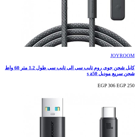
JOYROOM
كابل شحن جوى روم تايب سى الى تايب سى طول 1.2 متر 60 واط
شحن سريع موديل s a50
306 EGP
250 EGP