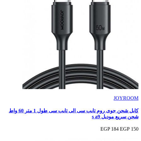
JOYROOM
كابل شحن جوى روم تايب سى الى تايب سى طول 1 متر 60 واط
شحن سريع موديل s a9
184 EGP
150 EGP