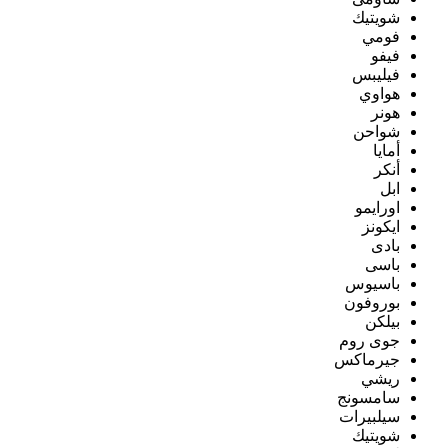
شويتيك
فومي
فيفو
فيليبس
هواوي
هونر
شواحن
أمايا
أنكر
ابل
اورايمو
ايكونز
بادى
باسى
باسيوس
بوروفون
بيلكن
جوى روم
جيرماكس
ريشي
سامسونج
سيلبيرات
شويتيك