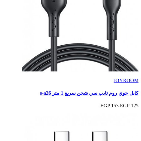
JOYROOM
كابل جوي روم تايب سي شحن سريع 1 متر s-a26
153 EGP
125 EGP