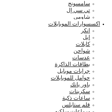
سامسونج
تي سي إل
شاومي
اكسسوارات الموبايلات
انكر
ابل
كابلات
شواحن
عدسات
بطاقات الذاكرة
جرابات موبايل
حوامل للموبايلات
باور بانك
سكرينات
ساعات ذكية
قلم ستايلس
سماعات سلكيه