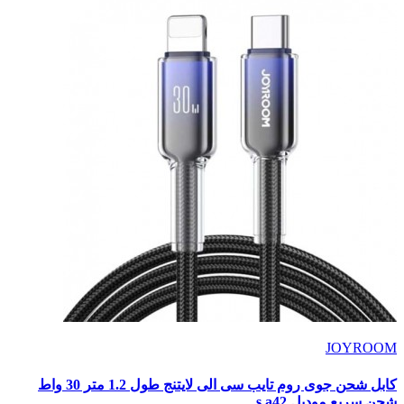
JOYROOM
كابل شحن جوى روم تايب سى الى لايتنج طول 1.2 متر 30 واط
شحن سريع موديل s a42