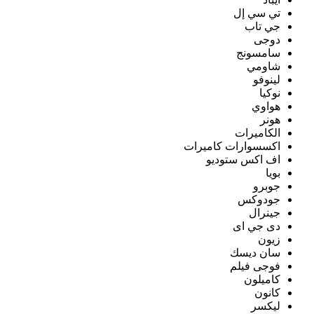
تي سي إل
جي تاب
دوجى
سامسونج
شاومي
لينوفو
نوكيا
هواوي
هونر
الكاميرات
اكسسوارات كاميرات
اف اكس ستوديو
بويا
جوبرو
جودوكس
جينرال
دى جي اى
زيون
سان ديسك
فوجى فيلم
كاميلون
كانون
ليكسر