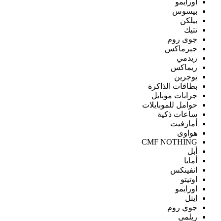
اورايمو
بيسوس
بيلكن
تتيك
جوى روم
جيرماكس
ريدمي
ريماكس
يوجرين
بطاقات الذاكرة
جرابات موبايل
حوامل للموبايلات
ساعات ذكية
أمازفيت
هواوى
CMF NOTHING
أبل
أمايا
انفينكس
اوتيتو
اورايمو
ايتل
جوي روم
ريلمى