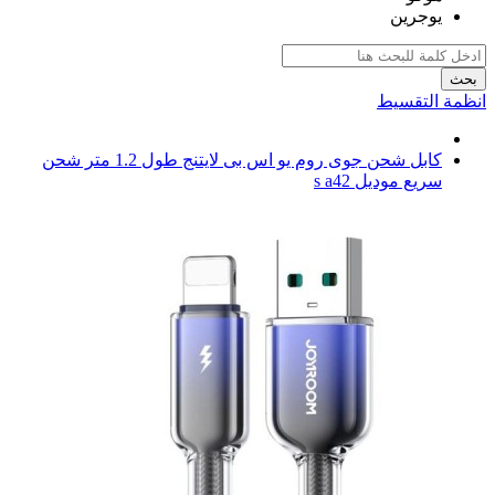
يوجرين
بحث
انظمة التقسيط
كابل شحن جوى روم يو اس بى لايتنج طول 1.2 متر شحن
سريع موديل s a42