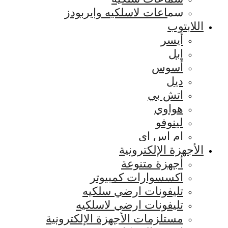
سماعات لاسلكيه وايربودز
اللابتوب
أيسر
ابل
أسوس
ديل
اتش بي
هواوي
لينوفو
ام اس اي
الأجهزة الإلكترونية
أجهزة متنوعة
اكسسوارات كمبيوتر
تليفونات ارضي سلكيه
تليفونات ارضي لاسلكيه
مستلزمات الأجهزة الإلكترونية