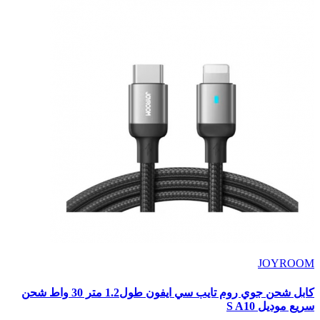
JOYROOM
كابل شحن جوي روم تايب سي ايفون طول1.2 متر 30 واط شحن
سريع موديل S A10