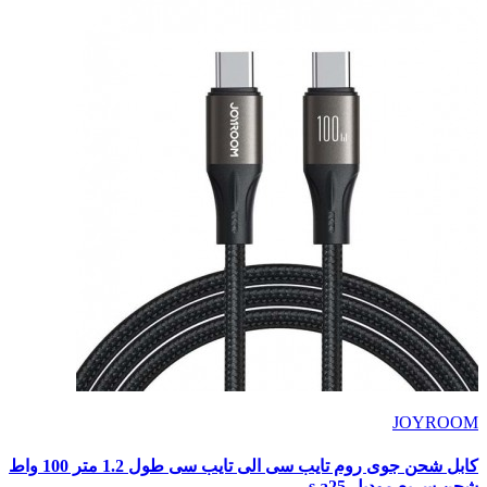
JOYROOM
كابل شحن جوى روم تايب سى الى تايب سى طول 1.2 متر 100 واط
شحن سريع موديل s a25