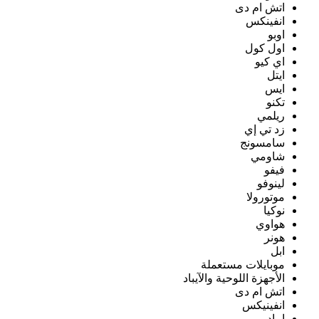
اتش ام دى
انفينكس
اوبو
اول كول
اي كيو
ايتل
ايس
تكنو
ريلمي
زد تي إي
سامسونج
شاومي
فيفو
لينوفو
موتورولا
نوكيا
هواوي
هونر
ابل
موبايلات مستعملة
الأجهزة اللوحية والآيباد
اتش ام دى
انفينيكس
ايباد