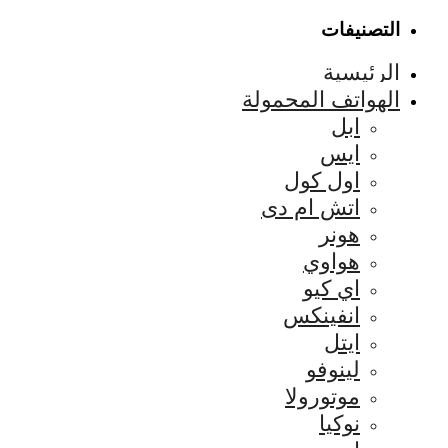
التصنيفات
الرئيسية
الهواتف المحمولة
ابل
ايس
اول كول
اتش ام دى
هونر
هواوي
اي كيو
انفينكس
ايتل
لينوفو
موتورولا
نوكيا