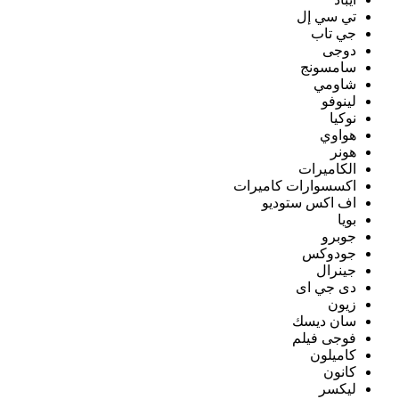
تي سي إل
جي تاب
دوجى
سامسونج
شاومي
لينوفو
نوكيا
هواوي
هونر
الكاميرات
اكسسوارات كاميرات
اف اكس ستوديو
بويا
جوبرو
جودوكس
جينرال
دى جي اى
زيون
سان ديسك
فوجى فيلم
كاميلون
كانون
ليكسر