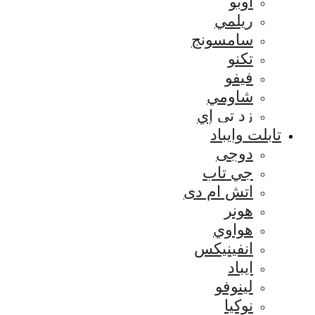
اوبو
ريلمي
سامسونج
تكنو
فيفو
شاومي
زد تي إي
تابلت وايباد
دوجى
جي تاب
اتش ام دى
هونر
هواوي
انفينيكس
ايباد
لينوفو
نوكيا