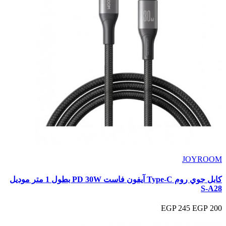
JOYROOM
كابل جوي روم Type-C آيفون فاست PD 30W بطول 1 متر موديل
S-A28
245 EGP
200 EGP