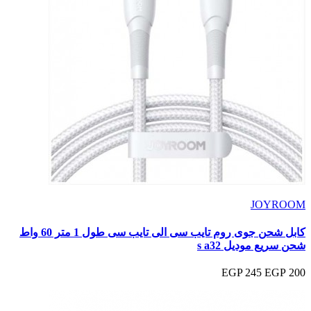
JOYROOM
كابل شحن جوى روم تايب سى الى تايب سى طول 1 متر 60 واط
شحن سريع موديل s a32
245 EGP
200 EGP