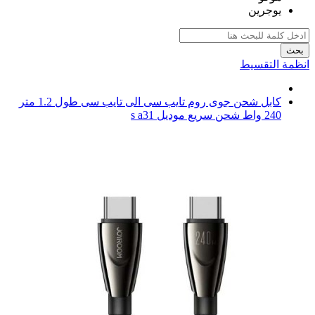
يوجرين
بحث
انظمة التقسيط
كابل شحن جوى روم تايب سى الى تايب سى طول 1.2 متر
240 واط شحن سريع موديل s a31