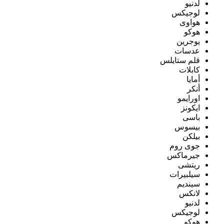
لدنيو
لوجيكس
هواوى
هوكو
يوجرين
عدسات
قلم ستايلس
كابلات
أمايا
أنكر
اورايمو
ايكونز
باسى
بيسوس
بيلكن
جوى روم
جيرماكس
ريتشى
سيلبيرات
سينديم
لانكس
لدنيو
لوجيكس
هوكو