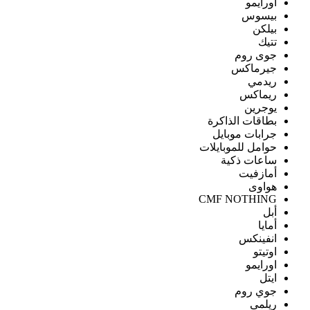
اورايمو
بيسوس
بيلكن
تتيك
جوى روم
جيرماكس
ريدمي
ريماكس
يوجرين
بطاقات الذاكرة
جرابات موبايل
حوامل للموبايلات
ساعات ذكية
أمازفيت
هواوى
CMF NOTHING
أبل
أمايا
انفينكس
اوتيتو
اورايمو
ايتل
جوي روم
ريلمى