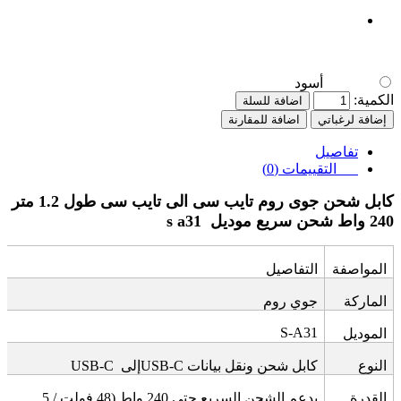
أسود
الكمية:
اضافة للسلة
إضافة لرغباتي
اضافة للمقارنة
تفاصيل
التقييمات (0)
كابل شحن جوى روم تايب سى الى تايب سى طول 1.2 متر
240 واط شحن سريع موديل
s a31
المواصفة
التفاصيل
الماركة
جوي روم
S-A31
الموديل
النوع
كابل شحن ونقل بيانات
USB-C
إلى
USB-C
القدرة
يدعم الشحن السريع حتى 240 واط (48 فولت / 5