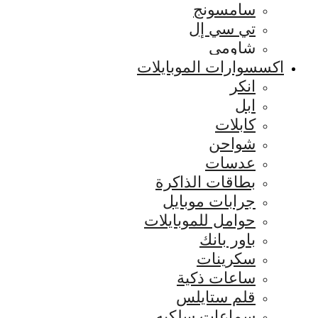
سامسونج
تي سي إل
شاومي
اكسسوارات الموبايلات
انكر
ابل
كابلات
شواحن
عدسات
بطاقات الذاكرة
جرابات موبايل
حوامل للموبايلات
باور بانك
سكرينات
ساعات ذكية
قلم ستايلس
سماعات سلكيه