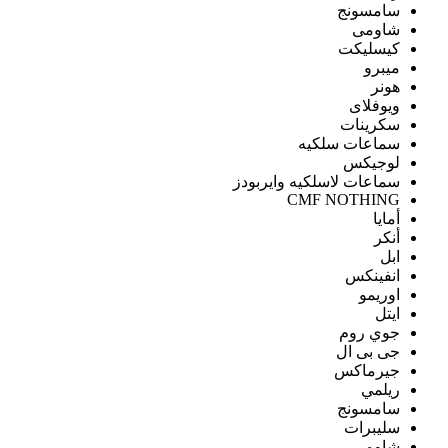
سامسونج
شاومى
كيسليكت
ميبرو
هونر
ويوفلاى
سكرينات
سماعات سلكيه
لوجيكس
سماعات لاسلكيه وايربودز
CMF NOTHING
أمايا
أنكر
ابل
انفينكس
اوريمو
ايتل
جوي روم
جى بى ال
جيرماكس
ريلمي
سامسونج
سليبرات
شاومى