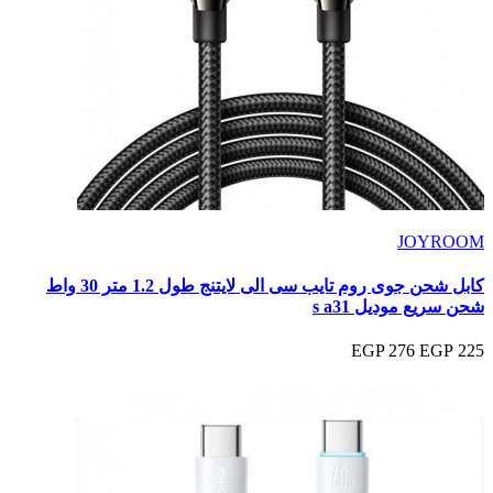
JOYROOM
كابل شحن جوى روم تايب سى الى لايتنج طول 1.2 متر 30 واط
شحن سريع موديل s a31
276 EGP
225 EGP