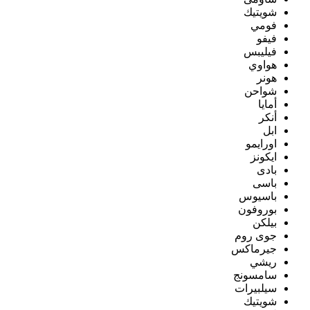
شويتيك
فومي
فيفو
فيليبس
هواوي
هونر
شواحن
أمايا
أنكر
ابل
اورايمو
ايكونز
بادى
باسى
باسيوس
بوروفون
بيلكن
جوى روم
جيرماكس
ريشي
سامسونج
سيلبيرات
شويتيك