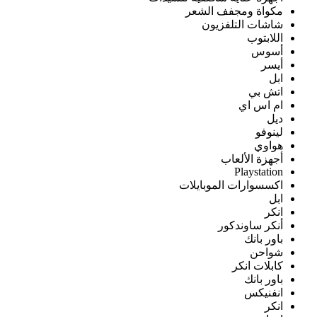
مكواة ومجفف الشعر
شاشات التلفزيون
اللابتوب
أسوس
أيسر
ابل
اتش بي
ام اس اي
ديل
لينوفو
هواوي
أجهزة الألعاب
Playstation
اكسسوارات الموبايلات
ابل
انكر
أنكر ساوندكور
باور بانك
شواحن
كابلات انكر
باور بانك
انفنيكس
انكر