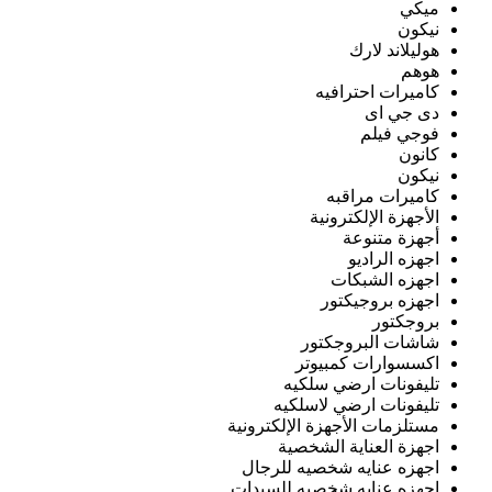
ميكي
نيكون
هوليلاند لارك
هوهم
كاميرات احترافيه
دى جي اى
فوجي فيلم
كانون
نيكون
كاميرات مراقبه
الأجهزة الإلكترونية
أجهزة متنوعة
اجهزه الراديو
اجهزه الشبكات
اجهزه بروجيكتور
بروجكتور
شاشات البروجكتور
اكسسوارات كمبيوتر
تليفونات ارضي سلكيه
تليفونات ارضي لاسلكيه
مستلزمات الأجهزة الإلكترونية
اجهزة العناية الشخصية
اجهزه عنايه شخصيه للرجال
اجهزه عنايه شخصيه للسيدات