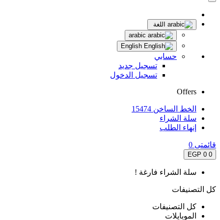
اللغة
arabic
English
حسابي
تسجيل جديد
تسجيل الدخول
Offers
الخط الساخن 15474
سلة الشراء
إنهاء الطلب
قائمتى
0
0 EGP
0
سلة الشراء فارغة !
كل التصنيفات
كل التصنيفات
الموبايلات