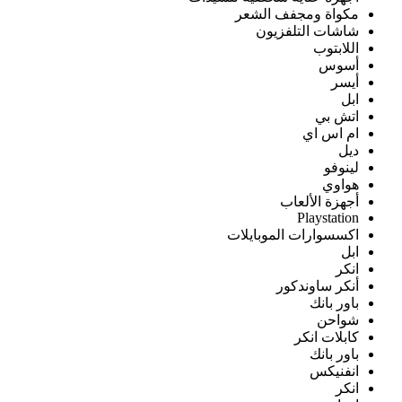
مكواة ومجفف الشعر
شاشات التلفزيون
اللابتوب
أسوس
أيسر
ابل
اتش بي
ام اس اي
ديل
لينوفو
هواوي
أجهزة الألعاب
Playstation
اكسسوارات الموبايلات
ابل
انكر
أنكر ساوندكور
باور بانك
شواحن
كابلات انكر
باور بانك
انفنيكس
انكر