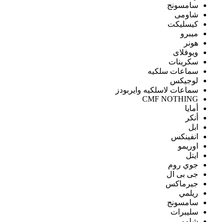
سامسونج
شاومى
كيسليكت
ميبرو
هونر
ويوفلاى
سكرينات
سماعات سلكيه
لوجيكس
سماعات لاسلكيه وايربودز
CMF NOTHING
أمايا
أنكر
ابل
انفينكس
اوريمو
ايتل
جوي روم
جى بى ال
جيرماكس
ريلمي
سامسونج
سليبرات
شاومى