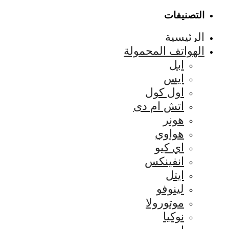
التصنيفات
الرئيسية
الهواتف المحمولة
ابل
ايس
اول كول
اتش ام دى
هونر
هواوي
اي كيو
انفينكس
ايتل
لينوفو
موتورولا
نوكيا