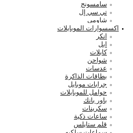
سامسونج
تي سي إل
شاومي
اكسسوارات الموبايلات
انكر
ابل
كابلات
شواحن
عدسات
بطاقات الذاكرة
جرابات موبايل
حوامل للموبايلات
باور بانك
سكرينات
ساعات ذكية
قلم ستايلس
سماعات سلكيه