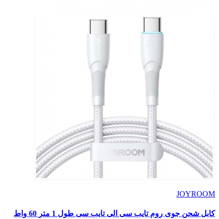
JOYROOM
كابل شحن جوى روم تايب سى الى تايب سى طول 1 متر 60 واط