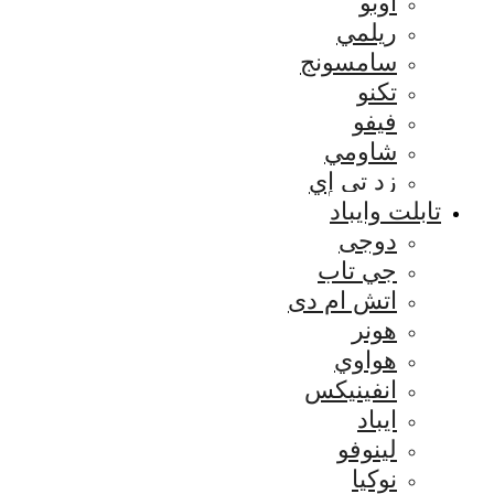
اوبو
ريلمي
سامسونج
تكنو
فيفو
شاومي
زد تي إي
تابلت وايباد
دوجى
جي تاب
اتش ام دى
هونر
هواوي
انفينيكس
ايباد
لينوفو
نوكيا