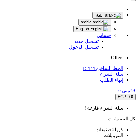
اللغة
arabic
English
حسابي
تسجيل جديد
تسجيل الدخول
Offers
الخط الساخن 15474
سلة الشراء
إنهاء الطلب
قائمتى
0
0 EGP
0
سلة الشراء فارغة !
كل التصنيفات
كل التصنيفات
الموبايلات