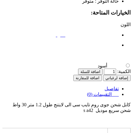
حالة التوفر :
متوفر
الخيارات المتاحة:
اللون
أسود
أسود
الكمية:
اضافة للسلة
إضافة لرغباتي
اضافة للمقارنة
تفاصيل
التقييمات (0)
كابل شحن جوى روم تايب سى الى لايتنج طول 1.2 متر 30 واط
شحن سريع موديل
s a42