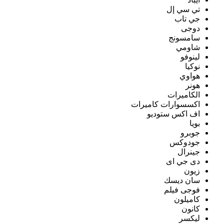
تي سي إل
جي تاب
دوجى
سامسونج
شاومي
لينوفو
نوكيا
هواوي
هونر
الكاميرات
اكسسوارات كاميرات
اف اكس ستوديو
بويا
جوبرو
جودوكس
جينرال
دى جي اى
زيون
سان ديسك
فوجى فيلم
كاميلون
كانون
ليكسر