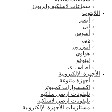
سماعات لاسلكيه وايربودز
اللابتوب
أيسر
ابل
أسوس
ديل
اتش بي
هواوي
لينوفو
ام اس اي
الأجهزة الإلكترونية
أجهزة متنوعة
اكسسوارات كمبيوتر
تليفونات ارضي سلكيه
تليفونات ارضي لاسلكيه
مستلزمات الأجهزة الإلكترونية