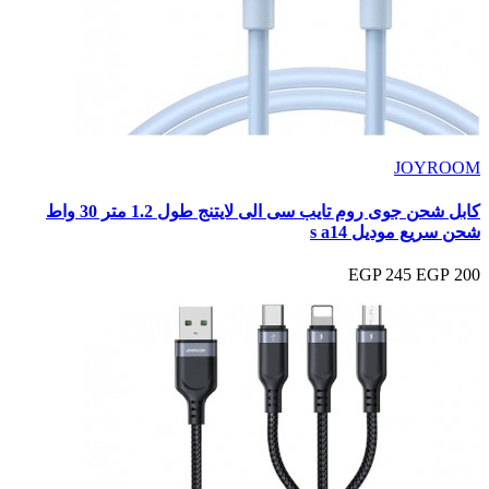
JOYROOM
كابل شحن جوى روم تايب سى الى لايتنج طول 1.2 متر 30 واط
شحن سريع موديل s a14
245 EGP
200 EGP