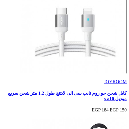
JOYROOM
كابل شحن جو روم تايب سى الى لايتنج طول 1.2 متر شحن سريع
موديل s a10
184 EGP
150 EGP