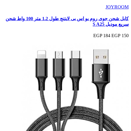
JOYROOM
كابل شحن جوى روم يو اس بى لايتنج طول 1.2 متر 100 واط شحن
سريع موديل S A25
184 EGP
150 EGP