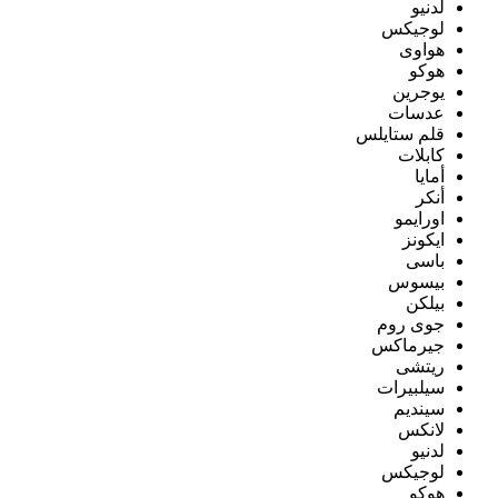
لدنيو
لوجيكس
هواوى
هوكو
يوجرين
عدسات
قلم ستايلس
كابلات
أمايا
أنكر
اورايمو
ايكونز
باسى
بيسوس
بيلكن
جوى روم
جيرماكس
ريتشى
سيلبيرات
سينديم
لانكس
لدنيو
لوجيكس
هوكو