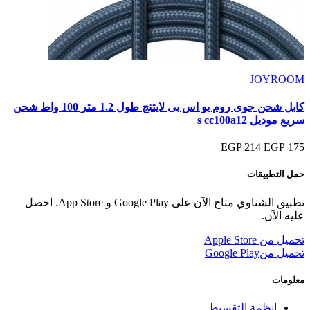
JOYROOM
كابل شحن جوى روم يو اس بى لايتنج طول 1.2 متر 100 واط شحن
سريع موديل s cc100a12
214 EGP
175 EGP
حمل التطبيقات
تطبيق الشناوي متاح الآن على Google Play و App Store. احصل
عليه الآن.
تحميل من
Apple Store
تحميل من
Google Play
معلومات
انظمة التقسيط