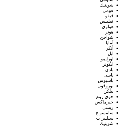
شويتيك
فومي
فيفو
فيليبس
هواوي
هونر
شواحن
أمايا
أنكر
ابل
اورايمو
ايكونز
بادى
باسى
باسيوس
بوروفون
بيلكن
جوى روم
جيرماكس
ريشي
سامسونج
سيلبيرات
شويتيك