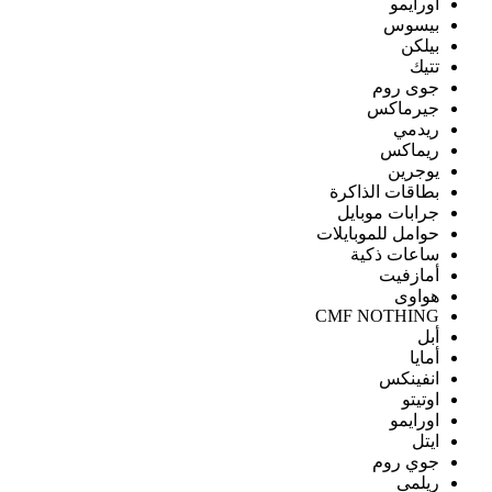
اورايمو
بيسوس
بيلكن
تتيك
جوى روم
جيرماكس
ريدمي
ريماكس
يوجرين
بطاقات الذاكرة
جرابات موبايل
حوامل للموبايلات
ساعات ذكية
أمازفيت
هواوى
CMF NOTHING
أبل
أمايا
انفينكس
اوتيتو
اورايمو
ايتل
جوي روم
ريلمى