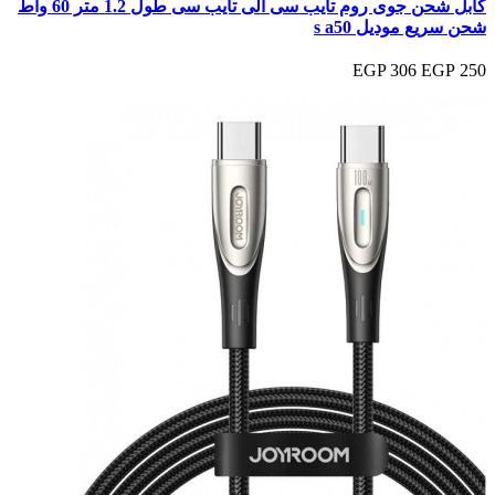
كابل شحن جوى روم تايب سى الى تايب سى طول 1.2 متر 60 واط
شحن سريع موديل s a50
306 EGP
250 EGP