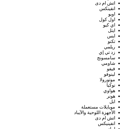
اتش ام دى
انفينكس
اوبو
اول كول
اي كيو
ايتل
ايس
تكنو
ريلمي
زد تي إي
سامسونج
شاومي
فيفو
لينوفو
موتورولا
نوكيا
هواوي
هونر
ابل
موبايلات مستعملة
الأجهزة اللوحية والآيباد
اتش ام دى
انفينيكس
ايباد