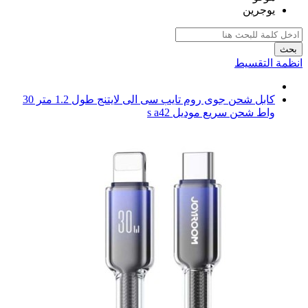
يوجرين
بحث
انظمة التقسيط
كابل شحن جوى روم تايب سى الى لايتنج طول 1.2 متر 30
واط شحن سريع موديل s a42