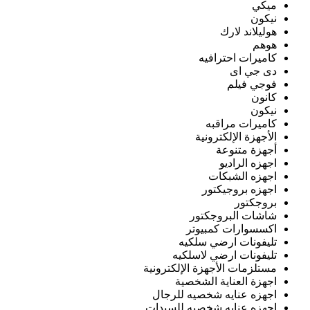
ميكي
نيكون
هوليلاند لارك
هوهم
كاميرات احترافيه
دى جي اى
فوجي فيلم
كانون
نيكون
كاميرات مراقبه
الأجهزة الإلكترونية
أجهزة متنوعة
اجهزه الراديو
اجهزه الشبكات
اجهزه بروجيكتور
بروجكتور
شاشات البروجكتور
اكسسوارات كمبيوتر
تليفونات ارضي سلكيه
تليفونات ارضي لاسلكيه
مستلزمات الأجهزة الإلكترونية
اجهزة العناية الشخصية
اجهزه عنايه شخصيه للرجال
اجهزه عنايه شخصيه للسيدات