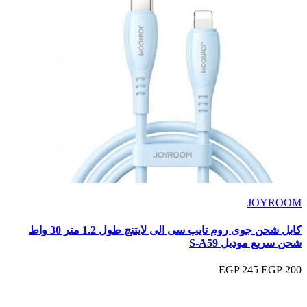
JOYROOM
كابل شحن جوى روم تايب سى الى لايتنج طول 1.2 متر 30 واط
شحن سريع موديل S-A59
245 EGP
200 EGP