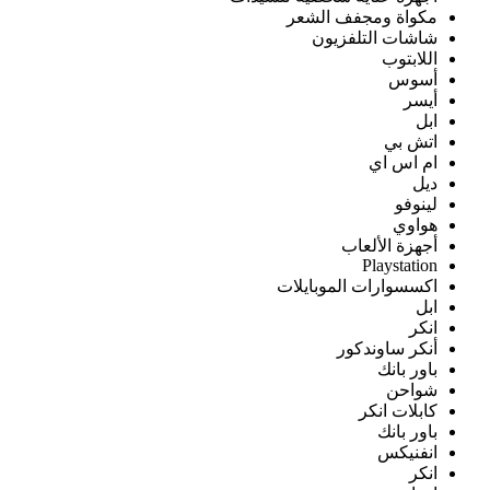
مكواة ومجفف الشعر
شاشات التلفزيون
اللابتوب
أسوس
أيسر
ابل
اتش بي
ام اس اي
ديل
لينوفو
هواوي
أجهزة الألعاب
Playstation
اكسسوارات الموبايلات
ابل
انكر
أنكر ساوندكور
باور بانك
شواحن
كابلات انكر
باور بانك
انفنيكس
انكر