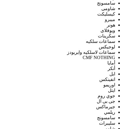
سامسونج
شاومى
كيسليكت
ميبرو
هونر
ويوفلاى
سكرينات
سماعات سلكيه
لوجيكس
سماعات لاسلكيه وايربودز
CMF NOTHING
أمايا
أنكر
ابل
انفينكس
اوريمو
ايتل
جوي روم
جى بى ال
جيرماكس
ريلمي
سامسونج
سليبرات
شاومى