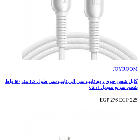
JOYROOM
كابل شحن جوى روم تايب سى الى تايب سى طول 1.2 متر 60 واط
شحن سريع موديل s a51
276 EGP
225 EGP