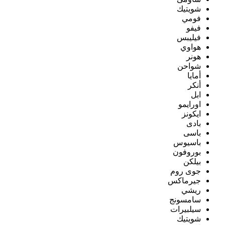
شويتيك
فومي
فيفو
فيليبس
هواوي
هونر
شواحن
أمايا
أنكر
ابل
اورايمو
ايكونز
بادى
باسى
باسيوس
بوروفون
بيلكن
جوى روم
جيرماكس
ريشي
سامسونج
سيلبيرات
شويتيك