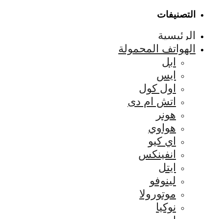
التصنيفات
الرئيسية
الهواتف المحمولة
ابل
ايس
اول كول
اتش ام دى
هونر
هواوي
اي كيو
انفينكس
ايتل
لينوفو
موتورولا
نوكيا