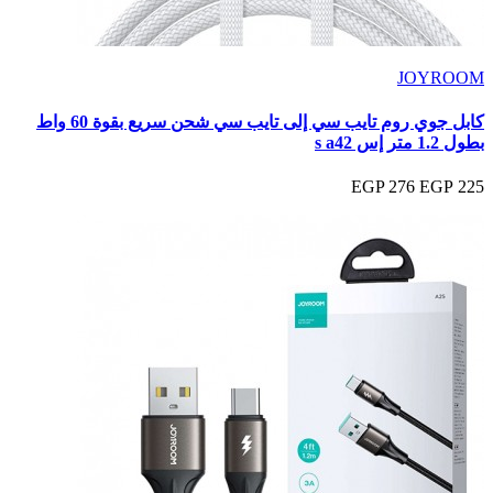
JOYROOM
كابل جوي روم تايب سي إلى تايب سي شحن سريع بقوة 60 واط
بطول 1.2 متر إس s a42
276 EGP
225 EGP