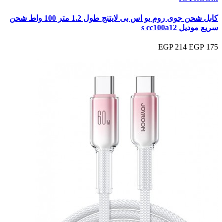
كابل شحن جوى روم يو اس بى لايتنج طول 1.2 متر 100 واط شحن
سريع موديل s cc100a12
214 EGP
175 EGP