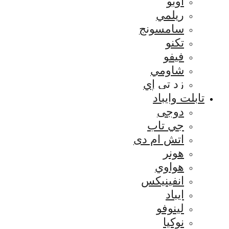
اوبو
ريلمي
سامسونج
تكنو
فيفو
شاومي
زد تي إي
تابلت وايباد
دوجى
جي تاب
اتش ام دى
هونر
هواوي
انفينيكس
ايباد
لينوفو
نوكيا