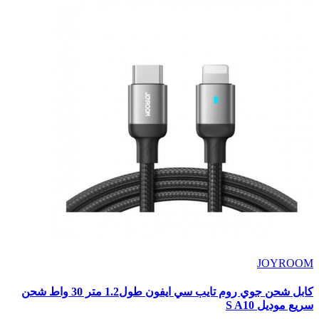
JOYROOM
كابل شحن جوي روم تايب سي ايفون طول1.2 متر 30 واط شحن
سريع موديل S A10