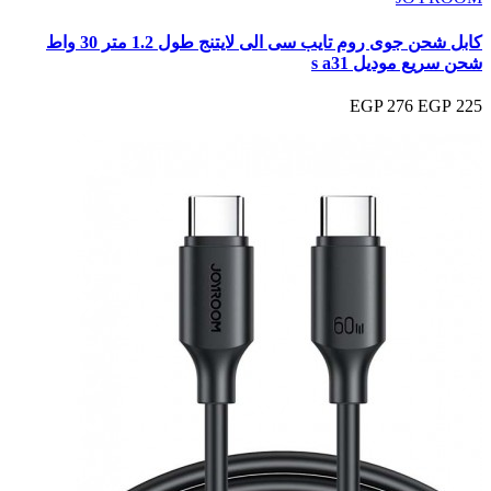
كابل شحن جوى روم تايب سى الى لايتنج طول 1.2 متر 30 واط
شحن سريع موديل s a31
276 EGP
225 EGP