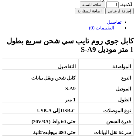
الكمية:
اضافة للسلة
إضافة لرغباتي
اضافة للمقارنة
تفاصيل
التقييمات (0)
كابل
جوي روم تايب سي شحن سريع بطول
1 متر موديل S-A9
المواصفة
التفاصيل
النوع
كابل شحن ونقل بيانات
S-A9
الموديل
الطول
1
متر
نوع الموصلات
USB-C
إلى
USB-A
قدرة الشحن
حتى 60 واط
(20V/3A)
سرعة نقل البيانات
حتى 480 ميجابت/ثانية