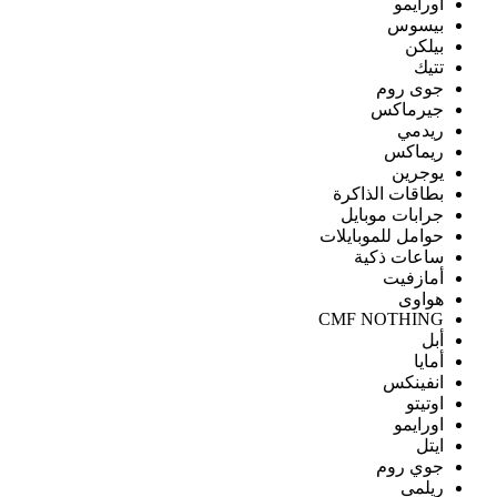
اورايمو
بيسوس
بيلكن
تتيك
جوى روم
جيرماكس
ريدمي
ريماكس
يوجرين
بطاقات الذاكرة
جرابات موبايل
حوامل للموبايلات
ساعات ذكية
أمازفيت
هواوى
CMF NOTHING
أبل
أمايا
انفينكس
اوتيتو
اورايمو
ايتل
جوي روم
ريلمى