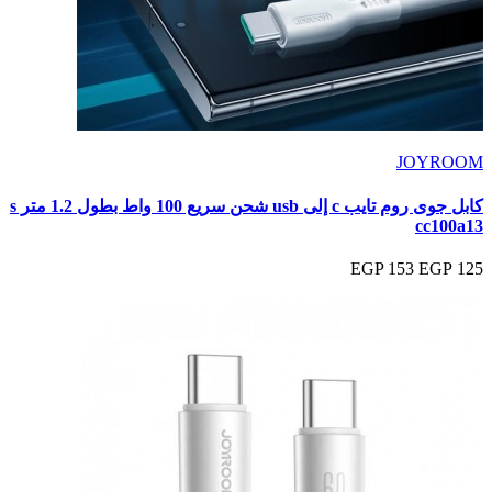
JOYROOM
كابل جوى روم تايب c إلى usb شحن سريع 100 واط بطول 1.2 متر s
cc100a13
153 EGP
125 EGP