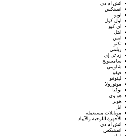
اتش ام دى
انفينكس
اوبو
اول كول
اي كيو
ايتل
ايس
تكنو
ريلمي
زد تي إي
سامسونج
شاومي
فيفو
لينوفو
موتورولا
نوكيا
هواوي
هونر
ابل
موبايلات مستعملة
الأجهزة اللوحية والآيباد
اتش ام دى
انفينيكس
ايباد