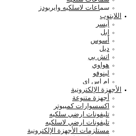
سماعات لاسلكيه وايربودز
اللابتوب
أيسر
ابل
أسوس
ديل
اتش بي
هواوي
لينوفو
ام اس اي
الأجهزة الإلكترونية
أجهزة متنوعة
اكسسوارات كمبيوتر
تليفونات ارضي سلكيه
تليفونات ارضي لاسلكيه
مستلزمات الأجهزة الإلكترونية