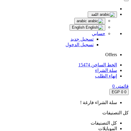
اللغة
arabic
English
حسابي
تسجيل جديد
تسجيل الدخول
Offers
الخط الساخن 15474
سلة الشراء
إنهاء الطلب
قائمتى
0
0 EGP
0
سلة الشراء فارغة !
كل التصنيفات
كل التصنيفات
الموبايلات