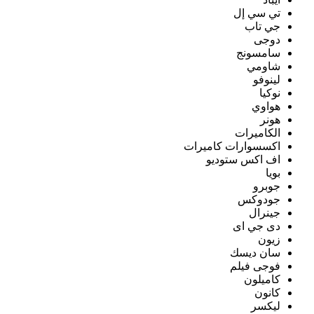
تي سي إل
جي تاب
دوجى
سامسونج
شاومي
لينوفو
نوكيا
هواوي
هونر
الكاميرات
اكسسوارات كاميرات
اف اكس ستوديو
بويا
جوبرو
جودوكس
جينرال
دى جي اى
زيون
سان ديسك
فوجى فيلم
كاميلون
كانون
ليكسر