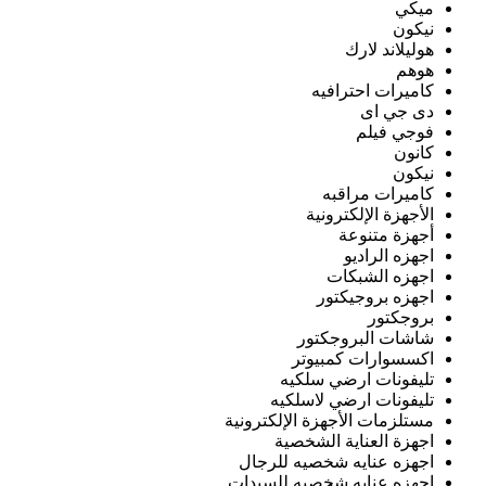
ميكي
نيكون
هوليلاند لارك
هوهم
كاميرات احترافيه
دى جي اى
فوجي فيلم
كانون
نيكون
كاميرات مراقبه
الأجهزة الإلكترونية
أجهزة متنوعة
اجهزه الراديو
اجهزه الشبكات
اجهزه بروجيكتور
بروجكتور
شاشات البروجكتور
اكسسوارات كمبيوتر
تليفونات ارضي سلكيه
تليفونات ارضي لاسلكيه
مستلزمات الأجهزة الإلكترونية
اجهزة العناية الشخصية
اجهزه عنايه شخصيه للرجال
اجهزه عنايه شخصيه للسيدات