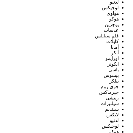
لدنيو
لوجيكس
هواوى
هوكو
يوجرين
عدسات
قلم ستايلس
كابلات
أمايا
أنكر
اورايمو
ايكونز
باسى
بيسوس
بيلكن
جوى روم
جيرماكس
ريتشى
سيلبيرات
سينديم
لانكس
لدنيو
لوجيكس
هوكو