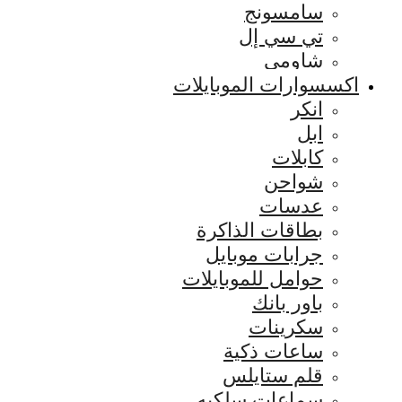
سامسونج
تي سي إل
شاومي
اكسسوارات الموبايلات
انكر
ابل
كابلات
شواحن
عدسات
بطاقات الذاكرة
جرابات موبايل
حوامل للموبايلات
باور بانك
سكرينات
ساعات ذكية
قلم ستايلس
سماعات سلكيه