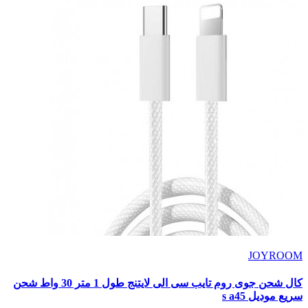
JOYROOM
كال شحن جوى روم تايب سى الى لايتنج طول 1 متر 30 واط شحن
سريع موديل s a45