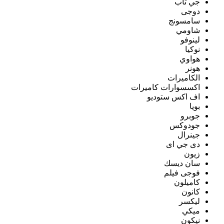
جي تاب
دوجى
سامسونج
شاومي
لينوفو
نوكيا
هواوي
هونر
الكاميرات
اكسسوارات كاميرات
اف اكس ستوديو
بويا
جوبرو
جودوكس
جينرال
دى جي اى
زيون
سان ديسك
فوجى فيلم
كاميلون
كانون
ليكسر
ميكي
نيكون