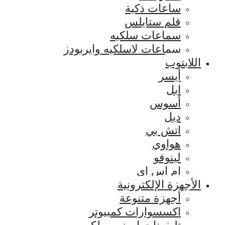
ساعات ذكية
قلم ستايلس
سماعات سلكيه
سماعات لاسلكيه وايربودز
اللابتوب
أيسر
ابل
أسوس
ديل
اتش بي
هواوي
لينوفو
ام اس اي
الأجهزة الإلكترونية
أجهزة متنوعة
اكسسوارات كمبيوتر