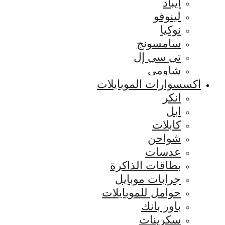
ايباد
لينوفو
نوكيا
سامسونج
تي سي إل
شاومي
اكسسوارات الموبايلات
انكر
ابل
كابلات
شواحن
عدسات
بطاقات الذاكرة
جرابات موبايل
حوامل للموبايلات
باور بانك
سكرينات