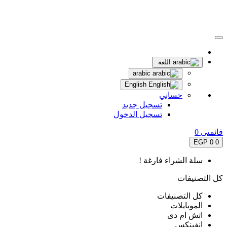
اللغة
arabic
English
حسابي
تسجيل جديد
تسجيل الدخول
قائمتى
0
0 EGP
0
سلة الشراء فارغة !
كل التصنيفات
كل التصنيفات
الموبايلات
اتش ام دى
انفينكس