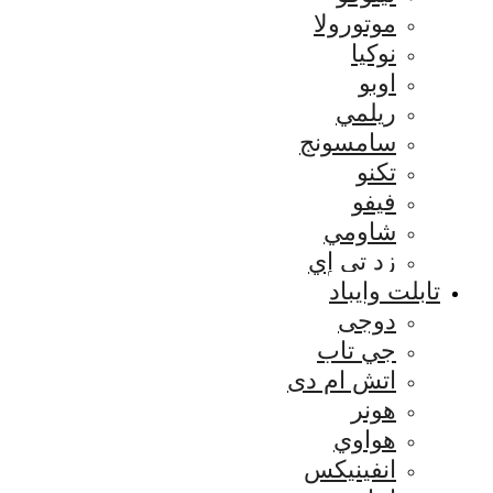
موتورولا
نوكيا
اوبو
ريلمي
سامسونج
تكنو
فيفو
شاومي
زد تي إي
تابلت وايباد
دوجى
جي تاب
اتش ام دى
هونر
هواوي
انفينيكس