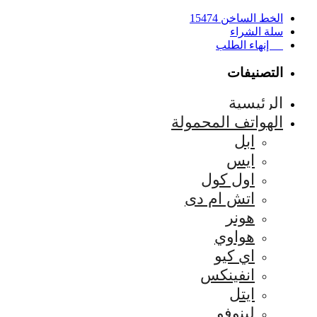
الخط الساخن 15474
سلة الشراء
إنهاء الطلب
التصنيفات
الرئيسية
الهواتف المحمولة
ابل
ايس
اول كول
اتش ام دى
هونر
هواوي
اي كيو
انفينكس
ايتل
لينوفو