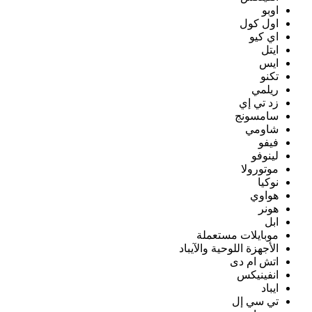
اوبو
اول كول
اي كيو
ايتل
ايس
تكنو
ريلمي
زد تي إي
سامسونج
شاومي
فيفو
لينوفو
موتورولا
نوكيا
هواوي
هونر
ابل
موبايلات مستعملة
الأجهزة اللوحية والآيباد
اتش ام دى
انفينيكس
ايباد
تي سي إل