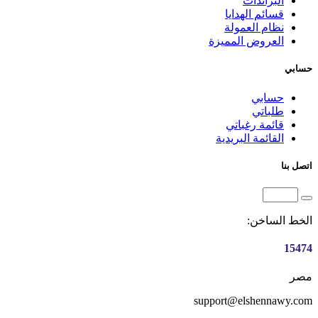
البراندات
قسائم الهدايا
نظام العمولة
العروض المميزة
حسابي
حسابي
طلباتي
قائمة رغباتي
القائمة البريدية
اتصل بنا
الخط الساخن:
15474
مصر
support@elshennawy.com