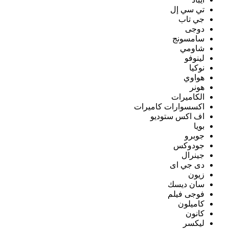
تي سي إل
جي تاب
دوجى
سامسونج
شاومي
لينوفو
نوكيا
هواوي
هونر
الكاميرات
اكسسوارات كاميرات
اف اكس ستوديو
بويا
جوبرو
جودوكس
جينرال
دى جي اى
زيون
سان ديسك
فوجى فيلم
كاميلون
كانون
ليكسر