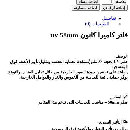
الكمية:
اضافة للسلة
إضافة لرغباتي
اضافة للمقارنة
تفاصيل
التقييمات (0)
فلتر كاميرا كانون uv 58mm
الوصف
فلتر UV بحجم 58 ملم يُستخدم لحماية العدسة وتقليل تأثير الأشعة فوق
البنفسجية.
يساعد على تحسين جودة الصور الخارجية من خلال تقليل الضباب والتوهج.
يوفّر حماية دائمة للعدسة من الخدوش والغبار والعوامل الخارجية.
📏
المقاس
قطر 58mm – مناسب للعدسات التي تدعم هذا المقاس
🌤️
التأثير البصري
يقلل من تأثير الضباب والأشعة فوق البنفسجية