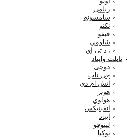
اوبو
ريلمي
سامسونج
تكنو
فيفو
شاومي
زد تي إي
تابلت وايباد
دوجى
جي تاب
اتش ام دى
هونر
هواوي
انفينيكس
ايباد
لينوفو
نوكيا