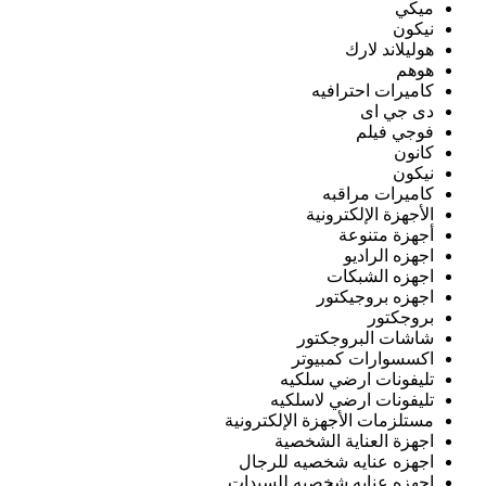
ميكي
نيكون
هوليلاند لارك
هوهم
كاميرات احترافيه
دى جي اى
فوجي فيلم
كانون
نيكون
كاميرات مراقبه
الأجهزة الإلكترونية
أجهزة متنوعة
اجهزه الراديو
اجهزه الشبكات
اجهزه بروجيكتور
بروجكتور
شاشات البروجكتور
اكسسوارات كمبيوتر
تليفونات ارضي سلكيه
تليفونات ارضي لاسلكيه
مستلزمات الأجهزة الإلكترونية
اجهزة العناية الشخصية
اجهزه عنايه شخصيه للرجال
اجهزه عنايه شخصيه للسيدات