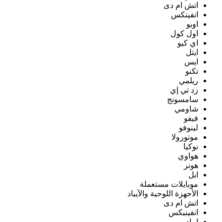
اتش ام دى
انفينكس
اوبو
اول كول
اي كيو
ايتل
ايس
تكنو
ريلمي
زد تي إي
سامسونج
شاومي
فيفو
لينوفو
موتورولا
نوكيا
هواوي
هونر
ابل
موبايلات مستعملة
الأجهزة اللوحية والآيباد
اتش ام دى
انفينيكس
ايباد