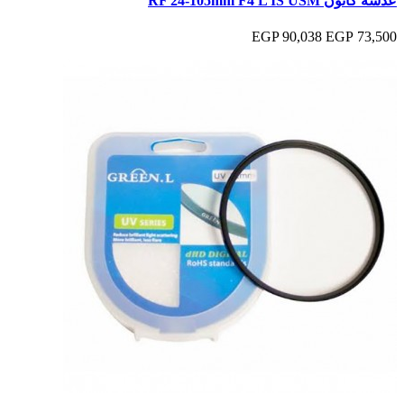
عدسة كانون RF ‎24-105mm F4 L IS USM
90,038 EGP
73,500 EGP