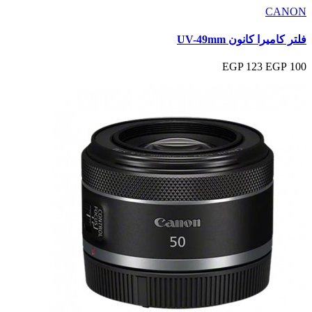
CANON
فلتر كاميرا كانون UV-49mm
123 EGP
100 EGP