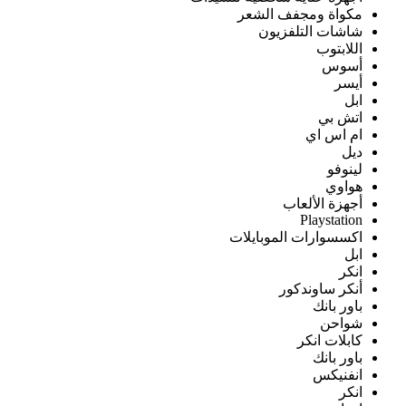
مكواة ومجفف الشعر
شاشات التلفزيون
اللابتوب
أسوس
أيسر
ابل
اتش بي
ام اس اي
ديل
لينوفو
هواوي
أجهزة الألعاب
Playstation
اكسسوارات الموبايلات
ابل
انكر
أنكر ساوندكور
باور بانك
شواحن
كابلات انكر
باور بانك
انفنيكس
انكر