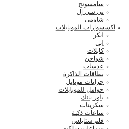
سامسونج
تي سي إل
شاومي
اكسسوارات الموبايلات
انكر
ابل
كابلات
شواحن
عدسات
بطاقات الذاكرة
جرابات موبايل
حوامل للموبايلات
باور بانك
سكرينات
ساعات ذكية
قلم ستايلس
سماعات سلكيه