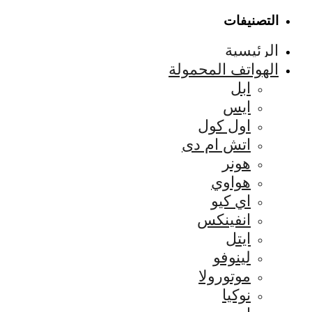
التصنيفات
الرئيسية
الهواتف المحمولة
ابل
ايس
اول كول
اتش ام دى
هونر
هواوي
اي كيو
انفينكس
ايتل
لينوفو
موتورولا
نوكيا