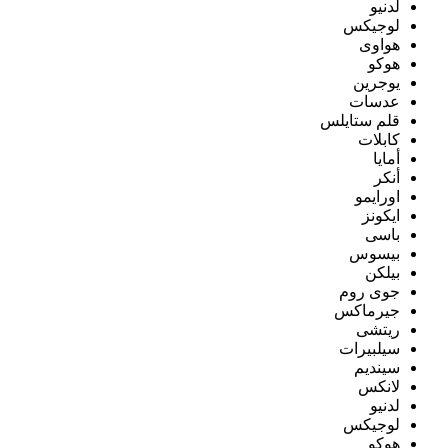
لدنيو
لوجيكس
هواوى
هوكو
يوجرين
عدسات
قلم ستايلس
كابلات
أمايا
أنكر
اورايمو
ايكونز
باسى
بيسوس
بيلكن
جوى روم
جيرماكس
ريتشى
سيلبيرات
سينديم
لانكس
لدنيو
لوجيكس
هوكو