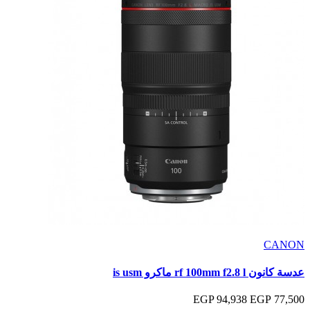
CANON
عدسة كانون rf 100mm f2.8 l ماكرو is usm
94,938 EGP
77,500 EGP