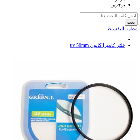
يوجرين
بحث
انظمة التقسيط
فلتر كاميرا كانون uv 58mm