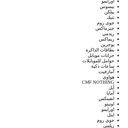
اورايمو
بيسوس
بيلكن
تتيك
جوى روم
جيرماكس
ريدمي
ريماكس
يوجرين
بطاقات الذاكرة
جرابات موبايل
حوامل للموبايلات
ساعات ذكية
أمازفيت
هواوى
CMF NOTHING
أبل
أمايا
انفينكس
اوتيتو
اورايمو
ايتل
جوي روم
ريلمى