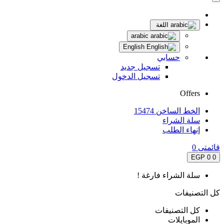
اللغة
arabic
English
حسابي
تسجيل جديد
تسجيل الدخول
Offers
الخط الساخن 15474
سلة الشراء
إنهاء الطلب
قائمتى
0
0 EGP
0
سلة الشراء فارغة !
كل التصنيفات
كل التصنيفات
الموبايلات