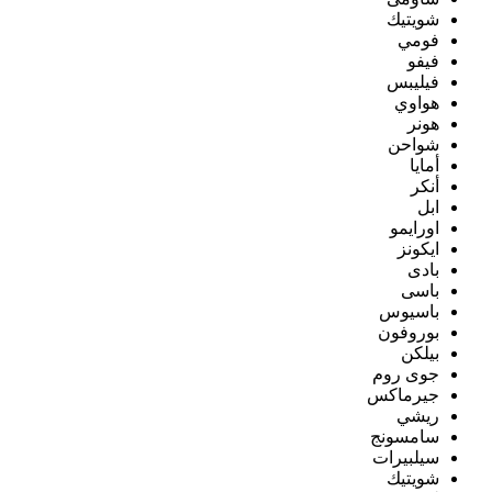
شويتيك
فومي
فيفو
فيليبس
هواوي
هونر
شواحن
أمايا
أنكر
ابل
اورايمو
ايكونز
بادى
باسى
باسيوس
بوروفون
بيلكن
جوى روم
جيرماكس
ريشي
سامسونج
سيلبيرات
شويتيك