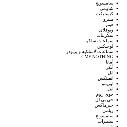
سامسونج
شاومى
كيسليكت
ميبرو
هونر
ويوفلاى
سكرينات
سماعات سلكيه
لوجيكس
سماعات لاسلكيه وايربودز
CMF NOTHING
أمايا
أنكر
ابل
انفينكس
اوريمو
ايتل
جوي روم
جى بى ال
جيرماكس
ريلمي
سامسونج
سليبرات
شاومى