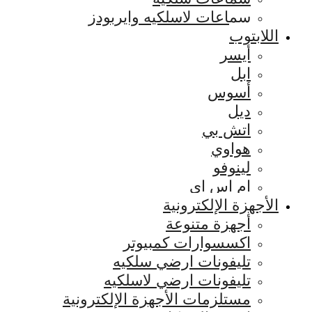
سماعات لاسلكيه وايربودز
اللابتوب
أيسر
ابل
أسوس
ديل
اتش بي
هواوي
لينوفو
ام اس اي
الأجهزة الإلكترونية
أجهزة متنوعة
اكسسوارات كمبيوتر
تليفونات ارضي سلكيه
تليفونات ارضي لاسلكيه
مستلزمات الأجهزة الإلكترونية