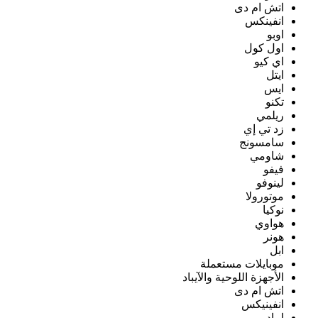
اتش ام دى
انفينكس
اوبو
اول كول
اي كيو
ايتل
ايس
تكنو
ريلمي
زد تي إي
سامسونج
شاومي
فيفو
لينوفو
موتورولا
نوكيا
هواوي
هونر
ابل
موبايلات مستعملة
الأجهزة اللوحية والآيباد
اتش ام دى
انفينيكس
ايباد