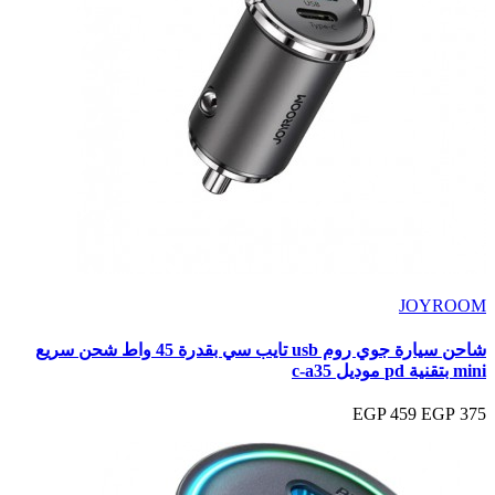
JOYROOM
شاحن سيارة جوي روم usb تايب سي بقدرة 45 واط شحن سريع
mini بتقنية pd موديل c‑a35
459 EGP
375 EGP