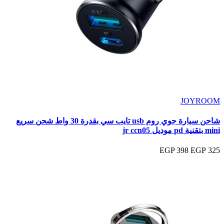
JOYROOM
شاحن سيارة جوي روم usb تايب سي بقدرة 30 واط شحن سريع
mini بتقنية pd موديل jr ccn05
398 EGP
325 EGP