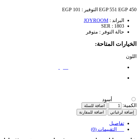
450 EGP
551 EGP
التوفير :
101 EGP
البراند :
JOYROOM
SER :
1803
حالة التوفر :
متوفر
الخيارات المتاحة:
اللون
أسود
أسود
الكمية:
اضافة للسلة
إضافة لرغباتي
اضافة للمقارنة
تفاصيل
التقييمات (0)