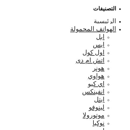
التصنيفات
الرئيسية
الهواتف المحمولة
ابل
ايس
اول كول
اتش ام دى
هونر
هواوي
اي كيو
انفينكس
ايتل
لينوفو
موتورولا
نوكيا