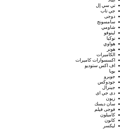
تي سي إل
جي تاب
دوجى
سامسونج
شاومي
لينوفو
نوكيا
هواوي
هونر
الكاميرات
اكسسوارات كاميرات
اف اكس ستوديو
بويا
جوبرو
جودوكس
جينرال
دى جي اى
زيون
سان ديسك
فوجى فيلم
كاميلون
كانون
ليكسر