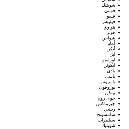
شويتيك
فومي
فيفو
فيليبس
هواوي
هونر
شواحن
أمايا
أنكر
ابل
اورايمو
ايكونز
بادى
باسى
باسيوس
بوروفون
بيلكن
جوى روم
جيرماكس
ريشي
سامسونج
سيلبيرات
شويتيك