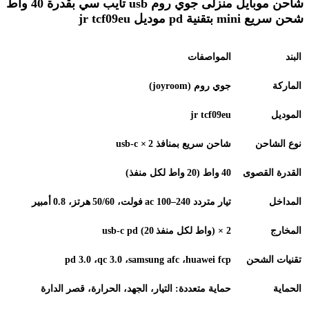
شاحن موبايل منزلى جوي روم usb تايب سي بقدرة 40 واط
شحن سريع mini بتقنية pd موديل jr tcf09eu
البند
المواصفات
الماركة
جوي روم
(joyroom)
الموديل
jr tcf09eu
نوع الشاحن
شاحن سريع بمنافذ
usb‑c ×
2
القدرة القصوى
40
واط (20
واط لكل منفذ)
المداخل
تيار متردد
ac 100–240
فولت، 50/60
هرتز، 0.8
أمبير
المخارج
2 × usb‑c pd (20
)
واط لكل منفذ
تقنيات الشحن
huawei fcp
،
samsung afc
،
qc 3.0
،
pd 3.0
الحماية
حماية متعددة: التيار، الجهد، الحرارة، قصر الدارة