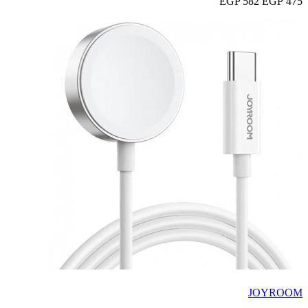
582 EGP
475 EGP
JOYROOM