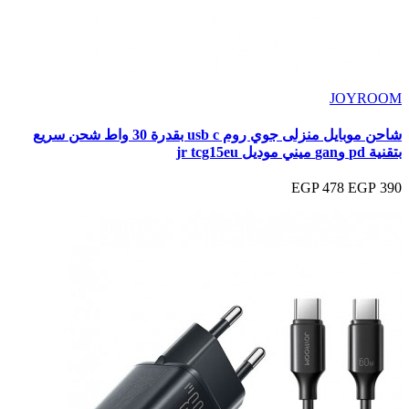
JOYROOM
شاحن موبايل منزلى جوي روم usb c بقدرة 30 واط شحن سريع
بتقنية pd وgan ميني موديل jr tcg15eu
478 EGP
390 EGP