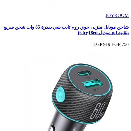
JOYROOM
شاحن موبايل منزلى جوي روم تايب سي بقدرة 65 وات شحن سريع
بتقنيه pd موديل jr-tcg18eu
919 EGP
750 EGP