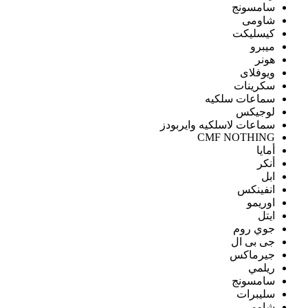
سامسونج
شاومى
كيسليكت
ميبرو
هونر
ويوفلاى
سكرينات
سماعات سلكيه
لوجيكس
سماعات لاسلكيه وايربودز
CMF NOTHING
أمايا
أنكر
ابل
انفينكس
اوريمو
ايتل
جوي روم
جى بى ال
جيرماكس
ريلمي
سامسونج
سليبرات
شاومى