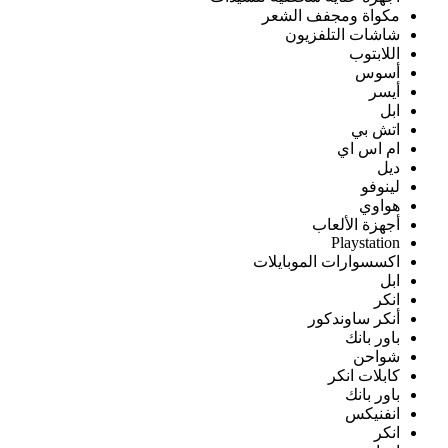
مكواة ومجفف الشعر
شاشات التلفزيون
اللابتوب
أسوس
أيسر
ابل
اتش بي
ام اس اي
ديل
لينوفو
هواوي
أجهزة الألعاب
Playstation
اكسسوارات الموبايلات
ابل
انكر
أنكر ساوندكور
باور بانك
شواحن
كابلات انكر
باور بانك
انفنيكس
انكر