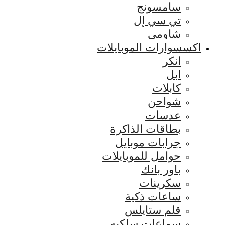
سامسونج
تي سي إل
شاومي
اكسسوارات الموبايلات
انكر
ابل
كابلات
شواحن
عدسات
بطاقات الذاكرة
جرابات موبايل
حوامل للموبايلات
باور بانك
سكرينات
ساعات ذكية
قلم ستايلس
سماعات سلكيه