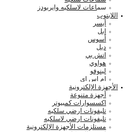
سماعات لاسلكيه وايربودز
اللابتوب
أيسر
ابل
أسوس
ديل
اتش بي
هواوي
لينوفو
ام اس اي
الأجهزة الإلكترونية
أجهزة متنوعة
اكسسوارات كمبيوتر
تليفونات ارضي سلكيه
تليفونات ارضي لاسلكيه
مستلزمات الأجهزة الإلكترونية