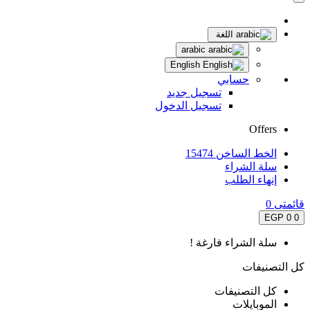
اللغة
arabic
English
حسابي
تسجيل جديد
تسجيل الدخول
Offers
الخط الساخن 15474
سلة الشراء
إنهاء الطلب
قائمتى
0
0 EGP
0
سلة الشراء فارغة !
كل التصنيفات
كل التصنيفات
الموبايلات