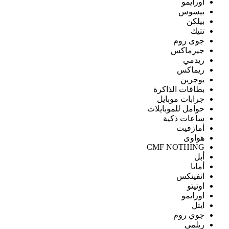
اورايمو
بيسوس
بيلكن
تتيك
جوى روم
جيرماكس
ريدمي
ريماكس
يوجرين
بطاقات الذاكرة
جرابات موبايل
حوامل للموبايلات
ساعات ذكية
أمازفيت
هواوى
CMF NOTHING
أبل
أمايا
انفينكس
اوتيتو
اورايمو
ايتل
جوي روم
ريلمى