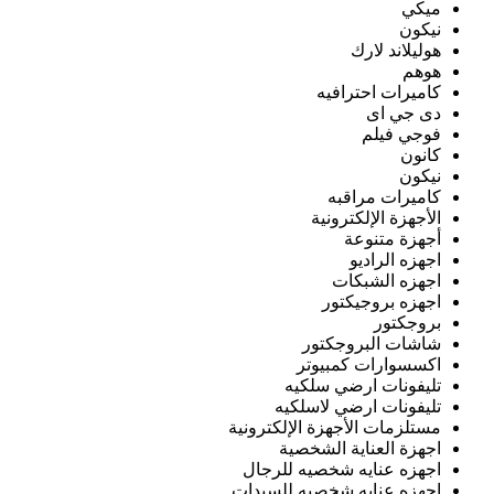
ميكي
نيكون
هوليلاند لارك
هوهم
كاميرات احترافيه
دى جي اى
فوجي فيلم
كانون
نيكون
كاميرات مراقبه
الأجهزة الإلكترونية
أجهزة متنوعة
اجهزه الراديو
اجهزه الشبكات
اجهزه بروجيكتور
بروجكتور
شاشات البروجكتور
اكسسوارات كمبيوتر
تليفونات ارضي سلكيه
تليفونات ارضي لاسلكيه
مستلزمات الأجهزة الإلكترونية
اجهزة العناية الشخصية
اجهزه عنايه شخصيه للرجال
اجهزه عنايه شخصيه للسيدات