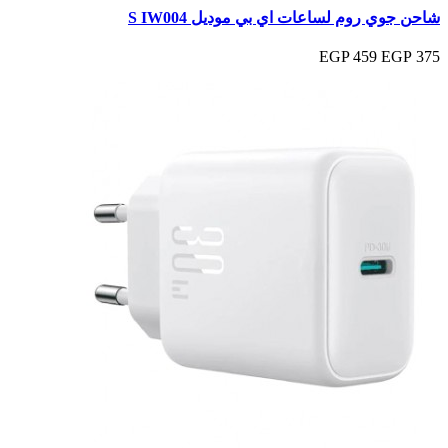
شاحن جوي روم لساعات اي بي موديل S IW004
459 EGP
375 EGP