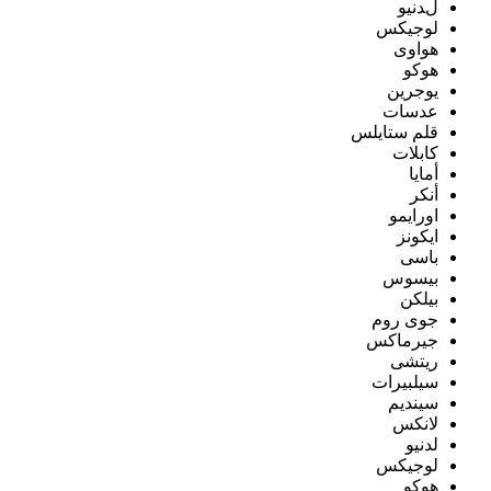
لدنيو
لوجيكس
هواوى
هوكو
يوجرين
عدسات
قلم ستايلس
كابلات
أمايا
أنكر
اورايمو
ايكونز
باسى
بيسوس
بيلكن
جوى روم
جيرماكس
ريتشى
سيلبيرات
سينديم
لانكس
لدنيو
لوجيكس
هوكو