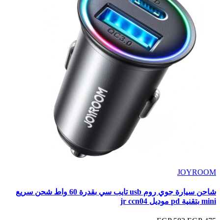
JOYROOM
شاحن سيارة جوي روم usb تايب سي بقدرة 60 واط شحن سريع
mini بتقنية pd موديل jr ccn04