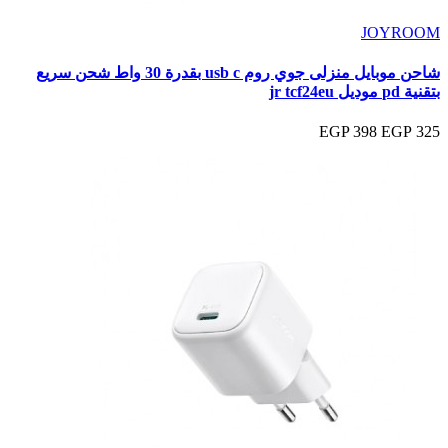
JOYROOM
شاحن موبايل منزلى جوي روم usb c بقدرة 30 واط شحن سريع
بتقنية pd موديل jr tcf24eu
398 EGP
325 EGP