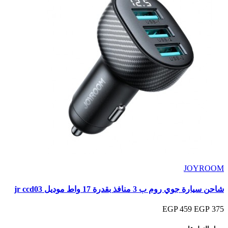
JOYROOM
شاحن سيارة جوي روم ب 3 منافذ بقدرة 17 واط موديل jr ccd03
459 EGP
375 EGP