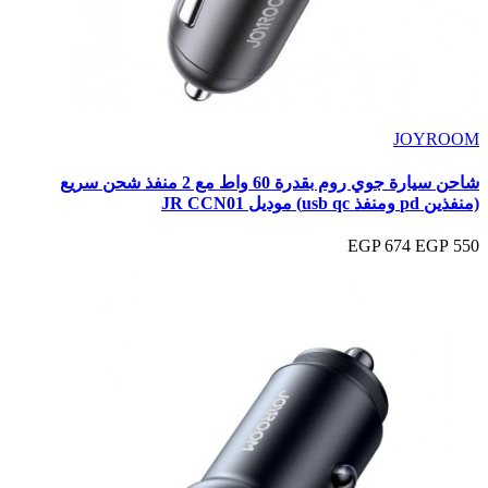
JOYROOM
شاحن سيارة جوي روم بقدرة 60 واط مع 2 منفذ شحن سريع
(منفذين pd ومنفذ usb qc) موديل JR CCN01
674 EGP
550 EGP