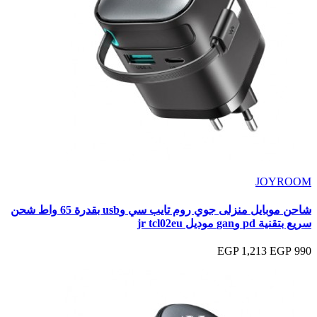
JOYROOM
شاحن موبايل منزلى جوي روم تايب سي وusb بقدرة 65 واط شحن
سريع بتقنية pd وgan موديل jr tcl02eu
1,213 EGP
990 EGP