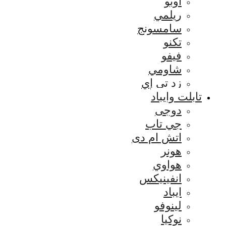
اوبو
ريلمي
سامسونج
تكنو
فيفو
شاومي
زد تي إي
تابلت وايباد
دوجى
جي تاب
اتش ام دى
هونر
هواوي
انفينيكس
ايباد
لينوفو
نوكيا