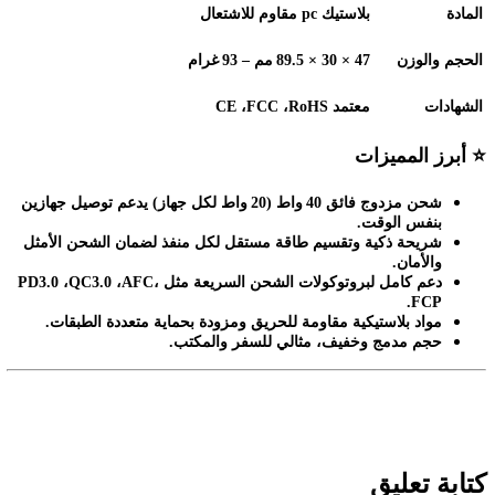
المادة
بلاستيك
pc
مقاوم للاشتعال
الحجم والوزن
47 × 30 × 89.5
مم – 93
غرام
الشهادات
معتمد
CE
RoHS
،
FCC
،
⭐
أبرز المميزات
شحن مزدوج فائق 40
واط (20
واط لكل جهاز) يدعم توصيل جهازين
بنفس الوقت
.
شريحة ذكية وتقسيم طاقة مستقل لكل منفذ لضمان الشحن الأمثل
والأمان
.
دعم كامل لبروتوكولات الشحن السريعة مثل
PD3.0
،
AFC
،
QC3.0
،
FCP.
مواد بلاستيكية مقاومة للحريق ومزودة بحماية متعددة الطبقات
.
حجم مدمج وخفيف، مثالي للسفر والمكتب
.
كتابة تعليق