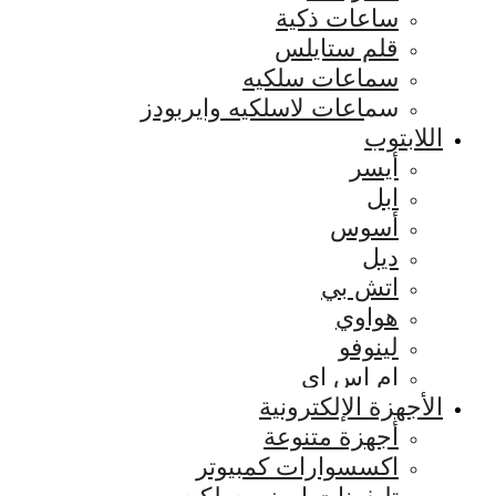
ساعات ذكية
قلم ستايلس
سماعات سلكيه
سماعات لاسلكيه وايربودز
اللابتوب
أيسر
ابل
أسوس
ديل
اتش بي
هواوي
لينوفو
ام اس اي
الأجهزة الإلكترونية
أجهزة متنوعة
اكسسوارات كمبيوتر