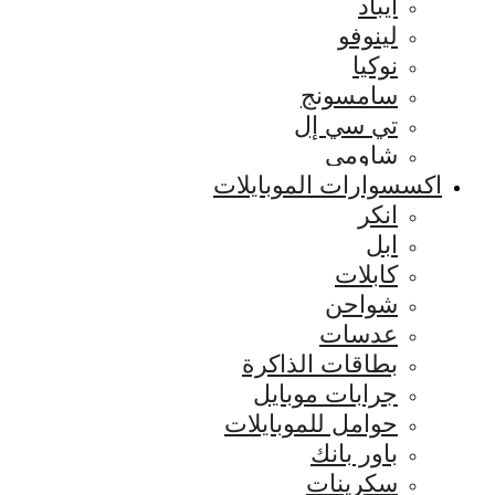
ايباد
لينوفو
نوكيا
سامسونج
تي سي إل
شاومي
اكسسوارات الموبايلات
انكر
ابل
كابلات
شواحن
عدسات
بطاقات الذاكرة
جرابات موبايل
حوامل للموبايلات
باور بانك
سكرينات