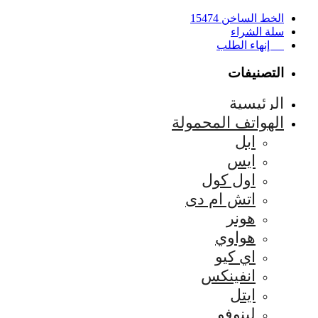
الخط الساخن 15474
سلة الشراء
إنهاء الطلب
التصنيفات
الرئيسية
الهواتف المحمولة
ابل
ايس
اول كول
اتش ام دى
هونر
هواوي
اي كيو
انفينكس
ايتل
لينوفو