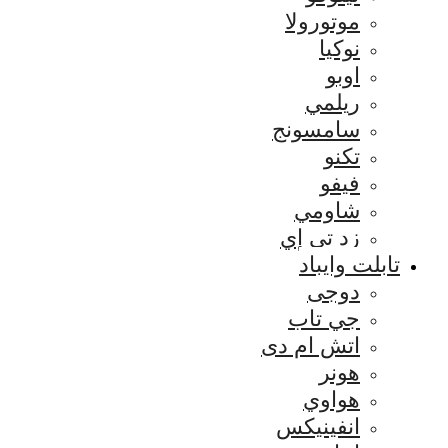
موتورولا
نوكيا
اوبو
ريلمي
سامسونج
تكنو
فيفو
شاومي
زد تي إي
تابلت وايباد
دوجى
جي تاب
اتش ام دى
هونر
هواوي
انفينيكس