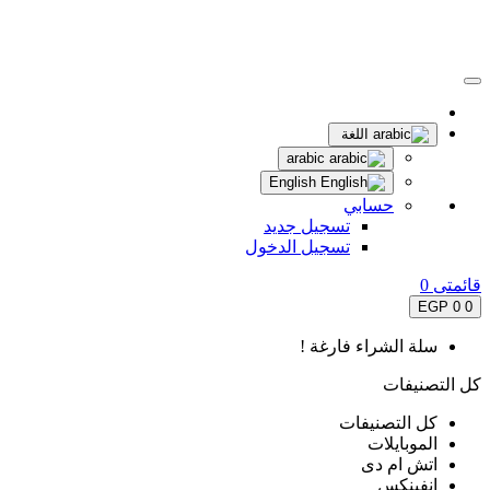
اللغة
arabic
English
حسابي
تسجيل جديد
تسجيل الدخول
قائمتى
0
0 EGP
0
سلة الشراء فارغة !
كل التصنيفات
كل التصنيفات
الموبايلات
اتش ام دى
انفينكس