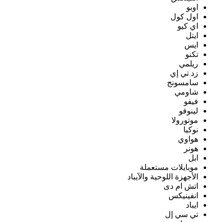
اوبو
اول كول
اي كيو
ايتل
ايس
تكنو
ريلمي
زد تي إي
سامسونج
شاومي
فيفو
لينوفو
موتورولا
نوكيا
هواوي
هونر
ابل
موبايلات مستعملة
الأجهزة اللوحية والآيباد
اتش ام دى
انفينيكس
ايباد
تي سي إل