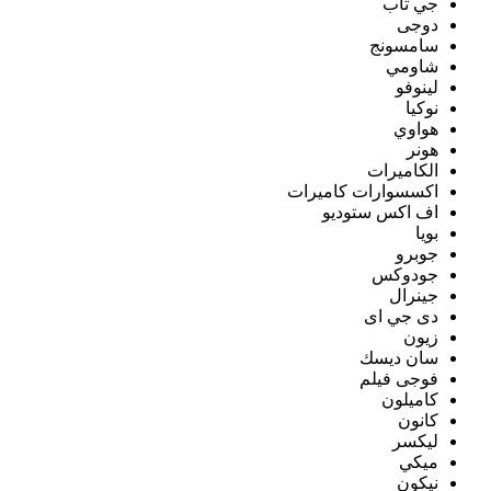
جي تاب
دوجى
سامسونج
شاومي
لينوفو
نوكيا
هواوي
هونر
الكاميرات
اكسسوارات كاميرات
اف اكس ستوديو
بويا
جوبرو
جودوكس
جينرال
دى جي اى
زيون
سان ديسك
فوجى فيلم
كاميلون
كانون
ليكسر
ميكي
نيكون