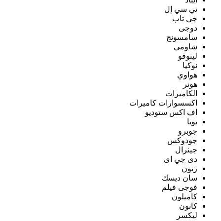
تي سي إل
جي تاب
دوجى
سامسونج
شاومي
لينوفو
نوكيا
هواوي
هونر
الكاميرات
اكسسوارات كاميرات
اف اكس ستوديو
بويا
جوبرو
جودوكس
جينرال
دى جي اى
زيون
سان ديسك
فوجى فيلم
كاميلون
كانون
ليكسر