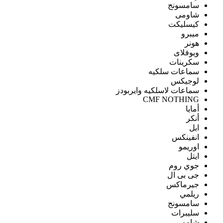
سامسونج
شاومى
كيسليكت
ميبرو
هونر
ويوفلاى
سكرينات
سماعات سلكيه
لوجيكس
سماعات لاسلكيه وايربودز
CMF NOTHING
أمايا
أنكر
ابل
انفينكس
اوريمو
ايتل
جوي روم
جى بى ال
جيرماكس
ريلمي
سامسونج
سليبرات
شاومى