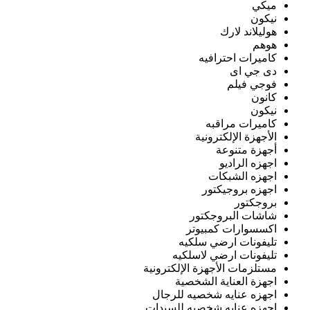
ميكي
نيكون
هوليلاند لارك
هوهم
كاميرات احترافيه
دى جي اى
فوجي فيلم
كانون
نيكون
كاميرات مراقبه
الأجهزة الإلكترونية
أجهزة متنوعة
اجهزه الراديو
اجهزه الشبكات
اجهزه بروجيكتور
بروجكتور
شاشات البروجكتور
اكسسوارات كمبيوتر
تليفونات ارضي سلكيه
تليفونات ارضي لاسلكيه
مستلزمات الأجهزة الإلكترونية
اجهزة العناية الشخصية
اجهزه عنايه شخصيه للرجال
اجهزه عنايه شخصيه للسيدات