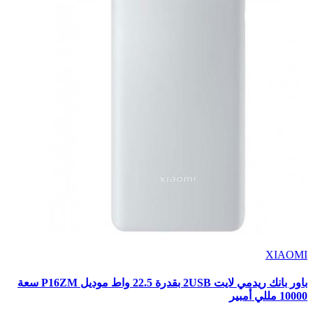
XIAOMI
باور بانك ريدمي لايت 2USB بقدرة 22.5 واط موديل P16ZM سعة
10000 مللي أمبير