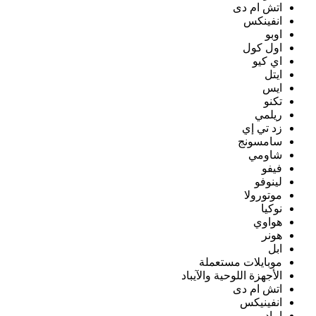
اتش ام دى
انفينكس
اوبو
اول كول
اي كيو
ايتل
ايس
تكنو
ريلمي
زد تي إي
سامسونج
شاومي
فيفو
لينوفو
موتورولا
نوكيا
هواوي
هونر
ابل
موبايلات مستعملة
الأجهزة اللوحية والآيباد
اتش ام دى
انفينيكس
ايباد