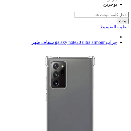
يوجرين
بحث
انظمة التقسيط
جراب galaxy note20 ultra armour شفاف ظهر