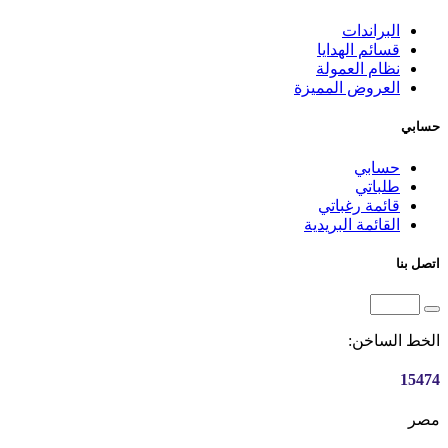
البراندات
قسائم الهدايا
نظام العمولة
العروض المميزة
حسابي
حسابي
طلباتي
قائمة رغباتي
القائمة البريدية
اتصل بنا
الخط الساخن:
15474
مصر