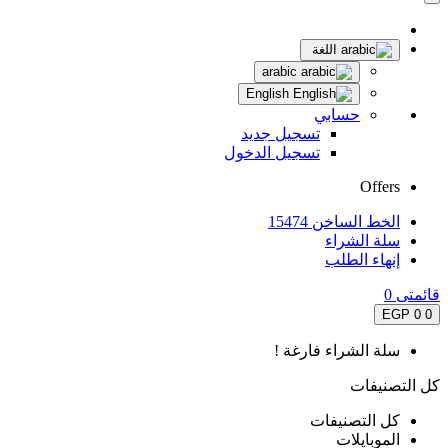
اللغة
arabic
English
حسابي
تسجيل جديد
تسجيل الدخول
Offers
الخط الساخن 15474
سلة الشراء
إنهاء الطلب
قائمتى
0
0 EGP
0
سلة الشراء فارغة !
كل التصنيفات
كل التصنيفات
الموبايلات