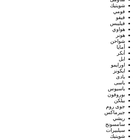
شويتيك
فومي
فيفو
فيليبس
هواوي
هونر
شواحن
أمايا
أنكر
ابل
اورايمو
ايكونز
بادى
باسى
باسيوس
بوروفون
بيلكن
جوى روم
جيرماكس
ريشي
سامسونج
سيلبيرات
شويتيك