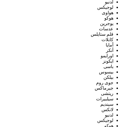
لدنيو
لوجيكس
هواوى
هوكو
يوجرين
عدسات
قلم ستايلس
كابلات
أمايا
أنكر
اورايمو
ايكونز
باسى
بيسوس
بيلكن
جوى روم
جيرماكس
ريتشى
سيلبيرات
سينديم
لانكس
لدنيو
لوجيكس
هوكو