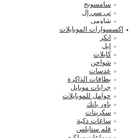
سامسونج
تي سي إل
شاومي
اكسسوارات الموبايلات
انكر
ابل
كابلات
شواحن
عدسات
بطاقات الذاكرة
جرابات موبايل
حوامل للموبايلات
باور بانك
سكرينات
ساعات ذكية
قلم ستايلس
سماعات سلكيه