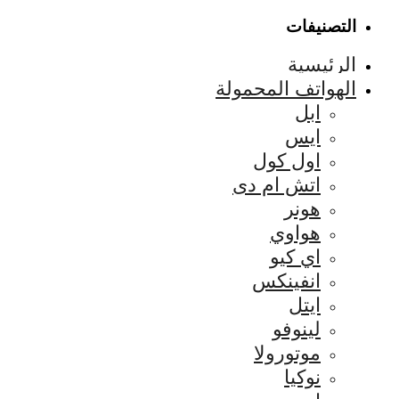
التصنيفات
الرئيسية
الهواتف المحمولة
ابل
ايس
اول كول
اتش ام دى
هونر
هواوي
اي كيو
انفينكس
ايتل
لينوفو
موتورولا
نوكيا