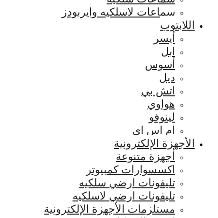
سماعات لاسلكيه وايربودز
اللابتوب
أيسر
ابل
أسوس
ديل
اتش بي
هواوي
لينوفو
ام اس اي
الأجهزة الإلكترونية
أجهزة متنوعة
اكسسوارات كمبيوتر
تليفونات ارضي سلكيه
تليفونات ارضي لاسلكيه
مستلزمات الأجهزة الإلكترونية