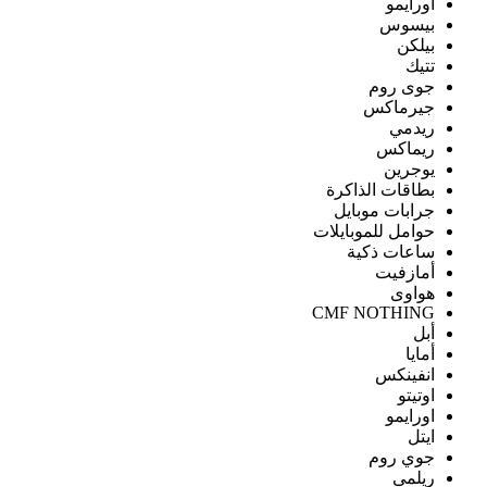
اورايمو
بيسوس
بيلكن
تتيك
جوى روم
جيرماكس
ريدمي
ريماكس
يوجرين
بطاقات الذاكرة
جرابات موبايل
حوامل للموبايلات
ساعات ذكية
أمازفيت
هواوى
CMF NOTHING
أبل
أمايا
انفينكس
اوتيتو
اورايمو
ايتل
جوي روم
ريلمى