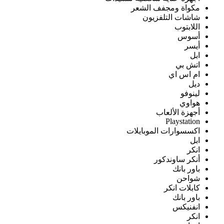
مكواة ومجفف الشعر
شاشات التلفزيون
اللابتوب
أسوس
أيسر
ابل
اتش بي
ام اس اي
ديل
لينوفو
هواوي
أجهزة الألعاب
Playstation
اكسسوارات الموبايلات
ابل
انكر
أنكر ساوندكور
باور بانك
شواحن
كابلات انكر
باور بانك
انفنيكس
انكر