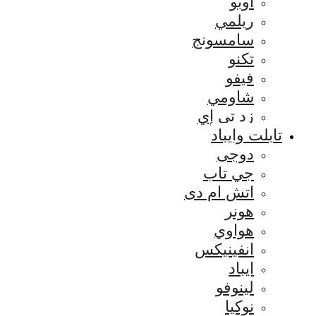
اوبو
ريلمي
سامسونج
تكنو
فيفو
شاومي
زد تي إي
تابلت وايباد
دوجى
جي تاب
اتش ام دى
هونر
هواوي
انفينيكس
ايباد
لينوفو
نوكيا