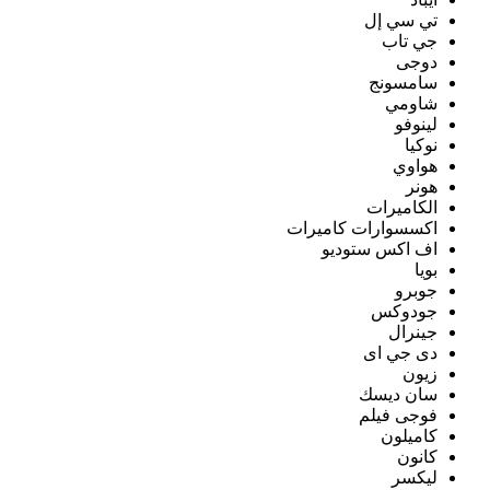
تي سي إل
جي تاب
دوجى
سامسونج
شاومي
لينوفو
نوكيا
هواوي
هونر
الكاميرات
اكسسوارات كاميرات
اف اكس ستوديو
بويا
جوبرو
جودوكس
جينرال
دى جي اى
زيون
سان ديسك
فوجى فيلم
كاميلون
كانون
ليكسر