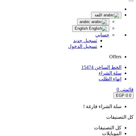
اللغة
arabic
English
حسابي
تسجيل جديد
تسجيل الدخول
Offers
الخط الساخن 15474
سلة الشراء
إنهاء الطلب
قائمتى
0
0 EGP
0
سلة الشراء فارغة !
كل التصنيفات
كل التصنيفات
الموبايلات