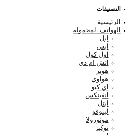
التصنيفات
الرئيسية
الهواتف المحمولة
ابل
ايس
اول كول
اتش ام دى
هونر
هواوي
اي كيو
انفينكس
ايتل
لينوفو
موتورولا
نوكيا