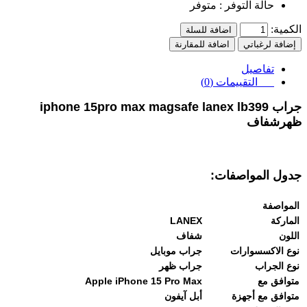
حالة التوفر :
متوفر
الكمية:
اضافة للسلة
إضافة لرغباتي
اضافة للمقارنة
تفاصيل
التقييمات (0)
جراب iphone 15pro max magsafe lanex lb399
ظهرشفاف
جدول المواصفات:
المواصفة
الماركة
LANEX
اللون
شفاف
نوع الاكسسوارات
جراب موبايل
نوع الجراب
جراب ظهر
متوافق مع
Apple iPhone 15 Pro Max
متوافق مع أجهزة
أبل آيفون