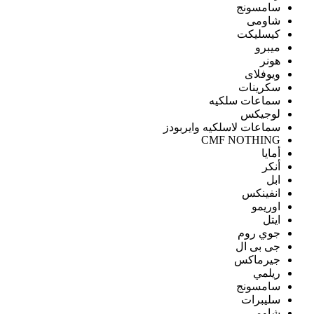
سامسونج
شاومى
كيسليكت
ميبرو
هونر
ويوفلاى
سكرينات
سماعات سلكيه
لوجيكس
سماعات لاسلكيه وايربودز
CMF NOTHING
أمايا
أنكر
ابل
انفينكس
اوريمو
ايتل
جوي روم
جى بى ال
جيرماكس
ريلمي
سامسونج
سليبرات
شاومى