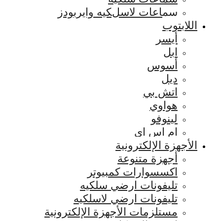
سماعات لاسلكيه وايربودز
اللابتوب
أيسر
ابل
أسوس
ديل
اتش بي
هواوي
لينوفو
ام اس اي
الأجهزة الإلكترونية
أجهزة متنوعة
اكسسوارات كمبيوتر
تليفونات ارضي سلكيه
تليفونات ارضي لاسلكيه
مستلزمات الأجهزة الإلكترونية