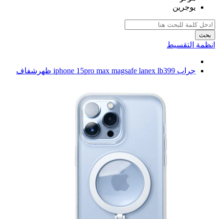
يوجرين
بحث
انظمة التقسيط
جراب iphone 15pro max magsafe lanex lb399 ظهرشفاف