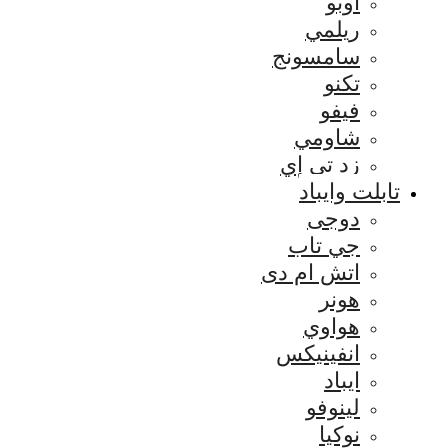
اوبو
ريلمي
سامسونج
تكنو
فيفو
شاومي
زد تي إي
تابلت وايباد
دوجى
جي تاب
اتش ام دى
هونر
هواوي
انفينيكس
ايباد
لينوفو
نوكيا