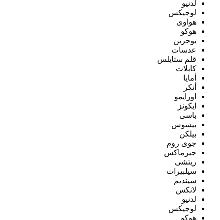
لدنيو
لوجيكس
هواوى
هوكو
يوجرين
عدسات
قلم ستايلس
كابلات
أمايا
أنكر
اورايمو
ايكونز
باسى
بيسوس
بيلكن
جوى روم
جيرماكس
ريتشى
سيلبيرات
سينديم
لانكس
لدنيو
لوجيكس
هوكو