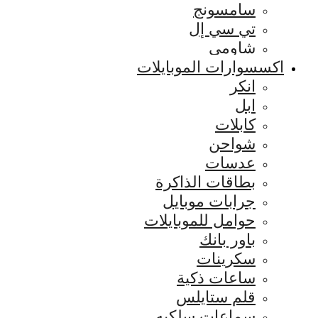
سامسونج
تي سي إل
شاومي
اكسسوارات الموبايلات
انكر
ابل
كابلات
شواحن
عدسات
بطاقات الذاكرة
جرابات موبايل
حوامل للموبايلات
باور بانك
سكرينات
ساعات ذكية
قلم ستايلس
سماعات سلكيه