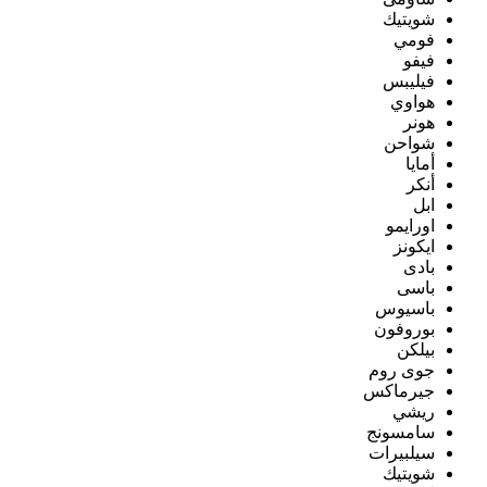
شويتيك
فومي
فيفو
فيليبس
هواوي
هونر
شواحن
أمايا
أنكر
ابل
اورايمو
ايكونز
بادى
باسى
باسيوس
بوروفون
بيلكن
جوى روم
جيرماكس
ريشي
سامسونج
سيلبيرات
شويتيك