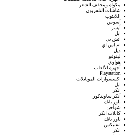
مكواة ومجفف الشعر
شاشات التلفزيون
اللابتوب
أسوس
أيسر
ابل
اتش بي
ام اس اي
ديل
لينوفو
هواوي
أجهزة الألعاب
Playstation
اكسسوارات الموبايلات
ابل
انكر
أنكر ساوندكور
باور بانك
شواحن
كابلات انكر
باور بانك
انفنيكس
انكر