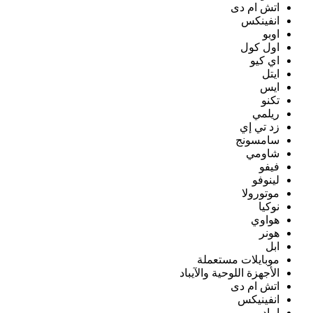
اتش ام دى
انفينكس
اوبو
اول كول
اي كيو
ايتل
ايس
تكنو
ريلمي
زد تي إي
سامسونج
شاومي
فيفو
لينوفو
موتورولا
نوكيا
هواوي
هونر
ابل
موبايلات مستعملة
الأجهزة اللوحية والآيباد
اتش ام دى
انفينيكس
ايباد