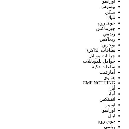
اورايمو
بيسوس
بيلكن
تتيك
جوى روم
جيرماكس
ريدمي
ريماكس
يوجرين
بطاقات الذاكرة
جرابات موبايل
حوامل للموبايلات
ساعات ذكية
أمازفيت
هواوى
CMF NOTHING
أبل
أمايا
انفينكس
اوتيتو
اورايمو
ايتل
جوي روم
ريلمى