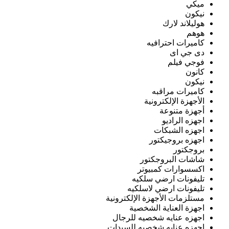
ميكي
نيكون
هوليلاند لارك
هوهم
كاميرات احترافيه
دى جي اى
فوجي فيلم
كانون
نيكون
كاميرات مراقبه
الأجهزة الإلكترونية
أجهزة متنوعة
اجهزه الراديو
اجهزه الشبكات
اجهزه بروجيكتور
بروجكتور
شاشات البروجكتور
اكسسوارات كمبيوتر
تليفونات ارضي سلكيه
تليفونات ارضي لاسلكيه
مستلزمات الأجهزة الإلكترونية
اجهزة العناية الشخصية
اجهزه عنايه شخصيه للرجال
اجهزه عنايه شخصيه للسيدات