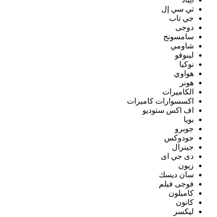
تي سي إل
جي تاب
دوجى
سامسونج
شاومي
لينوفو
نوكيا
هواوي
هونر
الكاميرات
اكسسوارات كاميرات
اف اكس ستوديو
بويا
جوبرو
جودوكس
جينرال
دى جي اى
زيون
سان ديسك
فوجى فيلم
كاميلون
كانون
ليكسر