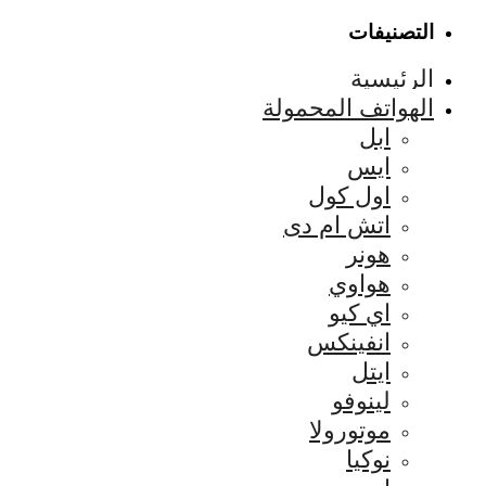
التصنيفات
الرئيسية
الهواتف المحمولة
ابل
ايس
اول كول
اتش ام دى
هونر
هواوي
اي كيو
انفينكس
ايتل
لينوفو
موتورولا
نوكيا