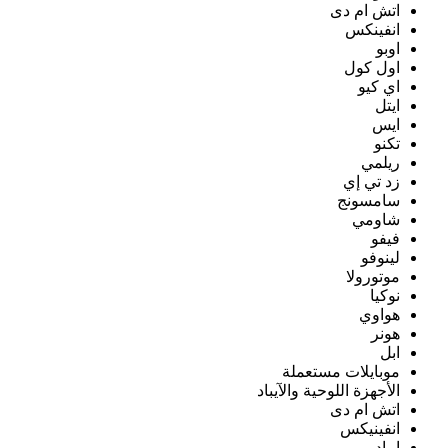
اتش ام دى
انفينكس
اوبو
اول كول
اي كيو
ايتل
ايس
تكنو
ريلمي
زد تي إي
سامسونج
شاومي
فيفو
لينوفو
موتورولا
نوكيا
هواوي
هونر
ابل
موبايلات مستعملة
الأجهزة اللوحية والآيباد
اتش ام دى
انفينيكس
ايباد