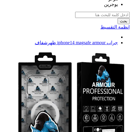
يوجرين
بحث
انظمة التقسيط
جراب iphone14 magsafe armour ظهرشفاف