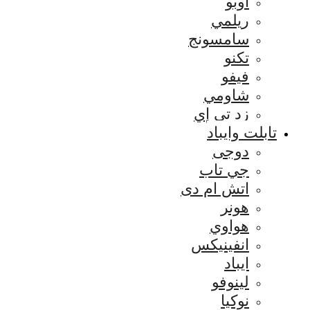
اوبو
ريلمي
سامسونج
تكنو
فيفو
شاومي
زد تي إي
تابلت وايباد
دوجى
جي تاب
اتش ام دى
هونر
هواوي
انفينيكس
ايباد
لينوفو
نوكيا