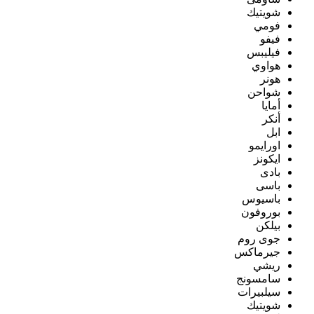
شويتيك
فومي
فيفو
فيليبس
هواوي
هونر
شواحن
أمايا
أنكر
ابل
اورايمو
ايكونز
بادى
باسى
باسيوس
بوروفون
بيلكن
جوى روم
جيرماكس
ريشي
سامسونج
سيلبيرات
شويتيك