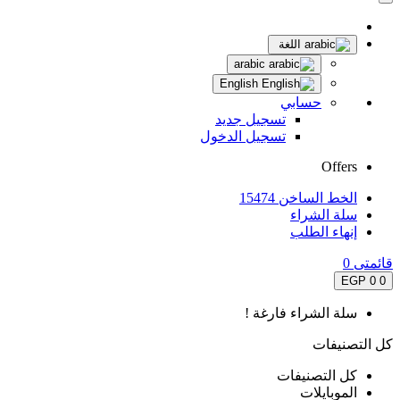
اللغة
arabic
English
حسابي
تسجيل جديد
تسجيل الدخول
Offers
الخط الساخن 15474
سلة الشراء
إنهاء الطلب
قائمتى
0
0 EGP
0
سلة الشراء فارغة !
كل التصنيفات
كل التصنيفات
الموبايلات