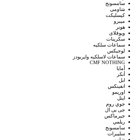
سامسونج
شاومى
كيسليكت
ميبرو
هونر
ويوفلاى
سكرينات
سماعات سلكيه
لوجيكس
سماعات لاسلكيه وايربودز
CMF NOTHING
أمايا
أنكر
ابل
انفينكس
اوريمو
ايتل
جوي روم
جى بى ال
جيرماكس
ريلمي
سامسونج
سليبرات
شاومى