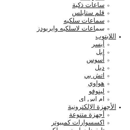
ساعات ذكية
قلم ستايلس
سماعات سلكيه
سماعات لاسلكيه وايربودز
اللابتوب
أيسر
ابل
أسوس
ديل
اتش بي
هواوي
لينوفو
ام اس اي
الأجهزة الإلكترونية
أجهزة متنوعة
اكسسوارات كمبيوتر