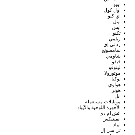
اوبو
اول كول
اي كيو
ايتل
ايس
تكنو
ريلمي
زد تي إي
سامسونج
شاومي
فيفو
لينوفو
موتورولا
نوكيا
هواوي
هونر
ابل
موبايلات مستعملة
الأجهزة اللوحية والآيباد
اتش ام دى
انفينيكس
ايباد
تي سي إل