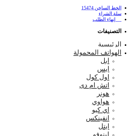
الخط الساخن 15474
سلة الشراء
إنهاء الطلب
التصنيفات
الرئيسية
الهواتف المحمولة
ابل
ايس
اول كول
اتش ام دى
هونر
هواوي
اي كيو
انفينكس
ايتل
لينوفو