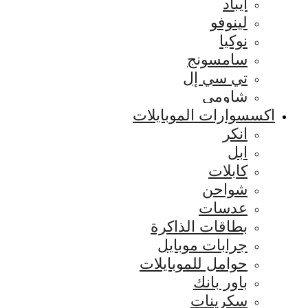
ايباد
لينوفو
نوكيا
سامسونج
تي سي إل
شاومي
اكسسوارات الموبايلات
انكر
ابل
كابلات
شواحن
عدسات
بطاقات الذاكرة
جرابات موبايل
حوامل للموبايلات
باور بانك
سكرينات