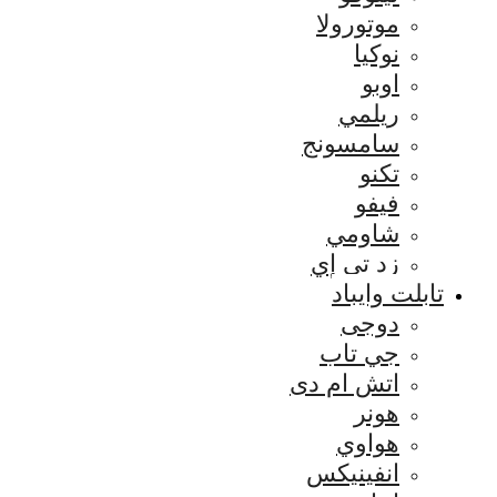
موتورولا
نوكيا
اوبو
ريلمي
سامسونج
تكنو
فيفو
شاومي
زد تي إي
تابلت وايباد
دوجى
جي تاب
اتش ام دى
هونر
هواوي
انفينيكس