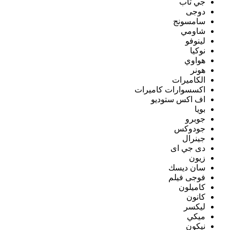
جي تاب
دوجى
سامسونج
شاومي
لينوفو
نوكيا
هواوي
هونر
الكاميرات
اكسسوارات كاميرات
اف اكس ستوديو
بويا
جوبرو
جودوكس
جينرال
دى جي اى
زيون
سان ديسك
فوجى فيلم
كاميلون
كانون
ليكسر
ميكي
نيكون