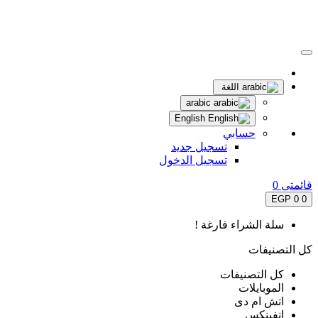
اللغة
arabic
English
حسابي
تسجيل جديد
تسجيل الدخول
قائمتى
0
0 EGP
0
سلة الشراء فارغة !
كل التصنيفات
كل التصنيفات
الموبايلات
اتش ام دى
انفينكس