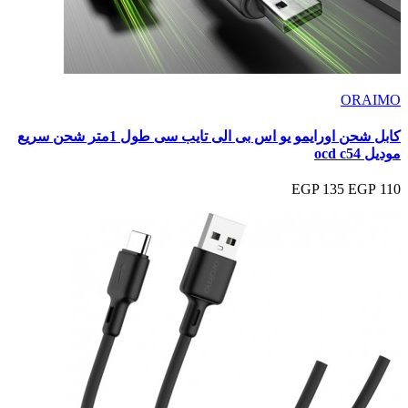
ORAIMO
كابل شحن اورايمو يو اس بى الى تايب سى طول 1متر شحن سريع
موديل ocd c54
135 EGP
110 EGP