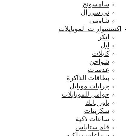
سامسونج
تي سي إل
شاومي
اكسسوارات الموبايلات
انكر
ابل
كابلات
شواحن
عدسات
بطاقات الذاكرة
جرابات موبايل
حوامل للموبايلات
باور بانك
سكرينات
ساعات ذكية
قلم ستايلس
سماعات سلكيه