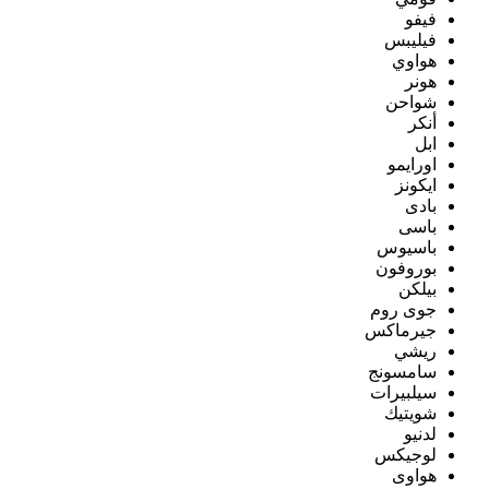
فيفو
فيليبس
هواوي
هونر
شواحن
أنكر
ابل
اورايمو
ايكونز
بادى
باسى
باسيوس
بوروفون
بيلكن
جوى روم
جيرماكس
ريشي
سامسونج
سيلبيرات
شويتيك
لدنيو
لوجيكس
هواوى