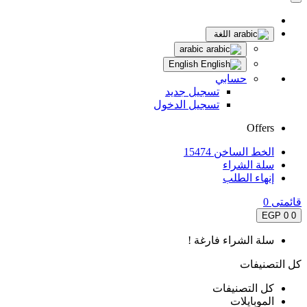
اللغة
arabic
English
حسابي
تسجيل جديد
تسجيل الدخول
Offers
الخط الساخن 15474
سلة الشراء
إنهاء الطلب
قائمتى
0
0 EGP
0
سلة الشراء فارغة !
كل التصنيفات
كل التصنيفات
الموبايلات