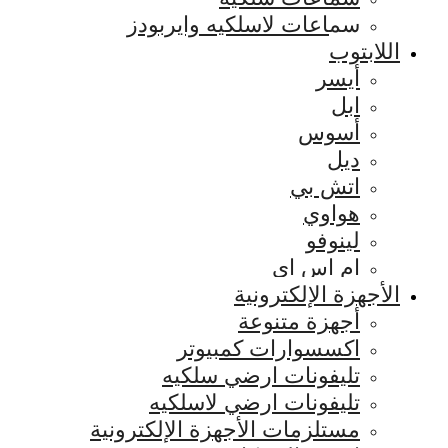
سماعات لاسلكيه وايربودز
اللابتوب
أيسر
ابل
أسوس
ديل
اتش بي
هواوي
لينوفو
ام اس اي
الأجهزة الإلكترونية
أجهزة متنوعة
اكسسوارات كمبيوتر
تليفونات ارضي سلكيه
تليفونات ارضي لاسلكيه
مستلزمات الأجهزة الإلكترونية