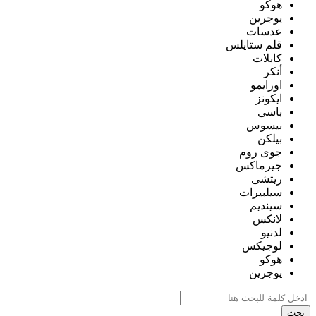
هوكو
يوجرين
عدسات
قلم ستايلس
كابلات
أنكر
اورايمو
ايكونز
باسى
بيسوس
بيلكن
جوى روم
جيرماكس
ريتشى
سيلبيرات
سينديم
لانكس
لدنيو
لوجيكس
هوكو
يوجرين
بحث