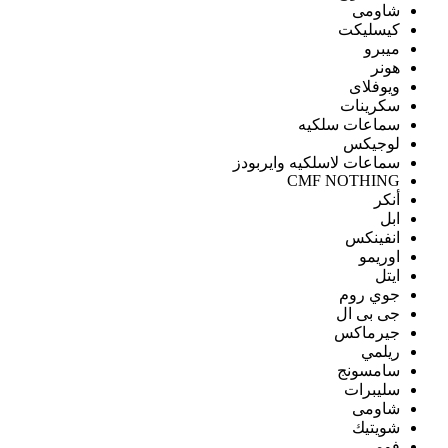
شاومى
كيسليكت
ميبرو
هونر
ويوفلاى
سكرينات
سماعات سلكيه
لوجيكس
سماعات لاسلكيه وايربودز
CMF NOTHING
أنكر
ابل
انفينكس
اوريمو
ايتل
جوي روم
جى بى ال
جيرماكس
ريلمي
سامسونج
سليبرات
شاومى
شويتيك
فومي