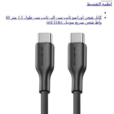
انظمة التقسيط
كابل شحن اورايمو تايب سى الى تايب سى طول 1.5 متر 60
واط شحن سريع موديل ocd 114cc