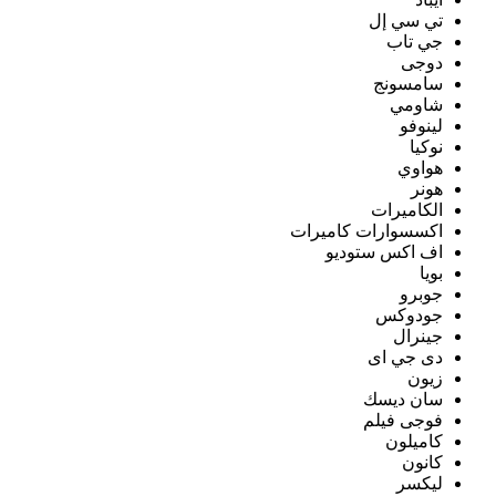
تي سي إل
جي تاب
دوجى
سامسونج
شاومي
لينوفو
نوكيا
هواوي
هونر
الكاميرات
اكسسوارات كاميرات
اف اكس ستوديو
بويا
جوبرو
جودوكس
جينرال
دى جي اى
زيون
سان ديسك
فوجى فيلم
كاميلون
كانون
ليكسر