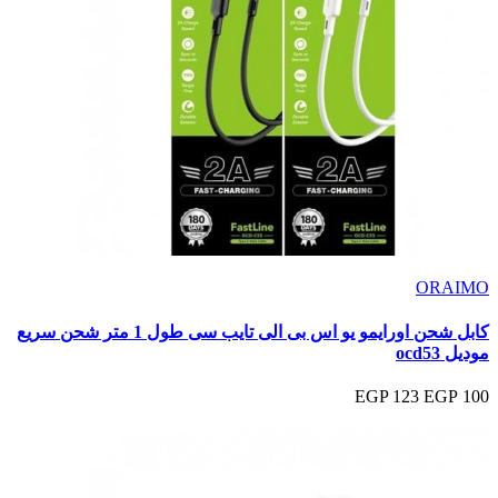
ORAIMO
كابل شحن اورايمو يو اس بى الى تايب سى طول 1 متر شحن سريع
موديل ocd53
123 EGP
100 EGP