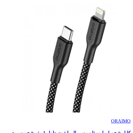
ORAIMO
كابل شحن اورايمو تايب سى الى ايفون طول 1 متر شحن سريع