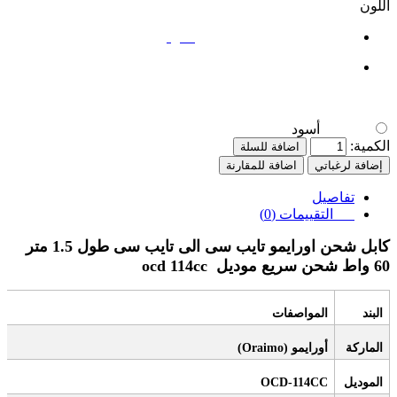
اللون
أسود
أسود
الكمية:
اضافة للسلة
إضافة لرغباتي
اضافة للمقارنة
تفاصيل
التقييمات (0)
كابل شحن اورايمو تايب سى الى تايب سى طول 1.5 متر
60 واط شحن سريع موديل
ocd 114cc
البند
المواصفات
الماركة
أورايمو
(Oraimo)
الموديل
OCD-114CC