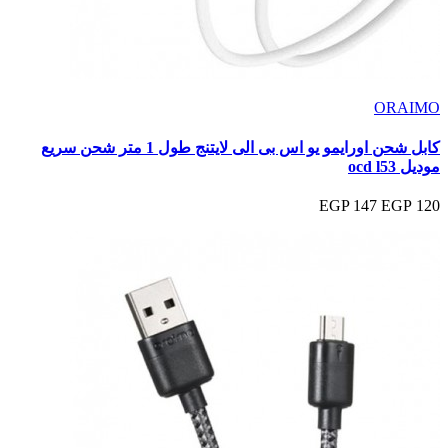
ORAIMO
كابل شحن اورايمو يو اس بى الى لايتنج طول 1 متر شحن سريع
موديل ocd l53
147 EGP
120 EGP