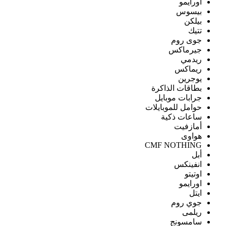
اورايمو
بيسوس
بيلكن
تتيك
جوى روم
جيرماكس
ريدمي
ريماكس
يوجرين
بطاقات الذاكرة
جرابات موبايل
حوامل للموبايلات
ساعات ذكية
أمازفيت
هواوى
CMF NOTHING
أبل
انفينكس
اوتيتو
اورايمو
ايتل
جوي روم
ريلمى
سامسونج