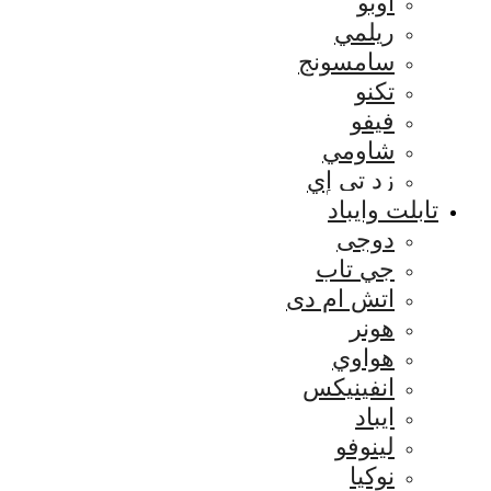
اوبو
ريلمي
سامسونج
تكنو
فيفو
شاومي
زد تي إي
تابلت وايباد
دوجى
جي تاب
اتش ام دى
هونر
هواوي
انفينيكس
ايباد
لينوفو
نوكيا