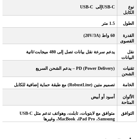
نوع
USB-C
إلى
USB-C
الكابل
الطول
1.5
متر
القدرة
60
واط
(20V/3A)
القصوى
نقل
يدعم سرعة نقل بيانات تصل إلى 480 ميجابت/ثانية
البيانات
تقنيات
PD (Power Delivery) –
يدعم الشحن السريع
الشحن
الخامة
تصميم متين
(RobustLine)
مع طبقة حماية إضافية للكابل
الألوان
أسود أو أبيض
المتاحة
التوافق
متوافق مع لابتوبات، تابلت، وهواتف تدعم
مثل
USB-C
Samsung
،
iPad Pro
،
MacBook
، وغيرها