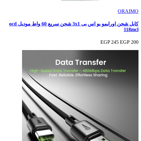
ORAIMO
كابل شحن اورايمو يو اس بى 3x1 شحن سريع 60 واط موديل ocd
118mcl
245 EGP
200 EGP