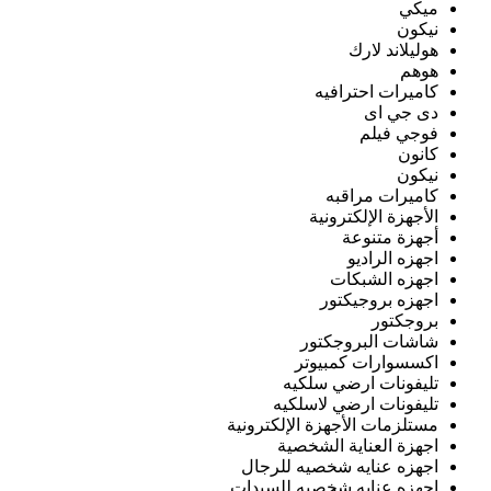
ميكي
نيكون
هوليلاند لارك
هوهم
كاميرات احترافيه
دى جي اى
فوجي فيلم
كانون
نيكون
كاميرات مراقبه
الأجهزة الإلكترونية
أجهزة متنوعة
اجهزه الراديو
اجهزه الشبكات
اجهزه بروجيكتور
بروجكتور
شاشات البروجكتور
اكسسوارات كمبيوتر
تليفونات ارضي سلكيه
تليفونات ارضي لاسلكيه
مستلزمات الأجهزة الإلكترونية
اجهزة العناية الشخصية
اجهزه عنايه شخصيه للرجال
اجهزه عنايه شخصيه للسيدات