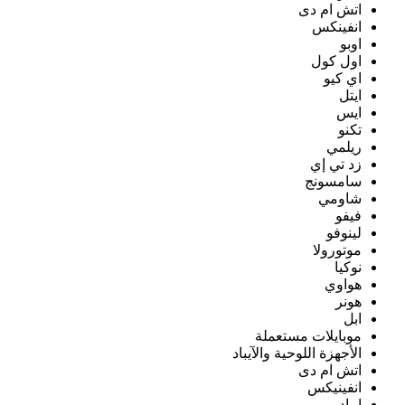
اتش ام دى
انفينكس
اوبو
اول كول
اي كيو
ايتل
ايس
تكنو
ريلمي
زد تي إي
سامسونج
شاومي
فيفو
لينوفو
موتورولا
نوكيا
هواوي
هونر
ابل
موبايلات مستعملة
الأجهزة اللوحية والآيباد
اتش ام دى
انفينيكس
ايباد