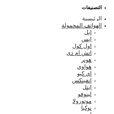
التصنيفات
الرئيسية
الهواتف المحمولة
ابل
ايس
اول كول
اتش ام دى
هونر
هواوي
اي كيو
انفينكس
ايتل
لينوفو
موتورولا
نوكيا