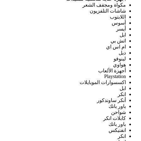
مكواة ومجفف الشعر
شاشات التلفزيون
اللابتوب
أسوس
أيسر
ابل
اتش بي
ام اس اي
ديل
لينوفو
هواوي
أجهزة الألعاب
Playstation
اكسسوارات الموبايلات
ابل
انكر
أنكر ساوندكور
باور بانك
شواحن
كابلات انكر
باور بانك
انفنيكس
انكر