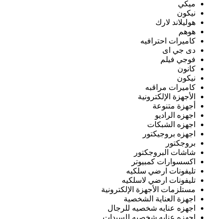
ميكي
نيكون
هوليلاند لارك
هوهم
كاميرات احترافيه
دى جي اى
فوجي فيلم
كانون
نيكون
كاميرات مراقبه
الأجهزة الإلكترونية
أجهزة متنوعة
اجهزه الراديو
اجهزه الشبكات
اجهزه بروجيكتور
بروجكتور
شاشات البروجكتور
اكسسوارات كمبيوتر
تليفونات ارضي سلكيه
تليفونات ارضي لاسلكيه
مستلزمات الأجهزة الإلكترونية
اجهزة العناية الشخصية
اجهزه عنايه شخصيه للرجال
اجهزه عنايه شخصيه للسيدات