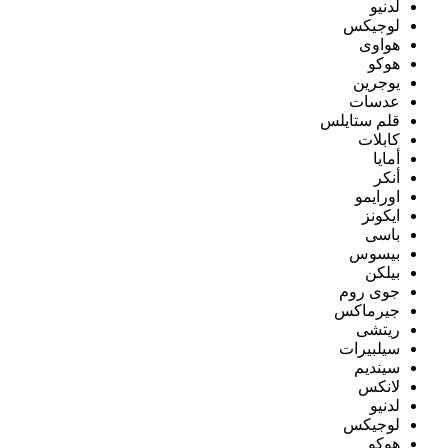
لدنيو
لوجيكس
هواوى
هوكو
يوجرين
عدسات
قلم ستايلس
كابلات
أمايا
أنكر
اورايمو
ايكونز
باسى
بيسوس
بيلكن
جوى روم
جيرماكس
ريتشى
سيلبيرات
سينديم
لانكس
لدنيو
لوجيكس
هوكو