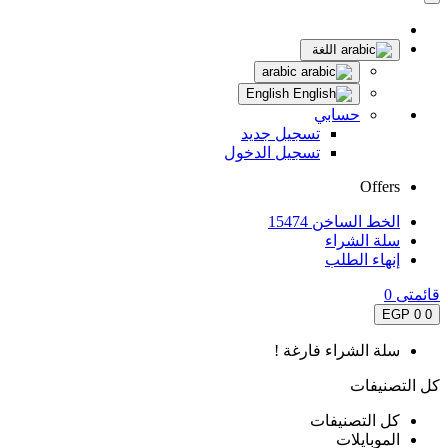
اللغة
arabic
English
حسابي
تسجيل جديد
تسجيل الدخول
Offers
الخط الساخن 15474
سلة الشراء
إنهاء الطلب
قائمتى
0
0 EGP
0
سلة الشراء فارغة !
كل التصنيفات
كل التصنيفات
الموبايلات