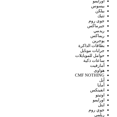
اورايمو
بيسوس
بيلكن
تتيك
جوى روم
جيرماكس
ريدمي
ريماكس
يوجرين
بطاقات الذاكرة
جرابات موبايل
حوامل للموبايلات
ساعات ذكية
أمازفيت
هواوى
CMF NOTHING
أبل
أمايا
انفينكس
اوتيتو
اورايمو
ايتل
جوي روم
ريلمى