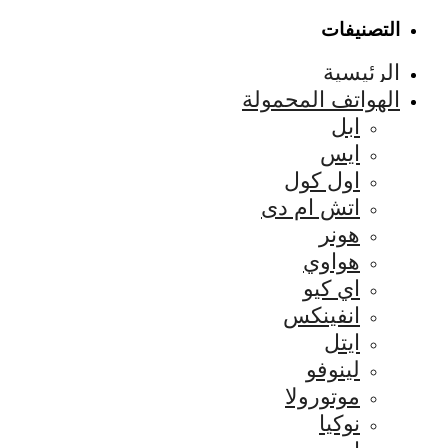
التصنيفات
الرئيسية
الهواتف المحمولة
ابل
ايس
اول كول
اتش ام دى
هونر
هواوي
اي كيو
انفينكس
ايتل
لينوفو
موتورولا
نوكيا