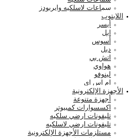
سماعات لاسلكيه وايربودز
اللابتوب
أيسر
ابل
أسوس
ديل
اتش بي
هواوي
لينوفو
ام اس اي
الأجهزة الإلكترونية
أجهزة متنوعة
اكسسوارات كمبيوتر
تليفونات ارضي سلكيه
تليفونات ارضي لاسلكيه
مستلزمات الأجهزة الإلكترونية