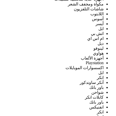
مكواة ومجفف الشعر
شاشات التلفزيون
اللابتوب
أسوس
أيسر
ابل
اتش بي
ام اس اي
ديل
لينوفو
هواوي
أجهزة الألعاب
Playstation
اكسسوارات الموبايلات
ابل
انكر
أنكر ساوندكور
باور بانك
شواحن
كابلات انكر
باور بانك
انفنيكس
انكر