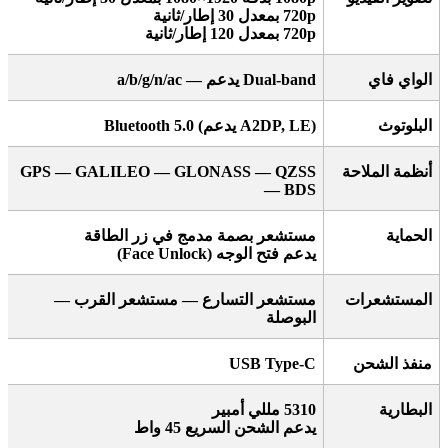
720p
بمعدل 30 إطار/ثانية
720p
بمعدل 120 إطار/ثانية
الواي فاي
Dual-band
يدعم
a/b/g/n/ac —
البلوتوث
A2DP, LE)
يدعم
Bluetooth 5.0 (
أنظمة الملاحة
GPS — GALILEO — GLONASS — QZSS
— BDS
الحماية
مستشعر بصمة مدمج في زر الطاقة
يدعم فتح الوجه
(Face Unlock)
المستشعرات
مستشعر التسارع — مستشعر القرب —
البوصلة
منفذ الشحن
USB Type-C
البطارية
5310
مللي أمبير
يدعم الشحن السريع 45 واط