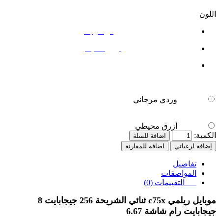
اللون
وردي مرجاني
أزرق محيطي
وردي مرجاني
أزرق محيطي
الكمية:
اضافة للسلة
إضافة لرغباتي
اضافة للمقارنة
تفاصيل
المواصفات
التقييمات (0)
موبايل ريلمي
c75x
ثنائي الشريحة 256 جيجابايت 8
جيجابايت رام شاشة 6.67