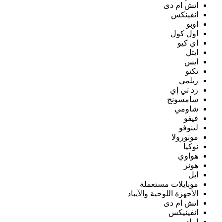
اتش ام دى
انفينكس
اوبو
اول كول
اي كيو
ايتل
ايس
تكنو
ريلمي
زد تي إي
سامسونج
شاومي
فيفو
لينوفو
موتورولا
نوكيا
هواوي
هونر
ابل
موبايلات مستعملة
الأجهزة اللوحية والآيباد
اتش ام دى
انفينيكس
ايباد