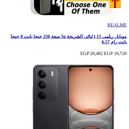
REALME
موبايل ريلمى 15 t ثنائى الشريحة 5g سعة 256 جيجا بايت 8 جيجا
بايت رام 6.57
20,482 EGP
16,720 EGP