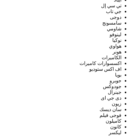
تي سي إل
جي تاب
دوجى
سامسونج
شاومي
لينوفو
نوكيا
هواوي
هونر
الكاميرات
اكسسوارات كاميرات
اف اكس ستوديو
بويا
جوبرو
جودوكس
جينرال
دى جي اى
زيون
سان ديسك
فوجى فيلم
كاميلون
كانون
ليكسر