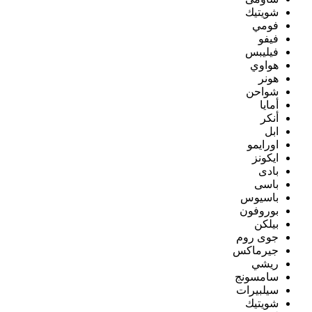
شويتيك
فومي
فيفو
فيليبس
هواوي
هونر
شواحن
أمايا
أنكر
ابل
اورايمو
ايكونز
بادى
باسى
باسيوس
بوروفون
بيلكن
جوى روم
جيرماكس
ريشي
سامسونج
سيلبيرات
شويتيك