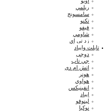
اوبو
ريلمي
سامسونج
تكنو
فيفو
شاومي
زد تي إي
تابلت وايباد
دوجى
جي تاب
اتش ام دى
هونر
هواوي
انفينيكس
ايباد
لينوفو
نوكيا