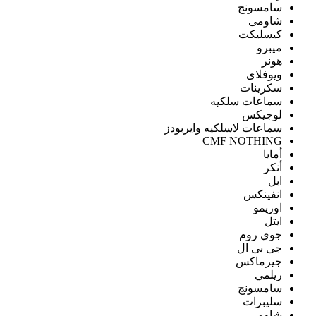
سامسونج
شاومى
كيسليكت
ميبرو
هونر
ويوفلاى
سكرينات
سماعات سلكيه
لوجيكس
سماعات لاسلكيه وايربودز
CMF NOTHING
أمايا
أنكر
ابل
انفينكس
اوريمو
ايتل
جوي روم
جى بى ال
جيرماكس
ريلمي
سامسونج
سليبرات
شاومى