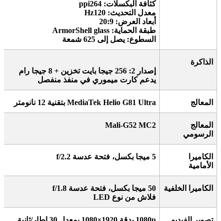
كثافة البكسلات: 264
ppi
معدل التحديث: 120
Hz
أبعاد العرض: 20:9
طبقة الحماية
: ArmorShell glass
السطوع: يصل إلى 625 شمعة
الذاكرة
إصدار 2: 256 جيجا بايت تخزين + 8 جيجا رام
يدعم كارت ميموري في منفذ منفصل
المعالج
MediaTek Helio G81 Ultra
بتقنية 12 نانومتر
المعالج
Mali-G52 MC2
الرسومي
الكاميرا
5
ميجا بكسل، فتحة عدسة
f/2.2
الأمامية
الكاميرا الخلفية
50
ميجا بكسل، فتحة عدسة
f/1.8
فلاش من نوع
LED
تصوير الفيديو
1080p
بدقة 1920×1080 بمعدل 30 إطار/ثانية