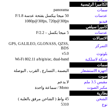
الكاميرا الرئيسية
panorama
سمات
عدسات
50 ميجا بيكسل بفتحة عدسة F/1.8
1080p@30fps, 720p@30fps
فيديو
كاميرا سيلفي
عدسات
5 ميجا بكسل – F/2.2
الاتصالات
GPS, GALILEO, GLONASS, QZSS,
التمركز
BDS
v5.0
بلوتوث
Wi-Fi 802.11 a/b/g/n/ac, dual-band
شبكة لاسلكية
سمات
أجهزة الاستشعار
البصمة , التسارع , القرب , البوصلة
صوت
مقبس 3.5 ملم
لا يدعم
مكبر الصوت
Mono / سماعة واحدة
بطارية
الشحن
45 واط ( الشاحن مرفق بالعلبة )
5310
نوع