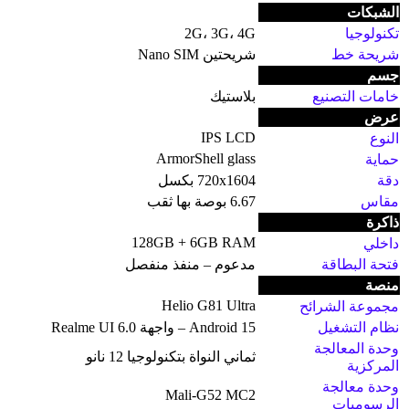
الشبكات
تكنولوجيا
2G، 3G، 4G
شريحة خط
شريحتين Nano SIM
جسم
خامات التصنيع
بلاستيك
عرض
IPS LCD
النوع
ArmorShell glass
حماية
دقة
720x1604 بكسل
مقاس
6.67 بوصة بها ثقب
ذاكرة
128GB + 6GB RAM
داخلي
فتحة البطاقة
مدعوم – منفذ منفصل
منصة
Helio G81 Ultra
مجموعة الشرائح
نظام التشغيل
Android 15 – واجهة Realme UI 6.0
وحدة المعالجة
ثماني النواة بتكنولوجيا 12 نانو
المركزية
وحدة معالجة
Mali-G52 MC2
الرسوميات