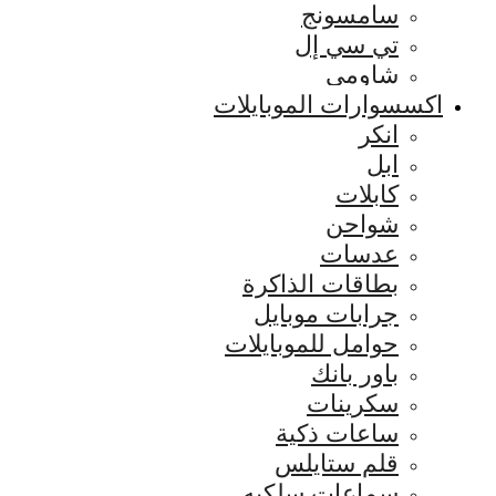
سامسونج
تي سي إل
شاومي
اكسسوارات الموبايلات
انكر
ابل
كابلات
شواحن
عدسات
بطاقات الذاكرة
جرابات موبايل
حوامل للموبايلات
باور بانك
سكرينات
ساعات ذكية
قلم ستايلس
سماعات سلكيه