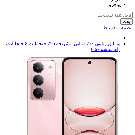
يوجرين
بحث
انظمة التقسيط
موبايل ريلمي c75x ثنائي الشريحة 256 جيجابايت 8 جيجابايت
رام شاشة 6.67