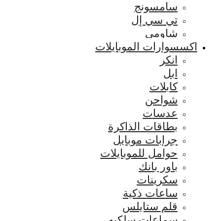
سامسونج
تي سي إل
شاومي
اكسسوارات الموبايلات
انكر
ابل
كابلات
شواحن
عدسات
بطاقات الذاكرة
جرابات موبايل
حوامل للموبايلات
باور بانك
سكرينات
ساعات ذكية
قلم ستايلس
سماعات سلكيه