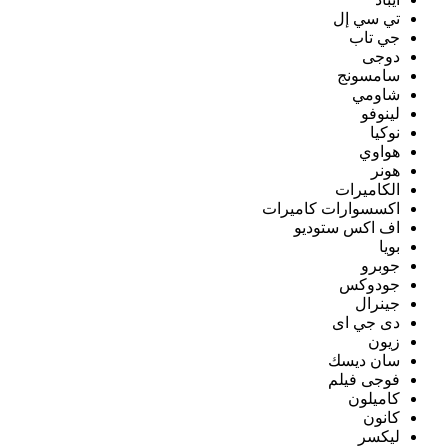
تي سي إل
جي تاب
دوجى
سامسونج
شاومي
لينوفو
نوكيا
هواوي
هونر
الكاميرات
اكسسوارات كاميرات
اف اكس ستوديو
بويا
جوبرو
جودوكس
جينرال
دى جي اى
زيون
سان ديسك
فوجى فيلم
كاميلون
كانون
ليكسر