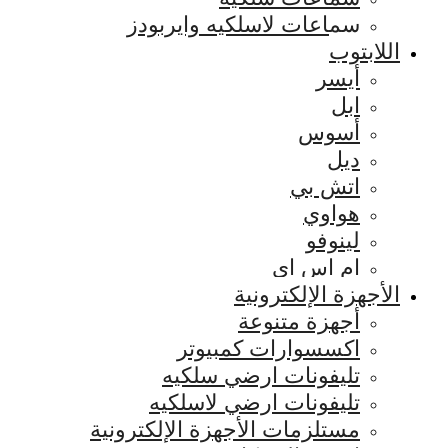
سماعات لاسلكيه وايربودز
اللابتوب
أيسر
ابل
أسوس
ديل
اتش بي
هواوي
لينوفو
ام اس اي
الأجهزة الإلكترونية
أجهزة متنوعة
اكسسوارات كمبيوتر
تليفونات ارضي سلكيه
تليفونات ارضي لاسلكيه
مستلزمات الأجهزة الإلكترونية