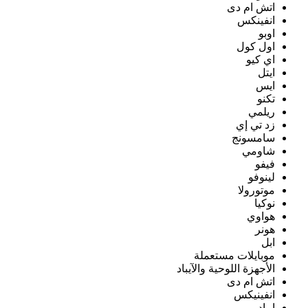
اتش ام دى
انفينكس
اوبو
اول كول
اي كيو
ايتل
ايس
تكنو
ريلمي
زد تي إي
سامسونج
شاومي
فيفو
لينوفو
موتورولا
نوكيا
هواوي
هونر
ابل
موبايلات مستعملة
الأجهزة اللوحية والآيباد
اتش ام دى
انفينيكس
ايباد