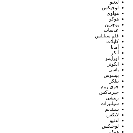
لدنيو
لوجيكس
هواوى
هوكو
يوجرين
عدسات
قلم ستايلس
كابلات
أمايا
أنكر
اورايمو
ايكونز
باسى
بيسوس
بيلكن
جوى روم
جيرماكس
ريتشى
سيلبيرات
سينديم
لانكس
لدنيو
لوجيكس
هوكو