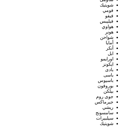
شويتيك
فومي
فيفو
فيليبس
هواوي
هونر
شواحن
أمايا
أنكر
ابل
اورايمو
ايكونز
بادى
باسى
باسيوس
بوروفون
بيلكن
جوى روم
جيرماكس
ريشي
سامسونج
سيلبيرات
شويتيك