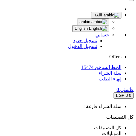
اللغة
arabic
English
حسابي
تسجيل جديد
تسجيل الدخول
Offers
الخط الساخن 15474
سلة الشراء
إنهاء الطلب
قائمتى
0
0 EGP
0
سلة الشراء فارغة !
كل التصنيفات
كل التصنيفات
الموبايلات