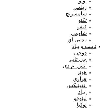
اوبو
ريلمي
سامسونج
تكنو
فيفو
شاومي
زد تي إي
تابلت وايباد
دوجى
جي تاب
اتش ام دى
هونر
هواوي
انفينيكس
ايباد
لينوفو
نوكيا