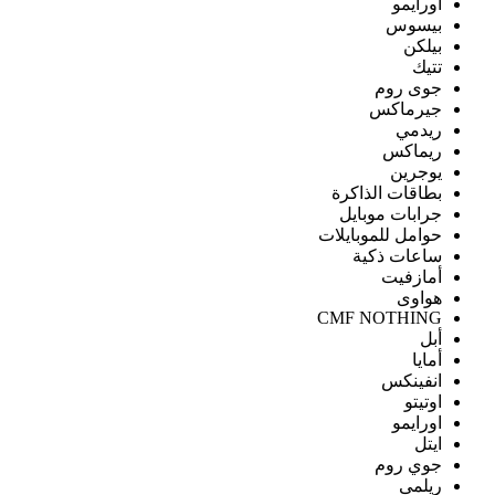
اورايمو
بيسوس
بيلكن
تتيك
جوى روم
جيرماكس
ريدمي
ريماكس
يوجرين
بطاقات الذاكرة
جرابات موبايل
حوامل للموبايلات
ساعات ذكية
أمازفيت
هواوى
CMF NOTHING
أبل
أمايا
انفينكس
اوتيتو
اورايمو
ايتل
جوي روم
ريلمى