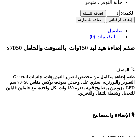
حالة التوفر :
متوفر
الكمية:
اضافة للسلة
إضافة لرغباتي
اضافة للمقارنة
تفاصيل
التقييمات (0)
طقم إضاءة هيد ليد 150وات
بالسوفت والحامل 50
x70
🔍
الوصف
طقم إضاءة متكامل من
General
مخصص لتصوير الفيديوهات، جلسات
التصوير والبورتريه. يحتوي على وحدتي سوفت بوكس مقاس 50×70 سم
LED
مزودتين بمصابيح
قوية بقدرة 150 وات لكل واحدة، مع حاملين قابلين
للتعديل وشنطة للتنقل والتخزين
.
🎙️
الإضاءة والمصابيح