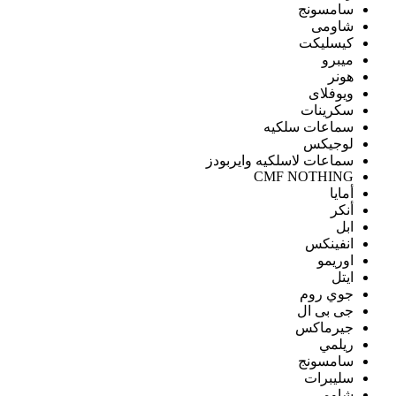
سامسونج
شاومى
كيسليكت
ميبرو
هونر
ويوفلاى
سكرينات
سماعات سلكيه
لوجيكس
سماعات لاسلكيه وايربودز
CMF NOTHING
أمايا
أنكر
ابل
انفينكس
اوريمو
ايتل
جوي روم
جى بى ال
جيرماكس
ريلمي
سامسونج
سليبرات
شاومى