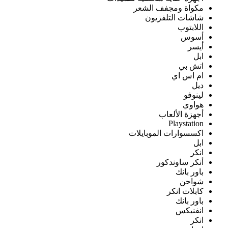
مكواة ومجفف الشعر
شاشات التلفزيون
اللابتوب
أسوس
أيسر
ابل
اتش بي
ام اس اي
ديل
لينوفو
هواوي
أجهزة الألعاب
Playstation
اكسسوارات الموبايلات
ابل
انكر
أنكر ساوندكور
باور بانك
شواحن
كابلات انكر
باور بانك
انفنيكس
انكر