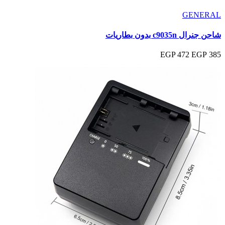
GENERAL
شاحن جنرال c9035n بدون بطاريات
472 EGP
385 EGP