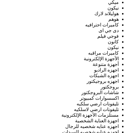
ميكي
نيكون
هوليلاند لارك
هوهم
كاميرات احترافيه
دى جي اى
فوجي فيلم
كانون
نيكون
كاميرات مراقبه
الأجهزة الإلكترونية
أجهزة متنوعة
اجهزه الراديو
اجهزه الشبكات
اجهزه بروجيكتور
بروجكتور
شاشات البروجكتور
اكسسوارات كمبيوتر
تليفونات ارضي سلكيه
تليفونات ارضي لاسلكيه
مستلزمات الأجهزة الإلكترونية
اجهزة العناية الشخصية
اجهزه عنايه شخصيه للرجال
اجهزه عنايه شخصيه للسيدات