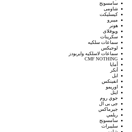
سامسونج
شاومى
كيسليكت
ميبرو
هونر
ويوفلاى
سكرينات
سماعات سلكيه
لوجيكس
سماعات لاسلكيه وايربودز
CMF NOTHING
أمايا
أنكر
ابل
انفينكس
اوريمو
ايتل
جوي روم
جى بى ال
جيرماكس
ريلمي
سامسونج
سليبرات
شاومى