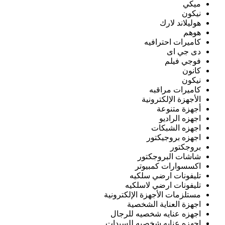
ميكي
نيكون
هوليلاند لارك
هوهم
كاميرات احترافيه
دى جي اى
فوجي فيلم
كانون
نيكون
كاميرات مراقبه
الأجهزة الإلكترونية
أجهزة متنوعة
اجهزه الراديو
اجهزه الشبكات
اجهزه بروجيكتور
بروجكتور
شاشات البروجكتور
اكسسوارات كمبيوتر
تليفونات ارضي سلكيه
تليفونات ارضي لاسلكيه
مستلزمات الأجهزة الإلكترونية
اجهزة العناية الشخصية
اجهزه عنايه شخصيه للرجال
اجهزه عنايه شخصيه للسيدات