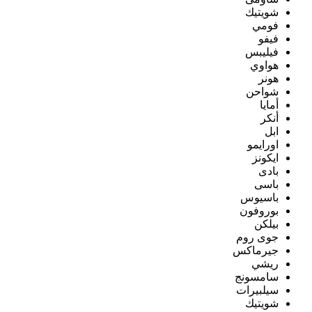
شويتيك
فومي
فيفو
فيليبس
هواوي
هونر
شواحن
أمايا
أنكر
ابل
اورايمو
ايكونز
بادى
باسى
باسيوس
بوروفون
بيلكن
جوى روم
جيرماكس
ريشي
سامسونج
سيلبيرات
شويتيك