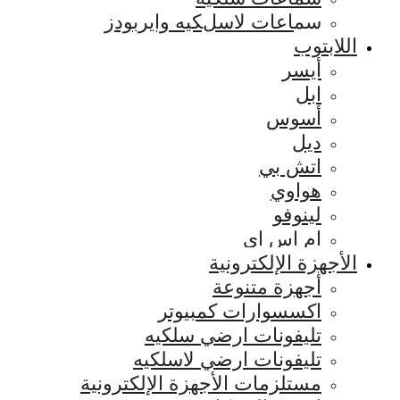
سماعات لاسلكيه وايربودز
اللابتوب
أيسر
ابل
أسوس
ديل
اتش بي
هواوي
لينوفو
ام اس اي
الأجهزة الإلكترونية
أجهزة متنوعة
اكسسوارات كمبيوتر
تليفونات ارضي سلكيه
تليفونات ارضي لاسلكيه
مستلزمات الأجهزة الإلكترونية