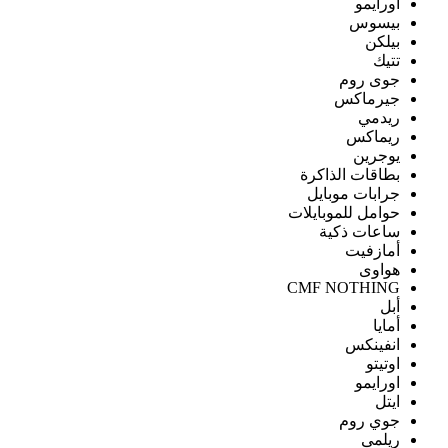
اورايمو
بيسوس
بيلكن
تتيك
جوى روم
جيرماكس
ريدمي
ريماكس
يوجرين
بطاقات الذاكرة
جرابات موبايل
حوامل للموبايلات
ساعات ذكية
أمازفيت
هواوى
CMF NOTHING
أبل
أمايا
انفينكس
اوتيتو
اورايمو
ايتل
جوي روم
ريلمى