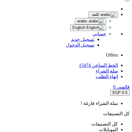
اللغة
arabic
English
حسابي
تسجيل جديد
تسجيل الدخول
Offers
الخط الساخن 15474
سلة الشراء
إنهاء الطلب
قائمتى
0
0 EGP
0
سلة الشراء فارغة !
كل التصنيفات
كل التصنيفات
الموبايلات