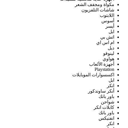
مكواة ومجفف الشعر
شاشات التلفزيون
اللابتوب
أسوس
أيسر
ابل
اتش بي
ام اس اي
ديل
لينوفو
هواوي
أجهزة الألعاب
Playstation
اكسسوارات الموبايلات
ابل
انكر
أنكر ساوندكور
باور بانك
شواحن
كابلات انكر
باور بانك
انفنيكس
انكر