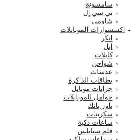
سامسونج
تي سي إل
شاومي
اكسسوارات الموبايلات
انكر
ابل
كابلات
شواحن
عدسات
بطاقات الذاكرة
جرابات موبايل
حوامل للموبايلات
باور بانك
سكرينات
ساعات ذكية
قلم ستايلس
سماعات سلكيه