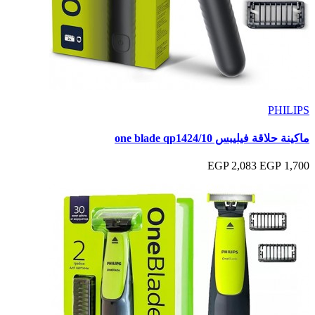
PHILIPS
ماكينة حلاقة فيليبس one blade qp1424/10
2,083 EGP
1,700 EGP