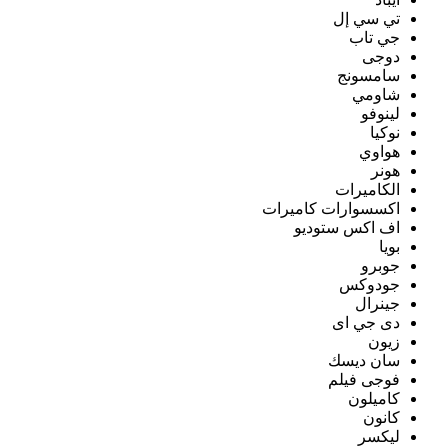
تي سي إل
جي تاب
دوجى
سامسونج
شاومي
لينوفو
نوكيا
هواوي
هونر
الكاميرات
اكسسوارات كاميرات
اف اكس ستوديو
بويا
جوبرو
جودوكس
جينرال
دى جي اى
زيون
سان ديسك
فوجى فيلم
كاميلون
كانون
ليكسر