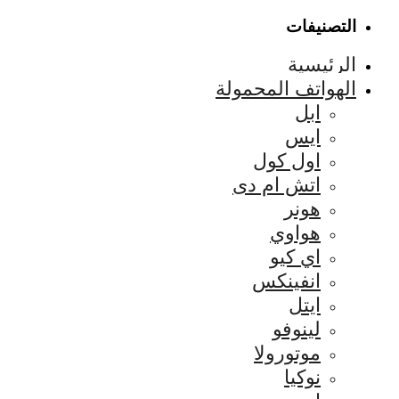
التصنيفات
الرئيسية
الهواتف المحمولة
ابل
ايس
اول كول
اتش ام دى
هونر
هواوي
اي كيو
انفينكس
ايتل
لينوفو
موتورولا
نوكيا