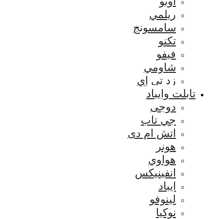
اوبو
ريلمي
سامسونج
تكنو
فيفو
شاومي
زد تي إي
تابلت وايباد
دوجى
جي تاب
اتش ام دى
هونر
هواوي
انفينيكس
ايباد
لينوفو
نوكيا