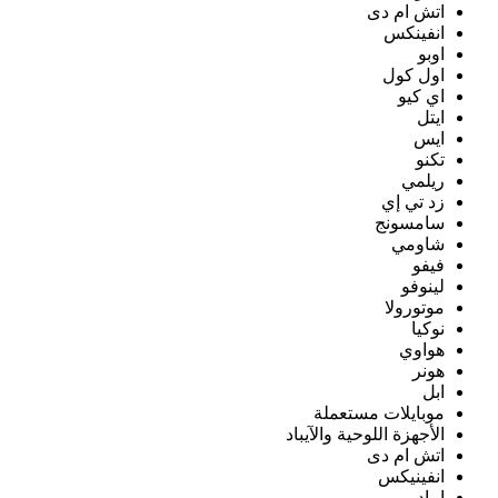
اتش ام دى
انفينكس
اوبو
اول كول
اي كيو
ايتل
ايس
تكنو
ريلمي
زد تي إي
سامسونج
شاومي
فيفو
لينوفو
موتورولا
نوكيا
هواوي
هونر
ابل
موبايلات مستعملة
الأجهزة اللوحية والآيباد
اتش ام دى
انفينيكس
ايباد