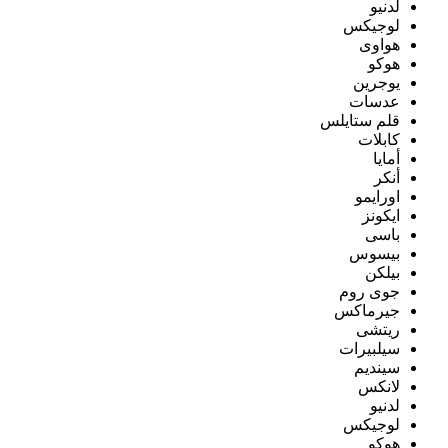
لدنيو
لوجيكس
هواوى
هوكو
يوجرين
عدسات
قلم ستايلس
كابلات
أمايا
أنكر
اورايمو
ايكونز
باسى
بيسوس
بيلكن
جوى روم
جيرماكس
ريتشى
سيلبيرات
سينديم
لانكس
لدنيو
لوجيكس
هوكو