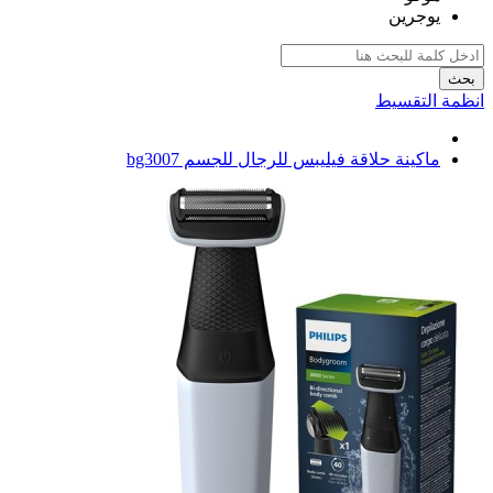
يوجرين
بحث
انظمة التقسيط
ماكينة حلاقة فيليبس للرجال للجسم bg3007