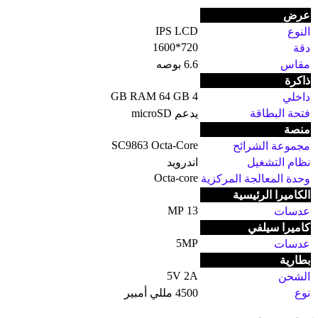
عرض
IPS LCD
النوع
720*1600
دقة
مقاس
6.6 بوصه
ذاكرة
4 GB RAM 64 GB
داخلي
فتحة البطاقة
يدعم microSD
منصة
SC9863 Octa-Core
مجموعة الشرائح
نظام التشغيل
اندرويد
Octa-core
وحدة المعالجة المركزية
الكاميرا الرئيسية
13 MP
عدسات
كاميرا سيلفي
5MP
عدسات
بطارية
5V 2A
الشحن
نوع
4500 مللي أمبير