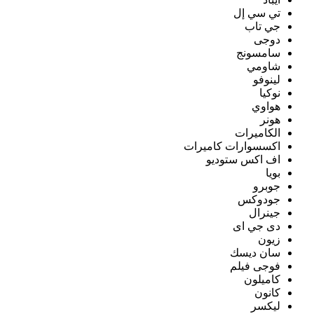
تي سي إل
جي تاب
دوجى
سامسونج
شاومي
لينوفو
نوكيا
هواوي
هونر
الكاميرات
اكسسوارات كاميرات
اف اكس ستوديو
بويا
جوبرو
جودوكس
جينرال
دى جي اى
زيون
سان ديسك
فوجى فيلم
كاميلون
كانون
ليكسر