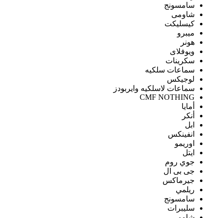
سامسونج
شاومى
كيسليكت
ميبرو
هونر
ويوفلاى
سكرينات
سماعات سلكيه
لوجيكس
سماعات لاسلكيه وايربودز
CMF NOTHING
أمايا
أنكر
ابل
انفينكس
اوريمو
ايتل
جوي روم
جى بى ال
جيرماكس
ريلمي
سامسونج
سليبرات
شاومى