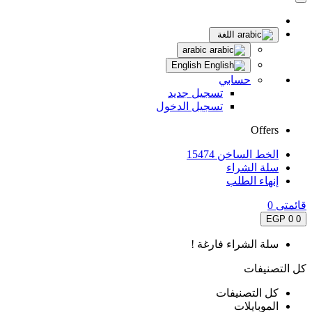
اللغة
arabic
English
حسابي
تسجيل جديد
تسجيل الدخول
Offers
الخط الساخن 15474
سلة الشراء
إنهاء الطلب
قائمتى
0
0 EGP
0
سلة الشراء فارغة !
كل التصنيفات
كل التصنيفات
الموبايلات