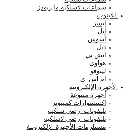
سماعات لاسلكيه وايربودز
اللابتوب
أيسر
ابل
أسوس
ديل
اتش بي
هواوي
لينوفو
ام اس اي
الأجهزة الإلكترونية
أجهزة متنوعة
اكسسوارات كمبيوتر
تليفونات ارضي سلكيه
تليفونات ارضي لاسلكيه
مستلزمات الأجهزة الإلكترونية