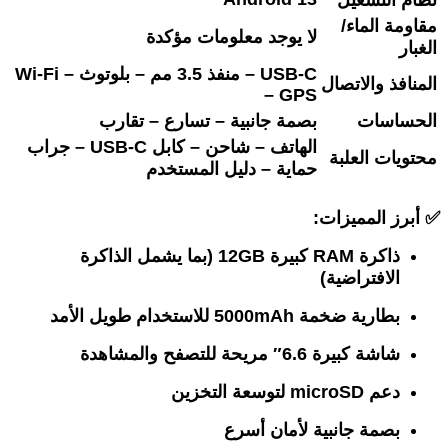
مقاومة الماء/
لا يوجد معلومات مؤكدة
الغبار
USB‑C – منفذ 3.5 مم – بلوتوث – Wi‑Fi
المنافذ والاتصال
– GPS
الحساسات
بصمة جانبية – تسارع – تقارب
الهاتف – شاحن – كابل USB‑C – جراب
محتويات العلبة
حماية – دليل المستخدم
✅
أبرز المميزات:
ذاكرة RAM كبيرة 12GB (بما يشمل الذاكرة
الافتراضية)
بطارية ضخمة 5000mAh للاستخدام طويل الأمد
شاشة كبيرة 6.6″ مريحة للتصفح والمشاهدة
دعم microSD لتوسعة التخزين
بصمة جانبية لأمان أسرع