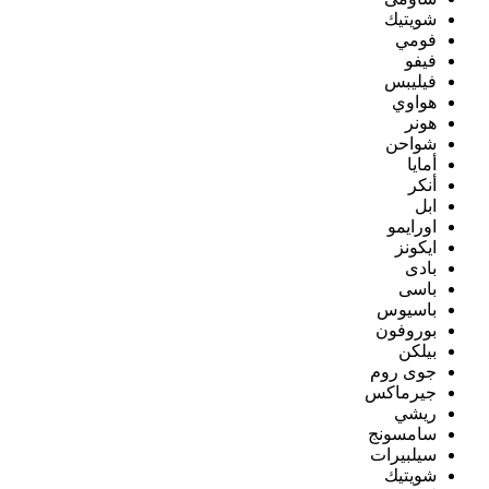
شويتيك
فومي
فيفو
فيليبس
هواوي
هونر
شواحن
أمايا
أنكر
ابل
اورايمو
ايكونز
بادى
باسى
باسيوس
بوروفون
بيلكن
جوى روم
جيرماكس
ريشي
سامسونج
سيلبيرات
شويتيك