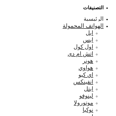
التصنيفات
الرئيسية
الهواتف المحمولة
ابل
ايس
اول كول
اتش ام دى
هونر
هواوي
اي كيو
انفينكس
ايتل
لينوفو
موتورولا
نوكيا