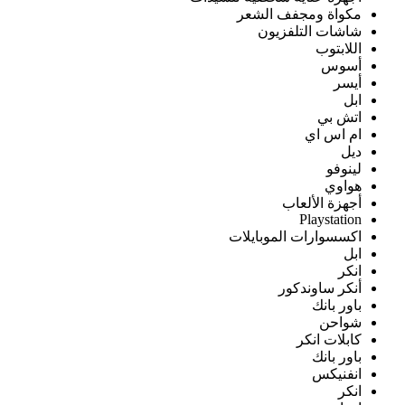
مكواة ومجفف الشعر
شاشات التلفزيون
اللابتوب
أسوس
أيسر
ابل
اتش بي
ام اس اي
ديل
لينوفو
هواوي
أجهزة الألعاب
Playstation
اكسسوارات الموبايلات
ابل
انكر
أنكر ساوندكور
باور بانك
شواحن
كابلات انكر
باور بانك
انفنيكس
انكر