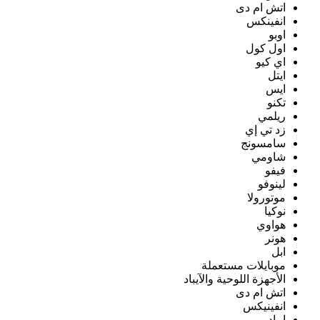
اتش ام دى
انفينكس
اوبو
اول كول
اي كيو
ايتل
ايس
تكنو
ريلمي
زد تي إي
سامسونج
شاومي
فيفو
لينوفو
موتورولا
نوكيا
هواوي
هونر
ابل
موبايلات مستعملة
الأجهزة اللوحية والآيباد
اتش ام دى
انفينيكس
ايباد