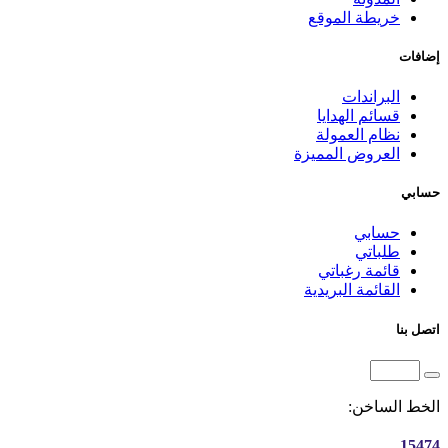
خريطة الموقع
إضافات
البراندات
قسائم الهدايا
نظام العمولة
العروض المميزة
حسابي
حسابي
طلباتي
قائمة رغباتي
القائمة البريدية
اتصل بنا
الخط الساخن:
15474