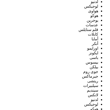
لدنيو
لوجيكس
هواوى
هوكو
يوجرين
عدسات
قلم ستايلس
كابلات
أمايا
أنكر
اورايمو
ايكونز
باسى
بيسوس
بيلكن
جوى روم
جيرماكس
ريتشى
سيلبيرات
سينديم
لانكس
لدنيو
لوجيكس
هوكو