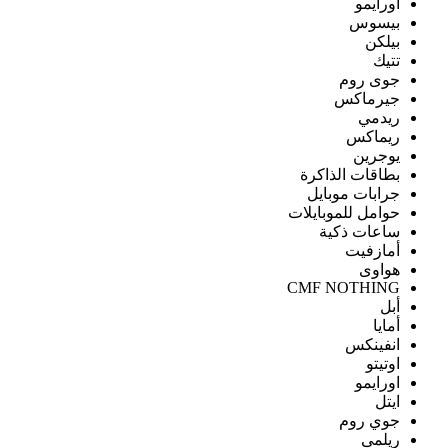
اورايمو
بيسوس
بيلكن
تتيك
جوى روم
جيرماكس
ريدمي
ريماكس
يوجرين
بطاقات الذاكرة
جرابات موبايل
حوامل للموبايلات
ساعات ذكية
أمازفيت
هواوى
CMF NOTHING
أبل
أمايا
انفينكس
اوتيتو
اورايمو
ايتل
جوي روم
ريلمى