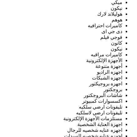
ميكي
نيكون
هوليلاند لارك
هوهم
كاميرات احترافيه
دى جي اى
فوجي فيلم
كانون
نيكون
كاميرات مراقبه
الأجهزة الإلكترونية
أجهزة متنوعة
اجهزه الراديو
اجهزه الشبكات
اجهزه بروجيكتور
بروجكتور
شاشات البروجكتور
اكسسوارات كمبيوتر
تليفونات ارضي سلكيه
تليفونات ارضي لاسلكيه
مستلزمات الأجهزة الإلكترونية
اجهزة العناية الشخصية
اجهزه عنايه شخصيه للرجال
اجهزه عنايه شخصيه للسيدات