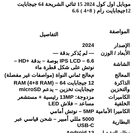
موبايل
اول كول
15 2024
ثنائي الشريحة 64 جيجابايت
12جيجابايت رام ( 8+4 ) 6.6
المواصفة
التفاصيل
2024
الإصدار
الأبعاد / الوزن
— لم يُذكر بدقة —
IPS LCD – 6.6 بوصة – بدقة +HD –
الشاشة
نوتش على شكل قطرة ماء
المعالج
معالج ثماني النواة (مواصفات غير مفصلة)
الذاكرة
12 جيجابايت RAM (4+8 RAM) – 64
والتخزين
جيجابايت تخزين – يدعم microSD
الكاميرات
مزدوجة: 13MP رئيسية + مستشعر
الخلفية
مساعد – فلاش LED
الكاميرا الأمامية
5MP – نوتش أمامي
5000 مللي أمبير – شحن قياسي عبر
البطارية
USB‑C
Android 13
نظام التشغيل