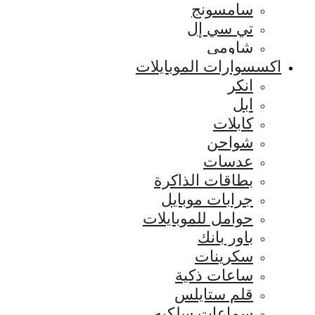
سامسونج
تي سي إل
شاومي
اكسسوارات الموبايلات
انكر
ابل
كابلات
شواحن
عدسات
بطاقات الذاكرة
جرابات موبايل
حوامل للموبايلات
باور بانك
سكرينات
ساعات ذكية
قلم ستايلس
سماعات سلكيه