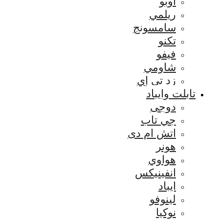
اوبو
ريلمي
سامسونج
تكنو
فيفو
شاومي
زد تي إي
تابلت وايباد
دوجى
جي تاب
اتش ام دى
هونر
هواوي
انفينيكس
ايباد
لينوفو
نوكيا