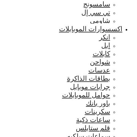
سامسونج
تي سي إل
شاومي
اكسسوارات الموبايلات
انكر
ابل
كابلات
شواحن
عدسات
بطاقات الذاكرة
جرابات موبايل
حوامل للموبايلات
باور بانك
سكرينات
ساعات ذكية
قلم ستايلس
سماعات سلكيه