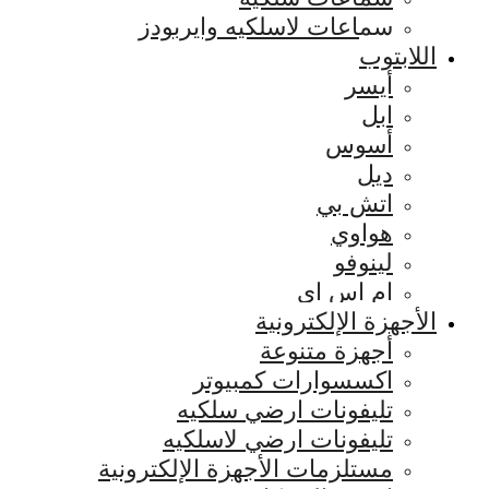
سماعات لاسلكيه وايربودز
اللابتوب
أيسر
ابل
أسوس
ديل
اتش بي
هواوي
لينوفو
ام اس اي
الأجهزة الإلكترونية
أجهزة متنوعة
اكسسوارات كمبيوتر
تليفونات ارضي سلكيه
تليفونات ارضي لاسلكيه
مستلزمات الأجهزة الإلكترونية