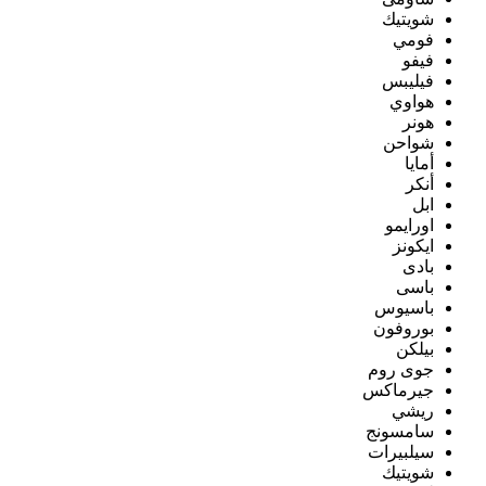
شويتيك
فومي
فيفو
فيليبس
هواوي
هونر
شواحن
أمايا
أنكر
ابل
اورايمو
ايكونز
بادى
باسى
باسيوس
بوروفون
بيلكن
جوى روم
جيرماكس
ريشي
سامسونج
سيلبيرات
شويتيك