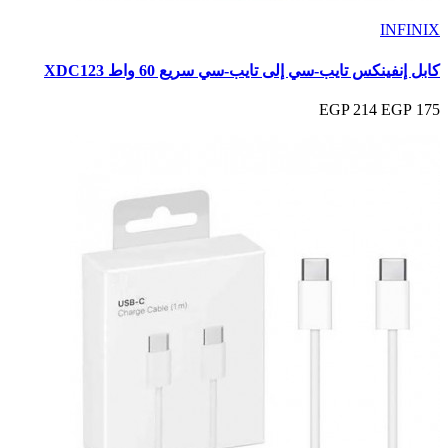
INFINIX
كابل إنفينكس تايب-سي إلى تايب-سي سريع 60 واط XDC123
214 EGP
175 EGP