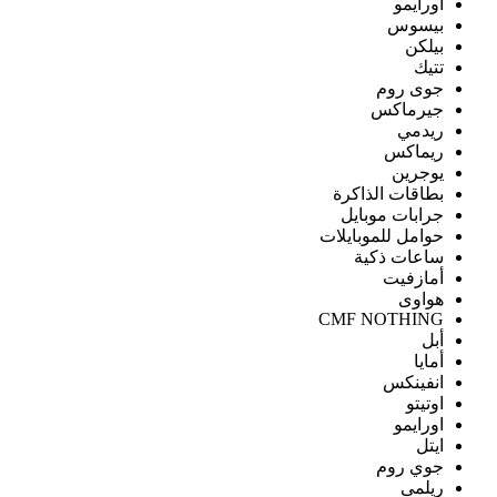
اورايمو
بيسوس
بيلكن
تتيك
جوى روم
جيرماكس
ريدمي
ريماكس
يوجرين
بطاقات الذاكرة
جرابات موبايل
حوامل للموبايلات
ساعات ذكية
أمازفيت
هواوى
CMF NOTHING
أبل
أمايا
انفينكس
اوتيتو
اورايمو
ايتل
جوي روم
ريلمى