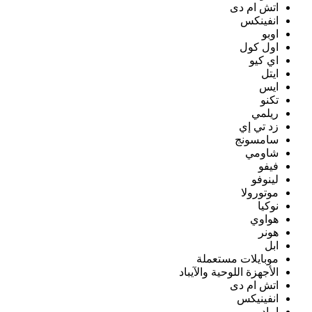
اتش ام دى
انفينكس
اوبو
اول كول
اي كيو
ايتل
ايس
تكنو
ريلمي
زد تي إي
سامسونج
شاومي
فيفو
لينوفو
موتورولا
نوكيا
هواوي
هونر
ابل
موبايلات مستعملة
الأجهزة اللوحية والآيباد
اتش ام دى
انفينيكس
ايباد