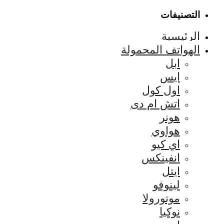
التصنيفات
الرئيسية
الهواتف المحمولة
ابل
ايس
اول كول
اتش ام دى
هونر
هواوي
اي كيو
انفينكس
ايتل
لينوفو
موتورولا
نوكيا