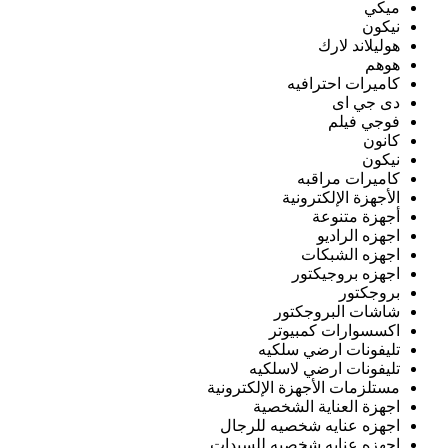
ميكي
نيكون
هوليلاند لارك
هوهم
كاميرات احترافيه
دى جي اى
فوجي فيلم
كانون
نيكون
كاميرات مراقبه
الأجهزة الإلكترونية
أجهزة متنوعة
اجهزه الراديو
اجهزه الشبكات
اجهزه بروجيكتور
بروجكتور
شاشات البروجكتور
اكسسوارات كمبيوتر
تليفونات ارضي سلكيه
تليفونات ارضي لاسلكيه
مستلزمات الأجهزة الإلكترونية
اجهزة العناية الشخصية
اجهزه عنايه شخصيه للرجال
اجهزه عنايه شخصيه للسيدات