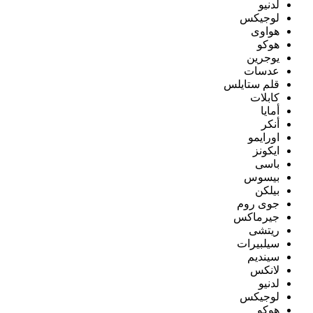
لدنيو
لوجيكس
هواوى
هوكو
يوجرين
عدسات
قلم ستايلس
كابلات
أمايا
أنكر
اورايمو
ايكونز
باسى
بيسوس
بيلكن
جوى روم
جيرماكس
ريتشى
سيلبيرات
سينديم
لانكس
لدنيو
لوجيكس
هوكو