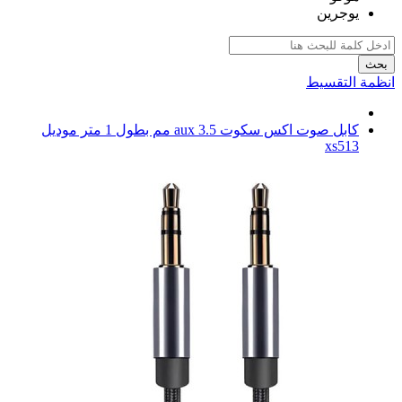
يوجرين
بحث
انظمة التقسيط
كابل صوت اكس سكوت aux 3.5 مم بطول 1 متر موديل
xs513