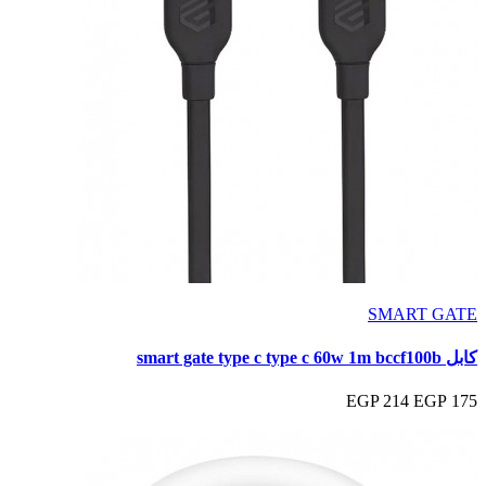
SMART GATE
كابل smart gate type c type c 60w 1m bccf100b
214 EGP
175 EGP