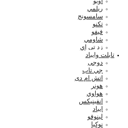
اوبو
ريلمي
سامسونج
تكنو
فيفو
شاومي
زد تي إي
تابلت وايباد
دوجى
جي تاب
اتش ام دى
هونر
هواوي
انفينيكس
ايباد
لينوفو
نوكيا