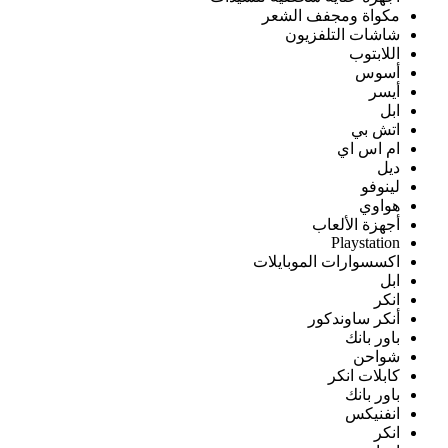
مكواة ومجفف الشعر
شاشات التلفزيون
اللابتوب
أسوس
أيسر
ابل
اتش بي
ام اس اي
ديل
لينوفو
هواوي
أجهزة الألعاب
Playstation
اكسسوارات الموبايلات
ابل
انكر
أنكر ساوندكور
باور بانك
شواحن
كابلات انكر
باور بانك
انفنيكس
انكر