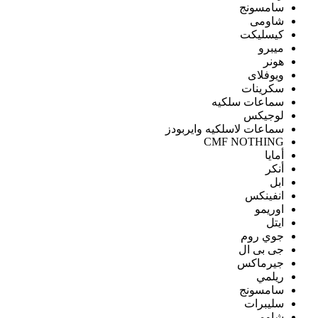
سامسونج
شاومى
كيسليكت
ميبرو
هونر
ويوفلاى
سكرينات
سماعات سلكيه
لوجيكس
سماعات لاسلكيه وايربودز
CMF NOTHING
أمايا
أنكر
ابل
انفينكس
اوريمو
ايتل
جوي روم
جى بى ال
جيرماكس
ريلمي
سامسونج
سليبرات
شاومى