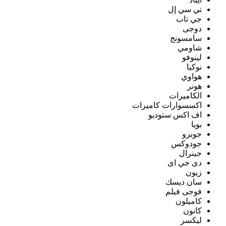
تي سي إل
جي تاب
دوجى
سامسونج
شاومي
لينوفو
نوكيا
هواوي
هونر
الكاميرات
اكسسوارات كاميرات
اف اكس ستوديو
بويا
جوبرو
جودوكس
جينرال
دى جي اى
زيون
سان ديسك
فوجى فيلم
كاميلون
كانون
ليكسر