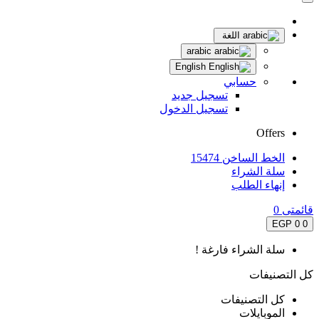
اللغة
arabic
English
حسابي
تسجيل جديد
تسجيل الدخول
Offers
الخط الساخن 15474
سلة الشراء
إنهاء الطلب
قائمتى
0
0 EGP
0
سلة الشراء فارغة !
كل التصنيفات
كل التصنيفات
الموبايلات