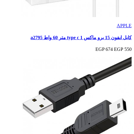
APPLE
كابل ايفون 15 برو ماكس type c 1 متر 60 واط a2795
674 EGP
550 EGP