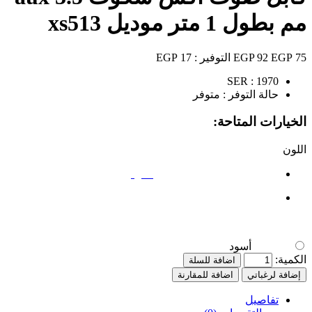
مم بطول 1 متر موديل xs513
75 EGP
92 EGP
التوفير :
17 EGP
SER :
1970
حالة التوفر :
متوفر
الخيارات المتاحة:
اللون
أسود
أسود
الكمية:
اضافة للسلة
إضافة لرغباتي
اضافة للمقارنة
تفاصيل