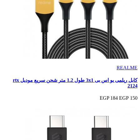
REALME
كابل ريلمى يو اس بى 3x1 طول 1.2 متر شحن سريع موديل rtx
2124
184 EGP
150 EGP