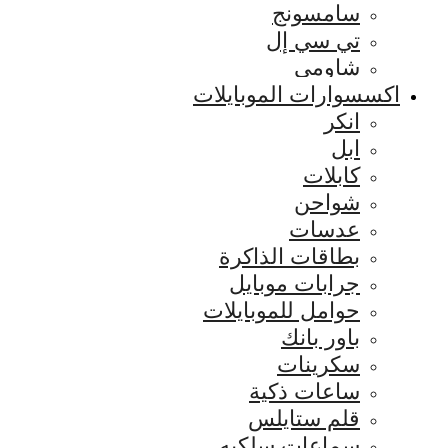
سامسونج
تي سي إل
شاومي
اكسسوارات الموبايلات
انكر
ابل
كابلات
شواحن
عدسات
بطاقات الذاكرة
جرابات موبايل
حوامل للموبايلات
باور بانك
سكرينات
ساعات ذكية
قلم ستايلس
سماعات سلكيه