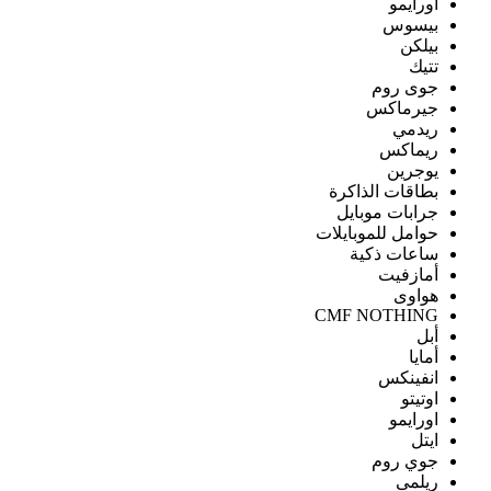
اورايمو
بيسوس
بيلكن
تتيك
جوى روم
جيرماكس
ريدمي
ريماكس
يوجرين
بطاقات الذاكرة
جرابات موبايل
حوامل للموبايلات
ساعات ذكية
أمازفيت
هواوى
CMF NOTHING
أبل
أمايا
انفينكس
اوتيتو
اورايمو
ايتل
جوي روم
ريلمى