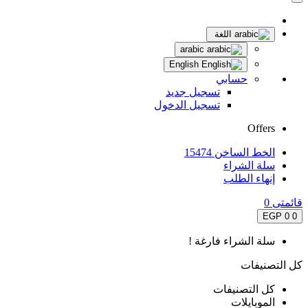
اللغة
arabic
English
حسابي
تسجيل جديد
تسجيل الدخول
Offers
الخط الساخن 15474
سلة الشراء
إنهاء الطلب
قائمتى
0
0 EGP
0
سلة الشراء فارغة !
كل التصنيفات
كل التصنيفات
الموبايلات