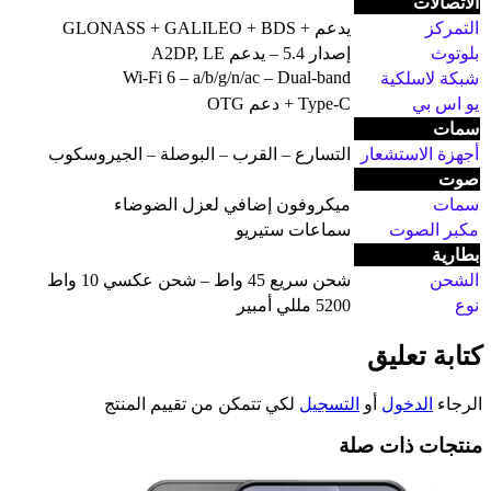
الاتصالات
التمركز
يدعم + GLONASS + GALILEO + BDS
بلوتوث
إصدار 5.4 – يدعم A2DP, LE
Wi-Fi 6 – a/b/g/n/ac – Dual-band
شبكة لاسلكية
يو اس بي
Type-C + دعم OTG
سمات
أجهزة الاستشعار
التسارع – القرب – البوصلة – الجيروسكوب
صوت
سمات
ميكروفون إضافي لعزل الضوضاء
مكبر الصوت
سماعات ستيريو
بطارية
الشحن
شحن سريع 45 واط – شحن عكسي 10 واط
نوع
5200 مللي أمبير
كتابة تعليق
الرجاء
الدخول
أو
التسجيل
لكي تتمكن من تقييم المنتج
منتجات ذات صلة