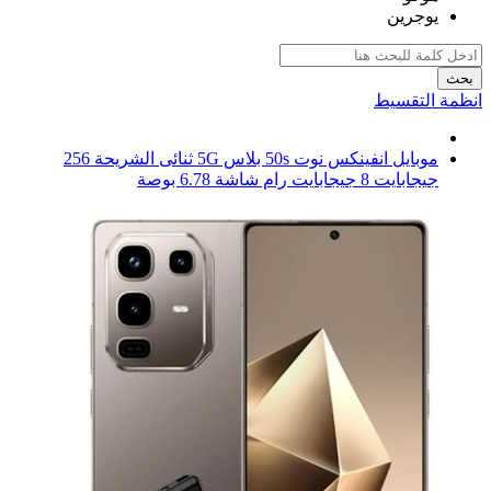
يوجرين
بحث
انظمة التقسيط
موبايل انفينكس نوت 50s بلاس 5G ثنائى الشريحة 256
جيجابايت 8 جيجابايت رام شاشة 6.78 بوصة