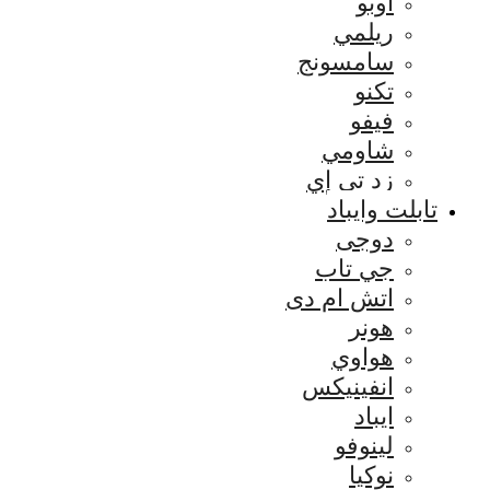
اوبو
ريلمي
سامسونج
تكنو
فيفو
شاومي
زد تي إي
تابلت وايباد
دوجى
جي تاب
اتش ام دى
هونر
هواوي
انفينيكس
ايباد
لينوفو
نوكيا