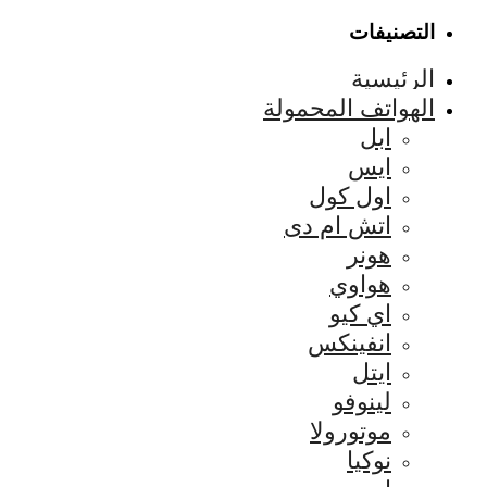
التصنيفات
الرئيسية
الهواتف المحمولة
ابل
ايس
اول كول
اتش ام دى
هونر
هواوي
اي كيو
انفينكس
ايتل
لينوفو
موتورولا
نوكيا