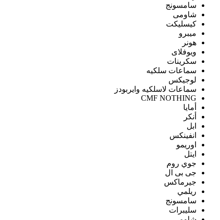
سامسونج
شاومى
كيسليكت
ميبرو
هونر
ويوفلاى
سكرينات
سماعات سلكيه
لوجيكس
سماعات لاسلكيه وايربودز
CMF NOTHING
أمايا
أنكر
ابل
انفينكس
اوريمو
ايتل
جوي روم
جى بى ال
جيرماكس
ريلمي
سامسونج
سليبرات
شاومى