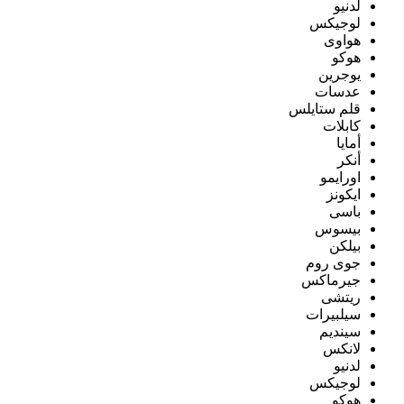
لدنيو
لوجيكس
هواوى
هوكو
يوجرين
عدسات
قلم ستايلس
كابلات
أمايا
أنكر
اورايمو
ايكونز
باسى
بيسوس
بيلكن
جوى روم
جيرماكس
ريتشى
سيلبيرات
سينديم
لانكس
لدنيو
لوجيكس
هوكو