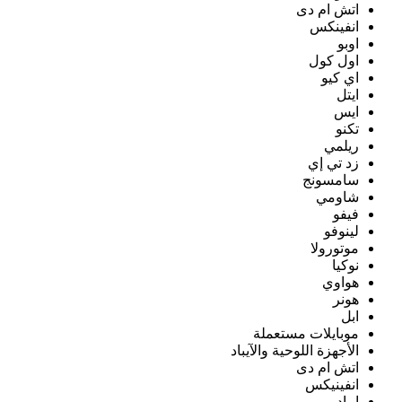
اتش ام دى
انفينكس
اوبو
اول كول
اي كيو
ايتل
ايس
تكنو
ريلمي
زد تي إي
سامسونج
شاومي
فيفو
لينوفو
موتورولا
نوكيا
هواوي
هونر
ابل
موبايلات مستعملة
الأجهزة اللوحية والآيباد
اتش ام دى
انفينيكس
ايباد