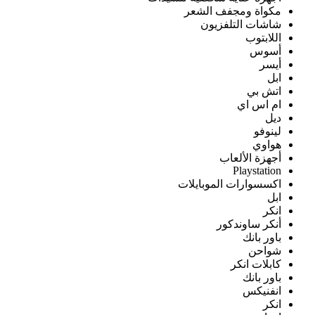
مكواة ومجفف الشعر
شاشات التلفزيون
اللابتوب
أسوس
أيسر
ابل
اتش بي
ام اس اي
ديل
لينوفو
هواوي
أجهزة الألعاب
Playstation
اكسسوارات الموبايلات
ابل
انكر
أنكر ساوندكور
باور بانك
شواحن
كابلات انكر
باور بانك
انفنيكس
انكر