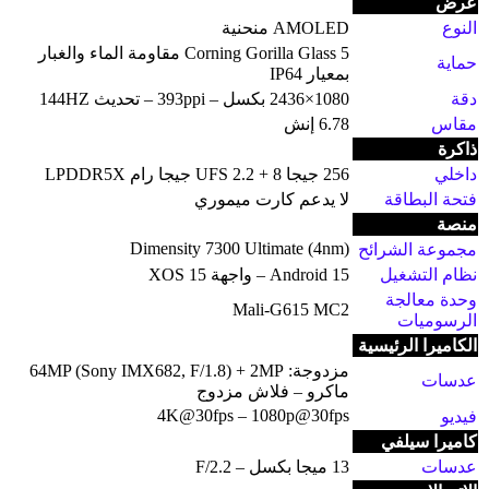
عرض
النوع
AMOLED منحنية
Corning Gorilla Glass 5 مقاومة الماء والغبار
حماية
بمعيار IP64
دقة
1080×2436 بكسل – 393ppi – تحديث 144HZ
مقاس
6.78 إنش
ذاكرة
داخلي
256 جيجا UFS 2.2 + 8 جيجا رام LPDDR5X
فتحة البطاقة
لا يدعم كارت ميموري
منصة
Dimensity 7300 Ultimate (4nm)
مجموعة الشرائح
نظام التشغيل
Android 15 – واجهة XOS 15
وحدة معالجة
Mali-G615 MC2
الرسوميات
الكاميرا الرئيسية
مزدوجة: 64MP (Sony IMX682, F/1.8) + 2MP
عدسات
ماكرو – فلاش مزدوج
4K@30fps – 1080p@30fps
فيديو
كاميرا سيلفي
عدسات
13 ميجا بكسل – F/2.2