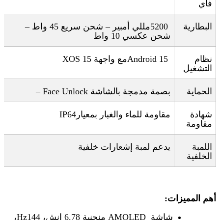
فاي
البطارية
5200
مللي أمبير – شحن سريع 45 واط –
شحن عكسي 10 واط
نظام
Android 15
مع واجهة
XOS 15
التشغيل
الحماية
بصمة مدمجة بالشاشة
– Face Unlock
شهادة
مقاومة للماء والغبار بمعيار
IP64
مقاومة
اللمبة
يدعم لمبة إشعارات خلفية
الخلفية
أهم المميزات
:
شاشة
AMOLED
منحنية 6.78 إنش، 144
Hz
،