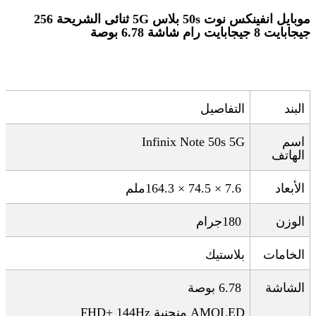
موبايل انفينكس نوت 50s بلاس 5G ثنائى الشريحة 256
جيجابايت 8 جيجابايت رام شاشة 6.78 بوصة
البند
التفاصيل
اسم
Infinix Note 50s 5G
الهاتف
الأبعاد
164.3 × 74.5 × 7.6
ملم
الوزن
180
جرام
الخامات
بلاستيك
الشاشة
6.78
بوصة
AMOLED
منحنية
FHD+ 144Hz