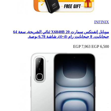
INFINIX
موبايل إنفينكس سمارت 20 X6840B ثنائي الشريحة، سعة 64
جيجابايت، ‏8 جيجابايت رام (4+4)، شاشة 6.78 بوصة.
7,963 EGP
6,500 EGP