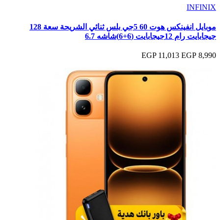
INFINIX
موبايل انفينكس هوت 60 5جي بلس ثنائي الشريحة سعة 128
جيجابايت رام 12جيجابايت (6+6)شاشه 6.7
11,013 EGP
8,990 EGP