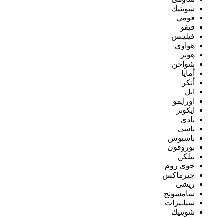
شويتيك
فومي
فيفو
فيليبس
هواوي
هونر
شواحن
أمايا
أنكر
ابل
اورايمو
ايكونز
بادى
باسى
باسيوس
بوروفون
بيلكن
جوى روم
جيرماكس
ريشي
سامسونج
سيلبيرات
شويتيك