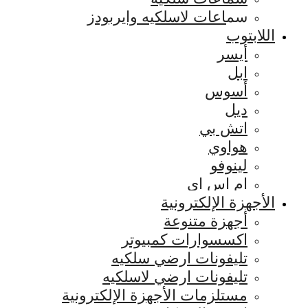
سماعات لاسلكيه وايربودز
اللابتوب
أيسر
ابل
أسوس
ديل
اتش بي
هواوي
لينوفو
ام اس اي
الأجهزة الإلكترونية
أجهزة متنوعة
اكسسوارات كمبيوتر
تليفونات ارضي سلكيه
تليفونات ارضي لاسلكيه
مستلزمات الأجهزة الإلكترونية