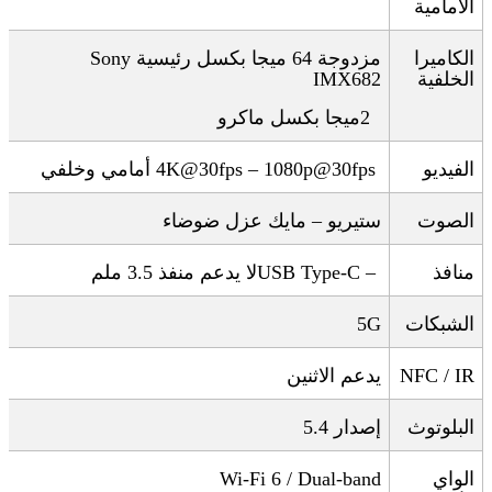
الأمامية
الكاميرا
مزدوجة 64 ميجا بكسل رئيسية
Sony
الخلفية
IMX682
2
ميجا بكسل ماكرو
الفيديو
4K@30fps – 1080p@30fps
أمامي وخلفي
الصوت
ستيريو – مايك عزل ضوضاء
منافذ
USB Type-C –
لا يدعم منفذ 3.5 ملم
الشبكات
5G
NFC / IR
يدعم الاثنين
البلوتوث
إصدار 5.4
الواي
Wi-Fi 6 / Dual-band