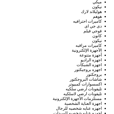
ميكي
نيكون
هوليلاند لارك
هوهم
كاميرات احترافيه
دى جي اى
فوجي فيلم
كانون
نيكون
كاميرات مراقبه
الأجهزة الإلكترونية
أجهزة متنوعة
اجهزه الراديو
اجهزه الشبكات
اجهزه بروجيكتور
بروجكتور
شاشات البروجكتور
اكسسوارات كمبيوتر
تليفونات ارضي سلكيه
تليفونات ارضي لاسلكيه
مستلزمات الأجهزة الإلكترونية
اجهزة العناية الشخصية
اجهزه عنايه شخصيه للرجال
اجهزه عنايه شخصيه للسيدات