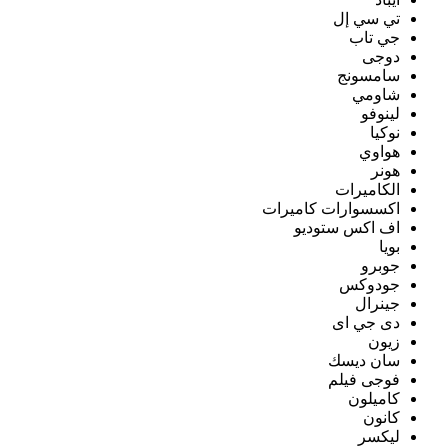
تي سي إل
جي تاب
دوجى
سامسونج
شاومي
لينوفو
نوكيا
هواوي
هونر
الكاميرات
اكسسوارات كاميرات
اف اكس ستوديو
بويا
جوبرو
جودوكس
جينرال
دى جي اى
زيون
سان ديسك
فوجى فيلم
كاميلون
كانون
ليكسر