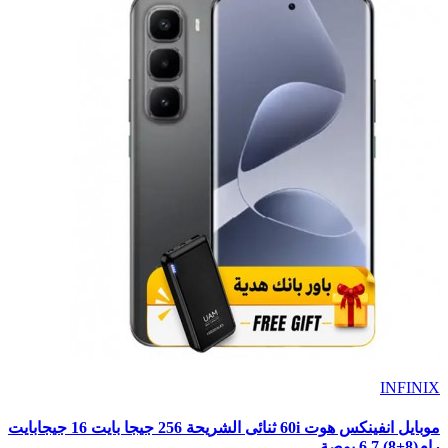
INFINIX
موبايل انفينكس هوت 60i ثنائى الشريحة 256 جيجا بايت 16 جيجابايت
رام(8+8) 6.7 بوصة