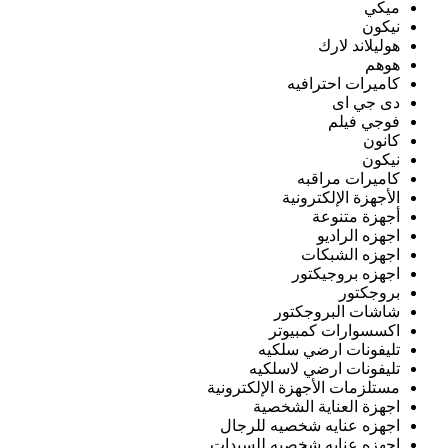
ميكي
نيكون
هوليلاند لارك
هوهم
كاميرات احترافيه
دى جي اى
فوجي فيلم
كانون
نيكون
كاميرات مراقبه
الأجهزة الإلكترونية
أجهزة متنوعة
اجهزه الراديو
اجهزه الشبكات
اجهزه بروجيكتور
بروجكتور
شاشات البروجكتور
اكسسوارات كمبيوتر
تليفونات ارضي سلكيه
تليفونات ارضي لاسلكيه
مستلزمات الأجهزة الإلكترونية
اجهزة العناية الشخصية
اجهزه عنايه شخصيه للرجال
اجهزه عنايه شخصيه للسيدات