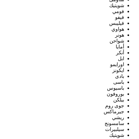
شويتيك
فومي
فيفو
فيليبس
هواوي
هونر
شواحن
أمايا
أنكر
ابل
اورايمو
ايكونز
بادى
باسى
باسيوس
بوروفون
بيلكن
جوى روم
جيرماكس
ريشي
سامسونج
سيلبيرات
شويتيك