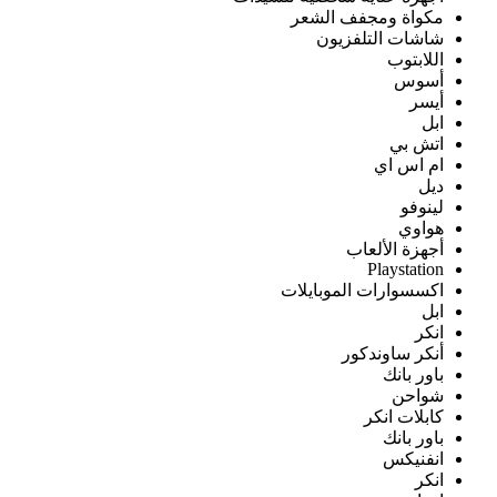
مكواة ومجفف الشعر
شاشات التلفزيون
اللابتوب
أسوس
أيسر
ابل
اتش بي
ام اس اي
ديل
لينوفو
هواوي
أجهزة الألعاب
Playstation
اكسسوارات الموبايلات
ابل
انكر
أنكر ساوندكور
باور بانك
شواحن
كابلات انكر
باور بانك
انفنيكس
انكر