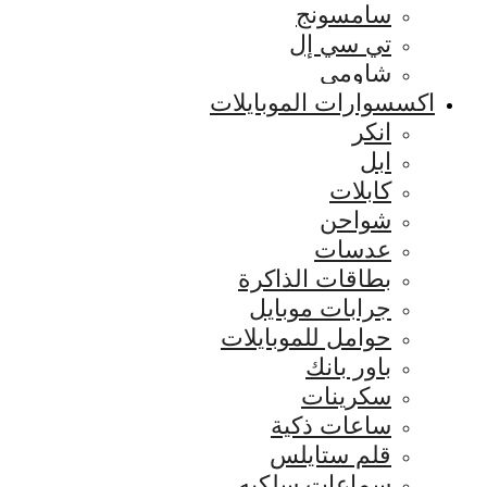
سامسونج
تي سي إل
شاومي
اكسسوارات الموبايلات
انكر
ابل
كابلات
شواحن
عدسات
بطاقات الذاكرة
جرابات موبايل
حوامل للموبايلات
باور بانك
سكرينات
ساعات ذكية
قلم ستايلس
سماعات سلكيه