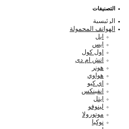
التصنيفات
الرئيسية
الهواتف المحمولة
ابل
ايس
اول كول
اتش ام دى
هونر
هواوي
اي كيو
انفينكس
ايتل
لينوفو
موتورولا
نوكيا