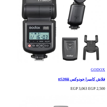
GODOX
فلاش كاميرا جودوكس tt520iii
3,063 EGP
2,500 EGP