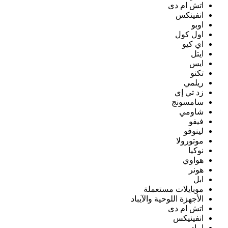
اتش ام دى
انفينكس
اوبو
اول كول
اي كيو
ايتل
ايس
تكنو
ريلمي
زد تي إي
سامسونج
شاومي
فيفو
لينوفو
موتورولا
نوكيا
هواوي
هونر
ابل
موبايلات مستعملة
الأجهزة اللوحية والآيباد
اتش ام دى
انفينيكس
ايباد