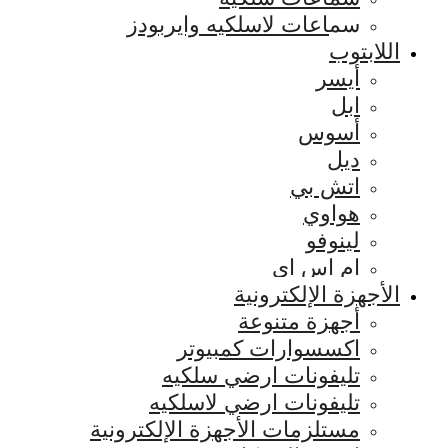
سماعات لاسلكيه وايربودز
اللابتوب
أيسر
ابل
أسوس
ديل
اتش بي
هواوي
لينوفو
ام اس اي
الأجهزة الإلكترونية
أجهزة متنوعة
اكسسوارات كمبيوتر
تليفونات ارضي سلكيه
تليفونات ارضي لاسلكيه
مستلزمات الأجهزة الإلكترونية