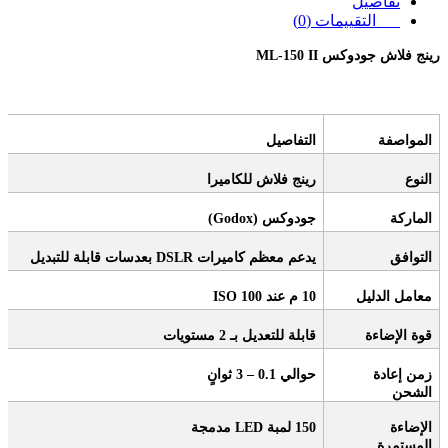
تفاصيل
التقييمات (0)
رينج فلاش جودوكس
ML-150 II
المواصفة
التفاصيل
النوع
رينج فلاش للكاميرا
الماركة
جودوكس
(Godox)
التوافق
يدعم معظم كاميرات
DSLR
بعدسات قابلة للتبديل
معامل الدليل
10
م عند
ISO 100
قوة الإضاءة
قابلة للتعديل بـ 2 مستويات
زمن إعادة
حوالي 0.1 – 3 ثوانٍ
الشحن
الإضاءة
150
لمبة
LED
مدمجة
المستمرة