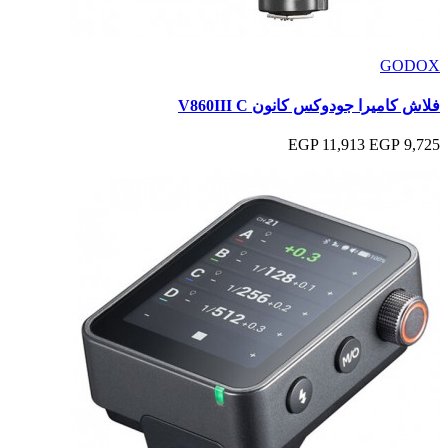
GODOX
فلاش كاميرا جودوكس كانون V860III C
11,913 EGP
9,725 EGP