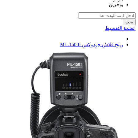
يوجرين
بحث
انظمة التقسيط
رينج فلاش جودوكس ML-150 II