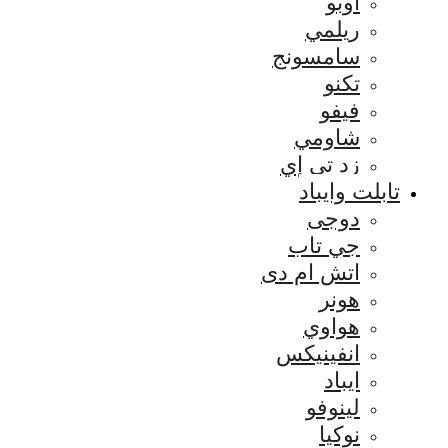
اوبو
ريلمي
سامسونج
تكنو
فيفو
شاومي
زد تي إي
تابلت وايباد
دوجى
جي تاب
اتش ام دى
هونر
هواوي
انفينيكس
ايباد
لينوفو
نوكيا