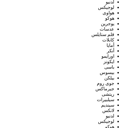
لدنيو
لوجيكس
هواوى
هوكو
يوجرين
عدسات
قلم ستايلس
كابلات
أمايا
أنكر
اورايمو
ايكونز
باسى
بيسوس
بيلكن
جوى روم
جيرماكس
ريتشى
سيلبيرات
سينديم
لانكس
لدنيو
لوجيكس
هوكو