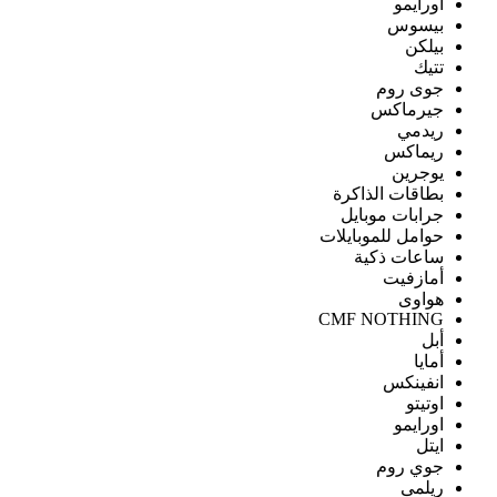
اورايمو
بيسوس
بيلكن
تتيك
جوى روم
جيرماكس
ريدمي
ريماكس
يوجرين
بطاقات الذاكرة
جرابات موبايل
حوامل للموبايلات
ساعات ذكية
أمازفيت
هواوى
CMF NOTHING
أبل
أمايا
انفينكس
اوتيتو
اورايمو
ايتل
جوي روم
ريلمى