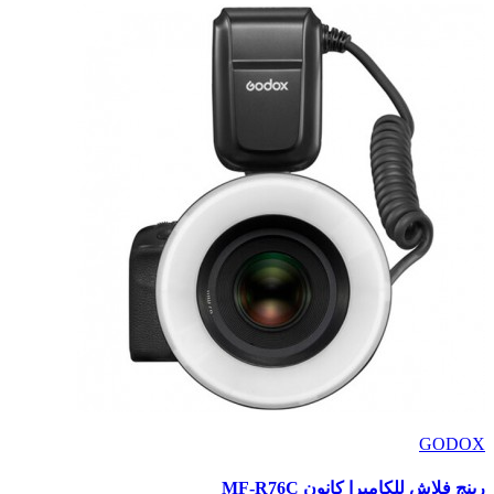
GODOX
رينج فلاش للكاميرا كانون MF-R76C