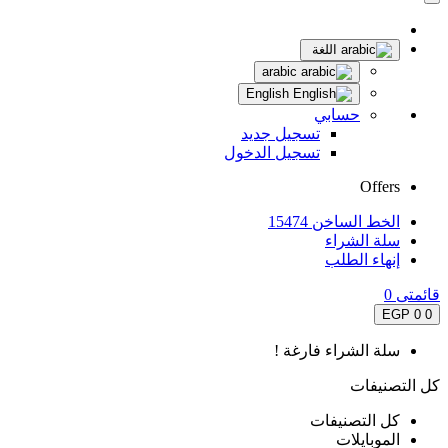
اللغة
arabic
English
حسابي
تسجيل جديد
تسجيل الدخول
Offers
الخط الساخن 15474
سلة الشراء
إنهاء الطلب
قائمتى
0
0 EGP
0
سلة الشراء فارغة !
كل التصنيفات
كل التصنيفات
الموبايلات