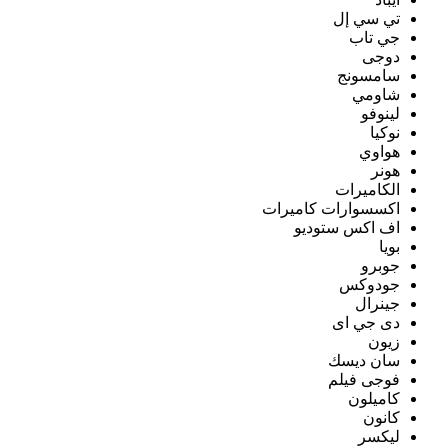
تي سي إل
جي تاب
دوجى
سامسونج
شاومي
لينوفو
نوكيا
هواوي
هونر
الكاميرات
اكسسوارات كاميرات
اف اكس ستوديو
بويا
جوبرو
جودوكس
جينرال
دى جي اى
زيون
سان ديسك
فوجى فيلم
كاميلون
كانون
ليكسر