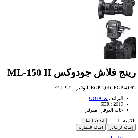
رينج فلاش جودوكس ML-150 II
4,095 EGP
5,016 EGP
التوفير :
921 EGP
البراند :
GODOX
SER :
2019
حالة التوفر :
متوفر
الكمية:
اضافة للسلة
إضافة لرغباتي
اضافة للمقارنة