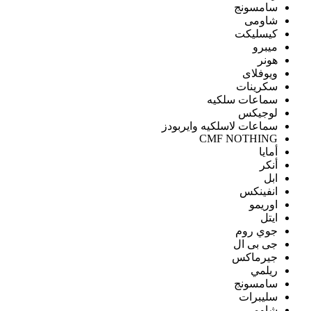
سامسونج
شاومى
كيسليكت
ميبرو
هونر
ويوفلاى
سكرينات
سماعات سلكيه
لوجيكس
سماعات لاسلكيه وايربودز
CMF NOTHING
أمايا
أنكر
ابل
انفينكس
اوريمو
ايتل
جوي روم
جى بى ال
جيرماكس
ريلمي
سامسونج
سليبرات
شاومى