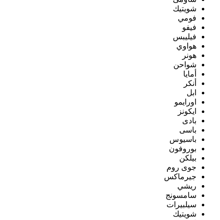
شويتيك
فومي
فيفو
فيليبس
هواوي
هونر
شواحن
أمايا
أنكر
ابل
اورايمو
ايكونز
بادى
باسى
باسيوس
بوروفون
بيلكن
جوى روم
جيرماكس
ريشي
سامسونج
سيلبيرات
شويتيك