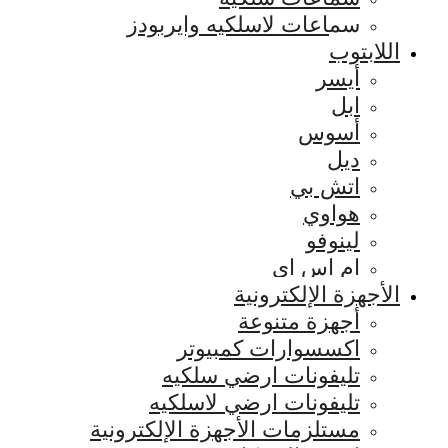
سماعات لاسلكيه وايربودز
اللابتوب
أيسر
ابل
أسوس
ديل
اتش بي
هواوي
لينوفو
ام اس اي
الأجهزة الإلكترونية
أجهزة متنوعة
اكسسوارات كمبيوتر
تليفونات ارضي سلكيه
تليفونات ارضي لاسلكيه
مستلزمات الأجهزة الإلكترونية