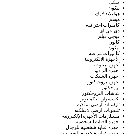
ميكي
نيكون
هوليلاند لارك
هوهم
كاميرات احترافيه
دى جي اى
فوجي فيلم
كانون
نيكون
كاميرات مراقبه
الأجهزة الإلكترونية
أجهزة متنوعة
اجهزه الراديو
اجهزه الشبكات
اجهزه بروجيكتور
بروجكتور
شاشات البروجكتور
اكسسوارات كمبيوتر
تليفونات ارضي سلكيه
تليفونات ارضي لاسلكيه
مستلزمات الأجهزة الإلكترونية
اجهزة العناية الشخصية
اجهزه عنايه شخصيه للرجال
اجهزه عنايه شخصيه للسيدات