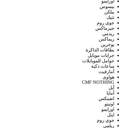
اورايمو
بيسوس
بيلكن
تتيك
جوى روم
جيرماكس
ريدمي
ريماكس
يوجرين
بطاقات الذاكرة
جرابات موبايل
حوامل للموبايلات
ساعات ذكية
أمازفيت
هواوى
CMF NOTHING
أبل
أمايا
انفينكس
اوتيتو
اورايمو
ايتل
جوي روم
ريلمى