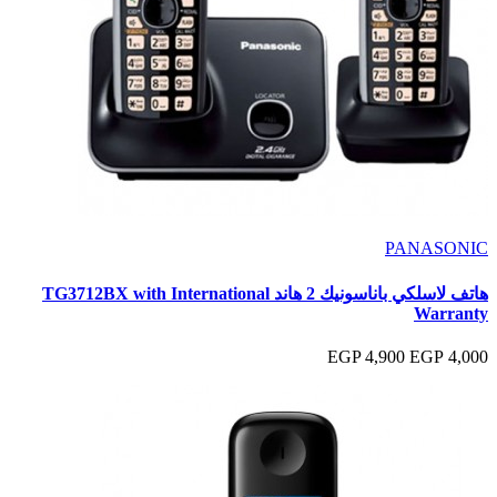
PANASONIC
هاتف لاسلكي باناسونيك 2 هاند TG3712BX with International
Warranty
4,900 EGP
4,000 EGP