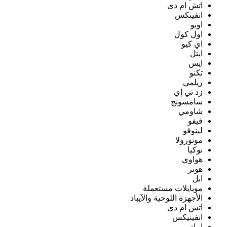
اتش ام دى
انفينكس
اوبو
اول كول
اي كيو
ايتل
ايس
تكنو
ريلمي
زد تي إي
سامسونج
شاومي
فيفو
لينوفو
موتورولا
نوكيا
هواوي
هونر
ابل
موبايلات مستعملة
الأجهزة اللوحية والآيباد
اتش ام دى
انفينيكس
ايباد