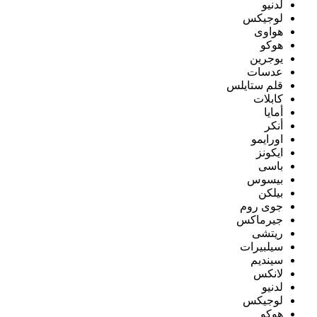
لدنيو
لوجيكس
هواوى
هوكو
يوجرين
عدسات
قلم ستايلس
كابلات
أمايا
أنكر
اورايمو
ايكونز
باسى
بيسوس
بيلكن
جوى روم
جيرماكس
ريتشى
سيلبيرات
سينديم
لانكس
لدنيو
لوجيكس
هوكو