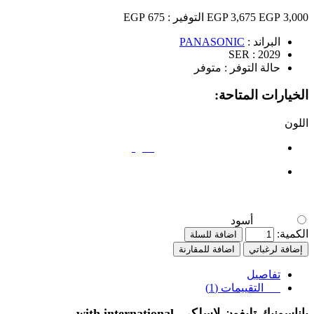
3,000 EGP
3,675 EGP
التوفير :
675 EGP
البراند :
PANASONIC
SER :
2029
حالة التوفر :
متوفر
الخيارات المتاحة:
اللون
أسود
أسود
الكمية:
اضافة للسلة
إضافة لرغباتي
اضافة للمقارنة
تفاصيل
التقييمات (1)
باناسونيك تليفون لاسلكي
with international