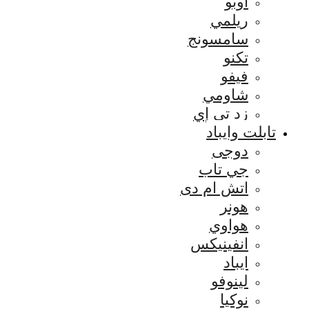
اوبو
ريلمي
سامسونج
تكنو
فيفو
شاومي
زد تي إي
تابلت وايباد
دوجى
جي تاب
اتش ام دى
هونر
هواوي
انفينيكس
ايباد
لينوفو
نوكيا