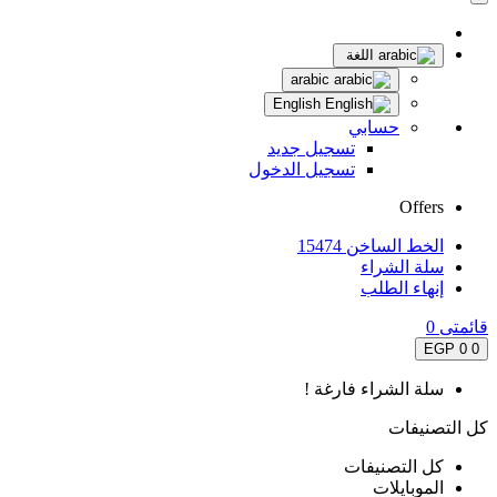
اللغة
arabic
English
حسابي
تسجيل جديد
تسجيل الدخول
Offers
الخط الساخن 15474
سلة الشراء
إنهاء الطلب
قائمتى
0
0 EGP
0
سلة الشراء فارغة !
كل التصنيفات
كل التصنيفات
الموبايلات