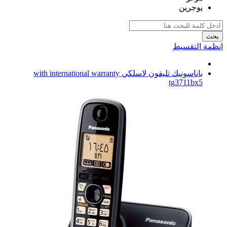
يوجرين
بحث
انظمة التقسيط
باناسونيك تليفون لاسلكي with international warranty
tg3711bx5