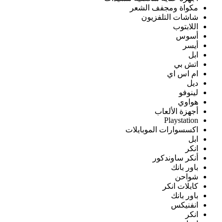
مكواة ومجفف الشعر
شاشات التلفزيون
اللابتوب
أسوس
أيسر
ابل
اتش بي
ام اس اي
ديل
لينوفو
هواوي
أجهزة الألعاب
Playstation
اكسسوارات الموبايلات
ابل
انكر
أنكر ساوندكور
باور بانك
شواحن
كابلات انكر
باور بانك
انفنيكس
انكر