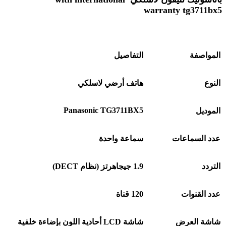
warranty
tg3711bx5
المواصفة
التفاصيل
النوع
هاتف أرضي لاسلكي
Panasonic TG3711BX5
الموديل
عدد السماعات
سماعة واحدة
التردد
1.9
جيجاهرتز
(
نظام
DECT)
عدد القنوات
120
قناة
شاشة العرض
شاشة
LCD
أحادية اللون بإضاءة خلفية