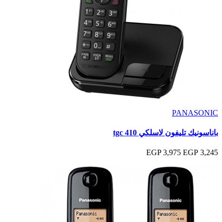
PANASONIC
باناسونيك تليفون لاسلكي tgc 410
3,975 EGP
3,245 EGP