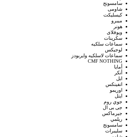
سامسونج
شاومى
كيسليكت
ميبرو
هونر
ويوفلاى
سكرينات
سماعات سلكيه
لوجيكس
سماعات لاسلكيه وايربودز
CMF NOTHING
أمايا
أنكر
ابل
انفينكس
اوريمو
ايتل
جوي روم
جى بى ال
جيرماكس
ريلمي
سامسونج
سليبرات
شاومى