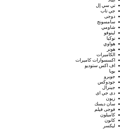
تي سي إل
جي تاب
دوجى
سامسونج
شاومي
لينوفو
نوكيا
هواوي
هونر
الكاميرات
اكسسوارات كاميرات
اف اكس ستوديو
بويا
جوبرو
جودوكس
جينرال
دى جي اى
زيون
سان ديسك
فوجى فيلم
كاميلون
كانون
ليكسر