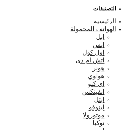
التصنيفات
الرئيسية
الهواتف المحمولة
ابل
ايس
اول كول
اتش ام دى
هونر
هواوي
اي كيو
انفينكس
ايتل
لينوفو
موتورولا
نوكيا