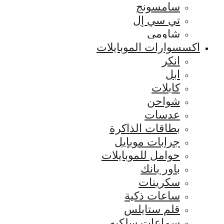
سامسونج
تي سي إل
شاومي
اكسسوارات الموبايلات
انكر
ابل
كابلات
شواحن
عدسات
بطاقات الذاكرة
جرابات موبايل
حوامل للموبايلات
باور بانك
سكرينات
ساعات ذكية
قلم ستايلس
سماعات سلكيه