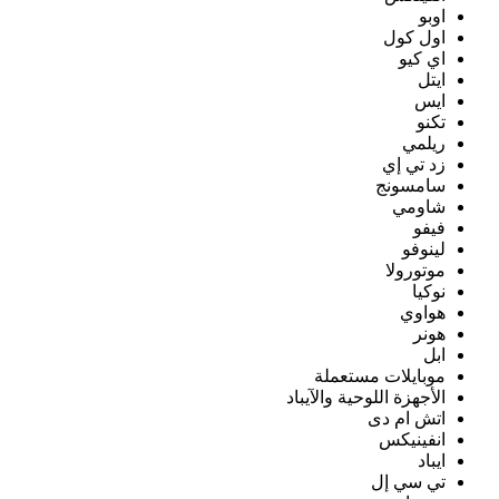
اوبو
اول كول
اي كيو
ايتل
ايس
تكنو
ريلمي
زد تي إي
سامسونج
شاومي
فيفو
لينوفو
موتورولا
نوكيا
هواوي
هونر
ابل
موبايلات مستعملة
الأجهزة اللوحية والآيباد
اتش ام دى
انفينيكس
ايباد
تي سي إل