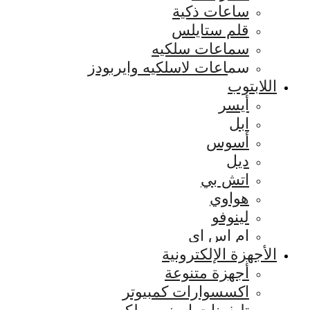
ساعات ذكية
قلم ستايلس
سماعات سلكيه
سماعات لاسلكيه وايربودز
اللابتوب
أيسر
ابل
أسوس
ديل
اتش بي
هواوي
لينوفو
ام اس اي
الأجهزة الإلكترونية
أجهزة متنوعة
اكسسوارات كمبيوتر