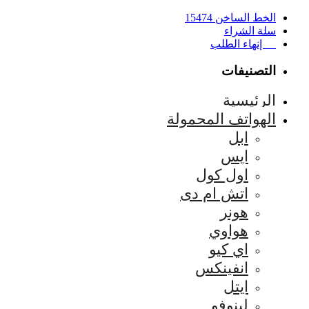
الخط الساخن 15474
سلة الشراء
إنهاء الطلب
التصنيفات
الرئيسية
الهواتف المحمولة
ابل
ايس
اول كول
اتش ام دى
هونر
هواوي
اي كيو
انفينكس
ايتل
لينوفو