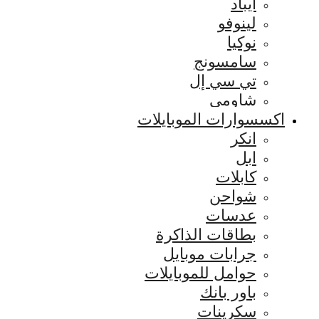
ايباد
لينوفو
نوكيا
سامسونج
تي سي إل
شاومي
اكسسوارات الموبايلات
انكر
ابل
كابلات
شواحن
عدسات
بطاقات الذاكرة
جرابات موبايل
حوامل للموبايلات
باور بانك
سكرينات