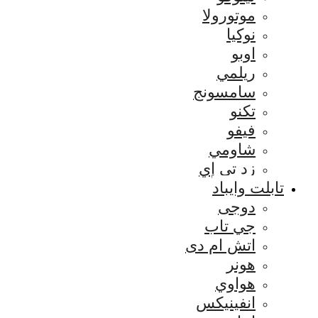
موتورولا
نوكيا
اوبو
ريلمي
سامسونج
تكنو
فيفو
شاومي
زد تي إي
تابلت وايباد
دوجى
جي تاب
اتش ام دى
هونر
هواوي
انفينيكس