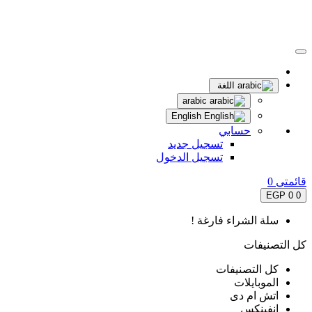
اللغة
arabic
English
حسابي
تسجيل جديد
تسجيل الدخول
قائمتى
0
0 EGP
0
سلة الشراء فارغة !
كل التصنيفات
كل التصنيفات
الموبايلات
اتش ام دى
انفينكس