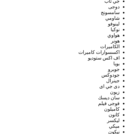
جي تاب
دوجى
سامسونج
شاومي
لينوفو
نوكيا
هواوي
هونر
الكاميرات
اكسسوارات كاميرات
اف اكس ستوديو
بويا
جوبرو
جودوكس
جينرال
دى جي اى
زيون
سان ديسك
فوجى فيلم
كاميلون
كانون
ليكسر
ميكي
نيكون