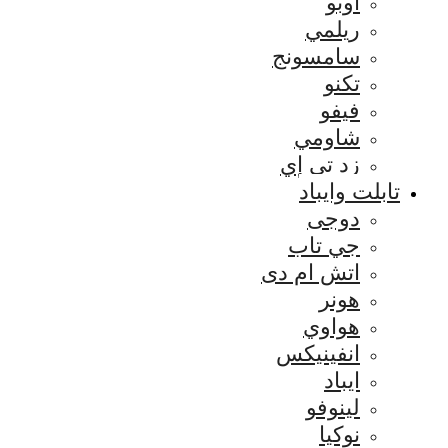
اوبو
ريلمي
سامسونج
تكنو
فيفو
شاومي
زد تي إي
تابلت وايباد
دوجى
جي تاب
اتش ام دى
هونر
هواوي
انفينيكس
ايباد
لينوفو
نوكيا