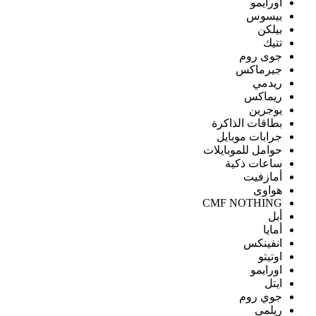
اورايمو
بيسوس
بيلكن
تتيك
جوى روم
جيرماكس
ريدمي
ريماكس
يوجرين
بطاقات الذاكرة
جرابات موبايل
حوامل للموبايلات
ساعات ذكية
أمازفيت
هواوى
CMF NOTHING
أبل
أمايا
انفينكس
اوتيتو
اورايمو
ايتل
جوي روم
ريلمى