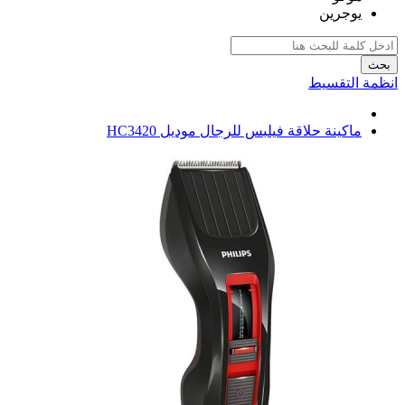
يوجرين
بحث
انظمة التقسيط
ماكينة حلاقة فيلبس للرجال موديل HC3420