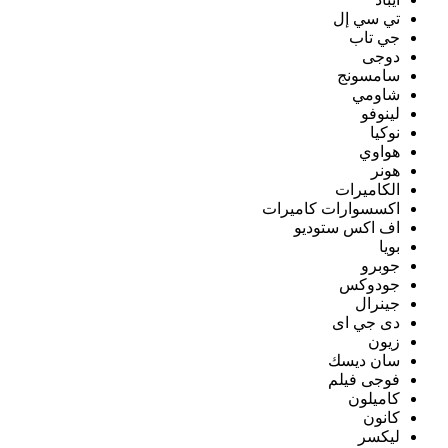
تي سي إل
جي تاب
دوجى
سامسونج
شاومي
لينوفو
نوكيا
هواوي
هونر
الكاميرات
اكسسوارات كاميرات
اف اكس ستوديو
بويا
جوبرو
جودوكس
جينرال
دى جي اى
زيون
سان ديسك
فوجى فيلم
كاميلون
كانون
ليكسر