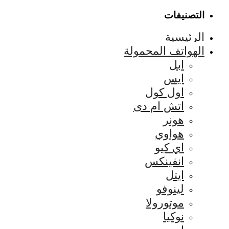
التصنيفات
الرئيسية
الهواتف المحمولة
ابل
ايس
اول كول
اتش ام دى
هونر
هواوي
اي كيو
انفينكس
ايتل
لينوفو
موتورولا
نوكيا