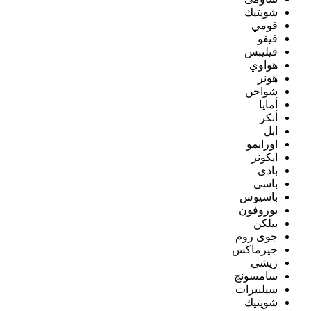
شويتيك
فومي
فيفو
فيليبس
هواوي
هونر
شواحن
أمايا
أنكر
ابل
اورايمو
ايكونز
بادى
باسى
باسيوس
بوروفون
بيلكن
جوى روم
جيرماكس
ريشي
سامسونج
سيلبيرات
شويتيك