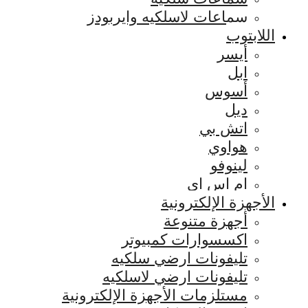
سماعات لاسلكيه وايربودز
اللابتوب
أيسر
ابل
أسوس
ديل
اتش بي
هواوي
لينوفو
ام اس اي
الأجهزة الإلكترونية
أجهزة متنوعة
اكسسوارات كمبيوتر
تليفونات ارضي سلكيه
تليفونات ارضي لاسلكيه
مستلزمات الأجهزة الإلكترونية