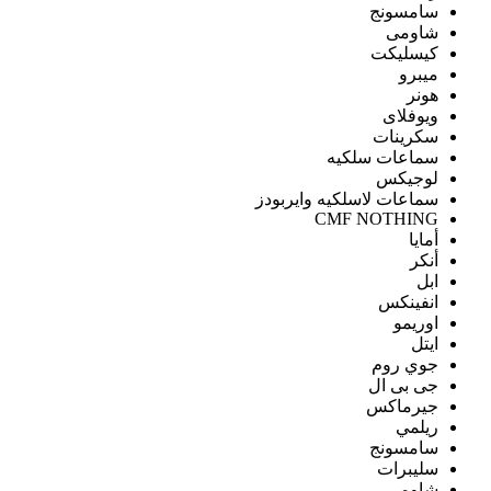
سامسونج
شاومى
كيسليكت
ميبرو
هونر
ويوفلاى
سكرينات
سماعات سلكيه
لوجيكس
سماعات لاسلكيه وايربودز
CMF NOTHING
أمايا
أنكر
ابل
انفينكس
اوريمو
ايتل
جوي روم
جى بى ال
جيرماكس
ريلمي
سامسونج
سليبرات
شاومى