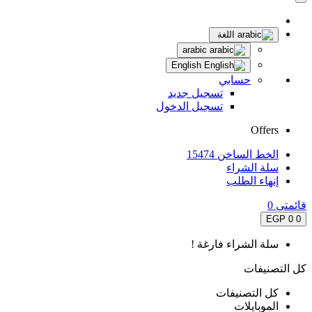
اللغة
arabic
English
حسابي
تسجيل جديد
تسجيل الدخول
Offers
الخط الساخن 15474
سلة الشراء
إنهاء الطلب
قائمتى
0
0 EGP
0
سلة الشراء فارغة !
كل التصنيفات
كل التصنيفات
الموبايلات