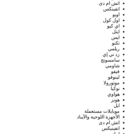
اتش ام دى
انفينكس
اوبو
اول كول
اي كيو
ايتل
ايس
تكنو
ريلمي
زد تي إي
سامسونج
شاومي
فيفو
لينوفو
موتورولا
نوكيا
هواوي
هونر
ابل
موبايلات مستعملة
الأجهزة اللوحية والآيباد
اتش ام دى
انفينيكس
ايباد