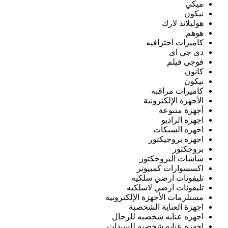
ميكي
نيكون
هوليلاند لارك
هوهم
كاميرات احترافيه
دى جي اى
فوجي فيلم
كانون
نيكون
كاميرات مراقبه
الأجهزة الإلكترونية
أجهزة متنوعة
اجهزه الراديو
اجهزه الشبكات
اجهزه بروجيكتور
بروجكتور
شاشات البروجكتور
اكسسوارات كمبيوتر
تليفونات ارضي سلكيه
تليفونات ارضي لاسلكيه
مستلزمات الأجهزة الإلكترونية
اجهزة العناية الشخصية
اجهزه عنايه شخصيه للرجال
اجهزه عنايه شخصيه للسيدات