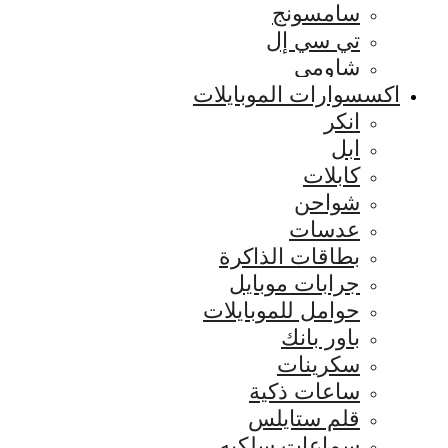
سامسونج
تي سي إل
شاومي
اكسسوارات الموبايلات
انكر
ابل
كابلات
شواحن
عدسات
بطاقات الذاكرة
جرابات موبايل
حوامل للموبايلات
باور بانك
سكرينات
ساعات ذكية
قلم ستايلس
سماعات سلكيه