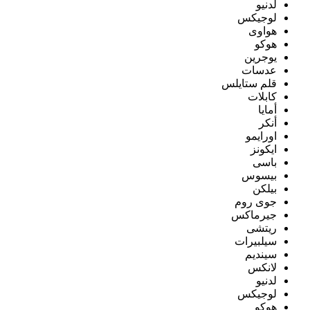
لدنيو
لوجيكس
هواوى
هوكو
يوجرين
عدسات
قلم ستايلس
كابلات
أمايا
أنكر
اورايمو
ايكونز
باسى
بيسوس
بيلكن
جوى روم
جيرماكس
ريتشى
سيلبيرات
سينديم
لانكس
لدنيو
لوجيكس
هوكو