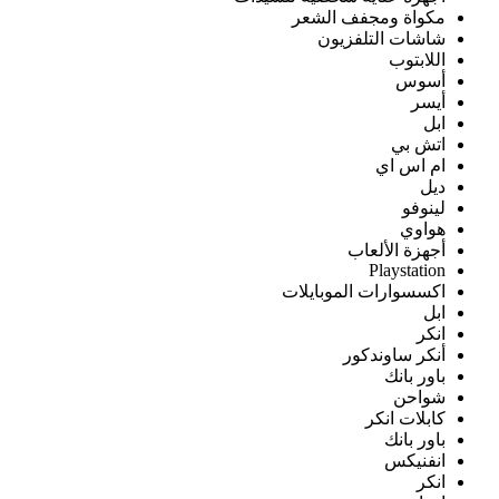
مكواة ومجفف الشعر
شاشات التلفزيون
اللابتوب
أسوس
أيسر
ابل
اتش بي
ام اس اي
ديل
لينوفو
هواوي
أجهزة الألعاب
Playstation
اكسسوارات الموبايلات
ابل
انكر
أنكر ساوندكور
باور بانك
شواحن
كابلات انكر
باور بانك
انفنيكس
انكر