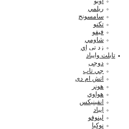
اوبو
ريلمي
سامسونج
تكنو
فيفو
شاومي
زد تي إي
تابلت وايباد
دوجى
جي تاب
اتش ام دى
هونر
هواوي
انفينيكس
ايباد
لينوفو
نوكيا