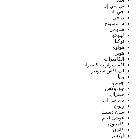
تي سي إل
جي تاب
دوجى
سامسونج
شاومي
لينوفو
نوكيا
هواوي
هونر
الكاميرات
اكسسوارات كاميرات
اف اكس ستوديو
بويا
جوبرو
جودوكس
جينرال
دى جي اى
زيون
سان ديسك
فوجى فيلم
كاميلون
كانون
ليكسر