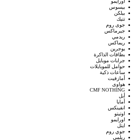
اورايمو
بيسوس
بيلكن
تتيك
جوى روم
جيرماكس
ريدمي
ريماكس
يوجرين
بطاقات الذاكرة
جرابات موبايل
حوامل للموبايلات
ساعات ذكية
أمازفيت
هواوى
CMF NOTHING
أبل
أمايا
انفينكس
اوتيتو
اورايمو
ايتل
جوي روم
ريلمى