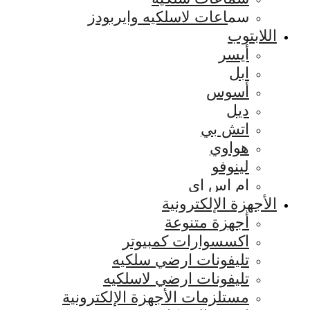
سماعات لاسلكيه وايربودز
اللابتوب
أيسر
ابل
أسوس
ديل
اتش بي
هواوي
لينوفو
ام اس اي
الأجهزة الإلكترونية
أجهزة متنوعة
اكسسوارات كمبيوتر
تليفونات ارضي سلكيه
تليفونات ارضي لاسلكيه
مستلزمات الأجهزة الإلكترونية