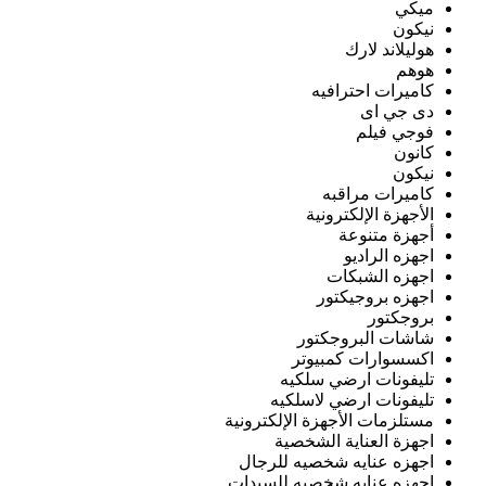
ميكي
نيكون
هوليلاند لارك
هوهم
كاميرات احترافيه
دى جي اى
فوجي فيلم
كانون
نيكون
كاميرات مراقبه
الأجهزة الإلكترونية
أجهزة متنوعة
اجهزه الراديو
اجهزه الشبكات
اجهزه بروجيكتور
بروجكتور
شاشات البروجكتور
اكسسوارات كمبيوتر
تليفونات ارضي سلكيه
تليفونات ارضي لاسلكيه
مستلزمات الأجهزة الإلكترونية
اجهزة العناية الشخصية
اجهزه عنايه شخصيه للرجال
اجهزه عنايه شخصيه للسيدات