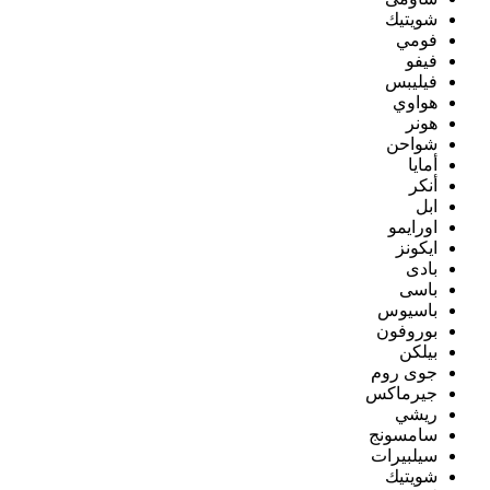
شويتيك
فومي
فيفو
فيليبس
هواوي
هونر
شواحن
أمايا
أنكر
ابل
اورايمو
ايكونز
بادى
باسى
باسيوس
بوروفون
بيلكن
جوى روم
جيرماكس
ريشي
سامسونج
سيلبيرات
شويتيك