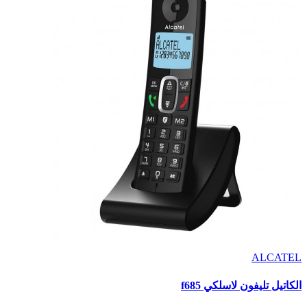
ALCATEL
الكاتيل تليفون لاسلكي f685