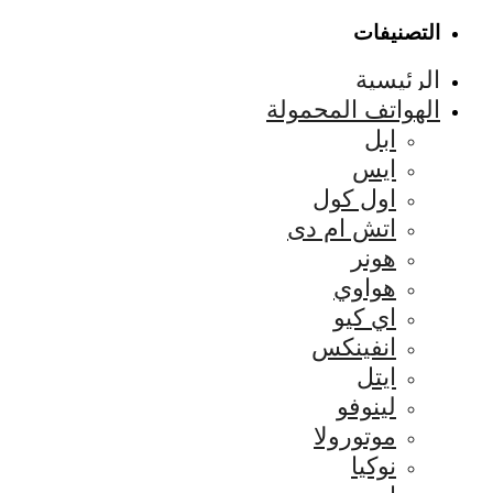
التصنيفات
الرئيسية
الهواتف المحمولة
ابل
ايس
اول كول
اتش ام دى
هونر
هواوي
اي كيو
انفينكس
ايتل
لينوفو
موتورولا
نوكيا