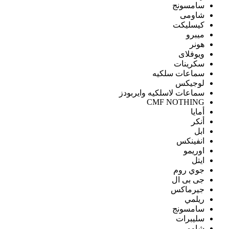
سامسونج
شاومى
كيسليكت
ميبرو
هونر
ويوفلاى
سكرينات
سماعات سلكيه
لوجيكس
سماعات لاسلكيه وايربودز
CMF NOTHING
أمايا
أنكر
ابل
انفينكس
اوريمو
ايتل
جوي روم
جى بى ال
جيرماكس
ريلمي
سامسونج
سليبرات
شاومى