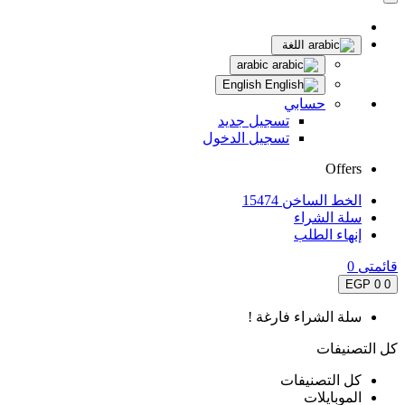
اللغة
arabic
English
حسابي
تسجيل جديد
تسجيل الدخول
Offers
الخط الساخن 15474
سلة الشراء
إنهاء الطلب
قائمتى
0
0 EGP
0
سلة الشراء فارغة !
كل التصنيفات
كل التصنيفات
الموبايلات