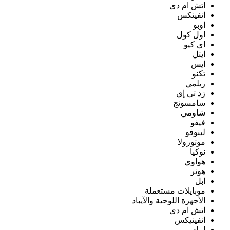
اتش ام دى
انفينكس
اوبو
اول كول
اي كيو
ايتل
ايس
تكنو
ريلمي
زد تي إي
سامسونج
شاومي
فيفو
لينوفو
موتورولا
نوكيا
هواوي
هونر
ابل
موبايلات مستعملة
الأجهزة اللوحية والآيباد
اتش ام دى
انفينيكس
ايباد