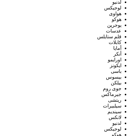
لدنيو
لوجيكس
هواوى
هوكو
يوجرين
عدسات
قلم ستايلس
كابلات
أمايا
أنكر
اورايمو
ايكونز
باسى
بيسوس
بيلكن
جوى روم
جيرماكس
ريتشى
سيلبيرات
سينديم
لانكس
لدنيو
لوجيكس
هوكو