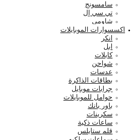
سامسونج
تي سي إل
شاومي
اكسسوارات الموبايلات
انكر
ابل
كابلات
شواحن
عدسات
بطاقات الذاكرة
جرابات موبايل
حوامل للموبايلات
باور بانك
سكرينات
ساعات ذكية
قلم ستايلس
سماعات سلكيه