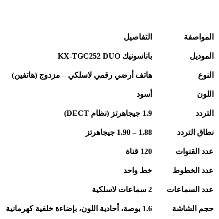
المواصفة
التفاصيل
الموديل
باناسونيك
KX-TGC252 DUO
النوع
هاتف أرضي رقمي لاسلكي – مزدوج (هاتفين)
اللون
أسود
التردد
1.9
جيجاهرتز
(
نظام
DECT)
نطاق التردد
1.88 – 1.90
جيجاهرتز
عدد القنوات
120
قناة
عدد الخطوط
خط واحد
عدد السماعات
2
سماعات لاسلكية
حجم الشاشة
1.6
بوصة، أحادية اللون، بإضاءة خلفية كهرمانية