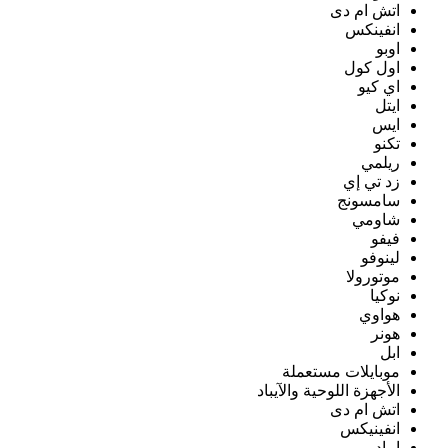
اتش ام دى
انفينكس
اوبو
اول كول
اي كيو
ايتل
ايس
تكنو
ريلمي
زد تي إي
سامسونج
شاومي
فيفو
لينوفو
موتورولا
نوكيا
هواوي
هونر
ابل
موبايلات مستعملة
الأجهزة اللوحية والآيباد
اتش ام دى
انفينيكس
ايباد