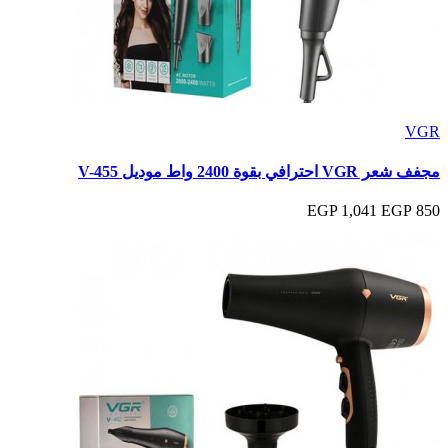
VGR
مجفف شعر VGR احترافي بقوة 2400 واط موديل V-455
1,041 EGP
850 EGP