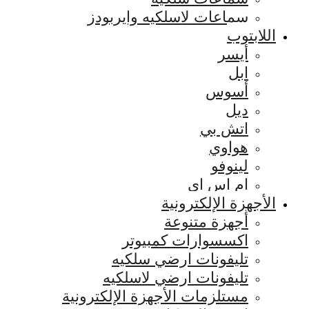
سماعات لاسلكيه وايربودز
اللابتوب
أيسر
ابل
أسوس
ديل
اتش بي
هواوي
لينوفو
ام اس اي
الأجهزة الإلكترونية
أجهزة متنوعة
اكسسوارات كمبيوتر
تليفونات ارضي سلكيه
تليفونات ارضي لاسلكيه
مستلزمات الأجهزة الإلكترونية