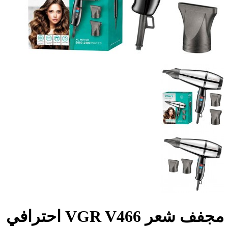
مجفف شعر VGR V466 احترافي