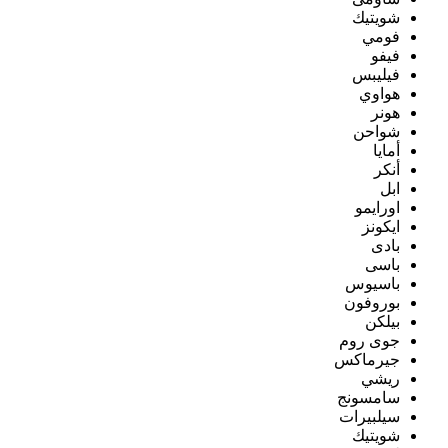
شويتيك
فومي
فيفو
فيليبس
هواوي
هونر
شواحن
أمايا
أنكر
ابل
اورايمو
ايكونز
بادى
باسى
باسيوس
بوروفون
بيلكن
جوى روم
جيرماكس
ريشي
سامسونج
سيلبيرات
شويتيك