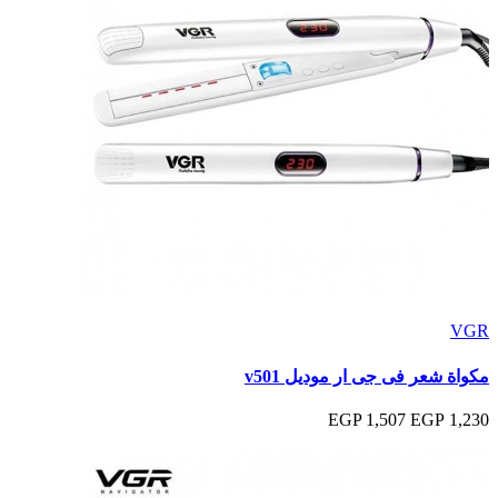
VGR
مكواة شعر فى جى ار موديل v501
1,507 EGP
1,230 EGP