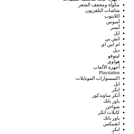
مكواة ومجفف الشعر
شاشات التلفزيون
اللابتوب
أسوس
أيسر
ابل
اتش بي
ام اس اي
ديل
لينوفو
هواوي
أجهزة الألعاب
Playstation
اكسسوارات الموبايلات
ابل
انكر
أنكر ساوندكور
باور بانك
شواحن
كابلات انكر
باور بانك
انفنيكس
انكر