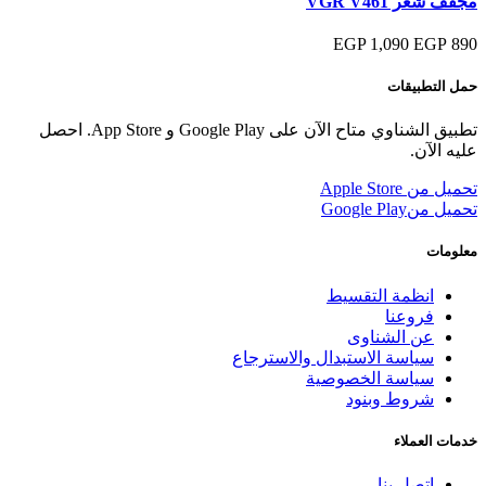
مجفف شعر VGR V461
1,090 EGP
890 EGP
حمل التطبيقات
تطبيق الشناوي متاح الآن على Google Play و App Store. احصل
عليه الآن.
تحميل من
Apple Store
تحميل من
Google Play
معلومات
انظمة التقسيط
فروعنا
عن الشناوى
سياسة الاستبدال والاسترجاع
سياسة الخصوصية
شروط وبنود
خدمات العملاء
اتصل بنا