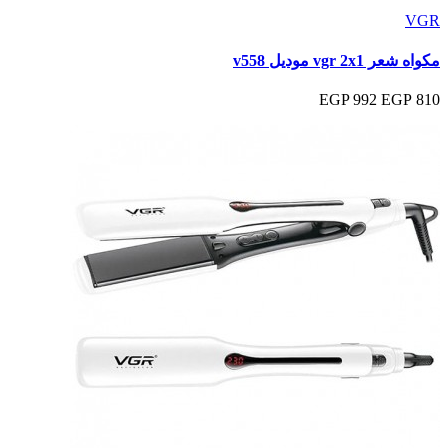
VGR
مكواه شعر vgr 2x1 موديل v558
992 EGP
810 EGP