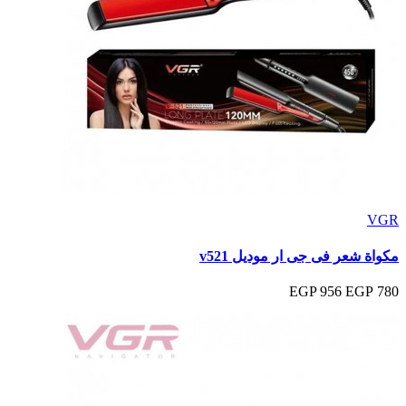
VGR
مكواة شعر فى جى ار موديل v521
956 EGP
780 EGP