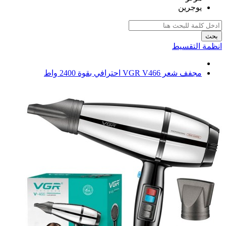
يوجرين
بحث
انظمة التقسيط
مجفف شعر VGR V466 احترافي بقوة 2400 واط