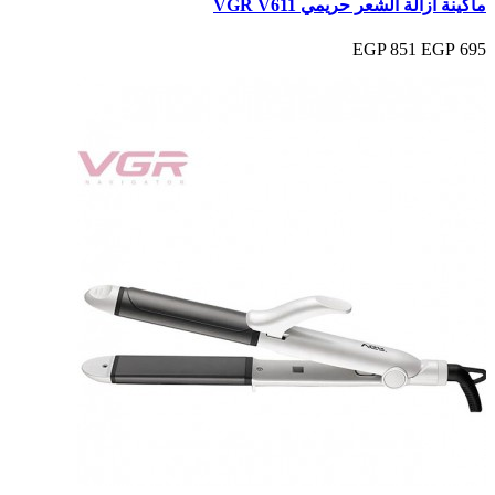
ماكينة ازالة الشعر حريمي VGR V611
851 EGP
695 EGP