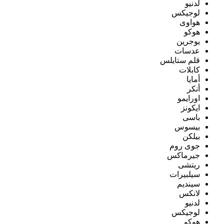
لدنيو
لوجيكس
هواوى
هوكو
يوجرين
عدسات
قلم ستايلس
كابلات
أمايا
أنكر
اورايمو
ايكونز
باسى
بيسوس
بيلكن
جوى روم
جيرماكس
ريتشى
سيلبيرات
سينديم
لانكس
لدنيو
لوجيكس
هوكو