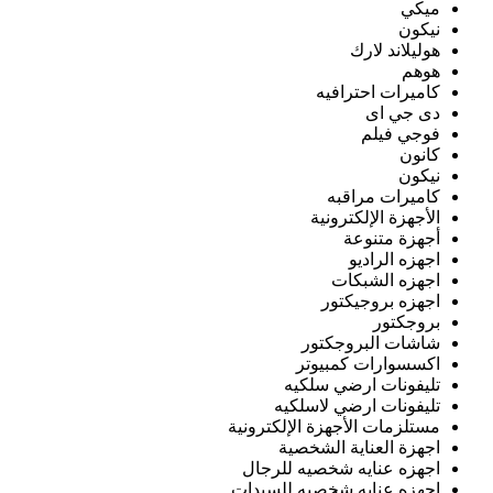
ميكي
نيكون
هوليلاند لارك
هوهم
كاميرات احترافيه
دى جي اى
فوجي فيلم
كانون
نيكون
كاميرات مراقبه
الأجهزة الإلكترونية
أجهزة متنوعة
اجهزه الراديو
اجهزه الشبكات
اجهزه بروجيكتور
بروجكتور
شاشات البروجكتور
اكسسوارات كمبيوتر
تليفونات ارضي سلكيه
تليفونات ارضي لاسلكيه
مستلزمات الأجهزة الإلكترونية
اجهزة العناية الشخصية
اجهزه عنايه شخصيه للرجال
اجهزه عنايه شخصيه للسيدات