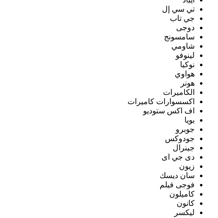
تي سي إل
جي تاب
دوجى
سامسونج
شاومي
لينوفو
نوكيا
هواوي
هونر
الكاميرات
اكسسوارات كاميرات
اف اكس ستوديو
بويا
جوبرو
جودوكس
جينرال
دى جي اى
زيون
سان ديسك
فوجى فيلم
كاميلون
كانون
ليكسر