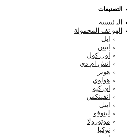
التصنيفات
الرئيسية
الهواتف المحمولة
ابل
ايس
اول كول
اتش ام دى
هونر
هواوي
اي كيو
انفينكس
ايتل
لينوفو
موتورولا
نوكيا