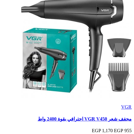
VGR
مجفف شعر VGR V450 احترافي بقوة 2400 واط
1,170 EGP
955 EGP