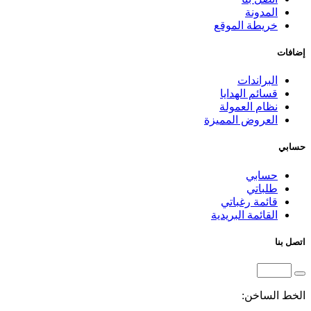
المدونة
خريطة الموقع
إضافات
البراندات
قسائم الهدايا
نظام العمولة
العروض المميزة
حسابي
حسابي
طلباتي
قائمة رغباتي
القائمة البريدية
اتصل بنا
الخط الساخن: