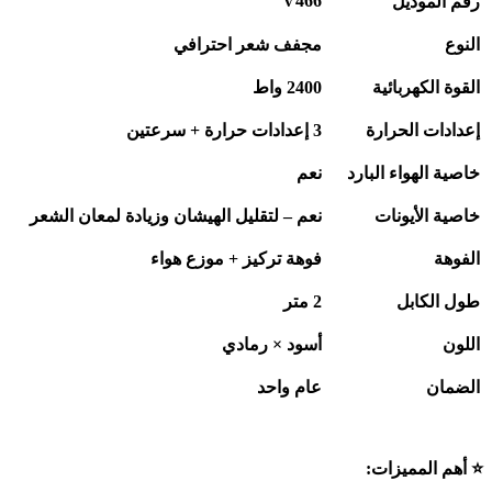
V466
رقم الموديل
النوع
مجفف شعر احترافي
القوة الكهربائية
2400
واط
إعدادات الحرارة
3
إعدادات حرارة + سرعتين
خاصية الهواء البارد
نعم
خاصية الأيونات
نعم – لتقليل الهيشان وزيادة لمعان الشعر
الفوهة
فوهة تركيز + موزع هواء
طول الكابل
2
متر
اللون
أسود × رمادي
الضمان
عام واحد
⭐
أهم المميزات
: