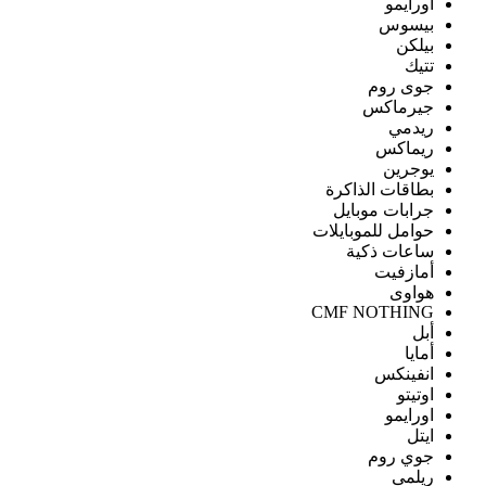
اورايمو
بيسوس
بيلكن
تتيك
جوى روم
جيرماكس
ريدمي
ريماكس
يوجرين
بطاقات الذاكرة
جرابات موبايل
حوامل للموبايلات
ساعات ذكية
أمازفيت
هواوى
CMF NOTHING
أبل
أمايا
انفينكس
اوتيتو
اورايمو
ايتل
جوي روم
ريلمى