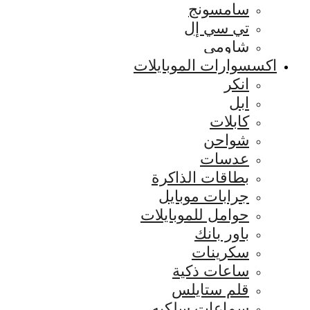
سامسونج
تي سي إل
شاومي
اكسسوارات الموبايلات
انكر
ابل
كابلات
شواحن
عدسات
بطاقات الذاكرة
جرابات موبايل
حوامل للموبايلات
باور بانك
سكرينات
ساعات ذكية
قلم ستايلس
سماعات سلكيه