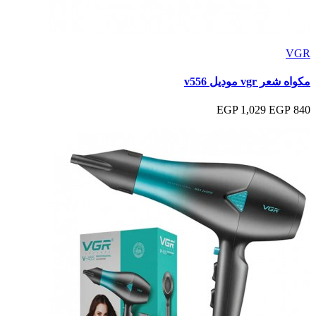
VGR
مكواه شعر vgr موديل v556
1,029 EGP
840 EGP