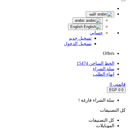
اللغة
arabic
English
حسابي
تسجيل جديد
تسجيل الدخول
Offers
الخط الساخن 15474
سلة الشراء
إنهاء الطلب
قائمتى
0
0 EGP
0
سلة الشراء فارغة !
كل التصنيفات
كل التصنيفات
الموبايلات