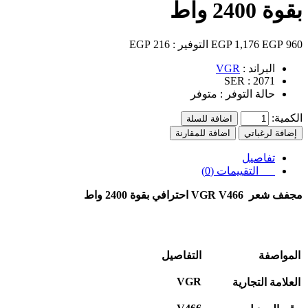
بقوة 2400 واط
960 EGP
1,176 EGP
التوفير :
216 EGP
البراند :
VGR
SER :
2071
حالة التوفر :
متوفر
الكمية:
اضافة للسلة
إضافة لرغباتي
اضافة للمقارنة
تفاصيل
التقييمات (0)
مجفف شعر
VGR V466
احترافي بقوة 2400 واط
المواصفة
التفاصيل
VGR
العلامة التجارية