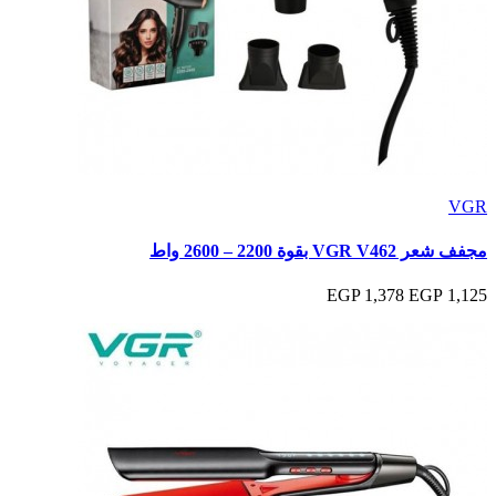
VGR
مجفف شعر VGR V462 بقوة 2200 – 2600 واط
1,378 EGP
1,125 EGP