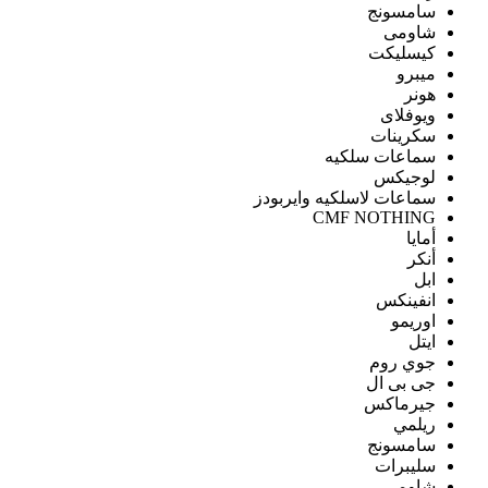
سامسونج
شاومى
كيسليكت
ميبرو
هونر
ويوفلاى
سكرينات
سماعات سلكيه
لوجيكس
سماعات لاسلكيه وايربودز
CMF NOTHING
أمايا
أنكر
ابل
انفينكس
اوريمو
ايتل
جوي روم
جى بى ال
جيرماكس
ريلمي
سامسونج
سليبرات
شاومى