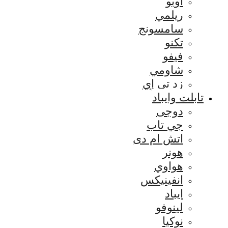
اوبو
ريلمي
سامسونج
تكنو
فيفو
شاومي
زد تي إي
تابلت وايباد
دوجى
جي تاب
اتش ام دى
هونر
هواوي
انفينيكس
ايباد
لينوفو
نوكيا