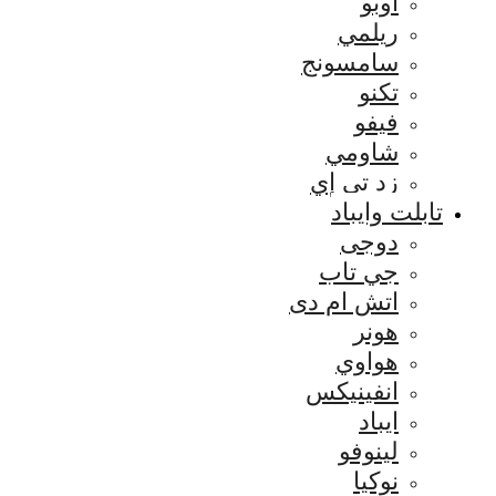
اوبو
ريلمي
سامسونج
تكنو
فيفو
شاومي
زد تي إي
تابلت وايباد
دوجى
جي تاب
اتش ام دى
هونر
هواوي
انفينيكس
ايباد
لينوفو
نوكيا