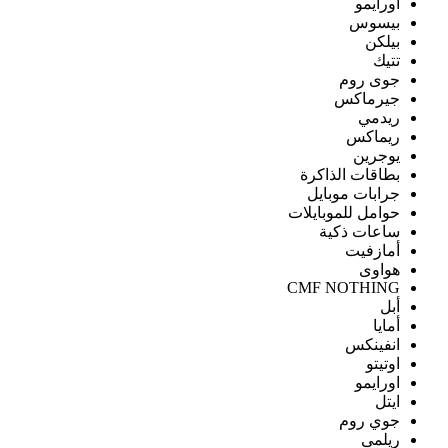
اورايمو
بيسوس
بيلكن
تتيك
جوى روم
جيرماكس
ريدمي
ريماكس
يوجرين
بطاقات الذاكرة
جرابات موبايل
حوامل للموبايلات
ساعات ذكية
أمازفيت
هواوى
CMF NOTHING
أبل
أمايا
انفينكس
اوتيتو
اورايمو
ايتل
جوي روم
ريلمى