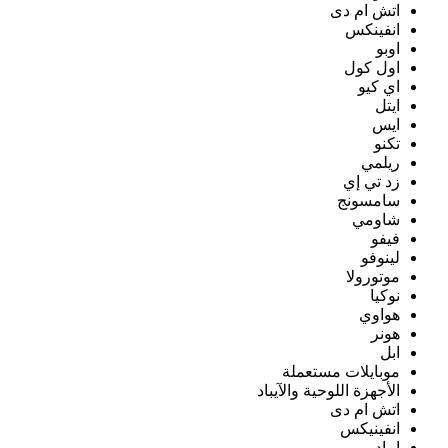
اتش ام دى
انفينكس
اوبو
اول كول
اي كيو
ايتل
ايس
تكنو
ريلمي
زد تي إي
سامسونج
شاومي
فيفو
لينوفو
موتورولا
نوكيا
هواوي
هونر
ابل
موبايلات مستعملة
الأجهزة اللوحية والآيباد
اتش ام دى
انفينيكس
ايباد