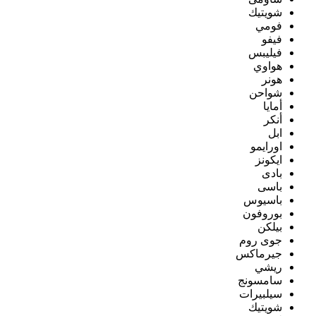
شويتيك
فومي
فيفو
فيليبس
هواوي
هونر
شواحن
أمايا
أنكر
ابل
اورايمو
ايكونز
بادى
باسى
باسيوس
بوروفون
بيلكن
جوى روم
جيرماكس
ريشي
سامسونج
سيلبيرات
شويتيك