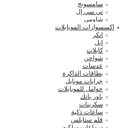
سامسونج
تي سي إل
شاومي
اكسسوارات الموبايلات
انكر
ابل
كابلات
شواحن
عدسات
بطاقات الذاكرة
جرابات موبايل
حوامل للموبايلات
باور بانك
سكرينات
ساعات ذكية
قلم ستايلس
سماعات سلكيه