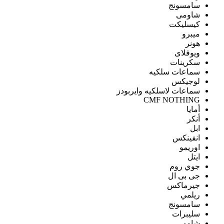
سامسونج
شاومى
كيسليكت
ميبرو
هونر
ويوفلاى
سكرينات
سماعات سلكيه
لوجيكس
سماعات لاسلكيه وايربودز
CMF NOTHING
أمايا
أنكر
ابل
انفينكس
اوريمو
ايتل
جوي روم
جى بى ال
جيرماكس
ريلمي
سامسونج
سليبرات
شاومى