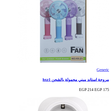
Generic
مروحة استاند ميني محمولة بالشحن hxz1
214 EGP
175 EGP