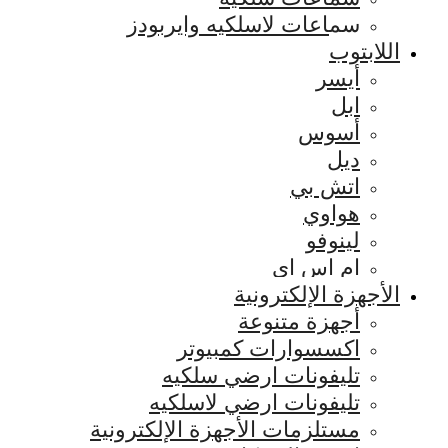
سماعات لاسلكيه وايربودز
اللابتوب
أيسر
ابل
أسوس
ديل
اتش بي
هواوي
لينوفو
ام اس اي
الأجهزة الإلكترونية
أجهزة متنوعة
اكسسوارات كمبيوتر
تليفونات ارضي سلكيه
تليفونات ارضي لاسلكيه
مستلزمات الأجهزة الإلكترونية