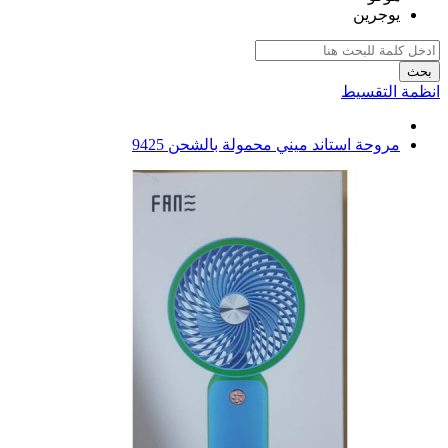
يوجرين
بحث
انظمة التقسيط
مروحة استاند ميني محمولة بالشحن 9425