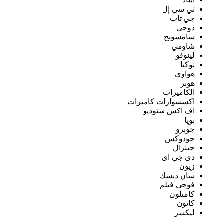
تي سي إل
جي تاب
دوجى
سامسونج
شاومي
لينوفو
نوكيا
هواوي
هونر
الكاميرات
اكسسوارات كاميرات
اف اكس ستوديو
بويا
جوبرو
جودوكس
جينرال
دى جي اى
زيون
سان ديسك
فوجى فيلم
كاميلون
كانون
ليكسر