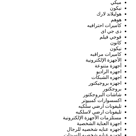
ميكي
نيكون
هوليلاند لارك
هوهم
كاميرات احترافيه
دى جي اى
فوجي فيلم
كانون
نيكون
كاميرات مراقبه
الأجهزة الإلكترونية
أجهزة متنوعة
اجهزه الراديو
اجهزه الشبكات
اجهزه بروجيكتور
بروجكتور
شاشات البروجكتور
اكسسوارات كمبيوتر
تليفونات ارضي سلكيه
تليفونات ارضي لاسلكيه
مستلزمات الأجهزة الإلكترونية
اجهزة العناية الشخصية
اجهزه عنايه شخصيه للرجال
اجهزه عنايه شخصيه للسيدات