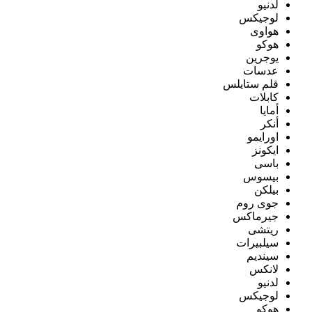
لدنيو
لوجيكس
هواوى
هوكو
يوجرين
عدسات
قلم ستايلس
كابلات
أمايا
أنكر
اورايمو
ايكونز
باسى
بيسوس
بيلكن
جوى روم
جيرماكس
ريتشى
سيلبيرات
سينديم
لانكس
لدنيو
لوجيكس
هوكو