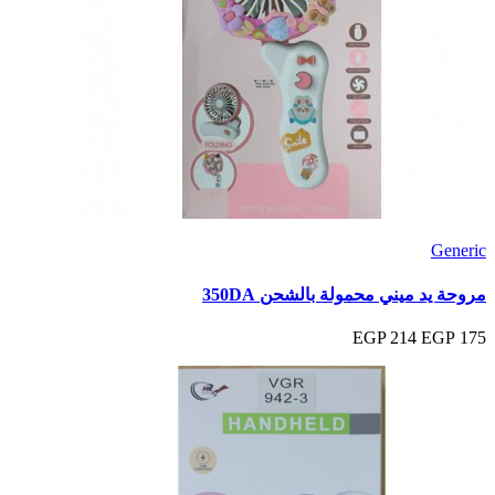
Generic
مروحة يد ميني محمولة بالشحن 350DA
214 EGP
175 EGP