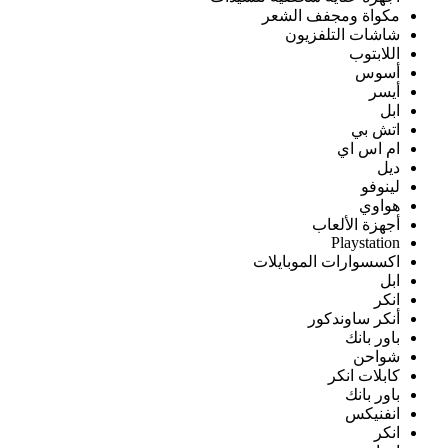
مكواة ومجفف الشعر
شاشات التلفزيون
اللابتوب
أسوس
أيسر
ابل
اتش بي
ام اس اي
ديل
لينوفو
هواوي
أجهزة الألعاب
Playstation
اكسسوارات الموبايلات
ابل
انكر
أنكر ساوندكور
باور بانك
شواحن
كابلات انكر
باور بانك
انفنيكس
انكر