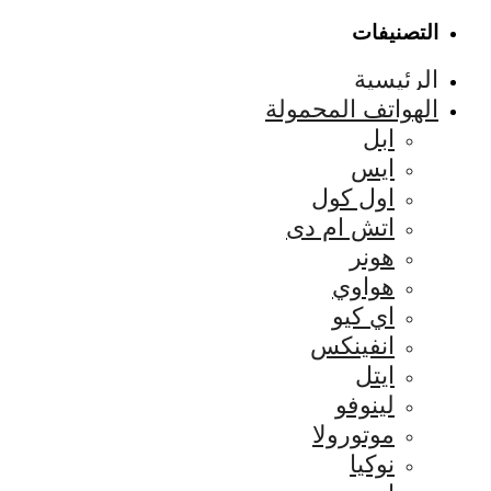
التصنيفات
الرئيسية
الهواتف المحمولة
ابل
ايس
اول كول
اتش ام دى
هونر
هواوي
اي كيو
انفينكس
ايتل
لينوفو
موتورولا
نوكيا