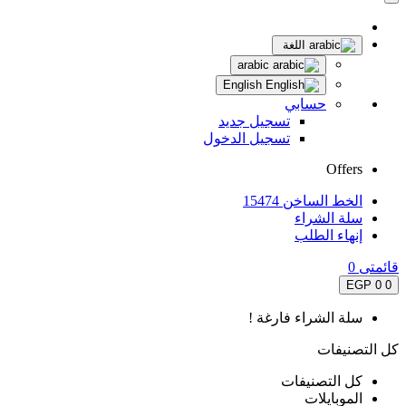
اللغة
arabic
English
حسابي
تسجيل جديد
تسجيل الدخول
Offers
الخط الساخن 15474
سلة الشراء
إنهاء الطلب
قائمتى
0
0 EGP
0
سلة الشراء فارغة !
كل التصنيفات
كل التصنيفات
الموبايلات