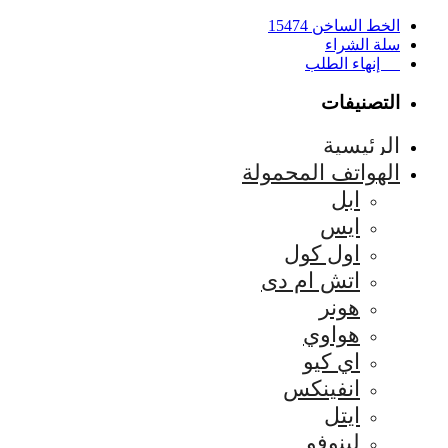
الخط الساخن 15474
سلة الشراء
إنهاء الطلب
التصنيفات
الرئيسية
الهواتف المحمولة
ابل
ايس
اول كول
اتش ام دى
هونر
هواوي
اي كيو
انفينكس
ايتل
لينوفو