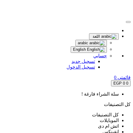
اللغة
arabic
English
حسابي
تسجيل جديد
تسجيل الدخول
قائمتى
0
0 EGP
0
سلة الشراء فارغة !
كل التصنيفات
كل التصنيفات
الموبايلات
اتش ام دى
انفينكس