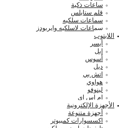
ساعات ذكية
قلم ستايلس
سماعات سلكيه
سماعات لاسلكيه وايربودز
اللابتوب
أيسر
ابل
أسوس
ديل
اتش بي
هواوي
لينوفو
ام اس اي
الأجهزة الإلكترونية
أجهزة متنوعة
اكسسوارات كمبيوتر