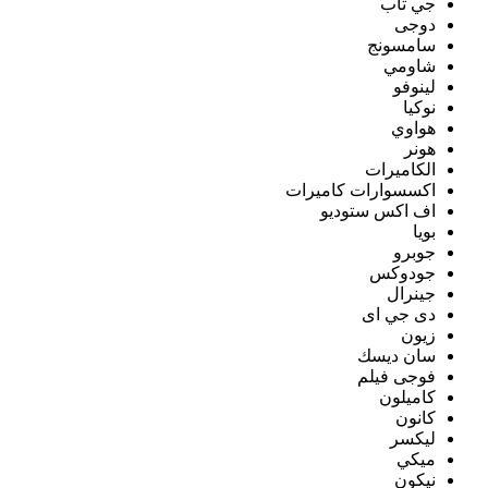
جي تاب
دوجى
سامسونج
شاومي
لينوفو
نوكيا
هواوي
هونر
الكاميرات
اكسسوارات كاميرات
اف اكس ستوديو
بويا
جوبرو
جودوكس
جينرال
دى جي اى
زيون
سان ديسك
فوجى فيلم
كاميلون
كانون
ليكسر
ميكي
نيكون