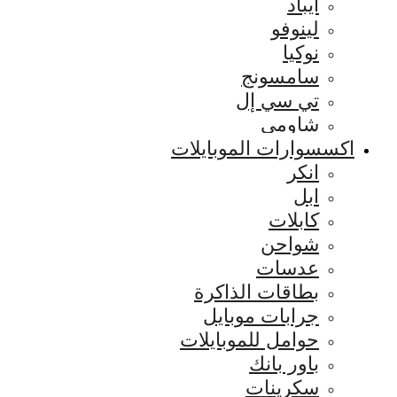
ايباد
لينوفو
نوكيا
سامسونج
تي سي إل
شاومي
اكسسوارات الموبايلات
انكر
ابل
كابلات
شواحن
عدسات
بطاقات الذاكرة
جرابات موبايل
حوامل للموبايلات
باور بانك
سكرينات