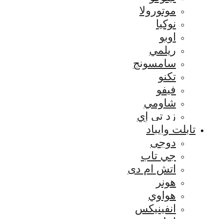
موتورولا
نوكيا
اوبو
ريلمي
سامسونج
تكنو
فيفو
شاومي
زد تي إي
تابلت وايباد
دوجى
جي تاب
اتش ام دى
هونر
هواوي
انفينيكس