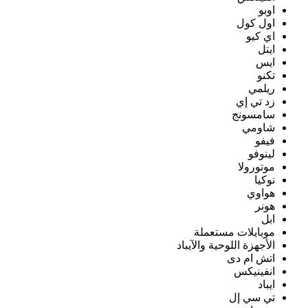
اوبو
اول كول
اي كيو
ايتل
ايس
تكنو
ريلمي
زد تي إي
سامسونج
شاومي
فيفو
لينوفو
موتورولا
نوكيا
هواوي
هونر
ابل
موبايلات مستعملة
الأجهزة اللوحية والآيباد
اتش ام دى
انفينيكس
ايباد
تي سي إل