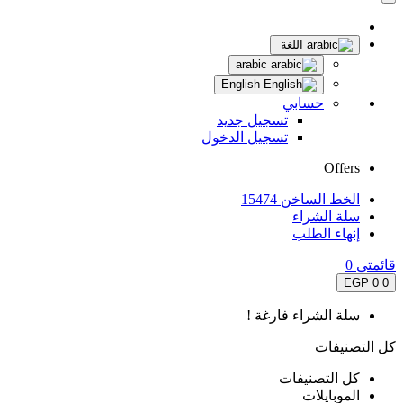
اللغة
arabic
English
حسابي
تسجيل جديد
تسجيل الدخول
Offers
الخط الساخن 15474
سلة الشراء
إنهاء الطلب
قائمتى
0
0 EGP
0
سلة الشراء فارغة !
كل التصنيفات
كل التصنيفات
الموبايلات