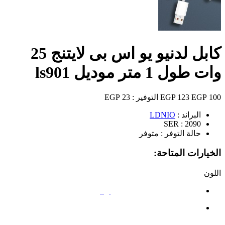
كابل لدنيو يو اس بى لايتنج 25
وات طول 1 متر موديل ls901
100 EGP
123 EGP
التوفير :
23 EGP
البراند :
LDNIO
SER :
2090
حالة التوفر :
متوفر
الخيارات المتاحة:
اللون
أبيض