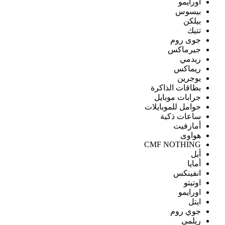
اورايمو
بيسوس
بيلكن
تتيك
جوى روم
جيرماكس
ريدمي
ريماكس
يوجرين
بطاقات الذاكرة
جرابات موبايل
حوامل للموبايلات
ساعات ذكية
أمازفيت
هواوى
CMF NOTHING
أبل
أمايا
انفينكس
اوتيتو
اورايمو
ايتل
جوي روم
ريلمى