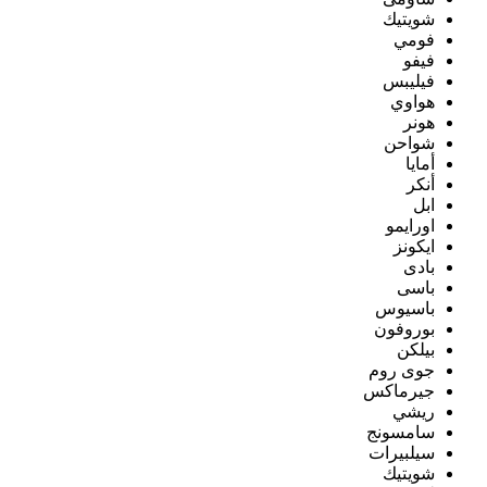
شويتيك
فومي
فيفو
فيليبس
هواوي
هونر
شواحن
أمايا
أنكر
ابل
اورايمو
ايكونز
بادى
باسى
باسيوس
بوروفون
بيلكن
جوى روم
جيرماكس
ريشي
سامسونج
سيلبيرات
شويتيك