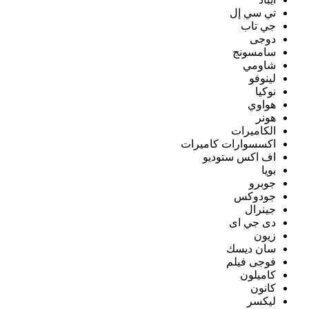
تي سي إل
جي تاب
دوجى
سامسونج
شاومي
لينوفو
نوكيا
هواوي
هونر
الكاميرات
اكسسوارات كاميرات
اف اكس ستوديو
بويا
جوبرو
جودوكس
جينرال
دى جي اى
زيون
سان ديسك
فوجى فيلم
كاميلون
كانون
ليكسر