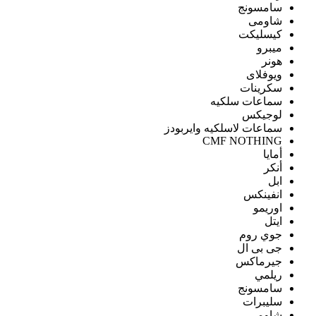
سامسونج
شاومى
كيسليكت
ميبرو
هونر
ويوفلاى
سكرينات
سماعات سلكيه
لوجيكس
سماعات لاسلكيه وايربودز
CMF NOTHING
أمايا
أنكر
ابل
انفينكس
اوريمو
ايتل
جوي روم
جى بى ال
جيرماكس
ريلمي
سامسونج
سليبرات
شاومى