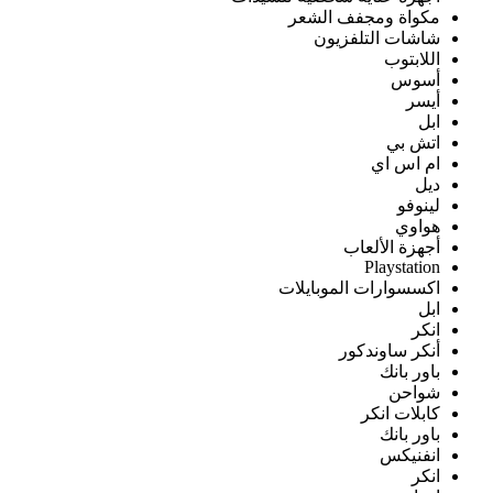
مكواة ومجفف الشعر
شاشات التلفزيون
اللابتوب
أسوس
أيسر
ابل
اتش بي
ام اس اي
ديل
لينوفو
هواوي
أجهزة الألعاب
Playstation
اكسسوارات الموبايلات
ابل
انكر
أنكر ساوندكور
باور بانك
شواحن
كابلات انكر
باور بانك
انفنيكس
انكر