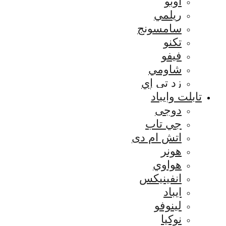
اوبو
ريلمي
سامسونج
تكنو
فيفو
شاومي
زد تي إي
تابلت وايباد
دوجى
جي تاب
اتش ام دى
هونر
هواوي
انفينيكس
ايباد
لينوفو
نوكيا