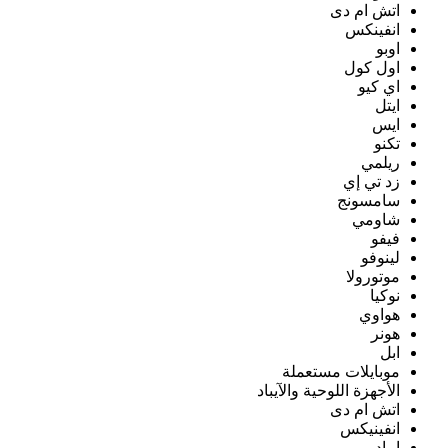
اتش ام دى
انفينكس
اوبو
اول كول
اي كيو
ايتل
ايس
تكنو
ريلمي
زد تي إي
سامسونج
شاومي
فيفو
لينوفو
موتورولا
نوكيا
هواوي
هونر
ابل
موبايلات مستعملة
الأجهزة اللوحية والآيباد
اتش ام دى
انفينيكس
ايباد