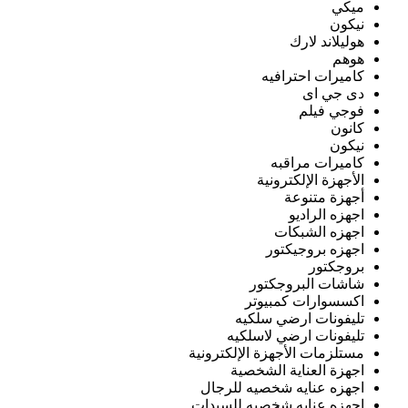
ميكي
نيكون
هوليلاند لارك
هوهم
كاميرات احترافيه
دى جي اى
فوجي فيلم
كانون
نيكون
كاميرات مراقبه
الأجهزة الإلكترونية
أجهزة متنوعة
اجهزه الراديو
اجهزه الشبكات
اجهزه بروجيكتور
بروجكتور
شاشات البروجكتور
اكسسوارات كمبيوتر
تليفونات ارضي سلكيه
تليفونات ارضي لاسلكيه
مستلزمات الأجهزة الإلكترونية
اجهزة العناية الشخصية
اجهزه عنايه شخصيه للرجال
اجهزه عنايه شخصيه للسيدات