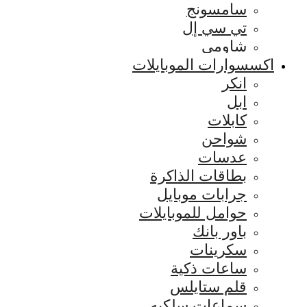
سامسونج
تي سي إل
شاومي
اكسسوارات الموبايلات
انكر
ابل
كابلات
شواحن
عدسات
بطاقات الذاكرة
جرابات موبايل
حوامل للموبايلات
باور بانك
سكرينات
ساعات ذكية
قلم ستايلس
سماعات سلكيه