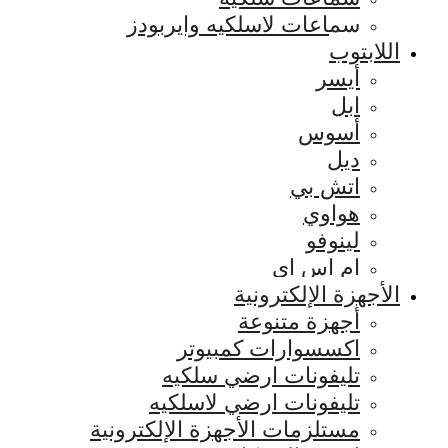
سماعات لاسلكيه وايربودز
اللابتوب
أيسر
ابل
أسوس
ديل
اتش بي
هواوي
لينوفو
ام اس اي
الأجهزة الإلكترونية
أجهزة متنوعة
اكسسوارات كمبيوتر
تليفونات ارضي سلكيه
تليفونات ارضي لاسلكيه
مستلزمات الأجهزة الإلكترونية