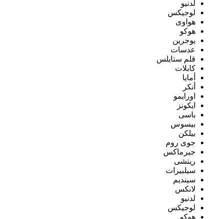
لدنيو
لوجيكس
هواوى
هوكو
يوجرين
عدسات
قلم ستايلس
كابلات
أمايا
أنكر
اورايمو
ايكونز
باسى
بيسوس
بيلكن
جوى روم
جيرماكس
ريتشى
سيلبيرات
سينديم
لانكس
لدنيو
لوجيكس
هوكو