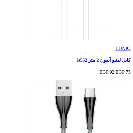
LDNIO
كابل لدنيو آيفون 2 متر ls552
92 EGP
75 EGP