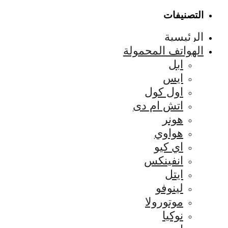
التصنيفات
الرئيسية
الهواتف المحمولة
ابل
ايس
اول كول
اتش ام دى
هونر
هواوي
اي كيو
انفينكس
ايتل
لينوفو
موتورولا
نوكيا