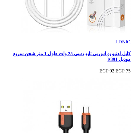
LDNIO
كابل لدنيو يو اس بى تايب سى 25 وات طول 1 متر شحن سريع
موديل ls891
92 EGP
75 EGP