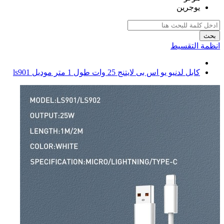
يوجرين
بحث
انظمة التقسيط
كابل لدنيو يو اس بى لايتنج 25 وات طول 1 متر موديل ls901