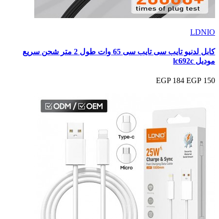
LDNIO
كابل لدنيو تايب سى تايب سى 65 وات طول 2 متر شحن سريع
موديل lc692c
184 EGP
150 EGP