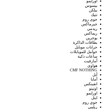
اورايمو
بيسوس
بيلكن
تتيك
جوى روم
جيرماكس
ريدمي
ريماكس
يوجرين
بطاقات الذاكرة
جرابات موبايل
حوامل للموبايلات
ساعات ذكية
أمازفيت
هواوى
CMF NOTHING
أبل
أمايا
انفينكس
اوتيتو
اورايمو
ايتل
جوي روم
ريلمى