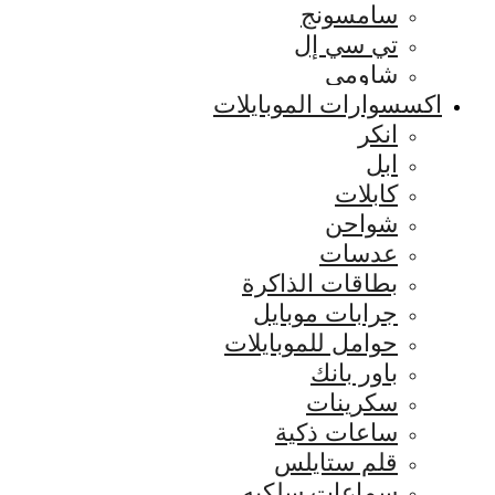
سامسونج
تي سي إل
شاومي
اكسسوارات الموبايلات
انكر
ابل
كابلات
شواحن
عدسات
بطاقات الذاكرة
جرابات موبايل
حوامل للموبايلات
باور بانك
سكرينات
ساعات ذكية
قلم ستايلس
سماعات سلكيه