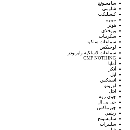
سامسونج
شاومى
كيسليكت
ميبرو
هونر
ويوفلاى
سكرينات
سماعات سلكيه
لوجيكس
سماعات لاسلكيه وايربودز
CMF NOTHING
أمايا
أنكر
ابل
انفينكس
اوريمو
ايتل
جوي روم
جى بى ال
جيرماكس
ريلمي
سامسونج
سليبرات
شاومى