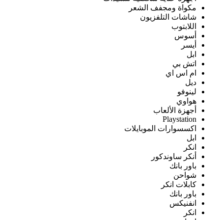
مكواة ومجفف الشعر
شاشات التلفزيون
اللابتوب
أسوس
أيسر
ابل
اتش بي
ام اس اي
ديل
لينوفو
هواوي
أجهزة الألعاب
Playstation
اكسسوارات الموبايلات
ابل
انكر
أنكر ساوندكور
باور بانك
شواحن
كابلات انكر
باور بانك
انفنيكس
انكر