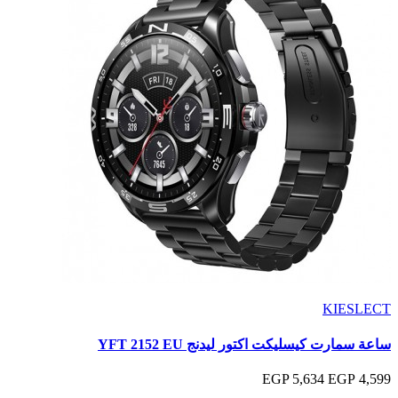
KIESLECT
ساعة سمارت كيسليكت اكتور ليدنج YFT 2152 EU
5,634 EGP
4,599 EGP