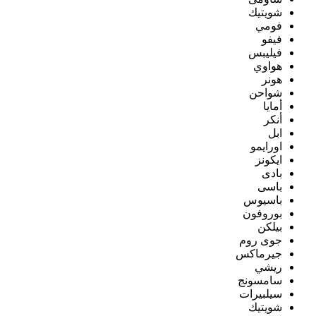
شويتيك
فومي
فيفو
فيليبس
هواوي
هونر
شواحن
أمايا
أنكر
ابل
اورايمو
ايكونز
بادى
باسى
باسيوس
بوروفون
بيلكن
جوى روم
جيرماكس
ريشي
سامسونج
سيلبيرات
شويتيك