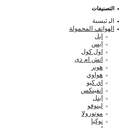
التصنيفات
الرئيسية
الهواتف المحمولة
ابل
ايس
اول كول
اتش ام دى
هونر
هواوي
اي كيو
انفينكس
ايتل
لينوفو
موتورولا
نوكيا