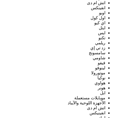
اتش ام دى
انفينكس
اوبو
اول كول
اي كيو
ايتل
ايس
تكنو
ريلمي
زد تي إي
سامسونج
شاومي
فيفو
لينوفو
موتورولا
نوكيا
هواوي
هونر
ابل
موبايلات مستعملة
الأجهزة اللوحية والآيباد
اتش ام دى
انفينيكس
ايباد