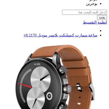
يوجرين
بحث
انظمة التقسيط
ساعة سمارت كيسليكت بلانسر موديل yft 2170