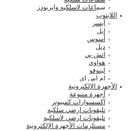
سماعات لاسلكيه وايربودز
اللابتوب
أيسر
ابل
أسوس
ديل
اتش بي
هواوي
لينوفو
ام اس اي
الأجهزة الإلكترونية
أجهزة متنوعة
اكسسوارات كمبيوتر
تليفونات ارضي سلكيه
تليفونات ارضي لاسلكيه
مستلزمات الأجهزة الإلكترونية