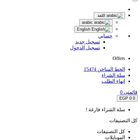
اللغة
arabic
English
حسابي
تسجيل جديد
تسجيل الدخول
Offers
الخط الساخن 15474
سلة الشراء
إنهاء الطلب
قائمتى
0
0 EGP
0
سلة الشراء فارغة !
كل التصنيفات
كل التصنيفات
الموبايلات