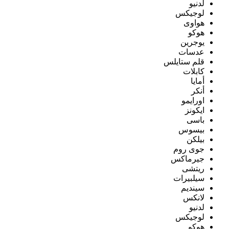
لدنيو
لوجيكس
هواوى
هوكو
يوجرين
عدسات
قلم ستايلس
كابلات
أمايا
أنكر
اورايمو
ايكونز
باسى
بيسوس
بيلكن
جوى روم
جيرماكس
ريتشى
سيلبيرات
سينديم
لانكس
لدنيو
لوجيكس
هوكو