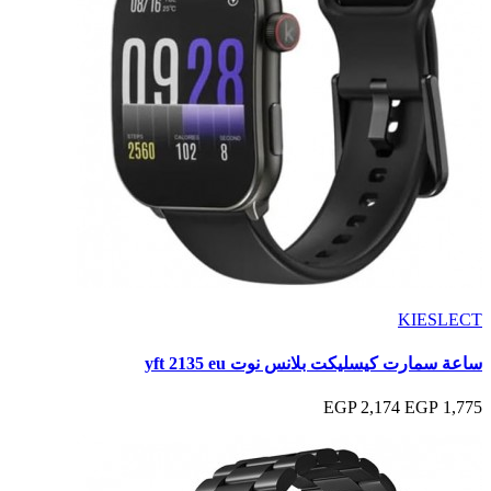
KIESLECT
ساعة سمارت كيسليكت بلانس نوت yft 2135 eu
2,174 EGP
1,775 EGP