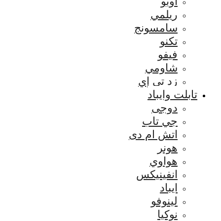
اوبو
ريلمي
سامسونج
تكنو
فيفو
شاومي
زد تي إي
تابلت وايباد
دوجى
جي تاب
اتش ام دى
هونر
هواوي
انفينيكس
ايباد
لينوفو
نوكيا