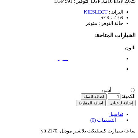
2,625 EGP
3,216 EGP
التوفير :
591 EGP
البراند :
KIESLECT
SER :
2169
حالة التوفر :
متوفر
الخيارات المتاحة:
اللون
أسود
أسود
الكمية:
اضافة للسلة
إضافة لرغباتي
اضافة للمقارنة
تفاصيل
التقييمات (0)
ساعة سمارت كيسليكت بلانسر موديل
yft 2170