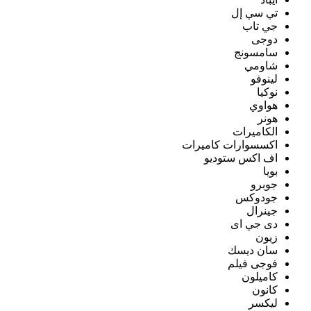
تي سي إل
جي تاب
دوجى
سامسونج
شاومي
لينوفو
نوكيا
هواوي
هونر
الكاميرات
اكسسوارات كاميرات
اف اكس ستوديو
بويا
جوبرو
جودوكس
جينرال
دى جي اى
زيون
سان ديسك
فوجى فيلم
كاميلون
كانون
ليكسر