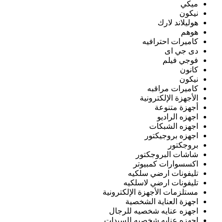
ميكي
نيكون
هوليلاند لارك
هوهم
كاميرات احترافيه
دى جي اى
فوجي فيلم
كانون
نيكون
كاميرات مراقبه
الأجهزة الإلكترونية
أجهزة متنوعة
اجهزه الراديو
اجهزه الشبكات
اجهزه بروجيكتور
بروجكتور
شاشات البروجكتور
اكسسوارات كمبيوتر
تليفونات ارضي سلكيه
تليفونات ارضي لاسلكيه
مستلزمات الأجهزة الإلكترونية
اجهزة العناية الشخصية
اجهزه عنايه شخصيه للرجال
اجهزه عنايه شخصيه للسيدات