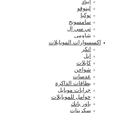
ايباد
لينوفو
نوكيا
سامسونج
تي سي إل
شاومي
اكسسوارات الموبايلات
انكر
ابل
كابلات
شواحن
عدسات
بطاقات الذاكرة
جرابات موبايل
حوامل للموبايلات
باور بانك
سكرينات