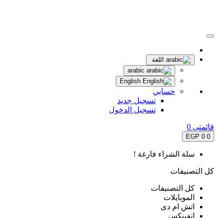
اللغة
arabic
English
حسابي
تسجيل جديد
تسجيل الدخول
قائمتى
0
0 EGP
0
سلة الشراء فارغة !
كل التصنيفات
كل التصنيفات
الموبايلات
اتش ام دى
انفينكس