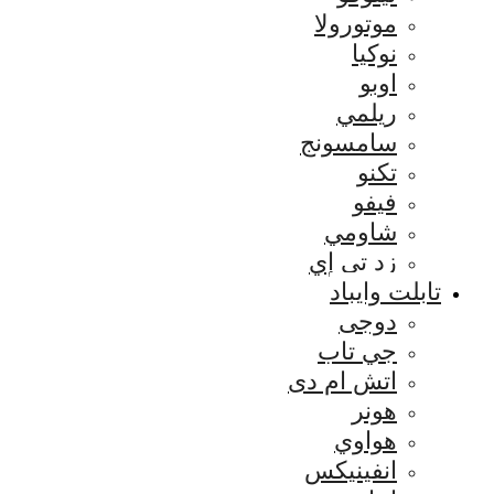
موتورولا
نوكيا
اوبو
ريلمي
سامسونج
تكنو
فيفو
شاومي
زد تي إي
تابلت وايباد
دوجى
جي تاب
اتش ام دى
هونر
هواوي
انفينيكس