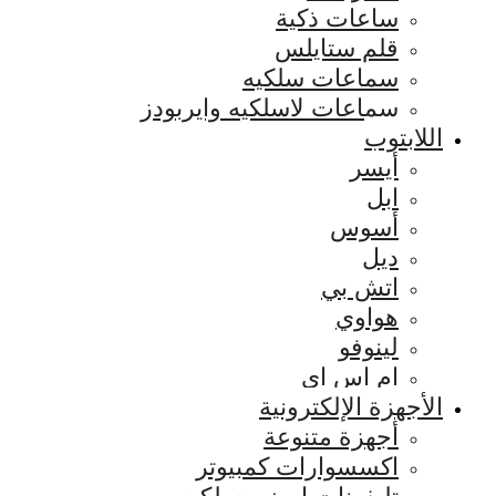
ساعات ذكية
قلم ستايلس
سماعات سلكيه
سماعات لاسلكيه وايربودز
اللابتوب
أيسر
ابل
أسوس
ديل
اتش بي
هواوي
لينوفو
ام اس اي
الأجهزة الإلكترونية
أجهزة متنوعة
اكسسوارات كمبيوتر