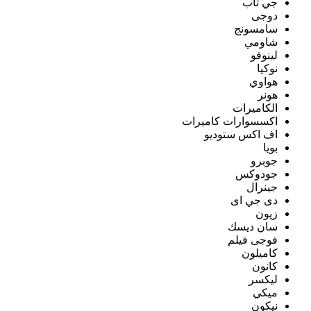
جي تاب
دوجى
سامسونج
شاومي
لينوفو
نوكيا
هواوي
هونر
الكاميرات
اكسسوارات كاميرات
اف اكس ستوديو
بويا
جوبرو
جودوكس
جينرال
دى جي اى
زيون
سان ديسك
فوجى فيلم
كاميلون
كانون
ليكسر
ميكي
نيكون