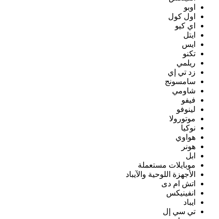
اوبو
اول كول
اي كيو
ايتل
ايس
تكنو
ريلمي
زد تي إي
سامسونج
شاومي
فيفو
لينوفو
موتورولا
نوكيا
هواوي
هونر
ابل
موبايلات مستعملة
الأجهزة اللوحية والآيباد
اتش ام دى
انفينيكس
ايباد
تي سي إل