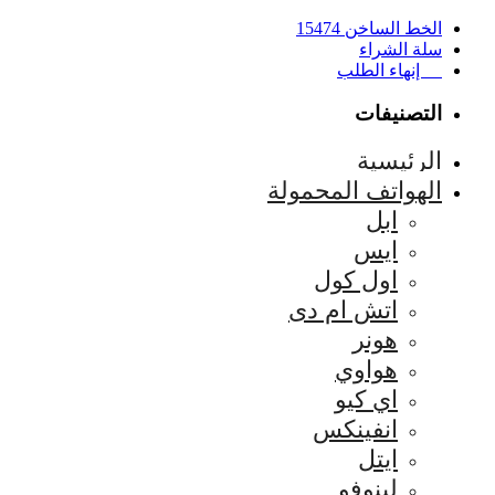
الخط الساخن 15474
سلة الشراء
إنهاء الطلب
التصنيفات
الرئيسية
الهواتف المحمولة
ابل
ايس
اول كول
اتش ام دى
هونر
هواوي
اي كيو
انفينكس
ايتل
لينوفو