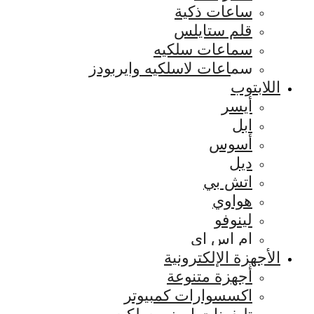
ساعات ذكية
قلم ستايلس
سماعات سلكيه
سماعات لاسلكيه وايربودز
اللابتوب
أيسر
ابل
أسوس
ديل
اتش بي
هواوي
لينوفو
ام اس اي
الأجهزة الإلكترونية
أجهزة متنوعة
اكسسوارات كمبيوتر