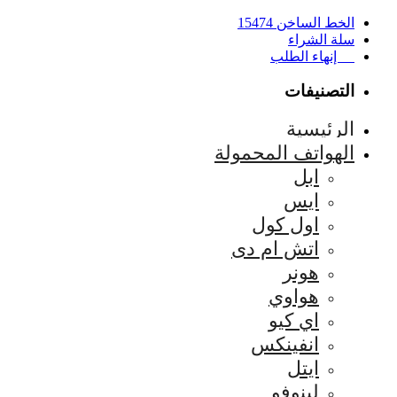
الخط الساخن 15474
سلة الشراء
إنهاء الطلب
التصنيفات
الرئيسية
الهواتف المحمولة
ابل
ايس
اول كول
اتش ام دى
هونر
هواوي
اي كيو
انفينكس
ايتل
لينوفو