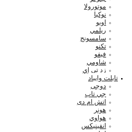
موتورولا
نوكيا
اوبو
ريلمي
سامسونج
تكنو
فيفو
شاومي
زد تي إي
تابلت وايباد
دوجى
جي تاب
اتش ام دى
هونر
هواوي
انفينيكس