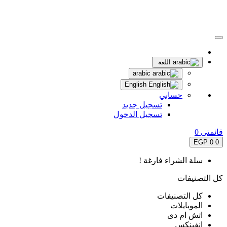
اللغة
arabic
English
حسابي
تسجيل جديد
تسجيل الدخول
قائمتى
0
0 EGP
0
سلة الشراء فارغة !
كل التصنيفات
كل التصنيفات
الموبايلات
اتش ام دى
انفينكس