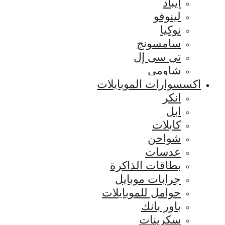
ايباد
لينوفو
نوكيا
سامسونج
تي سي إل
شاومي
اكسسوارات الموبايلات
انكر
ابل
كابلات
شواحن
عدسات
بطاقات الذاكرة
جرابات موبايل
حوامل للموبايلات
باور بانك
سكرينات