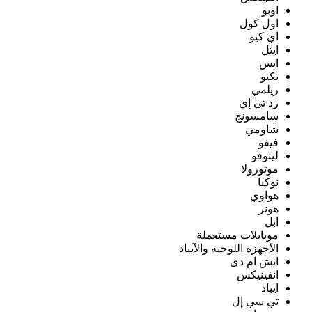
اوبو
اول كول
اي كيو
ايتل
ايس
تكنو
ريلمي
زد تي إي
سامسونج
شاومي
فيفو
لينوفو
موتورولا
نوكيا
هواوي
هونر
ابل
موبايلات مستعملة
الأجهزة اللوحية والآيباد
اتش ام دى
انفينيكس
ايباد
تي سي إل