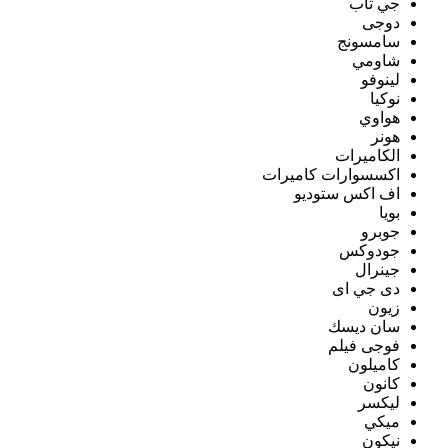
جي تاب
دوجى
سامسونج
شاومي
لينوفو
نوكيا
هواوي
هونر
الكاميرات
اكسسوارات كاميرات
اف اكس ستوديو
بويا
جوبرو
جودوكس
جينرال
دى جي اى
زيون
سان ديسك
فوجى فيلم
كاميلون
كانون
ليكسر
ميكي
نيكون