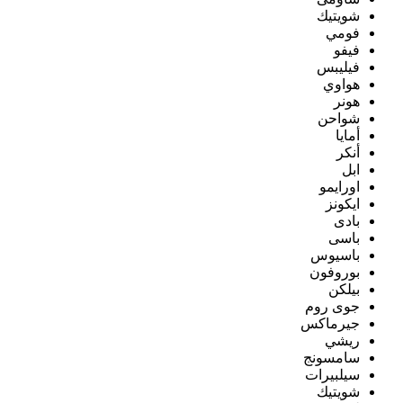
شويتيك
فومي
فيفو
فيليبس
هواوي
هونر
شواحن
أمايا
أنكر
ابل
اورايمو
ايكونز
بادى
باسى
باسيوس
بوروفون
بيلكن
جوى روم
جيرماكس
ريشي
سامسونج
سيلبيرات
شويتيك