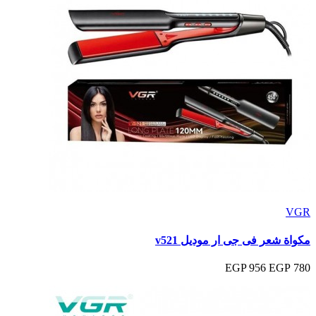
VGR
مكواة شعر فى جى ار موديل v521
956 EGP
780 EGP