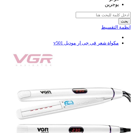
يوجرين
بحث
انظمة التقسيط
مكواة شعر فى جى ار موديل v501