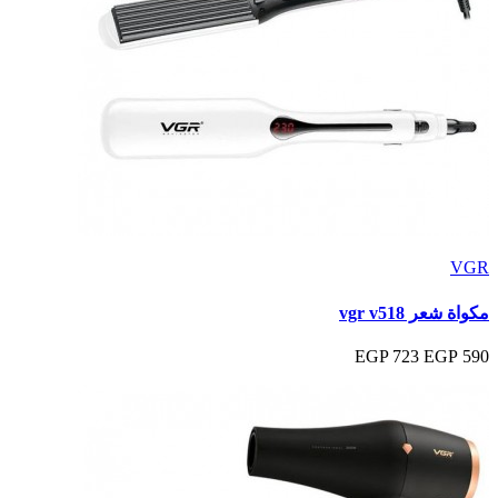
VGR
مكواة شعر vgr v518
723 EGP
590 EGP