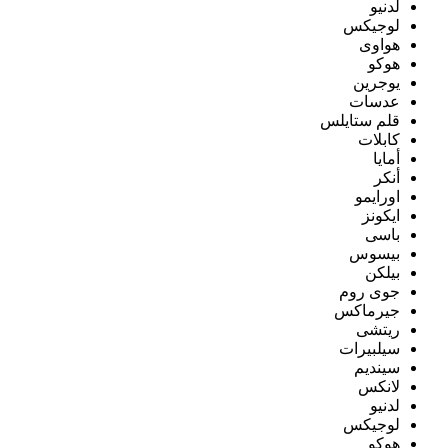
لدنيو
لوجيكس
هواوى
هوكو
يوجرين
عدسات
قلم ستايلس
كابلات
أمايا
أنكر
اورايمو
ايكونز
باسى
بيسوس
بيلكن
جوى روم
جيرماكس
ريتشى
سيلبيرات
سينديم
لانكس
لدنيو
لوجيكس
هوكو