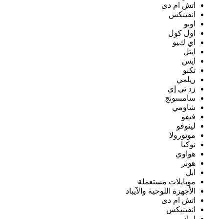
اتش ام دى
انفينكس
اوبو
اول كول
اي كيو
ايتل
ايس
تكنو
ريلمي
زد تي إي
سامسونج
شاومي
فيفو
لينوفو
موتورولا
نوكيا
هواوي
هونر
ابل
موبايلات مستعملة
الأجهزة اللوحية والآيباد
اتش ام دى
انفينيكس
ايباد