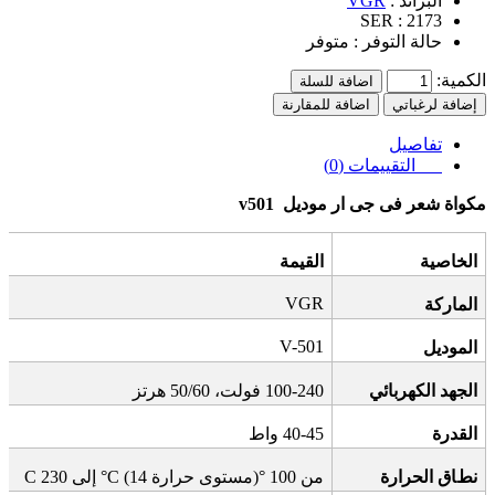
البراند :
VGR
SER :
2173
حالة التوفر :
متوفر
الكمية:
اضافة للسلة
إضافة لرغباتي
اضافة للمقارنة
تفاصيل
التقييمات (0)
مكواة شعر فى جى ار موديل
v501
الخاصية
القيمة
VGR
الماركة
V-501
الموديل
الجهد الكهربائي
100-240
فولت، 50/60 هرتز
القدرة
40-45
واط
نطاق الحرارة
من 100
°C
)
مستوى حرارة
°C (14
إلى 230