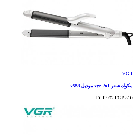
VGR
مكواه شعر vgr 2x1 موديل v558
992 EGP
810 EGP