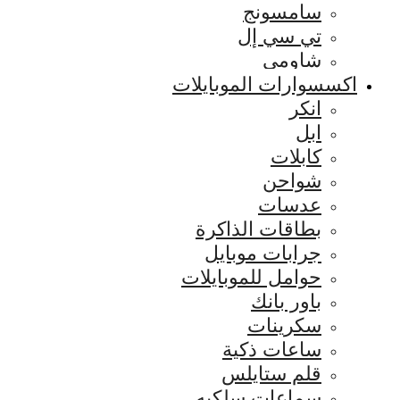
سامسونج
تي سي إل
شاومي
اكسسوارات الموبايلات
انكر
ابل
كابلات
شواحن
عدسات
بطاقات الذاكرة
جرابات موبايل
حوامل للموبايلات
باور بانك
سكرينات
ساعات ذكية
قلم ستايلس
سماعات سلكيه