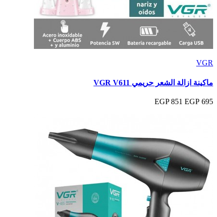
VGR
ماكينة ازالة الشعر حريمي VGR V611
851 EGP
695 EGP