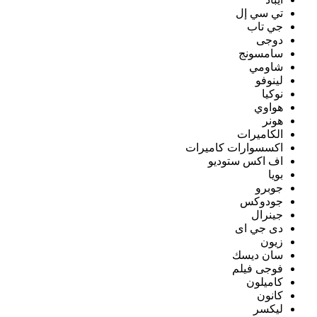
تي سي إل
جي تاب
دوجى
سامسونج
شاومي
لينوفو
نوكيا
هواوي
هونر
الكاميرات
اكسسوارات كاميرات
اف اكس ستوديو
بويا
جوبرو
جودوكس
جينرال
دى جي اى
زيون
سان ديسك
فوجى فيلم
كاميلون
كانون
ليكسر