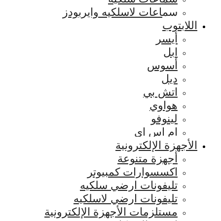
سماعات لاسلكيه وايربودز
اللابتوب
أيسر
ابل
أسوس
ديل
اتش بي
هواوي
لينوفو
ام اس اي
الأجهزة الإلكترونية
أجهزة متنوعة
اكسسوارات كمبيوتر
تليفونات ارضي سلكيه
تليفونات ارضي لاسلكيه
مستلزمات الأجهزة الإلكترونية