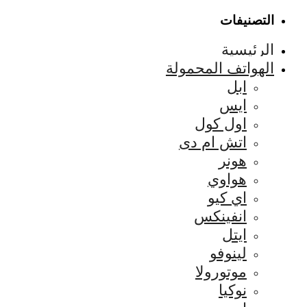
التصنيفات
الرئيسية
الهواتف المحمولة
ابل
ايس
اول كول
اتش ام دى
هونر
هواوي
اي كيو
انفينكس
ايتل
لينوفو
موتورولا
نوكيا