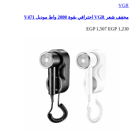
VGR
مجفف شعر VGR احترافي بقوة 2800 واط موديل V471
1,507 EGP
1,230 EGP