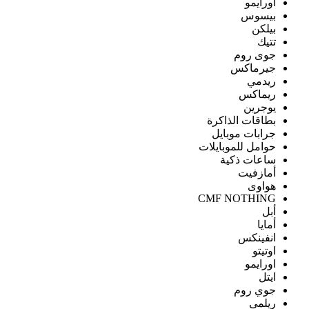
اورايمو
بيسوس
بيلكن
تتيك
جوى روم
جيرماكس
ريدمي
ريماكس
يوجرين
بطاقات الذاكرة
جرابات موبايل
حوامل للموبايلات
ساعات ذكية
أمازفيت
هواوى
CMF NOTHING
أبل
أمايا
انفينكس
اوتيتو
اورايمو
ايتل
جوي روم
ريلمى