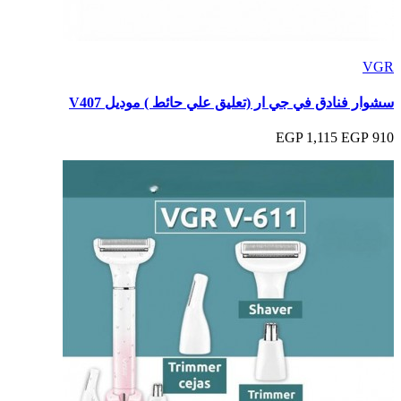
VGR
سشوار فنادق في جي ار (تعليق علي حائط ) موديل V407
1,115 EGP
910 EGP