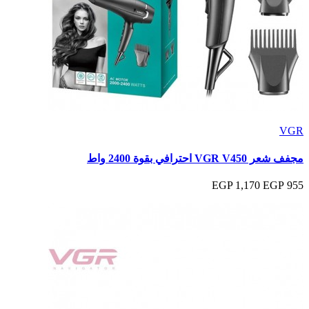
VGR
مجفف شعر VGR V450 احترافي بقوة 2400 واط
1,170 EGP
955 EGP