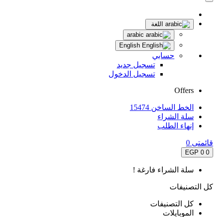
اللغة
arabic
English
حسابي
تسجيل جديد
تسجيل الدخول
Offers
الخط الساخن 15474
سلة الشراء
إنهاء الطلب
قائمتى
0
0 EGP
0
سلة الشراء فارغة !
كل التصنيفات
كل التصنيفات
الموبايلات