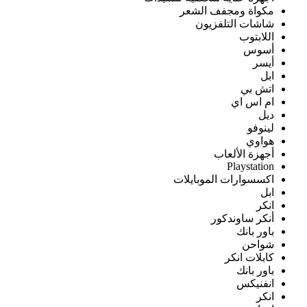
مكواة ومجفف الشعر
شاشات التلفزيون
اللابتوب
أسوس
أيسر
ابل
اتش بي
ام اس اي
ديل
لينوفو
هواوي
أجهزة الألعاب
Playstation
اكسسوارات الموبايلات
ابل
انكر
أنكر ساوندكور
باور بانك
شواحن
كابلات انكر
باور بانك
انفنيكس
انكر