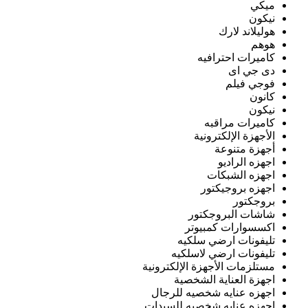
ميكي
نيكون
هوليلاند لارك
هوهم
كاميرات احترافيه
دى جي اى
فوجي فيلم
كانون
نيكون
كاميرات مراقبه
الأجهزة الإلكترونية
أجهزة متنوعة
اجهزه الراديو
اجهزه الشبكات
اجهزه بروجيكتور
بروجكتور
شاشات البروجكتور
اكسسوارات كمبيوتر
تليفونات ارضي سلكيه
تليفونات ارضي لاسلكيه
مستلزمات الأجهزة الإلكترونية
اجهزة العناية الشخصية
اجهزه عنايه شخصيه للرجال
اجهزه عنايه شخصيه للسيدات