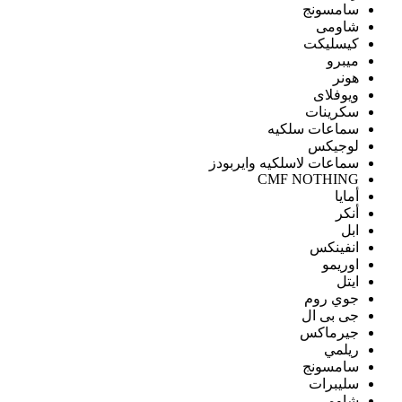
سامسونج
شاومى
كيسليكت
ميبرو
هونر
ويوفلاى
سكرينات
سماعات سلكيه
لوجيكس
سماعات لاسلكيه وايربودز
CMF NOTHING
أمايا
أنكر
ابل
انفينكس
اوريمو
ايتل
جوي روم
جى بى ال
جيرماكس
ريلمي
سامسونج
سليبرات
شاومى