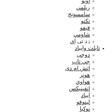
اوبو
ريلمي
سامسونج
تكنو
فيفو
شاومي
زد تي إي
تابلت وايباد
دوجى
جي تاب
اتش ام دى
هونر
هواوي
انفينيكس
ايباد
لينوفو
نوكيا