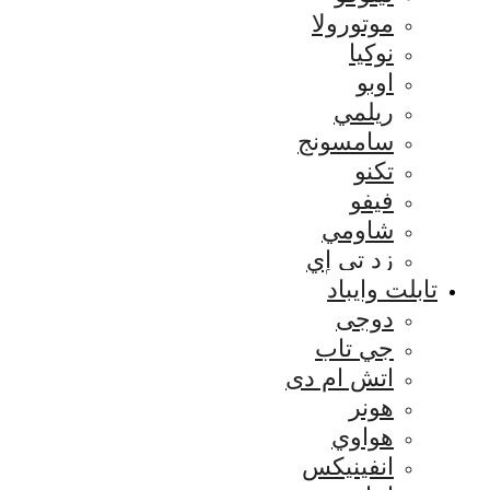
موتورولا
نوكيا
اوبو
ريلمي
سامسونج
تكنو
فيفو
شاومي
زد تي إي
تابلت وايباد
دوجى
جي تاب
اتش ام دى
هونر
هواوي
انفينيكس