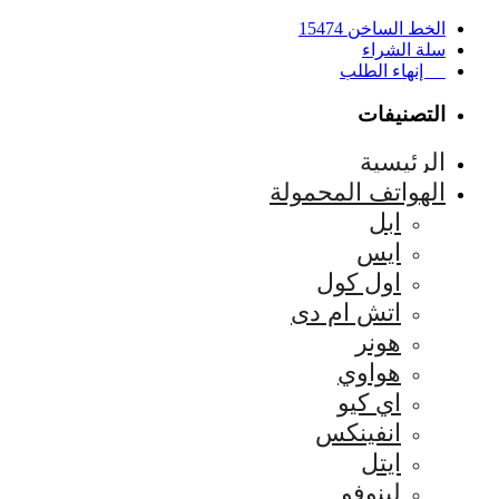
الخط الساخن 15474
سلة الشراء
إنهاء الطلب
التصنيفات
الرئيسية
الهواتف المحمولة
ابل
ايس
اول كول
اتش ام دى
هونر
هواوي
اي كيو
انفينكس
ايتل
لينوفو