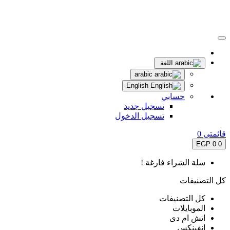
اللغة
arabic
English
حسابي
تسجيل جديد
تسجيل الدخول
قائمتى
0
0 EGP
0
سلة الشراء فارغة !
كل التصنيفات
كل التصنيفات
الموبايلات
اتش ام دى
انفينكس