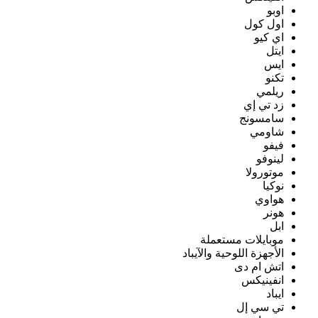
اوبو
اول كول
اي كيو
ايتل
ايس
تكنو
ريلمي
زد تي إي
سامسونج
شاومي
فيفو
لينوفو
موتورولا
نوكيا
هواوي
هونر
ابل
موبايلات مستعملة
الأجهزة اللوحية والآيباد
اتش ام دى
انفينيكس
ايباد
تي سي إل