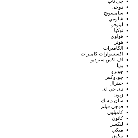
جي تاب
دوجى
سامسونج
شاومي
لينوفو
نوكيا
هواوي
هونر
الكاميرات
اكسسوارات كاميرات
اف اكس ستوديو
بويا
جوبرو
جودوكس
جينرال
دى جي اى
زيون
سان ديسك
فوجى فيلم
كاميلون
كانون
ليكسر
ميكي
نيكون