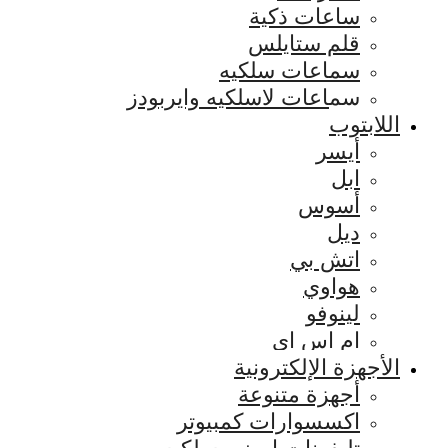
ساعات ذكية
قلم ستايلس
سماعات سلكيه
سماعات لاسلكيه وايربودز
اللابتوب
أيسر
ابل
أسوس
ديل
اتش بي
هواوي
لينوفو
ام اس اي
الأجهزة الإلكترونية
أجهزة متنوعة
اكسسوارات كمبيوتر