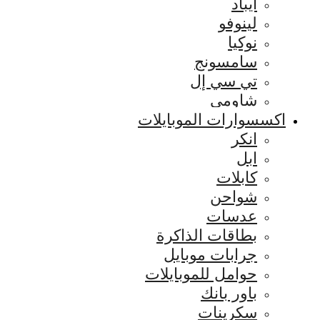
ايباد
لينوفو
نوكيا
سامسونج
تي سي إل
شاومي
اكسسوارات الموبايلات
انكر
ابل
كابلات
شواحن
عدسات
بطاقات الذاكرة
جرابات موبايل
حوامل للموبايلات
باور بانك
سكرينات