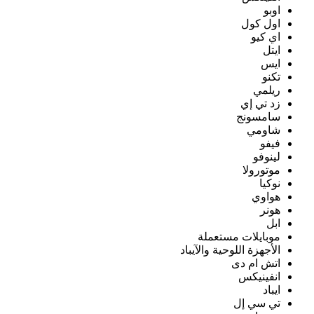
اوبو
اول كول
اي كيو
ايتل
ايس
تكنو
ريلمي
زد تي إي
سامسونج
شاومي
فيفو
لينوفو
موتورولا
نوكيا
هواوي
هونر
ابل
موبايلات مستعملة
الأجهزة اللوحية والآيباد
اتش ام دى
انفينيكس
ايباد
تي سي إل