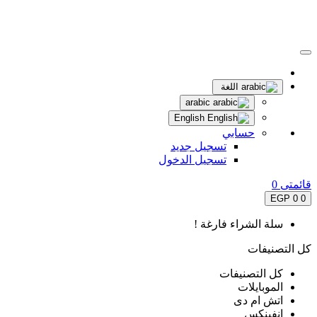
اللغة
arabic
English
حسابي
تسجيل جديد
تسجيل الدخول
قائمتى
0
0 EGP
0
سلة الشراء فارغة !
كل التصنيفات
كل التصنيفات
الموبايلات
اتش ام دى
انفينكس