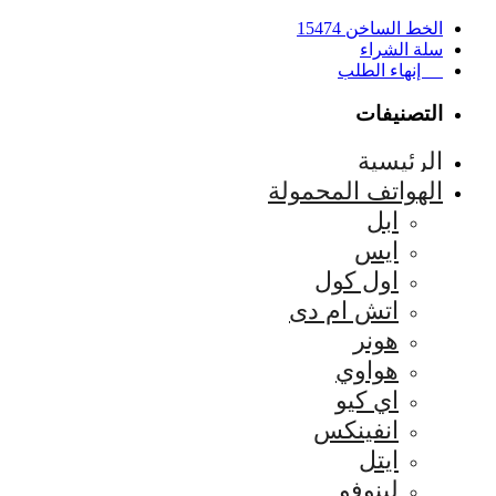
الخط الساخن 15474
سلة الشراء
إنهاء الطلب
التصنيفات
الرئيسية
الهواتف المحمولة
ابل
ايس
اول كول
اتش ام دى
هونر
هواوي
اي كيو
انفينكس
ايتل
لينوفو