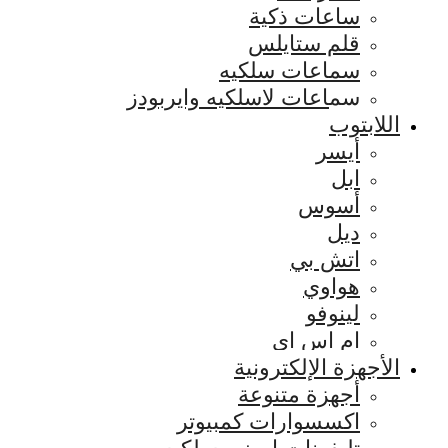
ساعات ذكية
قلم ستايلس
سماعات سلكيه
سماعات لاسلكيه وايربودز
اللابتوب
أيسر
ابل
أسوس
ديل
اتش بي
هواوي
لينوفو
ام اس اي
الأجهزة الإلكترونية
أجهزة متنوعة
اكسسوارات كمبيوتر