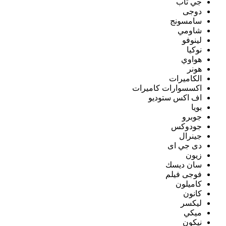
جي تاب
دوجى
سامسونج
شاومي
لينوفو
نوكيا
هواوي
هونر
الكاميرات
اكسسوارات كاميرات
اف اكس ستوديو
بويا
جوبرو
جودوكس
جينرال
دى جي اى
زيون
سان ديسك
فوجى فيلم
كاميلون
كانون
ليكسر
ميكي
نيكون