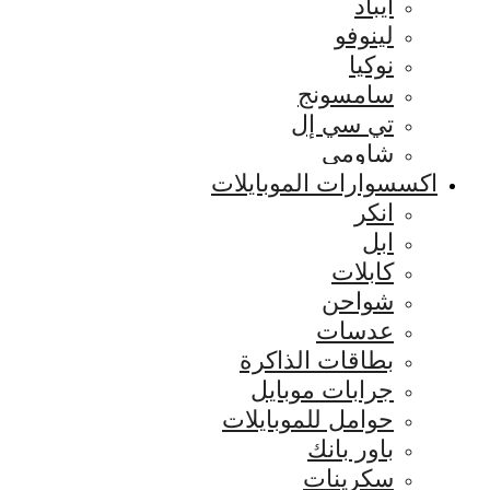
ايباد
لينوفو
نوكيا
سامسونج
تي سي إل
شاومي
اكسسوارات الموبايلات
انكر
ابل
كابلات
شواحن
عدسات
بطاقات الذاكرة
جرابات موبايل
حوامل للموبايلات
باور بانك
سكرينات