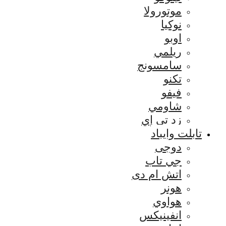
موتورولا
نوكيا
اوبو
ريلمي
سامسونج
تكنو
فيفو
شاومي
زد تي إي
تابلت وايباد
دوجى
جي تاب
اتش ام دى
هونر
هواوي
انفينيكس