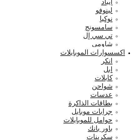
ايباد
لينوفو
نوكيا
سامسونج
تي سي إل
شاومي
اكسسوارات الموبايلات
انكر
ابل
كابلات
شواحن
عدسات
بطاقات الذاكرة
جرابات موبايل
حوامل للموبايلات
باور بانك
سكرينات