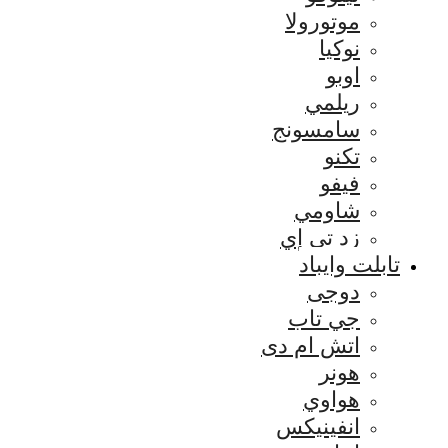
موتورولا
نوكيا
اوبو
ريلمي
سامسونج
تكنو
فيفو
شاومي
زد تي إي
تابلت وايباد
دوجى
جي تاب
اتش ام دى
هونر
هواوي
انفينيكس