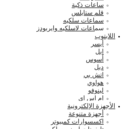
ساعات ذكية
قلم ستايلس
سماعات سلكيه
سماعات لاسلكيه وايربودز
اللابتوب
أيسر
ابل
أسوس
ديل
اتش بي
هواوي
لينوفو
ام اس اي
الأجهزة الإلكترونية
أجهزة متنوعة
اكسسوارات كمبيوتر