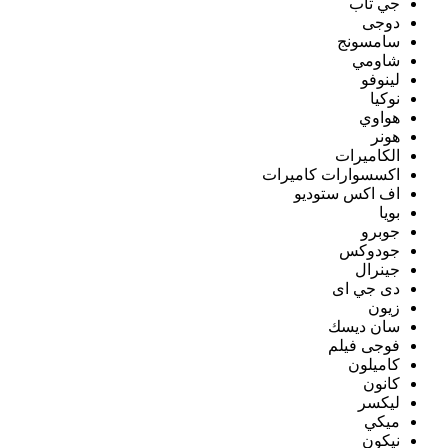
جي تاب
دوجى
سامسونج
شاومي
لينوفو
نوكيا
هواوي
هونر
الكاميرات
اكسسوارات كاميرات
اف اكس ستوديو
بويا
جوبرو
جودوكس
جينرال
دى جي اى
زيون
سان ديسك
فوجى فيلم
كاميلون
كانون
ليكسر
ميكي
نيكون