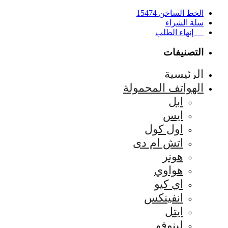
الخط الساخن 15474
سلة الشراء
إنهاء الطلب
التصنيفات
الرئيسية
الهواتف المحمولة
ابل
ايس
اول كول
اتش ام دى
هونر
هواوي
اي كيو
انفينكس
ايتل
لينوفو