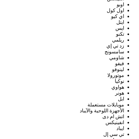
اوبو
اول كول
اي كيو
ايتل
ايس
تكنو
ريلمي
زد تي إي
سامسونج
شاومي
فيفو
لينوفو
موتورولا
نوكيا
هواوي
هونر
ابل
موبايلات مستعملة
الأجهزة اللوحية والآيباد
اتش ام دى
انفينيكس
ايباد
تي سي إل