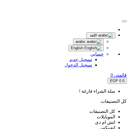
اللغة
arabic
English
حسابي
تسجيل جديد
تسجيل الدخول
قائمتى
0
0 EGP
0
سلة الشراء فارغة !
كل التصنيفات
كل التصنيفات
الموبايلات
اتش ام دى
انفينكس