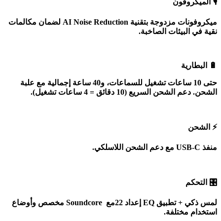
🎙
️
الميكروفون
ميكروفونات مزدوجة بتقنية
AI Noise Reduction
لضمان مكالمات
نقية في البيئات الصاخبة
.
🔋
البطارية
حتى
10
ساعات تشغيل للسماعات، و
40
ساعة إجمالية مع علبة
الشحن. دعم الشحن السريع (10 دقائق = 4 ساعات تشغيل)
.
⚡
الشحن
منفذ
USB-C
مع دعم الشحن اللاسلكي
.
🎛
️
التحكم
لمس ذكي + تطبيق
Soundcore
EQ
إعداد
22
مع
مخصص وأوضاع
استخدام مختلفة
.