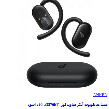
ANKER
سماعة بلوتوث أنكر ساوندكور v20i a3876h11 اسود