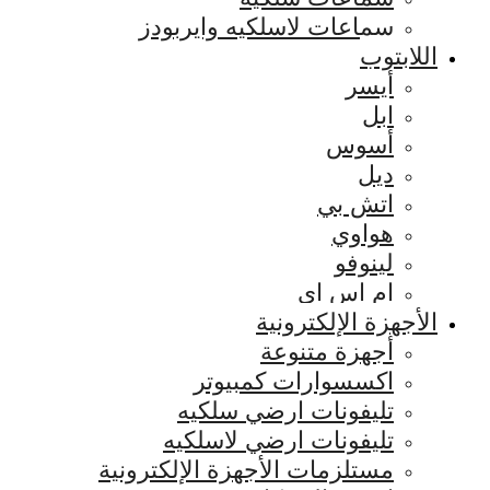
سماعات لاسلكيه وايربودز
اللابتوب
أيسر
ابل
أسوس
ديل
اتش بي
هواوي
لينوفو
ام اس اي
الأجهزة الإلكترونية
أجهزة متنوعة
اكسسوارات كمبيوتر
تليفونات ارضي سلكيه
تليفونات ارضي لاسلكيه
مستلزمات الأجهزة الإلكترونية