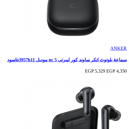
ANKER
سماعة بلوتوث انكر ساوند كور ليبرتى 5 nc موديل a3957h11اسود
5,329 EGP
4,350 EGP