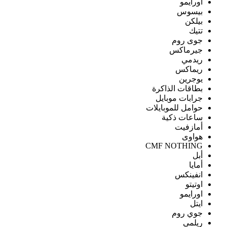
اورايمو
بيسوس
بيلكن
تتيك
جوى روم
جيرماكس
ريدمي
ريماكس
يوجرين
بطاقات الذاكرة
جرابات موبايل
حوامل للموبايلات
ساعات ذكية
أمازفيت
هواوى
CMF NOTHING
أبل
أمايا
انفينكس
اوتيتو
اورايمو
ايتل
جوي روم
ريلمى