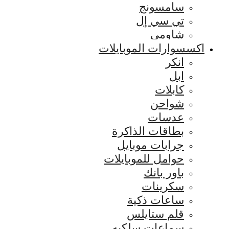
سامسونج
تي سي إل
شاومي
اكسسوارات الموبايلات
انكر
ابل
كابلات
شواحن
عدسات
بطاقات الذاكرة
جرابات موبايل
حوامل للموبايلات
باور بانك
سكرينات
ساعات ذكية
قلم ستايلس
سماعات سلكيه