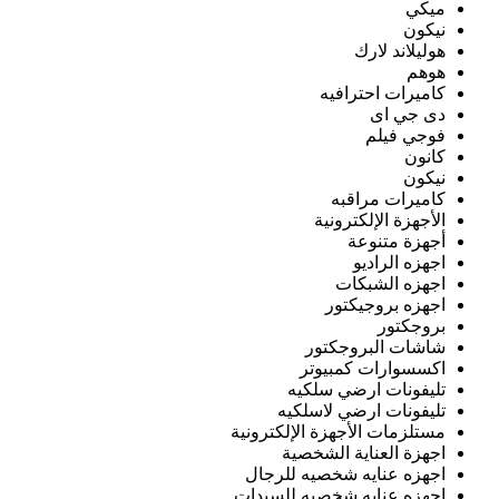
ميكي
نيكون
هوليلاند لارك
هوهم
كاميرات احترافيه
دى جي اى
فوجي فيلم
كانون
نيكون
كاميرات مراقبه
الأجهزة الإلكترونية
أجهزة متنوعة
اجهزه الراديو
اجهزه الشبكات
اجهزه بروجيكتور
بروجكتور
شاشات البروجكتور
اكسسوارات كمبيوتر
تليفونات ارضي سلكيه
تليفونات ارضي لاسلكيه
مستلزمات الأجهزة الإلكترونية
اجهزة العناية الشخصية
اجهزه عنايه شخصيه للرجال
اجهزه عنايه شخصيه للسيدات