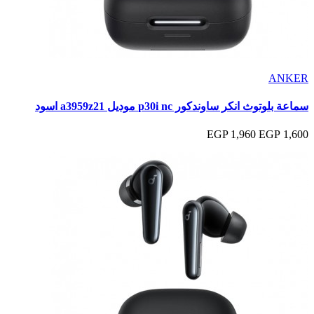
ANKER
سماعة بلوتوث انكر ساوندكور p30i nc موديل a3959z21 اسود
1,960 EGP
1,600 EGP