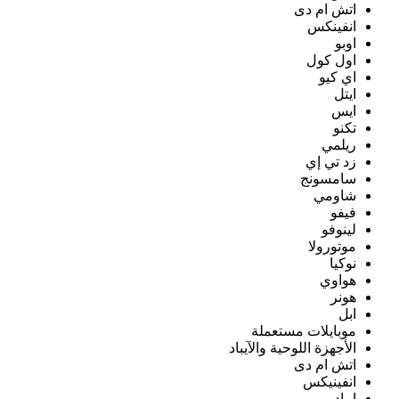
اتش ام دى
انفينكس
اوبو
اول كول
اي كيو
ايتل
ايس
تكنو
ريلمي
زد تي إي
سامسونج
شاومي
فيفو
لينوفو
موتورولا
نوكيا
هواوي
هونر
ابل
موبايلات مستعملة
الأجهزة اللوحية والآيباد
اتش ام دى
انفينيكس
ايباد