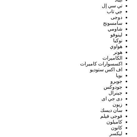
تي سي إل
جي تاب
دوجى
سامسونج
شاومي
لينوفو
نوكيا
هواوي
هونر
الكاميرات
اكسسوارات كاميرات
اف اكس ستوديو
بويا
جوبرو
جودوكس
جينرال
دى جي اى
زيون
سان ديسك
فوجى فيلم
كاميلون
كانون
ليكسر