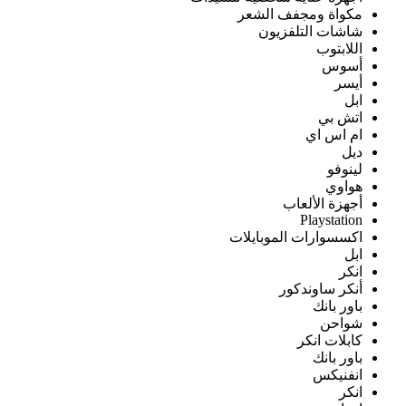
مكواة ومجفف الشعر
شاشات التلفزيون
اللابتوب
أسوس
أيسر
ابل
اتش بي
ام اس اي
ديل
لينوفو
هواوي
أجهزة الألعاب
Playstation
اكسسوارات الموبايلات
ابل
انكر
أنكر ساوندكور
باور بانك
شواحن
كابلات انكر
باور بانك
انفنيكس
انكر