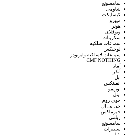
سامسونج
شاومى
كيسليكت
ميبرو
هونر
ويوفلاى
سكرينات
سماعات سلكيه
لوجيكس
سماعات لاسلكيه وايربودز
CMF NOTHING
أمايا
أنكر
ابل
انفينكس
اوريمو
ايتل
جوي روم
جى بى ال
جيرماكس
ريلمي
سامسونج
سليبرات
شاومى