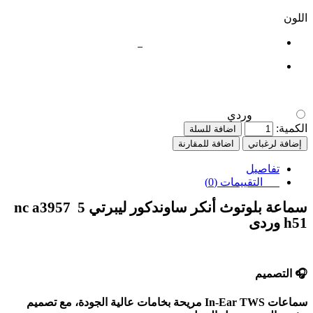
اللون
وردي
وردي
الكمية:
اضافة للسلة
إضافة لرغباتي
اضافة للمقارنة
تفاصيل
التقييمات (0)
سماعة بلوتوث أنكر ساوندكور ليبرتي
5
7
nc a395
1 وردى
5
h
🎧
التصميم
سماعات
In-Ear TWS
مريحة بخامات عالية الجودة، مع تصميم