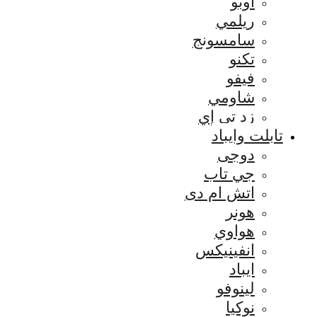
اوبو
ريلمي
سامسونج
تكنو
فيفو
شاومي
زد تي إي
تابلت وايباد
دوجى
جي تاب
اتش ام دى
هونر
هواوي
انفينيكس
ايباد
لينوفو
نوكيا