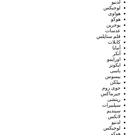
لدنيو
لوجيكس
هواوى
هوكو
يوجرين
عدسات
قلم ستايلس
كابلات
أمايا
أنكر
اورايمو
ايكونز
باسى
بيسوس
بيلكن
جوى روم
جيرماكس
ريتشى
سيلبيرات
سينديم
لانكس
لدنيو
لوجيكس
هوكو