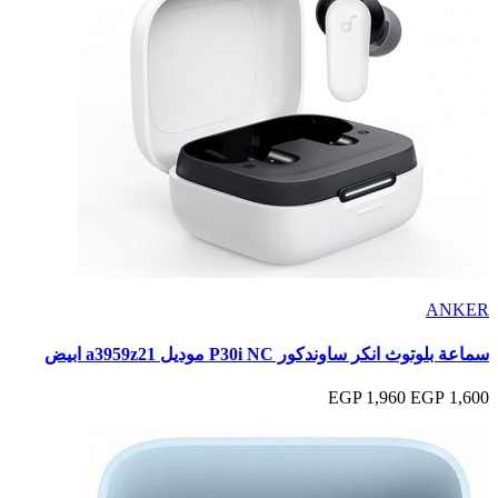
ANKER
سماعة بلوتوث انكر ساوندكور P30i NC موديل a3959z21 ابيض
1,960 EGP
1,600 EGP