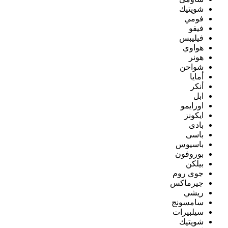
شويتيك
فومي
فيفو
فيليبس
هواوي
هونر
شواحن
أمايا
أنكر
ابل
اورايمو
ايكونز
بادى
باسى
باسيوس
بوروفون
بيلكن
جوى روم
جيرماكس
ريشي
سامسونج
سيلبيرات
شويتيك