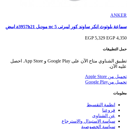
ANKER
سماعة بلوتوث انكر ساوند كور ليبرتى 5 nc موديل a3957h21 ابيض
5,329 EGP
4,350 EGP
حمل التطبيقات
تطبيق الشناوي متاح الآن على Google Play و App Store. احصل
عليه الآن.
تحميل من
Apple Store
تحميل من
Google Play
معلومات
انظمة التقسيط
فروعنا
عن الشناوى
سياسة الاستبدال والاسترجاع
سياسة الخصوصية