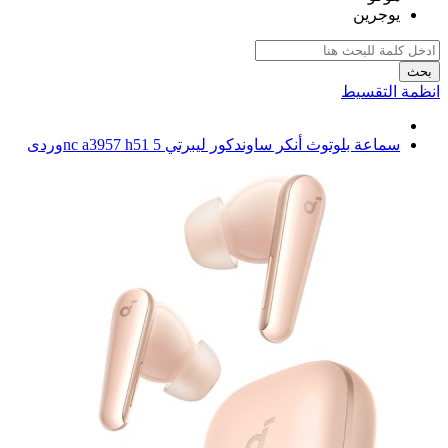
يوجرين
بحث
انظمة التقسيط
سماعة بلوتوث أنكر ساوندكور ليبرتي 5 nc a3957 h51وردى