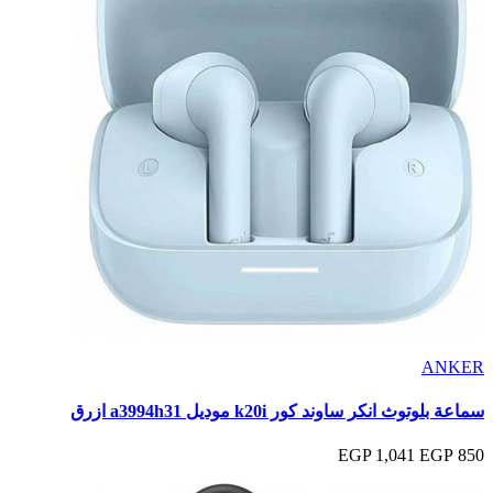
ANKER
سماعة بلوتوث انكر ساوند كور k20i موديل a3994h31 ازرق
1,041 EGP
850 EGP