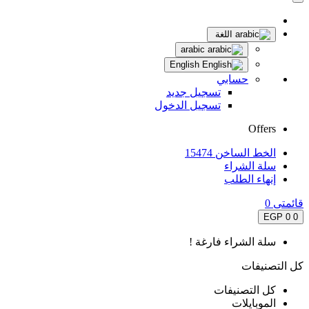
اللغة
arabic
English
حسابي
تسجيل جديد
تسجيل الدخول
Offers
الخط الساخن 15474
سلة الشراء
إنهاء الطلب
قائمتى
0
0 EGP
0
سلة الشراء فارغة !
كل التصنيفات
كل التصنيفات
الموبايلات