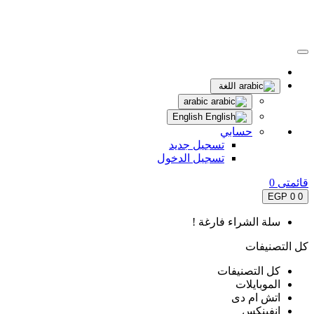
اللغة
arabic
English
حسابي
تسجيل جديد
تسجيل الدخول
قائمتى
0
0 EGP
0
سلة الشراء فارغة !
كل التصنيفات
كل التصنيفات
الموبايلات
اتش ام دى
انفينكس