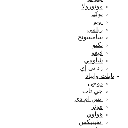
موتورولا
نوكيا
اوبو
ريلمي
سامسونج
تكنو
فيفو
شاومي
زد تي إي
تابلت وايباد
دوجى
جي تاب
اتش ام دى
هونر
هواوي
انفينيكس