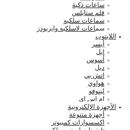
ساعات ذكية
قلم ستايلس
سماعات سلكيه
سماعات لاسلكيه وايربودز
اللابتوب
أيسر
ابل
أسوس
ديل
اتش بي
هواوي
لينوفو
ام اس اي
الأجهزة الإلكترونية
أجهزة متنوعة
اكسسوارات كمبيوتر