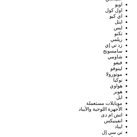
اوبو
اول كول
اي كيو
ايتل
ايس
تكنو
ريلمي
زد تي إي
سامسونج
شاومي
فيفو
لينوفو
موتورولا
نوكيا
هواوي
هونر
ابل
موبايلات مستعملة
الأجهزة اللوحية والآيباد
اتش ام دى
انفينيكس
ايباد
تي سي إل