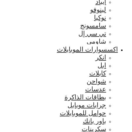
ايباد
لينوفو
نوكيا
سامسونج
تي سي إل
شاومي
اكسسوارات الموبايلات
انكر
ابل
كابلات
شواحن
عدسات
بطاقات الذاكرة
جرابات موبايل
حوامل للموبايلات
باور بانك
سكرينات