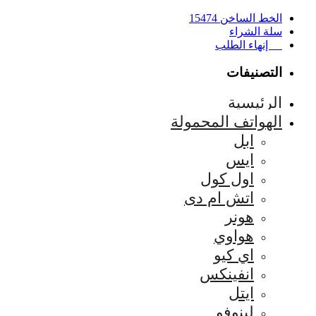
الخط الساخن 15474
سلة الشراء
إنهاء الطلب
التصنيفات
الرئيسية
الهواتف المحمولة
ابل
ايس
اول كول
اتش ام دى
هونر
هواوي
اي كيو
انفينكس
ايتل
لينوفو