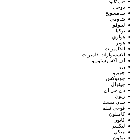
جي تاب
دوجى
سامسونج
شاومي
لينوفو
نوكيا
هواوي
هونر
الكاميرات
اكسسوارات كاميرات
اف اكس ستوديو
بويا
جوبرو
جودوكس
جينرال
دى جي اى
زيون
سان ديسك
فوجى فيلم
كاميلون
كانون
ليكسر
ميكي
نيكون