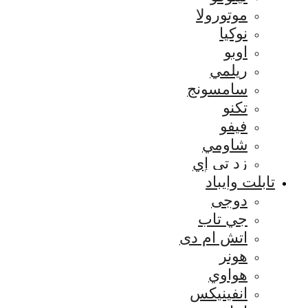
موتورولا
نوكيا
اوبو
ريلمي
سامسونج
تكنو
فيفو
شاومي
زد تي إي
تابلت وايباد
دوجى
جي تاب
اتش ام دى
هونر
هواوي
انفينيكس