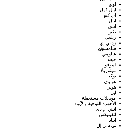
اوبو
اول كول
اي كيو
ايتل
ايس
تكنو
ريلمي
زد تي إي
سامسونج
شاومي
فيفو
لينوفو
موتورولا
نوكيا
هواوي
هونر
ابل
موبايلات مستعملة
الأجهزة اللوحية والآيباد
اتش ام دى
انفينيكس
ايباد
تي سي إل