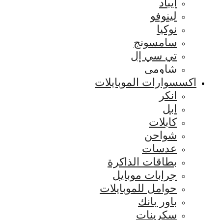
ايباد
لينوفو
نوكيا
سامسونج
تي سي إل
شاومي
اكسسوارات الموبايلات
انكر
ابل
كابلات
شواحن
عدسات
بطاقات الذاكرة
جرابات موبايل
حوامل للموبايلات
باور بانك
سكرينات