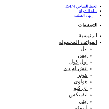
الخط الساخن 15474
سلة الشراء
إنهاء الطلب
التصنيفات
الرئيسية
الهواتف المحمولة
ابل
ايس
اول كول
اتش ام دى
هونر
هواوي
اي كيو
انفينكس
ايتل
لينوفو