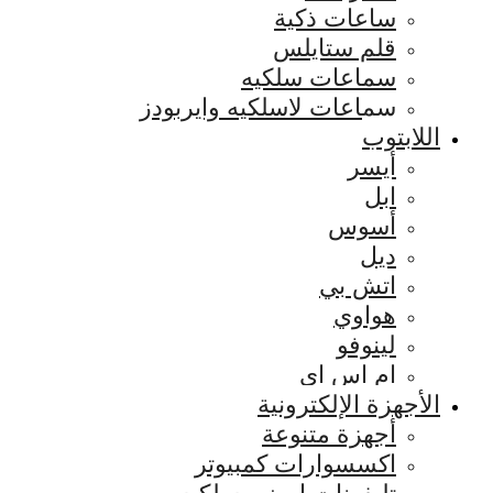
ساعات ذكية
قلم ستايلس
سماعات سلكيه
سماعات لاسلكيه وايربودز
اللابتوب
أيسر
ابل
أسوس
ديل
اتش بي
هواوي
لينوفو
ام اس اي
الأجهزة الإلكترونية
أجهزة متنوعة
اكسسوارات كمبيوتر