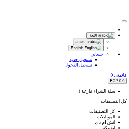
اللغة
arabic
English
حسابي
تسجيل جديد
تسجيل الدخول
قائمتى
0
0 EGP
0
سلة الشراء فارغة !
كل التصنيفات
كل التصنيفات
الموبايلات
اتش ام دى
انفينكس