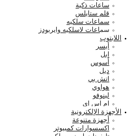
ساعات ذكية
قلم ستايلس
سماعات سلكيه
سماعات لاسلكيه وايربودز
اللابتوب
أيسر
ابل
أسوس
ديل
اتش بي
هواوي
لينوفو
ام اس اي
الأجهزة الإلكترونية
أجهزة متنوعة
اكسسوارات كمبيوتر