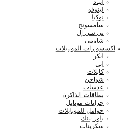
ايباد
لينوفو
نوكيا
سامسونج
تي سي إل
شاومي
اكسسوارات الموبايلات
انكر
ابل
كابلات
شواحن
عدسات
بطاقات الذاكرة
جرابات موبايل
حوامل للموبايلات
باور بانك
سكرينات