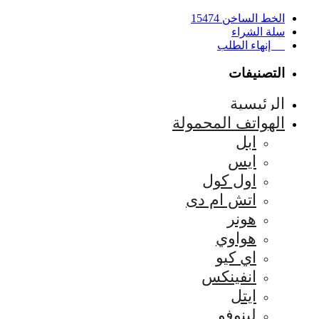
الخط الساخن 15474
سلة الشراء
إنهاء الطلب
التصنيفات
الرئيسية
الهواتف المحمولة
ابل
ايس
اول كول
اتش ام دى
هونر
هواوي
اي كيو
انفينكس
ايتل
لينوفو