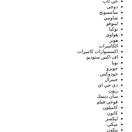
جي تاب
دوجى
سامسونج
شاومي
لينوفو
نوكيا
هواوي
هونر
الكاميرات
اكسسوارات كاميرات
اف اكس ستوديو
بويا
جوبرو
جودوكس
جينرال
دى جي اى
زيون
سان ديسك
فوجى فيلم
كاميلون
كانون
ليكسر
ميكي
نيكون