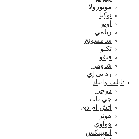
موتورولا
نوكيا
اوبو
ريلمي
سامسونج
تكنو
فيفو
شاومي
زد تي إي
تابلت وايباد
دوجى
جي تاب
اتش ام دى
هونر
هواوي
انفينيكس