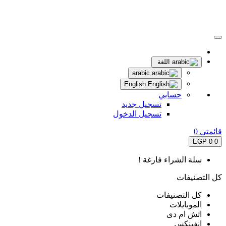
اللغة
arabic
English
حسابي
تسجيل جديد
تسجيل الدخول
قائمتى
0
0 EGP
0
سلة الشراء فارغة !
كل التصنيفات
كل التصنيفات
الموبايلات
اتش ام دى
انفينكس