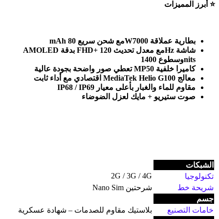
⭐
أبرز المميزات
بطارية عملاقة 7000
W
مع شحن سريع 80
mAh
شاشة
AMOLED
Hz
مع معدل تحديث 120
FHD+
بدقة
nits
وسطوع 1400
كاميرا خلفية 50
MP
تعطي صور واضحة بجودة عالية
معالج
MediaTek Helio G100
اقتصادي مع أداء ثابت
مقاوم للماء والغبار بأعلى معيار
IP68 / IP69
صوت ستيريو + مايك لعزل الضوضاء
الشبكات
2G / 3G / 4G
تكنولوجيا
شريحة خط
شرحتين Nano Sim
جسم
خامات التصنيع
بلاستيك مقاوم للصدمات – شهادة عسكرية