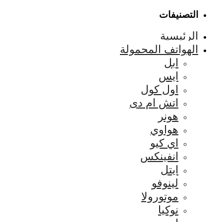
التصنيفات
الرئيسية
الهواتف المحمولة
ابل
ايس
اول كول
اتش ام دى
هونر
هواوي
اي كيو
انفينكس
ايتل
لينوفو
موتورولا
نوكيا