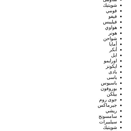
شويتيك
فومي
فيفو
فيليبس
هواوي
هونر
شواحن
أمايا
أنكر
ابل
اورايمو
ايكونز
بادى
باسى
باسيوس
بوروفون
بيلكن
جوى روم
جيرماكس
ريشي
سامسونج
سيلبيرات
شويتيك