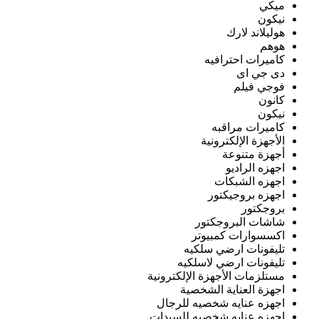
ميكي
نيكون
هوليلاند لارك
هوهم
كاميرات احترافيه
دى جي اى
فوجي فيلم
كانون
نيكون
كاميرات مراقبه
الأجهزة الإلكترونية
أجهزة متنوعة
اجهزه الراديو
اجهزه الشبكات
اجهزه بروجيكتور
بروجكتور
شاشات البروجكتور
اكسسوارات كمبيوتر
تليفونات ارضي سلكيه
تليفونات ارضي لاسلكيه
مستلزمات الأجهزة الإلكترونية
اجهزة العناية الشخصية
اجهزه عنايه شخصيه للرجال
اجهزه عنايه شخصيه للسيدات