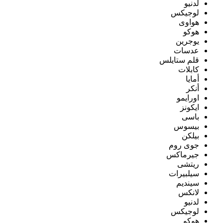
لدنيو
لوجيكس
هواوى
هوكو
يوجرين
عدسات
قلم ستايلس
كابلات
أمايا
أنكر
اورايمو
ايكونز
باسى
بيسوس
بيلكن
جوى روم
جيرماكس
ريتشى
سيلبيرات
سينديم
لانكس
لدنيو
لوجيكس
هوكو