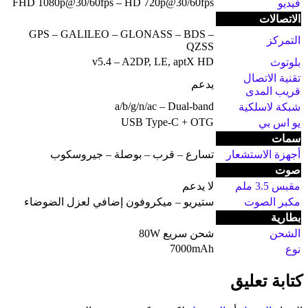
FHD 1080p@30/60fps – HD 720p@30/60fps
فيديو
الاتصالات
GPS – GALILEO – GLONASS – BDS –
التمركز
QZSS
v5.4 – A2DP, LE, aptX HD
بلوتوث
تقنية الاتصال
يدعم
قريب المدى
a/b/g/n/ac – Dual-band
شبكة لاسلكية
USB Type-C + OTG
يو اس بي
سمات
أجهزة الاستشعار
تسارع – قرب – بوصلة – جيروسكوب
صوت
مقبس 3.5 ملم
لا يدعم
مكبر الصوت
ستيريو – ميكروفون إضافي لعزل الضوضاء
بطارية
الشحن
شحن سريع 80W
7000mAh
نوع
كتابة تعليق