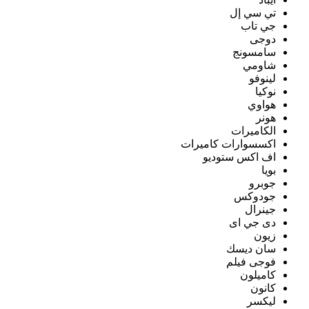
تي سي إل
جي تاب
دوجى
سامسونج
شاومي
لينوفو
نوكيا
هواوي
هونر
الكاميرات
اكسسوارات كاميرات
اف اكس ستوديو
بويا
جوبرو
جودوكس
جينرال
دى جي اى
زيون
سان ديسك
فوجى فيلم
كاميلون
كانون
ليكسر