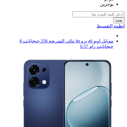
يوجرين
بحث
انظمة التقسيط
موبايل اوبو a6 برو 4g ثنائي الشريحة 256 جيجابايت 8
جيجابايت رام 6.57