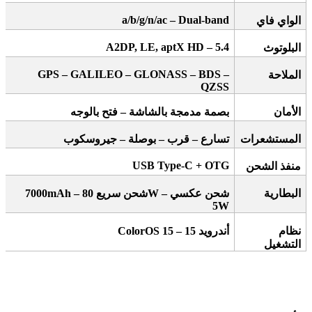
a/b/g/n/ac – Dual-band
الواي فاي
5.4 – A2DP, LE, aptX HD
البلوتوث
GPS – GALILEO – GLONASS – BDS –
الملاحة
QZSS
الأمان
بصمة مدمجة بالشاشة – فتح بالوجه
المستشعرات
تسارع – قرب – بوصلة – جيروسكوب
USB Type-C + OTG
منفذ الشحن
البطارية
شحن عكسي
W –
شحن سريع 80
7000mAh –
5
W
نظام
أندرويد 15
– ColorOS 15
التشغيل