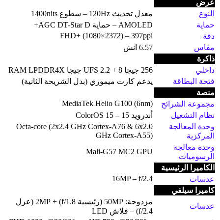
عرض
النوع
معدل تحديث 120Hz – سطوع 1400nits
حماية
AMOLED – حماية AGC DT-Star D+
FHD+ (1080×2372) – 397ppi
دقة
مقاس
6.57 انش
ذاكرة
داخلي
256 جيجا UFS 2.2 + 8 جيجا RAM LPDDR4X
فتحة البطاقة
يدعم كارت ميموري (بدل الشريحة الثانية)
منصة
MediaTek Helio G100 (6nm)
مجموعة الشرائح
نظام التشغيل
أندرويد 15 – ColorOS 15
وحدة المعالجة
Octa-core (2x2.4 GHz Cortex-A76 & 6x2.0
GHz Cortex-A55)
المركزية
وحدة معالجة
Mali-G57 MC2 GPU
الرسوميات
الكاميرا الرئيسية
16MP – f/2.4
عدسات
كاميرا سيلفي
مزدوجة: 50MP (رئيسية f/1.8) + 2MP (عزل
عدسات
f/2.4) – فلاش LED