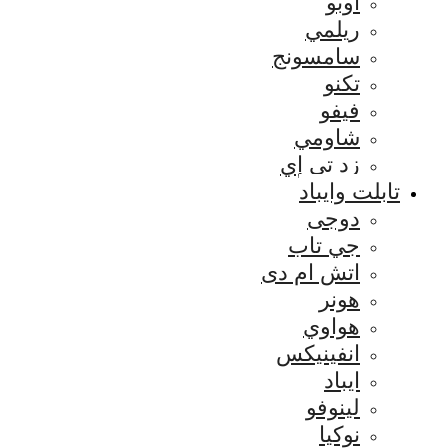
اوبو
ريلمي
سامسونج
تكنو
فيفو
شاومي
زد تي إي
تابلت وايباد
دوجى
جي تاب
اتش ام دى
هونر
هواوي
انفينيكس
ايباد
لينوفو
نوكيا