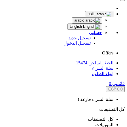
اللغة
arabic
English
حسابي
تسجيل جديد
تسجيل الدخول
Offers
الخط الساخن 15474
سلة الشراء
إنهاء الطلب
قائمتى
0
0 EGP
0
سلة الشراء فارغة !
كل التصنيفات
كل التصنيفات
الموبايلات