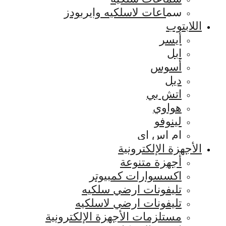
سماعات لاسلكيه وايربودز
اللابتوب
أيسر
ابل
أسوس
ديل
اتش بي
هواوي
لينوفو
ام اس اي
الأجهزة الإلكترونية
أجهزة متنوعة
اكسسوارات كمبيوتر
تليفونات ارضي سلكيه
تليفونات ارضي لاسلكيه
مستلزمات الأجهزة الإلكترونية