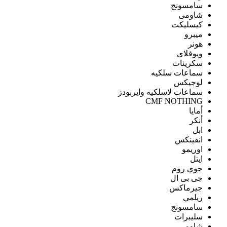
سامسونج
شاومى
كيسليكت
ميبرو
هونر
ويوفلاى
سكرينات
سماعات سلكيه
لوجيكس
سماعات لاسلكيه وايربودز
CMF NOTHING
أمايا
أنكر
ابل
انفينكس
اوريمو
ايتل
جوي روم
جى بى ال
جيرماكس
ريلمي
سامسونج
سليبرات
شاومى