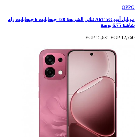
OPPO
موبايل أوبو A6T 5G ثنائي الشريحة 128 جيجابايت 6 جيجابايت رام
شاشة 6.75 بوصة
15,631 EGP
12,760 EGP