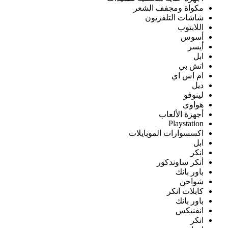
مكواة ومجفف الشعر
شاشات التلفزيون
اللابتوب
أسوس
أيسر
ابل
اتش بي
ام اس اي
ديل
لينوفو
هواوي
أجهزة الألعاب
Playstation
اكسسوارات الموبايلات
ابل
انكر
أنكر ساوندكور
باور بانك
شواحن
كابلات انكر
باور بانك
انفنيكس
انكر