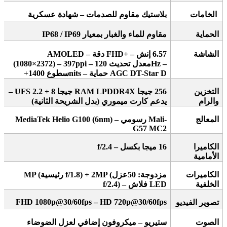
الخامات
بلاستيك مقاوم للصدمات – شهادة عسكرية
الحماية
مقاوم للماء والغبار بمعيار
IP68 / IP69
الشاشة
6.57
إنش
– AMOLED –
FHD+
دقة
Hz –
معدل تحديث 120
(1080×2372) – 397ppi –
AGC DT-Star D+
حماية
nits –
سطوع 1400
التخزين
256
جيجا
UFS 2.2 + 8
RAM LPDDR4X –
جيجا
والرام
يدعم كارت ميموري (بدل الشريحة الثانية)
المعالج
Mali-
رسومي
MediaTek Helio G100 (6nm) –
G57 MC2
الكاميرا
16
ميجا بكسل
– f/2.4
الأمامية
الكاميرات
مزدوجة: 50
عزل
f/1.8) + 2MP (
رئيسية
MP (
الخلفية
LED
فلاش
f/2.4) –
FHD 1080p@30/60fps – HD 720p@30/60fps
تصوير الفيديو
الصوت
ستيريو – ميكروفون إضافي لعزل الضوضاء