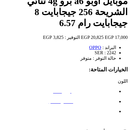
موبايل اوبو a6 برو 4g ثنائي
الشريحة 256 جيجابايت 8
جيجابايت رام 6.57
17,000 EGP
20,825 EGP
التوفير :
3,825 EGP
البراند :
OPPO
SER :
2242
حالة التوفر :
متوفر
الخيارات المتاحة:
اللون
أزرق سماوي
الأحمر الخشبي