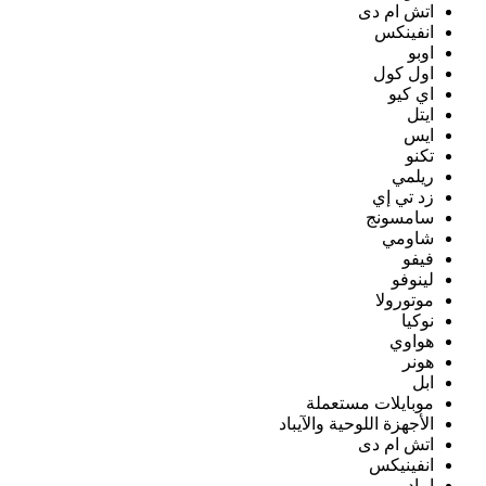
اتش ام دى
انفينكس
اوبو
اول كول
اي كيو
ايتل
ايس
تكنو
ريلمي
زد تي إي
سامسونج
شاومي
فيفو
لينوفو
موتورولا
نوكيا
هواوي
هونر
ابل
موبايلات مستعملة
الأجهزة اللوحية والآيباد
اتش ام دى
انفينيكس
ايباد