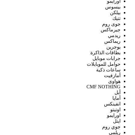
اورايمو
بيسوس
بيلكن
تتيك
جوى روم
جيرماكس
ريدمي
ريماكس
يوجرين
بطاقات الذاكرة
جرابات موبايل
حوامل للموبايلات
ساعات ذكية
أمازفيت
هواوى
CMF NOTHING
أبل
أمايا
انفينكس
اوتيتو
اورايمو
ايتل
جوي روم
ريلمى