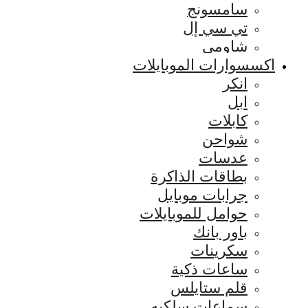
سامسونج
تي سي إل
شاومي
اكسسوارات الموبايلات
انكر
ابل
كابلات
شواحن
عدسات
بطاقات الذاكرة
جرابات موبايل
حوامل للموبايلات
باور بانك
سكرينات
ساعات ذكية
قلم ستايلس
سماعات سلكيه