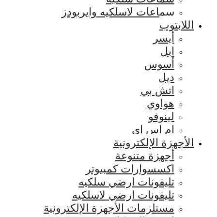
سماعات لاسلكيه وايربودز
اللابتوب
أيسر
ابل
أسوس
ديل
اتش بي
هواوي
لينوفو
ام اس اي
الأجهزة الإلكترونية
أجهزة متنوعة
اكسسوارات كمبيوتر
تليفونات ارضي سلكيه
تليفونات ارضي لاسلكيه
مستلزمات الأجهزة الإلكترونية