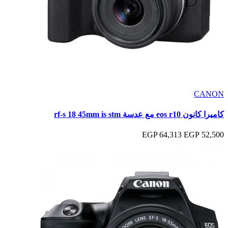
CANON
كاميرا كانون eos r10 مع عدسة rf-s 18 45mm is stm
64,313 EGP
52,500 EGP