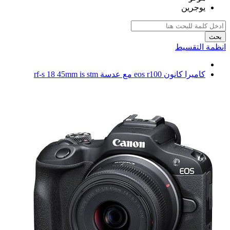
يوجرين
بحث
انظمة التقسيط
كاميرا كانون eos r100 مع عدسة rf-s 18 45mm is stm