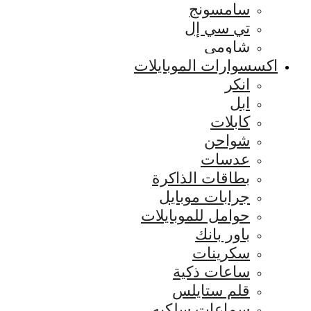
سامسونج
تي سي إل
شاومي
اكسسوارات الموبايلات
انكر
ابل
كابلات
شواحن
عدسات
بطاقات الذاكرة
جرابات موبايل
حوامل للموبايلات
باور بانك
سكرينات
ساعات ذكية
قلم ستايلس
سماعات سلكيه