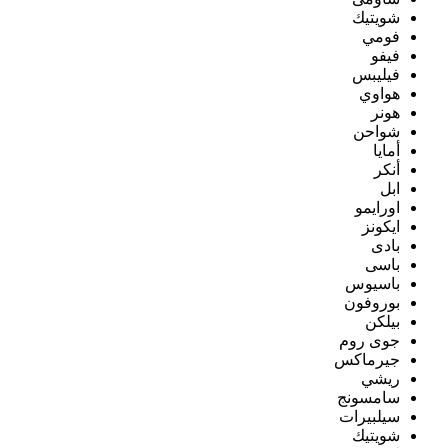
شويتيك
فومي
فيفو
فيليبس
هواوي
هونر
شواحن
أمايا
أنكر
ابل
اورايمو
ايكونز
بادى
باسى
باسيوس
بوروفون
بيلكن
جوى روم
جيرماكس
ريشي
سامسونج
سيلبيرات
شويتيك