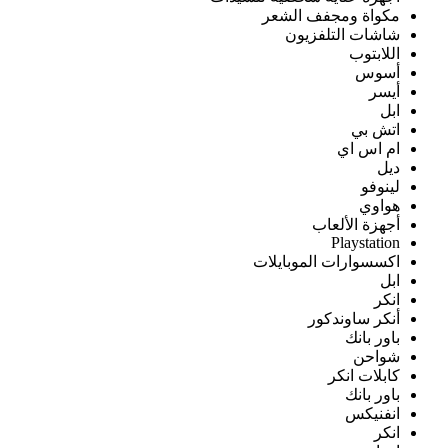
مكواة ومجفف الشعر
شاشات التلفزيون
اللابتوب
أسوس
أيسر
ابل
اتش بي
ام اس اي
ديل
لينوفو
هواوي
أجهزة الألعاب
Playstation
اكسسوارات الموبايلات
ابل
انكر
أنكر ساوندكور
باور بانك
شواحن
كابلات انكر
باور بانك
انفنيكس
انكر