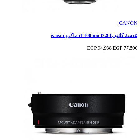
CANON
عدسة كانون rf 100mm f2.8 l ماكرو is usm
94,938 EGP
77,500 EGP