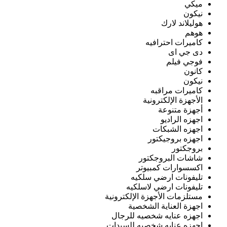
ميكي
نيكون
هوليلاند لارك
هوهم
كاميرات احترافيه
دى جي اى
فوجي فيلم
كانون
نيكون
كاميرات مراقبه
الأجهزة الإلكترونية
أجهزة متنوعة
اجهزه الراديو
اجهزه الشبكات
اجهزه بروجيكتور
بروجكتور
شاشات البروجكتور
اكسسوارات كمبيوتر
تليفونات ارضي سلكيه
تليفونات ارضي لاسلكيه
مستلزمات الأجهزة الإلكترونية
اجهزة العناية الشخصية
اجهزه عنايه شخصيه للرجال
اجهزه عنايه شخصيه للسيدات