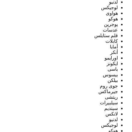
لدنيو
لوجيكس
هواوى
هوكو
يوجرين
عدسات
قلم ستايلس
كابلات
أمايا
أنكر
اورايمو
ايكونز
باسى
بيسوس
بيلكن
جوى روم
جيرماكس
ريتشى
سيلبيرات
سينديم
لانكس
لدنيو
لوجيكس
هوكو