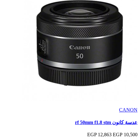
CANON
عدسة كانون rf 50mm f1.8 stm
12,863 EGP
10,500 EGP