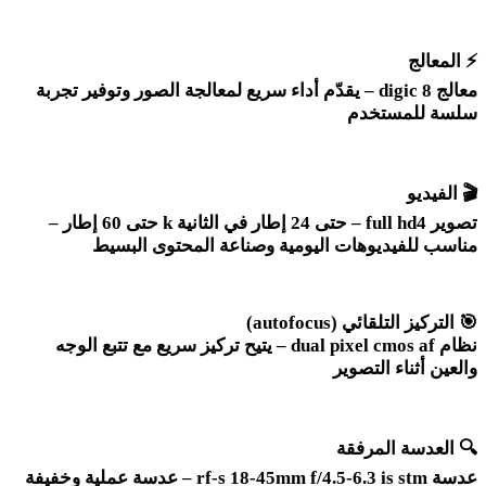
⚡
المعالج
معالج
digic 8 –
يقدّم أداء سريع لمعالجة الصور وتوفير تجربة
سلسة للمستخدم
🎬
الفيديو
تصوير 4
– full hd
حتى 24 إطار في الثانية
k
حتى 60 إطار –
مناسب للفيديوهات اليومية وصناعة المحتوى البسيط
🎯
التركيز التلقائي
(autofocus)
نظام
dual pixel cmos af –
يتيح تركيز سريع مع تتبع الوجه
والعين أثناء التصوير
🔍
العدسة المرفقة
عدسة
rf-s 18-45mm f/4.5-6.3 is stm –
عدسة عملية وخفيفة