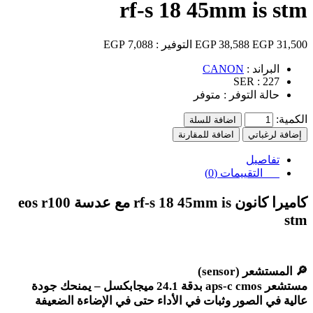
rf-s 18 45mm is stm
31,500 EGP
38,588 EGP
التوفير :
7,088 EGP
البراند :
CANON
SER :
227
حالة التوفر :
متوفر
الكمية:
اضافة للسلة
إضافة لرغباتي
اضافة للمقارنة
تفاصيل
التقييمات (0)
كاميرا كانون
eos r100
rf-s 18 45mm is
مع عدسة
stm
🔎
المستشعر
(sensor)
مستشعر
aps-c cmos
بدقة 24.1 ميجابكسل – يمنحك جودة
عالية في الصور وثبات في الأداء حتى في الإضاءة الضعيفة