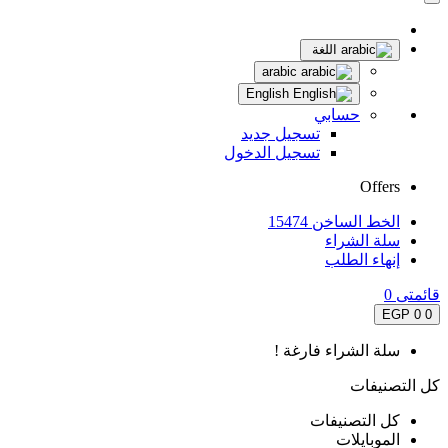
اللغة
arabic
English
حسابي
تسجيل جديد
تسجيل الدخول
Offers
الخط الساخن 15474
سلة الشراء
إنهاء الطلب
قائمتى
0
0 EGP
0
سلة الشراء فارغة !
كل التصنيفات
كل التصنيفات
الموبايلات