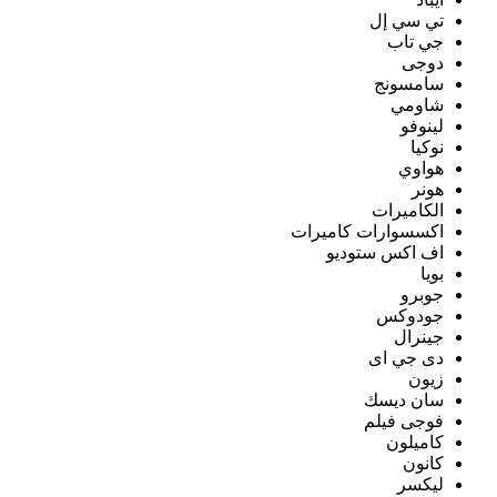
تي سي إل
جي تاب
دوجى
سامسونج
شاومي
لينوفو
نوكيا
هواوي
هونر
الكاميرات
اكسسوارات كاميرات
اف اكس ستوديو
بويا
جوبرو
جودوكس
جينرال
دى جي اى
زيون
سان ديسك
فوجى فيلم
كاميلون
كانون
ليكسر