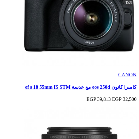
CANON
كاميرا كانون eos 250d مع عدسة ef s 18 55mm IS STM
39,813 EGP
32,500 EGP