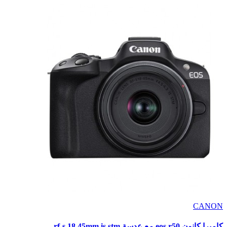
CANON
كاميرا كانون eos r50 مع عدسة rf-s 18 45mm is stm