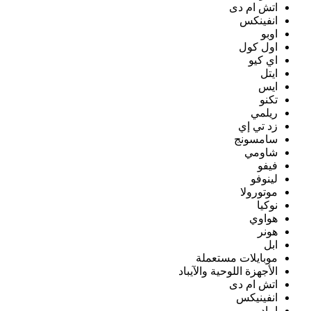
اتش ام دى
انفينكس
اوبو
اول كول
اي كيو
ايتل
ايس
تكنو
ريلمي
زد تي إي
سامسونج
شاومي
فيفو
لينوفو
موتورولا
نوكيا
هواوي
هونر
ابل
موبايلات مستعملة
الأجهزة اللوحية والآيباد
اتش ام دى
انفينيكس
ايباد