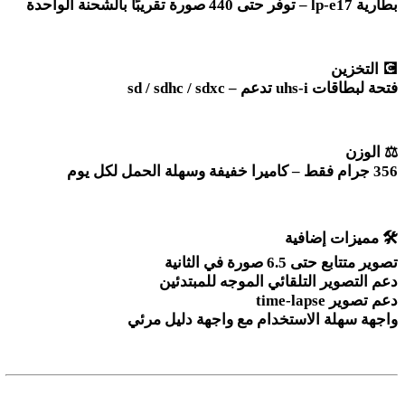
بطارية
lp-e17 –
توفّر حتى 440 صورة تقريبًا بالشحنة الواحدة
💽
التخزين
فتحة لبطاقات
sd / sdhc / sdxc –
uhs-i
تدعم
⚖️
الوزن
356
جرام فقط – كاميرا خفيفة وسهلة الحمل لكل يوم
🛠️
مميزات إضافية
تصوير متتابع حتى 6.5 صورة في الثانية
دعم التصوير التلقائي الموجه للمبتدئين
دعم تصوير
time-lapse
واجهة سهلة الاستخدام مع واجهة دليل مرئي