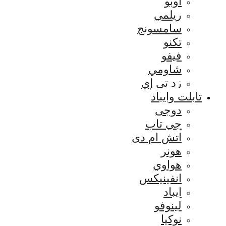
اوبو
ريلمي
سامسونج
تكنو
فيفو
شاومي
زد تي إي
تابلت وايباد
دوجى
جي تاب
اتش ام دى
هونر
هواوي
انفينيكس
ايباد
لينوفو
نوكيا