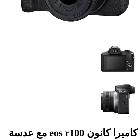
كاميرا كانون eos r100 مع عدسة