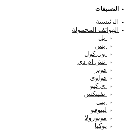
التصنيفات
الرئيسية
الهواتف المحمولة
ابل
ايس
اول كول
اتش ام دى
هونر
هواوي
اي كيو
انفينكس
ايتل
لينوفو
موتورولا
نوكيا