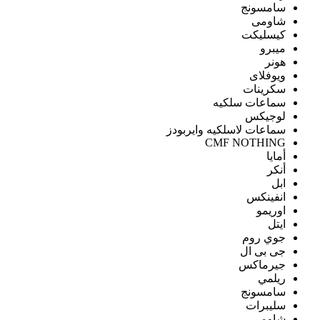
سامسونج
شاومى
كيسليكت
ميبرو
هونر
ويوفلاى
سكرينات
سماعات سلكيه
لوجيكس
سماعات لاسلكيه وايربودز
CMF NOTHING
أمايا
أنكر
ابل
انفينكس
اوريمو
ايتل
جوي روم
جى بى ال
جيرماكس
ريلمي
سامسونج
سليبرات
شاومى