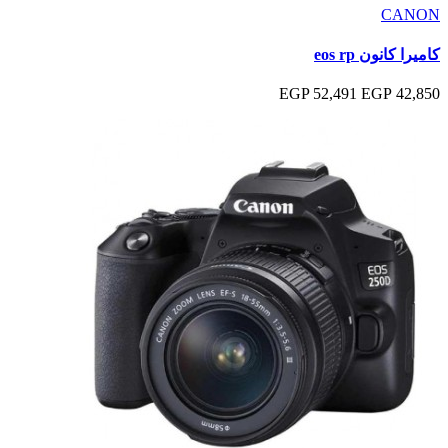
CANON
كاميرا كانون eos rp
52,491 EGP
42,850 EGP