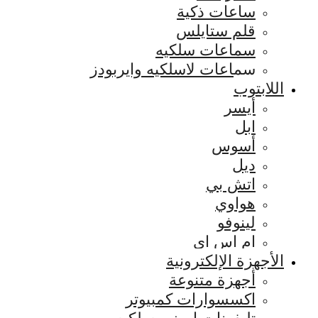
ساعات ذكية
قلم ستايلس
سماعات سلكيه
سماعات لاسلكيه وايربودز
اللابتوب
أيسر
ابل
أسوس
ديل
اتش بي
هواوي
لينوفو
ام اس اي
الأجهزة الإلكترونية
أجهزة متنوعة
اكسسوارات كمبيوتر