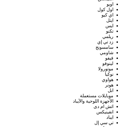
اوبو
اول كول
اي كيو
ايتل
ايس
تكنو
ريلمي
زد تي إي
سامسونج
شاومي
فيفو
لينوفو
موتورولا
نوكيا
هواوي
هونر
ابل
موبايلات مستعملة
الأجهزة اللوحية والآيباد
اتش ام دى
انفينيكس
ايباد
تي سي إل