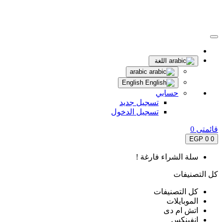
اللغة
arabic
English
حسابي
تسجيل جديد
تسجيل الدخول
قائمتى
0
0 EGP
0
سلة الشراء فارغة !
كل التصنيفات
كل التصنيفات
الموبايلات
اتش ام دى
انفينكس