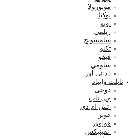
موتورولا
نوكيا
اوبو
ريلمي
سامسونج
تكنو
فيفو
شاومي
زد تي إي
تابلت وايباد
دوجى
جي تاب
اتش ام دى
هونر
هواوي
انفينيكس