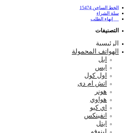
الخط الساخن 15474
سلة الشراء
إنهاء الطلب
التصنيفات
الرئيسية
الهواتف المحمولة
ابل
ايس
اول كول
اتش ام دى
هونر
هواوي
اي كيو
انفينكس
ايتل
لينوفو