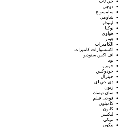
جي تاب
دوجى
سامسونج
شاومي
لينوفو
نوكيا
هواوي
هونر
الكاميرات
اكسسوارات كاميرات
اف اكس ستوديو
بويا
جوبرو
جودوكس
جينرال
دى جي اى
زيون
سان ديسك
فوجى فيلم
كاميلون
كانون
ليكسر
ميكي
نيكون