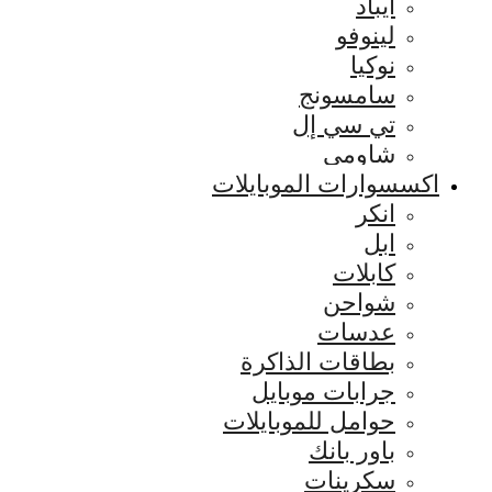
ايباد
لينوفو
نوكيا
سامسونج
تي سي إل
شاومي
اكسسوارات الموبايلات
انكر
ابل
كابلات
شواحن
عدسات
بطاقات الذاكرة
جرابات موبايل
حوامل للموبايلات
باور بانك
سكرينات