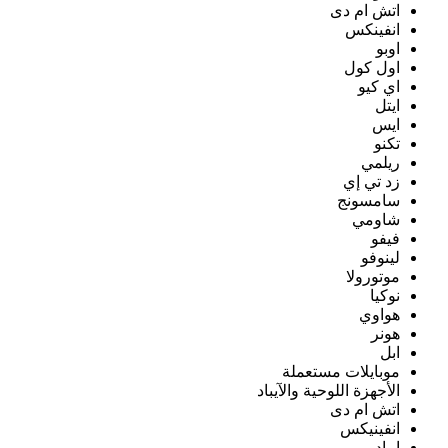
اتش ام دى
انفينكس
اوبو
اول كول
اي كيو
ايتل
ايس
تكنو
ريلمي
زد تي إي
سامسونج
شاومي
فيفو
لينوفو
موتورولا
نوكيا
هواوي
هونر
ابل
موبايلات مستعملة
الأجهزة اللوحية والآيباد
اتش ام دى
انفينيكس
ايباد