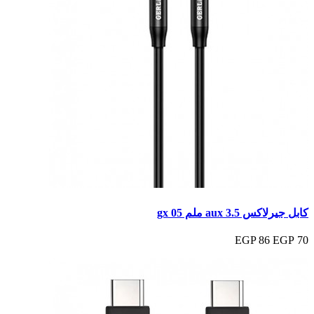
كابل جيرلاكس aux 3.5 ملم gx 05
86 EGP
70 EGP