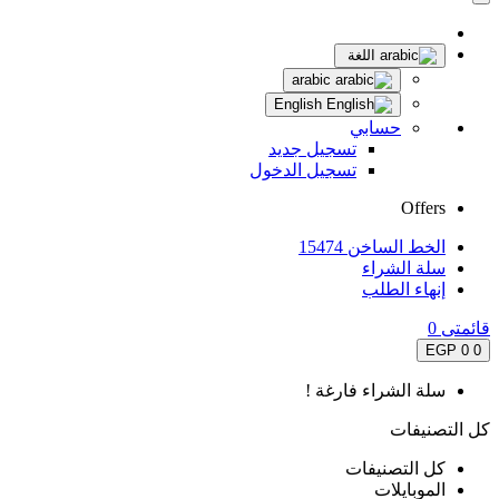
اللغة
arabic
English
حسابي
تسجيل جديد
تسجيل الدخول
Offers
الخط الساخن 15474
سلة الشراء
إنهاء الطلب
قائمتى
0
0 EGP
0
سلة الشراء فارغة !
كل التصنيفات
كل التصنيفات
الموبايلات