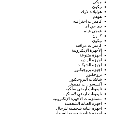
ميكي
نيكون
هوليلاند لارك
هوهم
كاميرات احترافيه
دى جي اى
فوجي فيلم
كانون
نيكون
كاميرات مراقبه
الأجهزة الإلكترونية
أجهزة متنوعة
اجهزه الراديو
اجهزه الشبكات
اجهزه بروجيكتور
بروجكتور
شاشات البروجكتور
اكسسوارات كمبيوتر
تليفونات ارضي سلكيه
تليفونات ارضي لاسلكيه
مستلزمات الأجهزة الإلكترونية
اجهزة العناية الشخصية
اجهزه عنايه شخصيه للرجال
اجهزه عنايه شخصيه للسيدات