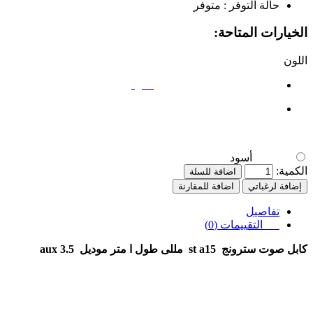
حالة التوفر :
متوفر
الخيارات المتاحة:
اللون
أسود
أسود
الكمية:
اضافة للسلة
إضافة لرغباتي
اضافة للمقارنة
تفاصيل
التقييمات (0)
كابل صوت سترونج
st a15
مللى طول ا متر موديل
aux 3.5