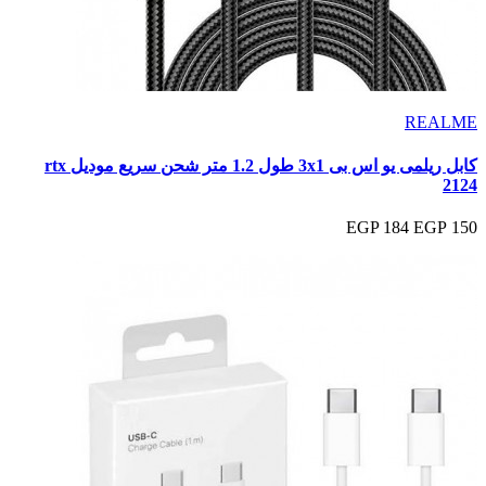
REALME
كابل ريلمى يو اس بى 3x1 طول 1.2 متر شحن سريع موديل rtx
2124
184 EGP
150 EGP