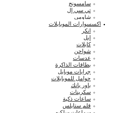
سامسونج
تي سي إل
شاومي
اكسسوارات الموبايلات
انكر
ابل
كابلات
شواحن
عدسات
بطاقات الذاكرة
جرابات موبايل
حوامل للموبايلات
باور بانك
سكرينات
ساعات ذكية
قلم ستايلس
سماعات سلكيه