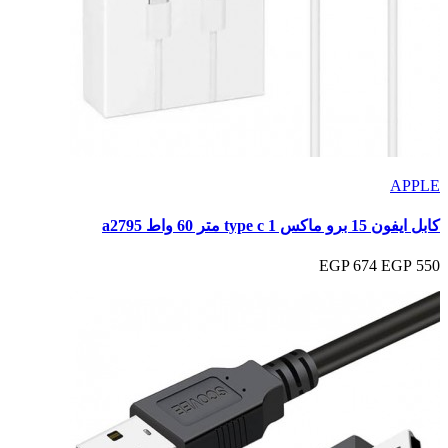
APPLE
كابل ايفون 15 برو ماكس type c 1 متر 60 واط a2795
674 EGP
550 EGP