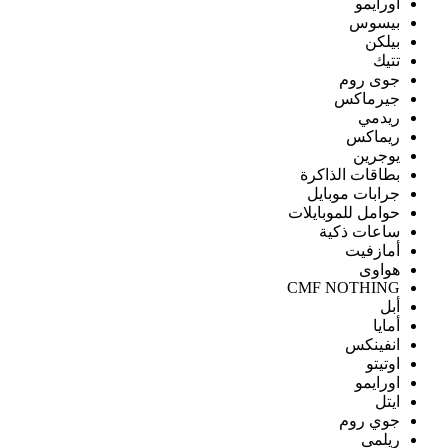
اورايمو
بيسوس
بيلكن
تتيك
جوى روم
جيرماكس
ريدمي
ريماكس
يوجرين
بطاقات الذاكرة
جرابات موبايل
حوامل للموبايلات
ساعات ذكية
أمازفيت
هواوى
CMF NOTHING
أبل
أمايا
انفينكس
اوتيتو
اورايمو
ايتل
جوي روم
ريلمى