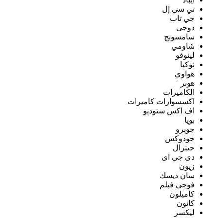
تي سي إل
جي تاب
دوجى
سامسونج
شاومي
لينوفو
نوكيا
هواوي
هونر
الكاميرات
اكسسوارات كاميرات
اف اكس ستوديو
بويا
جوبرو
جودوكس
جينرال
دى جي اى
زيون
سان ديسك
فوجى فيلم
كاميلون
كانون
ليكسر