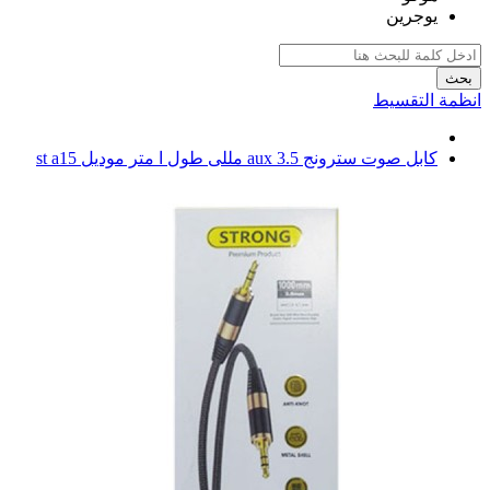
يوجرين
بحث
انظمة التقسيط
كابل صوت سترونج aux 3.5 مللى طول ا متر موديل st a15