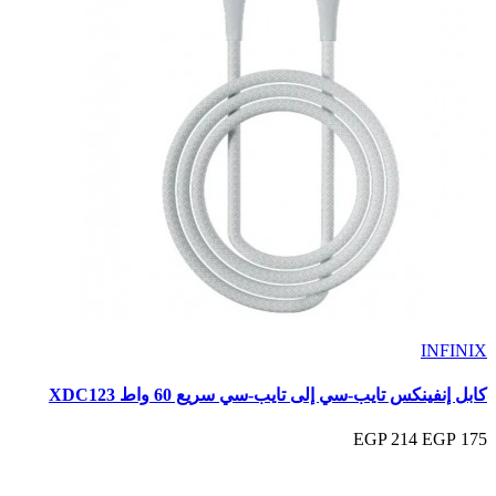
INFINIX
كابل إنفينكس تايب-سي إلى تايب-سي سريع 60 واط XDC123
214 EGP
175 EGP