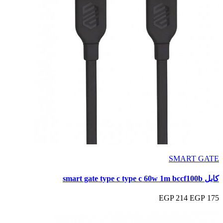
SMART GATE
كابل smart gate type c type c 60w 1m bccf100b
214 EGP
175 EGP