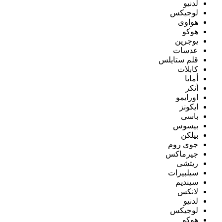
لدنيو
لوجيكس
هواوى
هوكو
يوجرين
عدسات
قلم ستايلس
كابلات
أمايا
أنكر
اورايمو
ايكونز
باسى
بيسوس
بيلكن
جوى روم
جيرماكس
ريتشى
سيلبيرات
سينديم
لانكس
لدنيو
لوجيكس
هوكو