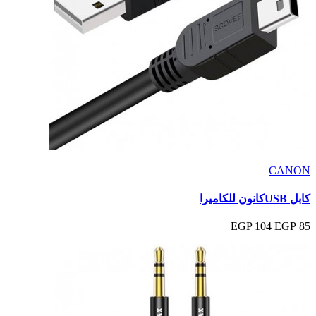
CANON
كابل USBكانون للكاميرا
104 EGP
85 EGP