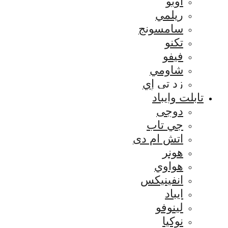
اوبو
ريلمي
سامسونج
تكنو
فيفو
شاومي
زد تي إي
تابلت وايباد
دوجى
جي تاب
اتش ام دى
هونر
هواوي
انفينيكس
ايباد
لينوفو
نوكيا