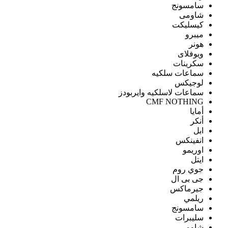
سامسونج
شاومى
كيسليكت
ميبرو
هونر
ويوفلاى
سكرينات
سماعات سلكيه
لوجيكس
سماعات لاسلكيه وايربودز
CMF NOTHING
أمايا
أنكر
ابل
انفينكس
اوريمو
ايتل
جوي روم
جى بى ال
جيرماكس
ريلمي
سامسونج
سليبرات
شاومى