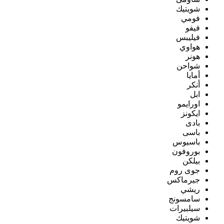
شويتيك
فومي
فيفو
فيليبس
هواوي
هونر
شواحن
أمايا
أنكر
ابل
اورايمو
ايكونز
بادى
باسى
باسيوس
بوروفون
بيلكن
جوى روم
جيرماكس
ريشي
سامسونج
سيلبيرات
شويتيك