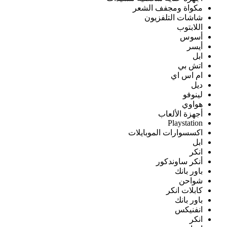
مكواة ومجفف الشعر
شاشات التلفزيون
اللابتوب
أسوس
أيسر
ابل
اتش بي
ام اس اي
ديل
لينوفو
هواوي
أجهزة الألعاب
Playstation
اكسسوارات الموبايلات
ابل
انكر
أنكر ساوندكور
باور بانك
شواحن
كابلات انكر
باور بانك
انفنيكس
انكر