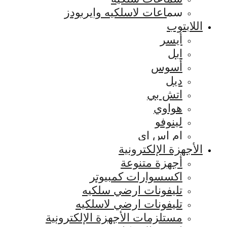
سماعات لاسلكيه وايربودز
اللابتوب
أيسر
ابل
أسوس
ديل
اتش بي
هواوي
لينوفو
ام اس اي
الأجهزة الإلكترونية
أجهزة متنوعة
اكسسوارات كمبيوتر
تليفونات ارضي سلكيه
تليفونات ارضي لاسلكيه
مستلزمات الأجهزة الإلكترونية