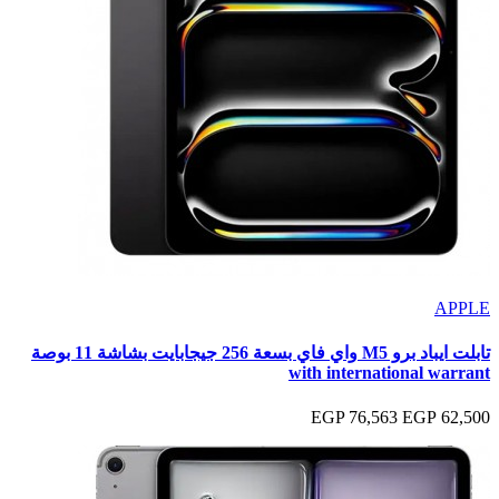
APPLE
تابلت ايباد برو M5 واي فاي بسعة 256 جيجابايت بشاشة 11 بوصة
with international warrant
76,563 EGP
62,500 EGP