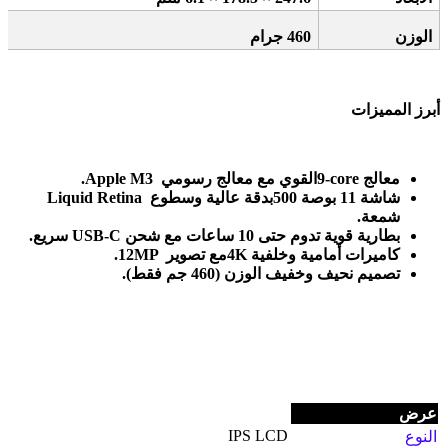
الوزن
460
جرام
أبرز المميزات
معالج
9-core.
القوي مع معالج رسومي
Apple M3
شاشة
11
بوصة
Liquid Retina
500
بدقة عالية وسطوع
شمعة
.
بطارية قوية تدوم حتى
10
ساعات مع شحن
USB-C
سريع
.
كاميرات أمامية وخلفية
4K.
مع تصوير
12MP
تصميم نحيف وخفيف الوزن
(460
جم فقط
).
عرض
IPS LCD
النوع