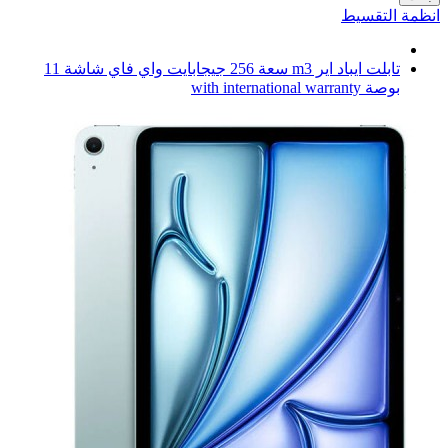
انظمة التقسيط
تابلت ايباد اير m3 سعة 256 جيجابايت واي فاي شاشة 11
بوصة with international warranty