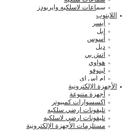
سماعات لاسلكيه وايربودز
اللابتوب
أيسر
ابل
أسوس
ديل
اتش بي
هواوي
لينوفو
ام اس اي
الأجهزة الإلكترونية
أجهزة متنوعة
اكسسوارات كمبيوتر
تليفونات ارضي سلكيه
تليفونات ارضي لاسلكيه
مستلزمات الأجهزة الإلكترونية