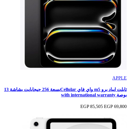
APPLE
تابلت ايباد برو m5 واي فاي Cellularبسعة 256 جيجابايت بشاشة 13
بوصة with international warranty
85,505 EGP
69,800 EGP