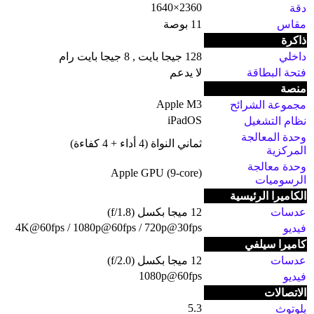
2360×1640
دقة
مقاس
11 بوصة
ذاكرة
داخلي
128 جيجا بايت , 8 جيجا بايت رام
فتحة البطاقة
لا يدعم
منصة
Apple M3
مجموعة الشرائح
iPadOS
نظام التشغيل
وحدة المعالجة
ثماني النواة (4 أداء + 4 كفاءة)
المركزية
وحدة معالجة
Apple GPU (9-core)
الرسوميات
الكاميرا الرئيسية
عدسات
12 ميجا بكسل (f/1.8)
4K@60fps / 1080p@60fps / 720p@30fps
فيديو
كاميرا سيلفي
عدسات
12 ميجا بكسل (f/2.0)
1080p@60fps
فيديو
الاتصالات
5.3
بلوتوث