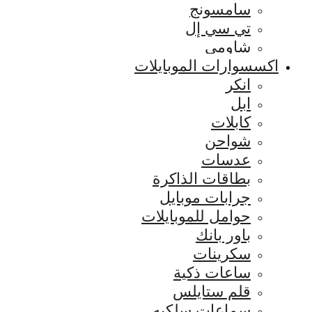
سامسونج
تي سي إل
شاومي
اكسسوارات الموبايلات
انكر
ابل
كابلات
شواحن
عدسات
بطاقات الذاكرة
جرابات موبايل
حوامل للموبايلات
باور بانك
سكرينات
ساعات ذكية
قلم ستايلس
سماعات سلكيه