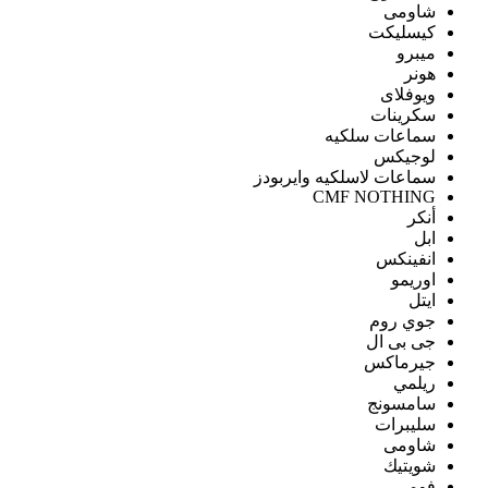
شاومى
كيسليكت
ميبرو
هونر
ويوفلاى
سكرينات
سماعات سلكيه
لوجيكس
سماعات لاسلكيه وايربودز
CMF NOTHING
أنكر
ابل
انفينكس
اوريمو
ايتل
جوي روم
جى بى ال
جيرماكس
ريلمي
سامسونج
سليبرات
شاومى
شويتيك
فومي