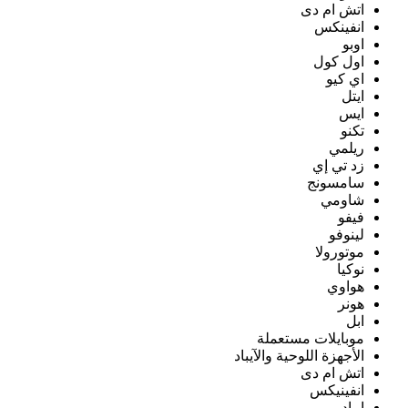
اتش ام دى
انفينكس
اوبو
اول كول
اي كيو
ايتل
ايس
تكنو
ريلمي
زد تي إي
سامسونج
شاومي
فيفو
لينوفو
موتورولا
نوكيا
هواوي
هونر
ابل
موبايلات مستعملة
الأجهزة اللوحية والآيباد
اتش ام دى
انفينيكس
ايباد