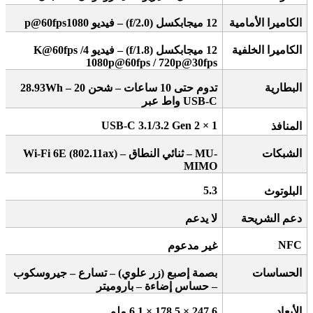
الكاميرا الأمامية
12
ميجابكسل
(f/2.0) –
فيديو 1080
p@60fps
الكاميرا الخلفية
12
ميجابكسل
(f/1.8) –
فيديو 4
K@60fps /
1080p@60fps / 720p@30fps
البطارية
تدوم حتى 10 ساعات – شحن 20
28.93Wh –
USB-C
واط عبر
1 × USB-C 3.1/3.2 Gen 2
المنافذ
الشبكات
– MU-
ثنائي النطاق
Wi-Fi 6E (802.11ax) –
MIMO
5.3
البلوتوث
دعم الشريحة
لا يدعم
NFC
غير مدعوم
الحساسات
بصمة إصبع (زر علوي) – تسارع – جيروسكوب
– حساس إضاءة – باروميتر
الأبعاد
247.6 × 178.5 × 6.1
ملم