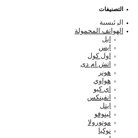
التصنيفات
الرئيسية
الهواتف المحمولة
ابل
ايس
اول كول
اتش ام دى
هونر
هواوي
اي كيو
انفينكس
ايتل
لينوفو
موتورولا
نوكيا