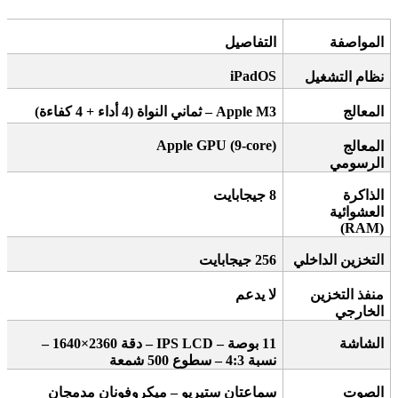
المواصفة
التفاصيل
iPadOS
نظام التشغيل
المعالج
Apple M3 –
ثماني النواة (4 أداء + 4 كفاءة)
Apple GPU (9-core)
المعالج
الرسومي
الذاكرة
8
جيجابايت
العشوائية
(RAM)
التخزين الداخلي
256
جيجابايت
منفذ التخزين
لا يدعم
الخارجي
الشاشة
11
بوصة
– IPS LCD –
دقة 2360×1640 –
نسبة 4:3 – سطوع 500 شمعة
الصوت
سماعتان ستيريو – ميكروفونان مدمجان