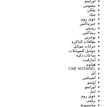
اورايمو
بيسوس
بيلكن
تتيك
جوى روم
جيرماكس
ريدمي
ريماكس
يوجرين
بطاقات الذاكرة
جرابات موبايل
حوامل للموبايلات
ساعات ذكية
أمازفيت
هواوى
CMF NOTHING
أبل
انفينكس
اوتيتو
اورايمو
ايتل
جوي روم
ريلمى
سامسونج