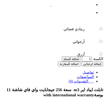
أزرق
رمادي فضائي
أرجواني
أزرق
الكمية:
اضافة للسلة
إضافة لرغباتي
اضافة للمقارنة
تفاصيل
المواصفات
التقييمات (0)
تابلت ايباد اير
m3
سعة 256 جيجابايت واي فاي شاشة 11
بوصة
with international warranty