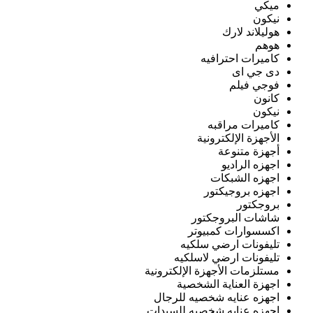
ميكي
نيكون
هوليلاند لارك
هوهم
كاميرات احترافيه
دى جي اى
فوجي فيلم
كانون
نيكون
كاميرات مراقبه
الأجهزة الإلكترونية
أجهزة متنوعة
اجهزه الراديو
اجهزه الشبكات
اجهزه بروجيكتور
بروجكتور
شاشات البروجكتور
اكسسوارات كمبيوتر
تليفونات ارضي سلكيه
تليفونات ارضي لاسلكيه
مستلزمات الأجهزة الإلكترونية
اجهزة العناية الشخصية
اجهزه عنايه شخصيه للرجال
اجهزه عنايه شخصيه للسيدات