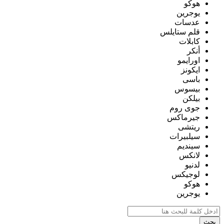
هوكو
يوجرين
عدسات
قلم ستايلس
كابلات
أنكر
اورايمو
ايكونز
باسى
بيسوس
بيلكن
جوى روم
جيرماكس
ريتشى
سيلبيرات
سينديم
لانكس
لدنيو
لوجيكس
هوكو
يوجرين
بحث