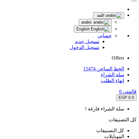
اللغة
arabic
English
حسابي
تسجيل جديد
تسجيل الدخول
Offers
الخط الساخن 15474
سلة الشراء
إنهاء الطلب
قائمتى
0
0 EGP
0
سلة الشراء فارغة !
كل التصنيفات
كل التصنيفات
الموبايلات