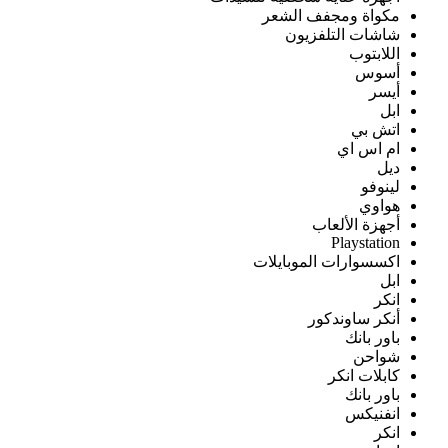
مكواة ومجفف الشعر
شاشات التلفزيون
اللابتوب
أسوس
أيسر
ابل
اتش بي
ام اس اي
ديل
لينوفو
هواوي
أجهزة الألعاب
Playstation
اكسسوارات الموبايلات
ابل
انكر
أنكر ساوندكور
باور بانك
شواحن
كابلات انكر
باور بانك
انفنيكس
انكر