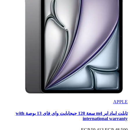
APPLE
تابلت ايباد اير m4 سعة 128 جيجابايت واى فاى 13 بوصة with
international warranty
59,413 EGP
48,500 EGP