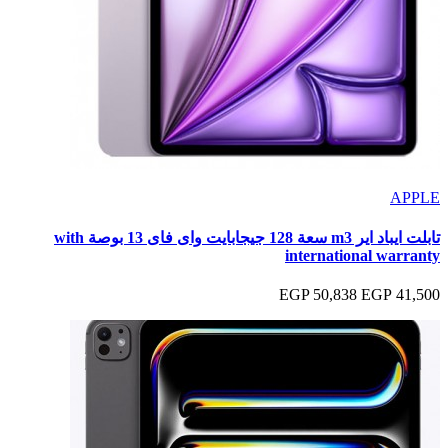
APPLE
تابلت ايباد اير m3 سعة 128 جيجابايت واى فاى 13 بوصة with
international warranty
50,838 EGP
41,500 EGP