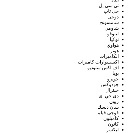
تي سي إل
جي تاب
دوجى
سامسونج
شاومي
لينوفو
نوكيا
هواوي
هونر
الكاميرات
اكسسوارات كاميرات
اف اكس ستوديو
بويا
جوبرو
جودوكس
جينرال
دى جي اى
زيون
سان ديسك
فوجى فيلم
كاميلون
كانون
ليكسر