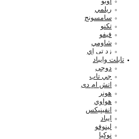
اوبو
ريلمي
سامسونج
تكنو
فيفو
شاومي
زد تي إي
تابلت وايباد
دوجى
جي تاب
اتش ام دى
هونر
هواوي
انفينيكس
ايباد
لينوفو
نوكيا