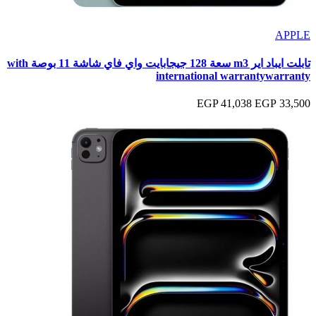
APPLE
تابلت ايباد اير m3 سعة 128 جيجابايت واي فاي شاشة 11 بوصة with
international warrantywarranty
41,038 EGP
33,500 EGP