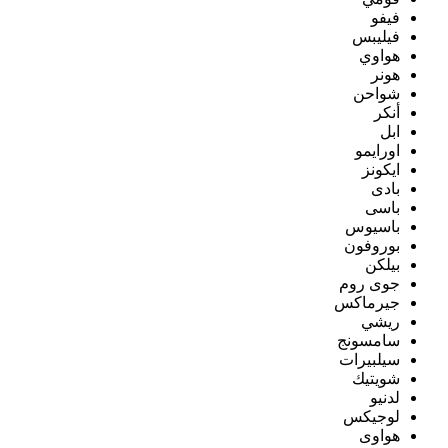
فيفو
فيليبس
هواوي
هونر
شواحن
أنكر
ابل
اورايمو
ايكونز
بادى
باسى
باسيوس
بوروفون
بيلكن
جوى روم
جيرماكس
ريشي
سامسونج
سيلبيرات
شويتيك
لدنيو
لوجيكس
هواوى