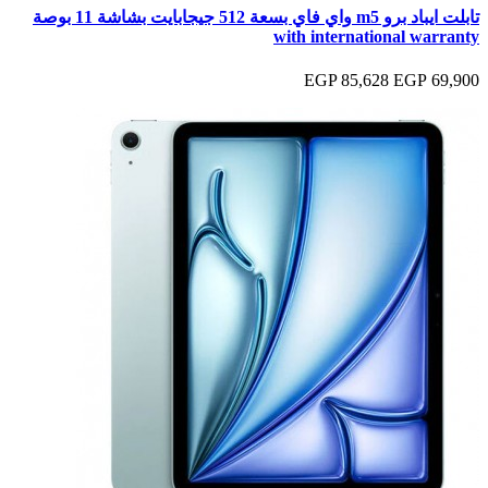
تابلت ايباد برو m5 واي فاي بسعة 512 جيجابايت بشاشة 11 بوصة
with international warranty
85,628 EGP
69,900 EGP