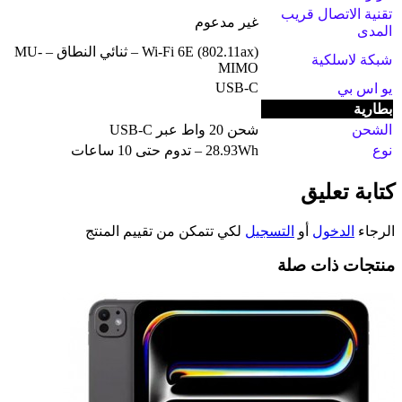
تقنية الاتصال قريب
غير مدعوم
المدى
Wi-Fi 6E (802.11ax) – ثنائي النطاق – MU-
شبكة لاسلكية
MIMO
USB-C
يو اس بي
بطارية
الشحن
شحن 20 واط عبر USB-C
نوع
28.93Wh – تدوم حتى 10 ساعات
كتابة تعليق
الرجاء
الدخول
أو
التسجيل
لكي تتمكن من تقييم المنتج
منتجات ذات صلة