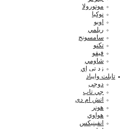
موتورولا
نوكيا
اوبو
ريلمي
سامسونج
تكنو
فيفو
شاومي
زد تي إي
تابلت وايباد
دوجى
جي تاب
اتش ام دى
هونر
هواوي
انفينيكس