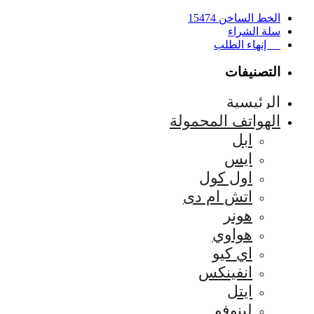
الخط الساخن 15474
سلة الشراء
إنهاء الطلب
التصنيفات
الرئيسية
الهواتف المحمولة
ابل
ايس
اول كول
اتش ام دى
هونر
هواوي
اي كيو
انفينكس
ايتل
لينوفو