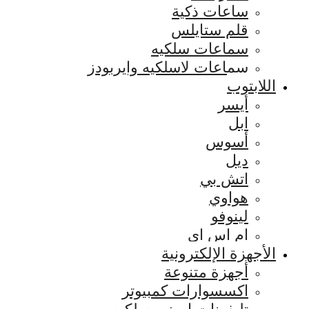
ساعات ذكية
قلم ستايلس
سماعات سلكيه
سماعات لاسلكيه وايربودز
اللابتوب
أيسر
ابل
أسوس
ديل
اتش بي
هواوي
لينوفو
ام اس اي
الأجهزة الإلكترونية
أجهزة متنوعة
اكسسوارات كمبيوتر