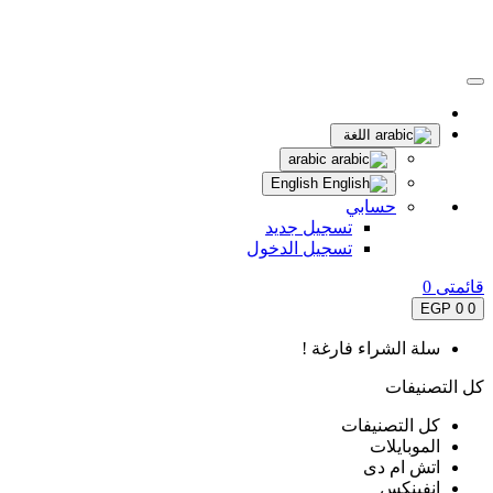
اللغة
arabic
English
حسابي
تسجيل جديد
تسجيل الدخول
قائمتى
0
0 EGP
0
سلة الشراء فارغة !
كل التصنيفات
كل التصنيفات
الموبايلات
اتش ام دى
انفينكس