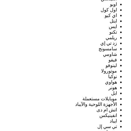
اوبو
اول كول
اي كيو
ايتل
ايس
تكنو
ريلمي
زد تي إي
سامسونج
شاومي
فيفو
لينوفو
موتورولا
نوكيا
هواوي
هونر
ابل
موبايلات مستعملة
الأجهزة اللوحية والآيباد
اتش ام دى
انفينيكس
ايباد
تي سي إل