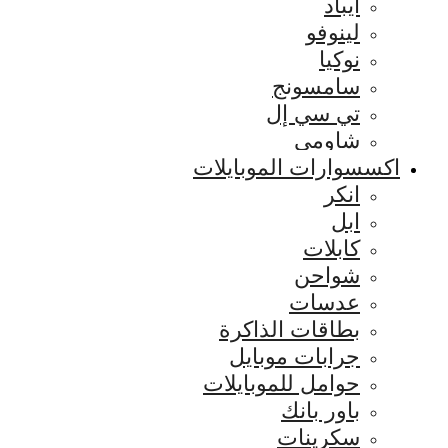
ايباد
لينوفو
نوكيا
سامسونج
تي سي إل
شاومي
اكسسوارات الموبايلات
انكر
ابل
كابلات
شواحن
عدسات
بطاقات الذاكرة
جرابات موبايل
حوامل للموبايلات
باور بانك
سكرينات