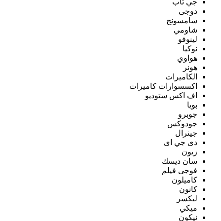
جي تاب
دوجى
سامسونج
شاومي
لينوفو
نوكيا
هواوي
هونر
الكاميرات
اكسسوارات كاميرات
اف اكس ستوديو
بويا
جوبرو
جودوكس
جينرال
دى جي اى
زيون
سان ديسك
فوجى فيلم
كاميلون
كانون
ليكسر
ميكي
نيكون