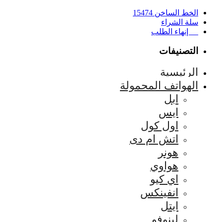
الخط الساخن 15474
سلة الشراء
إنهاء الطلب
التصنيفات
الرئيسية
الهواتف المحمولة
ابل
ايس
اول كول
اتش ام دى
هونر
هواوي
اي كيو
انفينكس
ايتل
لينوفو