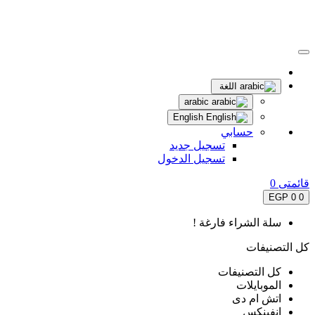
اللغة
arabic
English
حسابي
تسجيل جديد
تسجيل الدخول
قائمتى
0
0 EGP
0
سلة الشراء فارغة !
كل التصنيفات
كل التصنيفات
الموبايلات
اتش ام دى
انفينكس