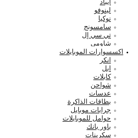
ايباد
لينوفو
نوكيا
سامسونج
تي سي إل
شاومي
اكسسوارات الموبايلات
انكر
ابل
كابلات
شواحن
عدسات
بطاقات الذاكرة
جرابات موبايل
حوامل للموبايلات
باور بانك
سكرينات