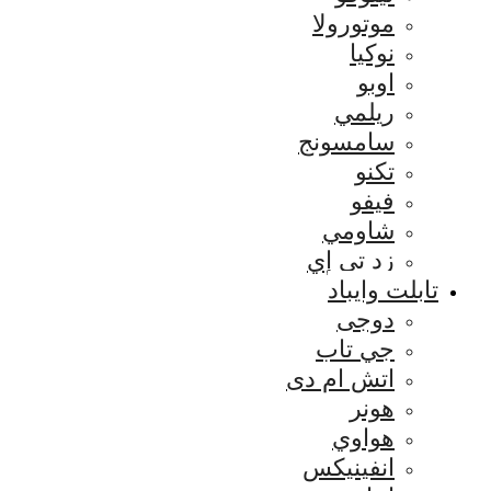
موتورولا
نوكيا
اوبو
ريلمي
سامسونج
تكنو
فيفو
شاومي
زد تي إي
تابلت وايباد
دوجى
جي تاب
اتش ام دى
هونر
هواوي
انفينيكس