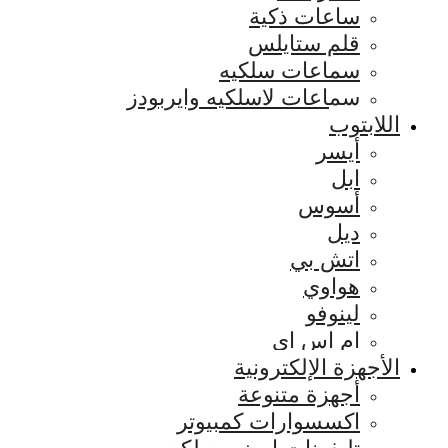
ساعات ذكية
قلم ستايلس
سماعات سلكيه
سماعات لاسلكيه وايربودز
اللابتوب
أيسر
ابل
أسوس
ديل
اتش بي
هواوي
لينوفو
ام اس اي
الأجهزة الإلكترونية
أجهزة متنوعة
اكسسوارات كمبيوتر