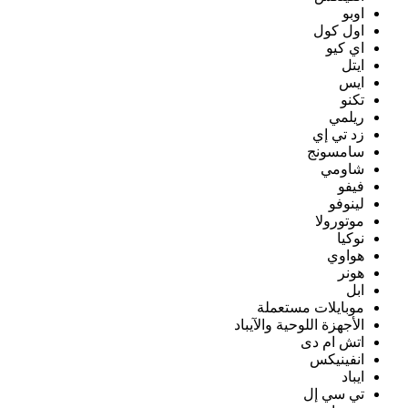
اوبو
اول كول
اي كيو
ايتل
ايس
تكنو
ريلمي
زد تي إي
سامسونج
شاومي
فيفو
لينوفو
موتورولا
نوكيا
هواوي
هونر
ابل
موبايلات مستعملة
الأجهزة اللوحية والآيباد
اتش ام دى
انفينيكس
ايباد
تي سي إل