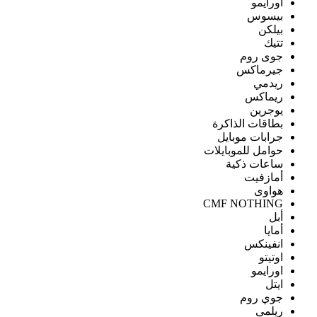
اورايمو
بيسوس
بيلكن
تتيك
جوى روم
جيرماكس
ريدمي
ريماكس
يوجرين
بطاقات الذاكرة
جرابات موبايل
حوامل للموبايلات
ساعات ذكية
أمازفيت
هواوى
CMF NOTHING
أبل
أمايا
انفينكس
اوتيتو
اورايمو
ايتل
جوي روم
ريلمى