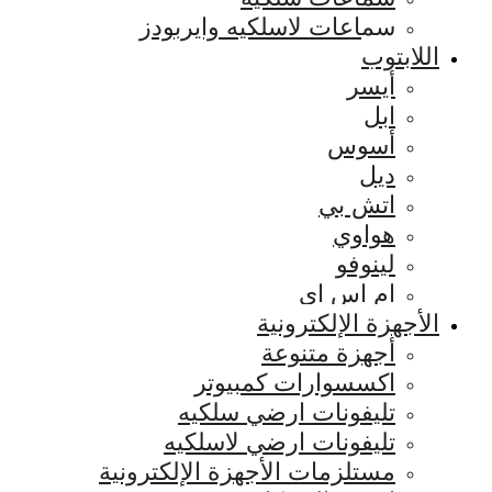
سماعات لاسلكيه وايربودز
اللابتوب
أيسر
ابل
أسوس
ديل
اتش بي
هواوي
لينوفو
ام اس اي
الأجهزة الإلكترونية
أجهزة متنوعة
اكسسوارات كمبيوتر
تليفونات ارضي سلكيه
تليفونات ارضي لاسلكيه
مستلزمات الأجهزة الإلكترونية