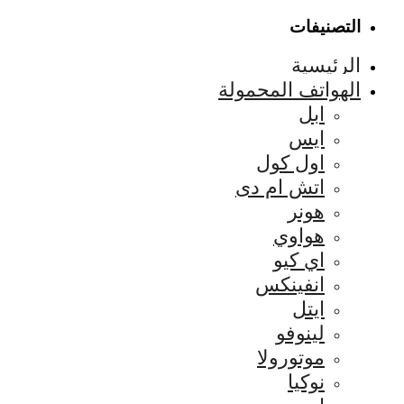
التصنيفات
الرئيسية
الهواتف المحمولة
ابل
ايس
اول كول
اتش ام دى
هونر
هواوي
اي كيو
انفينكس
ايتل
لينوفو
موتورولا
نوكيا