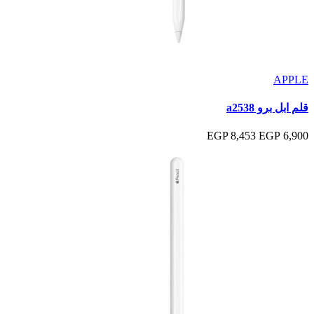
APPLE
قلم ابل برو a2538
8,453 EGP
6,900 EGP