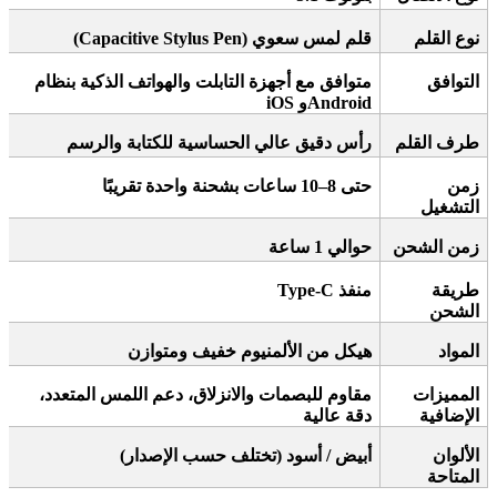
نوع القلم
قلم لمس سعوي
(Capacitive Stylus Pen)
التوافق
متوافق مع أجهزة التابلت والهواتف الذكية بنظام
Android
و
iOS
طرف القلم
رأس دقيق عالي الحساسية للكتابة والرسم
زمن
حتى 8–10 ساعات بشحنة واحدة تقريبًا
التشغيل
زمن الشحن
حوالي 1 ساعة
طريقة
منفذ
Type-C
الشحن
المواد
هيكل من الألمنيوم خفيف ومتوازن
المميزات
مقاوم للبصمات والانزلاق، دعم اللمس المتعدد،
الإضافية
دقة عالية
الألوان
أبيض / أسود (تختلف حسب الإصدار)
المتاحة