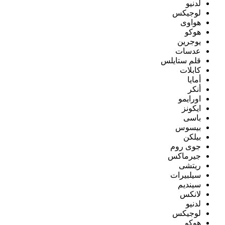
لدنيو
لوجيكس
هواوى
هوكو
يوجرين
عدسات
قلم ستايلس
كابلات
أمايا
أنكر
اورايمو
ايكونز
باسى
بيسوس
بيلكن
جوى روم
جيرماكس
ريتشى
سيلبيرات
سينديم
لانكس
لدنيو
لوجيكس
هوكو