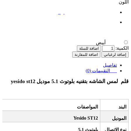
اللون
أبيض
أبيض
الكمية:
اضافة للسلة
إضافة لرغباتي
اضافة للمقارنة
تفاصيل
التقييمات (0)
قلم
لمس الشاشه بتقنيه بلوتوث 5.1 موديل
yesido st12
البند
المواصفات
Yesido ST12
الموديل
نوع الاتصال
بلوتوث 5.1