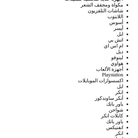
مكواة ومجفف الشعر
شاشات التلفزيون
اللابتوب
أسوس
أيسر
ابل
اتش بي
ام اس اي
ديل
لينوفو
هواوي
أجهزة الألعاب
Playstation
اكسسوارات الموبايلات
ابل
انكر
أنكر ساوندكور
باور بانك
شواحن
كابلات انكر
باور بانك
انفنيكس
انكر