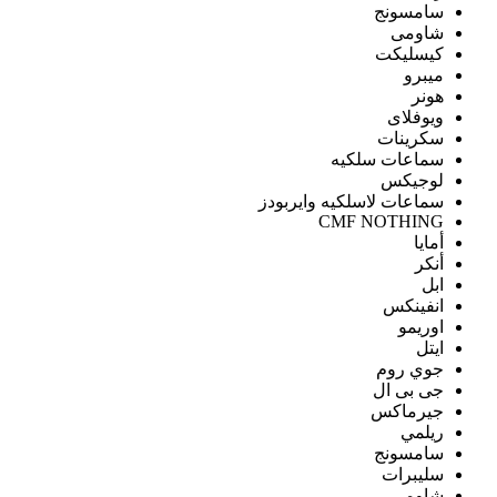
سامسونج
شاومى
كيسليكت
ميبرو
هونر
ويوفلاى
سكرينات
سماعات سلكيه
لوجيكس
سماعات لاسلكيه وايربودز
CMF NOTHING
أمايا
أنكر
ابل
انفينكس
اوريمو
ايتل
جوي روم
جى بى ال
جيرماكس
ريلمي
سامسونج
سليبرات
شاومى