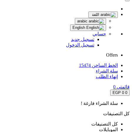
اللغة
arabic
English
حسابي
تسجيل جديد
تسجيل الدخول
Offers
الخط الساخن 15474
سلة الشراء
إنهاء الطلب
قائمتى
0
0 EGP
0
سلة الشراء فارغة !
كل التصنيفات
كل التصنيفات
الموبايلات