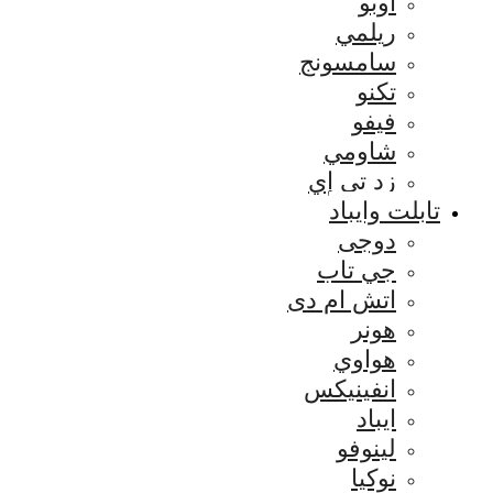
اوبو
ريلمي
سامسونج
تكنو
فيفو
شاومي
زد تي إي
تابلت وايباد
دوجى
جي تاب
اتش ام دى
هونر
هواوي
انفينيكس
ايباد
لينوفو
نوكيا