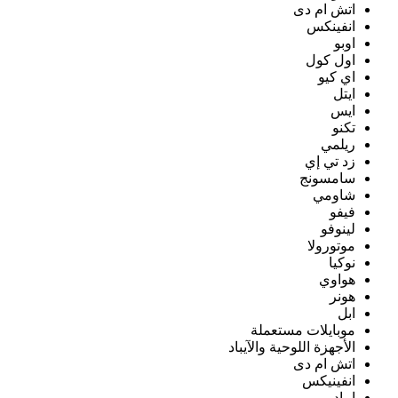
اتش ام دى
انفينكس
اوبو
اول كول
اي كيو
ايتل
ايس
تكنو
ريلمي
زد تي إي
سامسونج
شاومي
فيفو
لينوفو
موتورولا
نوكيا
هواوي
هونر
ابل
موبايلات مستعملة
الأجهزة اللوحية والآيباد
اتش ام دى
انفينيكس
ايباد