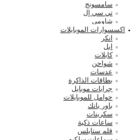
سامسونج
تي سي إل
شاومي
اكسسوارات الموبايلات
انكر
ابل
كابلات
شواحن
عدسات
بطاقات الذاكرة
جرابات موبايل
حوامل للموبايلات
باور بانك
سكرينات
ساعات ذكية
قلم ستايلس
سماعات سلكيه