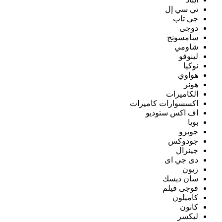
تي سي إل
جي تاب
دوجى
سامسونج
شاومي
لينوفو
نوكيا
هواوي
هونر
الكاميرات
اكسسوارات كاميرات
اف اكس ستوديو
بويا
جوبرو
جودوكس
جينرال
دى جي اى
زيون
سان ديسك
فوجى فيلم
كاميلون
كانون
ليكسر