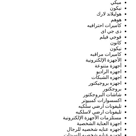
ميكي
نيكون
هوليلاند لارك
هوهم
كاميرات احترافيه
دى جي اى
فوجي فيلم
كانون
نيكون
كاميرات مراقبه
الأجهزة الإلكترونية
أجهزة متنوعة
اجهزه الراديو
اجهزه الشبكات
اجهزه بروجيكتور
بروجكتور
شاشات البروجكتور
اكسسوارات كمبيوتر
تليفونات ارضي سلكيه
تليفونات ارضي لاسلكيه
مستلزمات الأجهزة الإلكترونية
اجهزة العناية الشخصية
اجهزه عنايه شخصيه للرجال
اجهزه عنايه شخصيه للسيدات