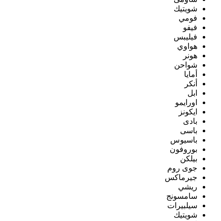
شويتيك
فومي
فيفو
فيليبس
هواوي
هونر
شواحن
أمايا
أنكر
ابل
اورايمو
ايكونز
بادى
باسى
باسيوس
بوروفون
بيلكن
جوى روم
جيرماكس
ريشي
سامسونج
سيلبيرات
شويتيك