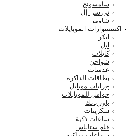
سامسونج
تي سي إل
شاومي
اكسسوارات الموبايلات
انكر
ابل
كابلات
شواحن
عدسات
بطاقات الذاكرة
جرابات موبايل
حوامل للموبايلات
باور بانك
سكرينات
ساعات ذكية
قلم ستايلس
سماعات سلكيه