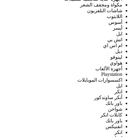
مكواة ومجفف الشعر
شاشات التلفزيون
اللابتوب
أسوس
أيسر
ابل
اتش بي
ام اس اي
ديل
لينوفو
هواوي
أجهزة الألعاب
Playstation
اكسسوارات الموبايلات
ابل
انكر
أنكر ساوندكور
باور بانك
شواحن
كابلات انكر
باور بانك
انفنيكس
انكر