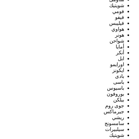
شويتيك
فومي
فيفو
فيليبس
هواوي
هونر
شواحن
أمايا
أنكر
ابل
اورايمو
ايكونز
بادى
باسى
باسيوس
بوروفون
بيلكن
جوى روم
جيرماكس
ريشي
سامسونج
سيلبيرات
شويتيك