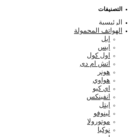
التصنيفات
الرئيسية
الهواتف المحمولة
ابل
ايس
اول كول
اتش ام دى
هونر
هواوي
اي كيو
انفينكس
ايتل
لينوفو
موتورولا
نوكيا