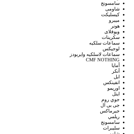
سامسونج
شاومى
كيسليكت
ميبرو
هونر
ويوفلاى
سكرينات
سماعات سلكيه
لوجيكس
سماعات لاسلكيه وايربودز
CMF NOTHING
أمايا
أنكر
ابل
انفينكس
اوريمو
ايتل
جوي روم
جى بى ال
جيرماكس
ريلمي
سامسونج
سليبرات
شاومى