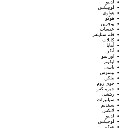
لدنيو
لوجيكس
هواوى
هوكو
يوجرين
عدسات
قلم ستايلس
كابلات
أمايا
أنكر
اورايمو
ايكونز
باسى
بيسوس
بيلكن
جوى روم
جيرماكس
ريتشى
سيلبيرات
سينديم
لانكس
لدنيو
لوجيكس
هوكو