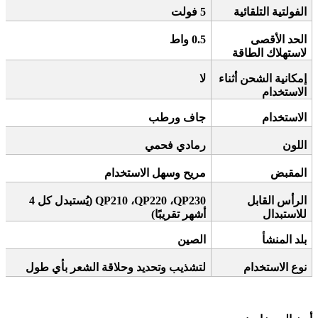
الفولتية التلقائية
5
فولت
الحد الأقصى
0.5
واط
لاستهلاك الطاقة
إمكانية الشحن أثناء
لا
الاستخدام
الاستخدام
جاف ورطب
اللون
رمادي فحمي
المقبض
مريح وسهل الاستخدام
الرأس القابل
QP230 (
،
QP220
،
QP210
يُستبدل كل 4
للاستبدال
أشهر تقريبًا
)
بلد المنشأ
الصين
نوع الاستخدام
لتشذيب وتحديد وحلاقة الشعر بأي طول