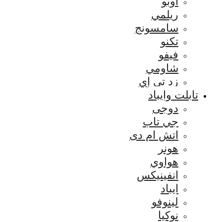
اوبو
ريلمي
سامسونج
تكنو
فيفو
شاومي
زد تي إي
تابلت وايباد
دوجى
جي تاب
اتش ام دى
هونر
هواوي
انفينيكس
ايباد
لينوفو
نوكيا