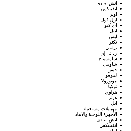
اتش ام دى
انفينكس
اوبو
اول كول
اي كيو
ايتل
ايس
تكنو
ريلمي
زد تي إي
سامسونج
شاومي
فيفو
لينوفو
موتورولا
نوكيا
هواوي
هونر
ابل
موبايلات مستعملة
الأجهزة اللوحية والآيباد
اتش ام دى
انفينيكس
ايباد