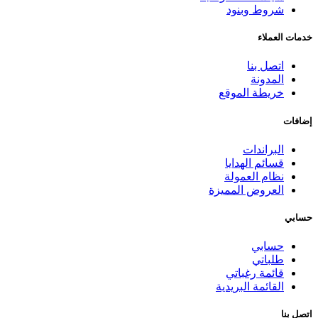
شروط وبنود
خدمات العملاء
اتصل بنا
المدونة
خريطة الموقع
إضافات
البراندات
قسائم الهدايا
نظام العمولة
العروض المميزة
حسابي
حسابي
طلباتي
قائمة رغباتي
القائمة البريدية
اتصل بنا