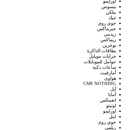
اورايمو
بيسوس
بيلكن
تتيك
جوى روم
جيرماكس
ريدمي
ريماكس
يوجرين
بطاقات الذاكرة
جرابات موبايل
حوامل للموبايلات
ساعات ذكية
أمازفيت
هواوى
CMF NOTHING
أبل
أمايا
انفينكس
اوتيتو
اورايمو
ايتل
جوي روم
ريلمى