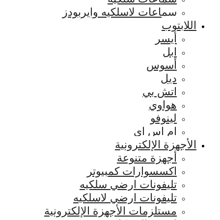
سماعات لاسلكيه وايربودز
اللابتوب
أيسر
ابل
أسوس
ديل
اتش بي
هواوي
لينوفو
ام اس اي
الأجهزة الإلكترونية
أجهزة متنوعة
اكسسوارات كمبيوتر
تليفونات ارضي سلكيه
تليفونات ارضي لاسلكيه
مستلزمات الأجهزة الإلكترونية