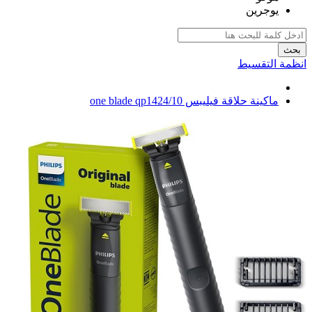
يوجرين
بحث
انظمة التقسيط
ماكينة حلاقة فيليبس one blade qp1424/10