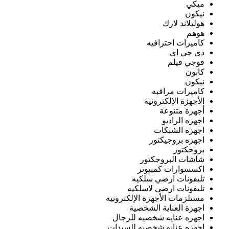
ميكي
نيكون
هوليلاند لارك
هوهم
كاميرات احترافيه
دى جي اى
فوجي فيلم
كانون
نيكون
كاميرات مراقبه
الأجهزة الإلكترونية
أجهزة متنوعة
اجهزه الراديو
اجهزه الشبكات
اجهزه بروجيكتور
بروجكتور
شاشات البروجكتور
اكسسوارات كمبيوتر
تليفونات ارضي سلكيه
تليفونات ارضي لاسلكيه
مستلزمات الأجهزة الإلكترونية
اجهزة العناية الشخصية
اجهزه عنايه شخصيه للرجال
اجهزه عنايه شخصيه للسيدات