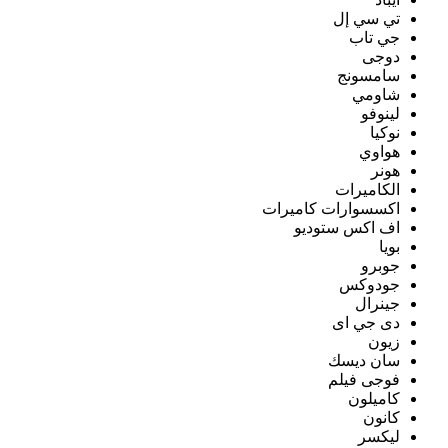
تي سي إل
جي تاب
دوجى
سامسونج
شاومي
لينوفو
نوكيا
هواوي
هونر
الكاميرات
اكسسوارات كاميرات
اف اكس ستوديو
بويا
جوبرو
جودوكس
جينرال
دى جي اى
زيون
سان ديسك
فوجى فيلم
كاميلون
كانون
ليكسر