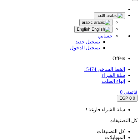
اللغة
arabic
English
حسابي
تسجيل جديد
تسجيل الدخول
Offers
الخط الساخن 15474
سلة الشراء
إنهاء الطلب
قائمتى
0
0 EGP
0
سلة الشراء فارغة !
كل التصنيفات
كل التصنيفات
الموبايلات