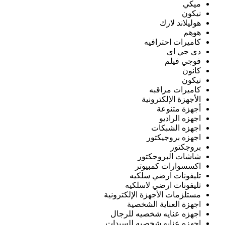
ميكي
نيكون
هوليلاند لارك
هوهم
كاميرات احترافيه
دى جي اى
فوجي فيلم
كانون
نيكون
كاميرات مراقبه
الأجهزة الإلكترونية
أجهزة متنوعة
اجهزه الراديو
اجهزه الشبكات
اجهزه بروجيكتور
بروجكتور
شاشات البروجكتور
اكسسوارات كمبيوتر
تليفونات ارضي سلكيه
تليفونات ارضي لاسلكيه
مستلزمات الأجهزة الإلكترونية
اجهزة العناية الشخصية
اجهزه عنايه شخصيه للرجال
اجهزه عنايه شخصيه للسيدات