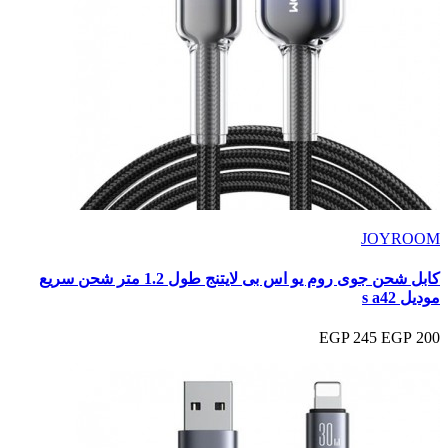
JOYROOM
كابل شحن جوى روم يو اس بى لايتنج طول 1.2 متر شحن سريع
موديل s a42
245 EGP
200 EGP