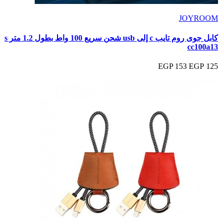
JOYROOM
كابل جوى روم تايب c إلى usb شحن سريع 100 واط بطول 1.2 متر s
cc100a13
153 EGP
125 EGP