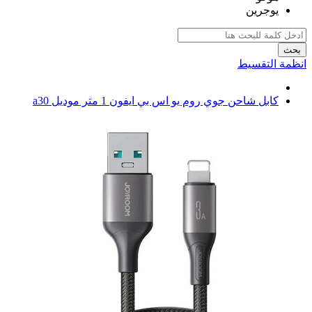
يوجرين
بحث
انظمة التقسيط
كابل شاحن جوي روم يو اس بي ايفون 1 متر موديل a30