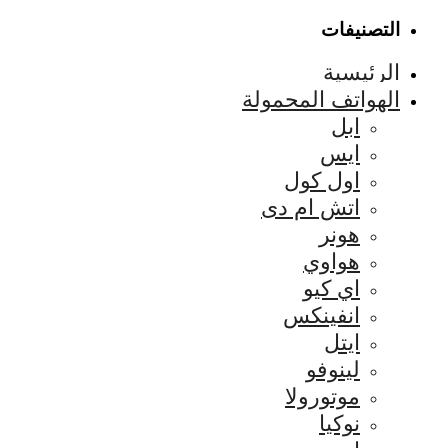
التصنيفات
الرئيسية
الهواتف المحمولة
ابل
ايس
اول كول
اتش ام دى
هونر
هواوي
اي كيو
انفينكس
ايتل
لينوفو
موتورولا
نوكيا