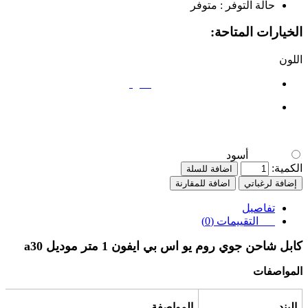
حالة التوفر :
متوفر
الخيارات المتاحة:
اللون
أسود
أسود
الكمية:
اضافة للسلة
إضافة لرغباتي
اضافة للمقارنة
تفاصيل
التقييمات (0)
كابل شاحن جوي روم يو اس بي ايفون 1 متر موديل
a30
المواصفات
البند
المواصفة