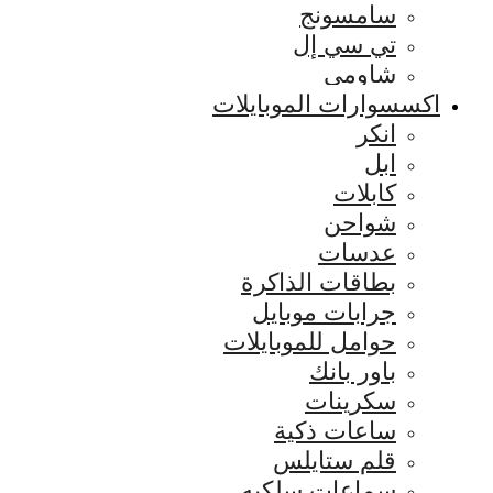
سامسونج
تي سي إل
شاومي
اكسسوارات الموبايلات
انكر
ابل
كابلات
شواحن
عدسات
بطاقات الذاكرة
جرابات موبايل
حوامل للموبايلات
باور بانك
سكرينات
ساعات ذكية
قلم ستايلس
سماعات سلكيه