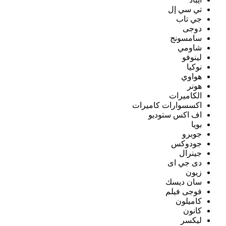
تي سي إل
جي تاب
دوجى
سامسونج
شاومي
لينوفو
نوكيا
هواوي
هونر
الكاميرات
اكسسوارات كاميرات
اف اكس ستوديو
بويا
جوبرو
جودوكس
جينرال
دى جي اى
زيون
سان ديسك
فوجى فيلم
كاميلون
كانون
ليكسر