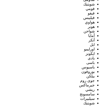
شويتيك
فومي
فيفو
فيليبس
هواوي
هونر
شواحن
أمايا
أنكر
ابل
اورايمو
ايكونز
بادى
باسى
باسيوس
بوروفون
بيلكن
جوى روم
جيرماكس
ريشي
سامسونج
سيلبيرات
شويتيك