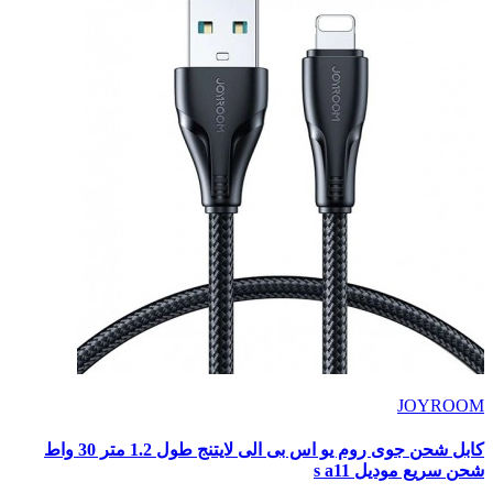
JOYROOM
كابل شحن جوى روم يو اس بى الى لايتنج طول 1.2 متر 30 واط
شحن سريع موديل s a11