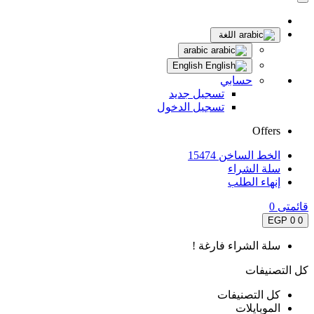
اللغة
arabic
English
حسابي
تسجيل جديد
تسجيل الدخول
Offers
الخط الساخن 15474
سلة الشراء
إنهاء الطلب
قائمتى
0
0 EGP
0
سلة الشراء فارغة !
كل التصنيفات
كل التصنيفات
الموبايلات