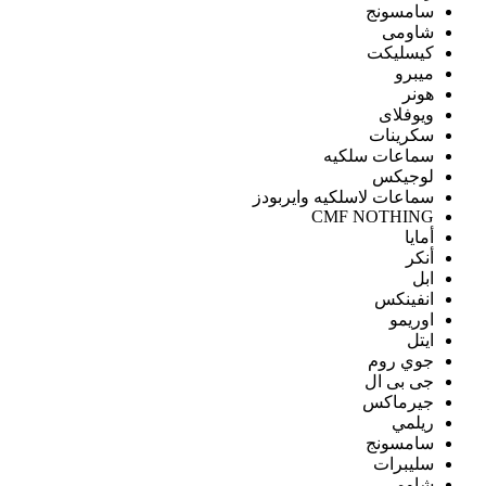
سامسونج
شاومى
كيسليكت
ميبرو
هونر
ويوفلاى
سكرينات
سماعات سلكيه
لوجيكس
سماعات لاسلكيه وايربودز
CMF NOTHING
أمايا
أنكر
ابل
انفينكس
اوريمو
ايتل
جوي روم
جى بى ال
جيرماكس
ريلمي
سامسونج
سليبرات
شاومى