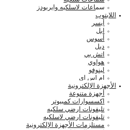
سماعات لاسلكيه وايربودز
اللابتوب
أيسر
ابل
أسوس
ديل
اتش بي
هواوي
لينوفو
ام اس اي
الأجهزة الإلكترونية
أجهزة متنوعة
اكسسوارات كمبيوتر
تليفونات ارضي سلكيه
تليفونات ارضي لاسلكيه
مستلزمات الأجهزة الإلكترونية