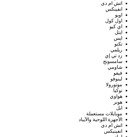
اتش ام دى
انفينكس
اوبو
اول كول
اي كيو
ايتل
ايس
تكنو
ريلمي
زد تي إي
سامسونج
شاومي
فيفو
لينوفو
موتورولا
نوكيا
هواوي
هونر
ابل
موبايلات مستعملة
الأجهزة اللوحية والآيباد
اتش ام دى
انفينيكس
ايباد