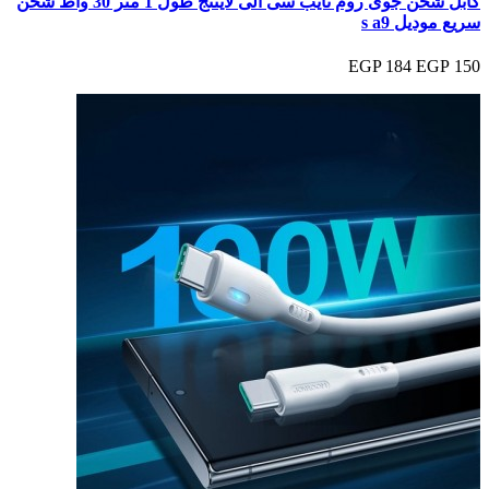
كابل شحن جوى روم تايب سى الى لايتنج طول 1 متر 30 واط شحن
سريع موديل s a9
184 EGP
150 EGP