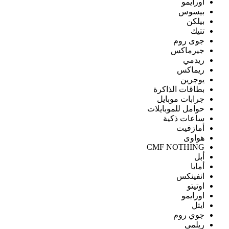
اورايمو
بيسوس
بيلكن
تتيك
جوى روم
جيرماكس
ريدمي
ريماكس
يوجرين
بطاقات الذاكرة
جرابات موبايل
حوامل للموبايلات
ساعات ذكية
أمازفيت
هواوى
CMF NOTHING
أبل
أمايا
انفينكس
اوتيتو
اورايمو
ايتل
جوي روم
ريلمى