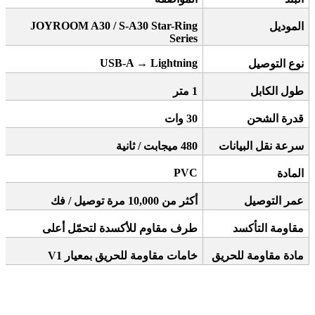
JOYROOM A30 / S-A30 Star-Ring
الموديل
Series
USB-A
→
Lightning
نوع التوصيل
طول الكابل
1
متر
قدرة الشحن
30
وات
سرعة نقل البيانات
480
ميجابت / ثانية
PVC
المادة
عمر التوصيل
أكثر من 10,000 مرة توصيل / فك
مقاومة التأكسد
طرف مقاوم للأكسدة لتحمّل أعلى
مادة مقاومة للحريق
خامات مقاومة للحريق بمعيار
V1