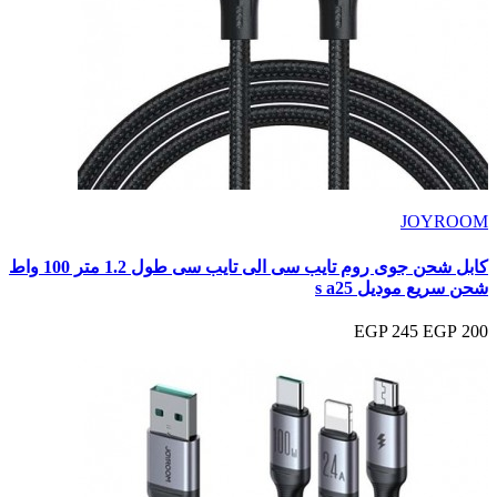
JOYROOM
كابل شحن جوى روم تايب سى الى تايب سى طول 1.2 متر 100 واط
شحن سريع موديل s a25
245 EGP
200 EGP