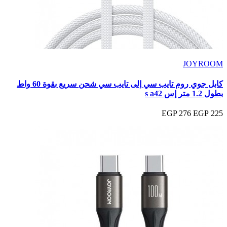
JOYROOM
كابل جوي روم تايب سي إلى تايب سي شحن سريع بقوة 60 واط
بطول 1.2 متر إس s a42
276 EGP
225 EGP