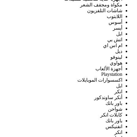
مكواة ومجفف الشعر
شاشات التلفزيون
اللابتوب
أسوس
أيسر
ابل
اتش بي
ام اس اي
ديل
لينوفو
هواوي
أجهزة الألعاب
Playstation
اكسسوارات الموبايلات
ابل
انكر
أنكر ساوندكور
باور بانك
شواحن
كابلات انكر
باور بانك
انفنيكس
انكر