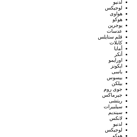
لدنيو
لوجيكس
هواوى
هوكو
يوجرين
عدسات
قلم ستايلس
كابلات
أمايا
أنكر
اورايمو
ايكونز
باسى
بيسوس
بيلكن
جوى روم
جيرماكس
ريتشى
سيلبيرات
سينديم
لانكس
لدنيو
لوجيكس
هوكو