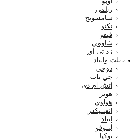
اوبو
ريلمي
سامسونج
تكنو
فيفو
شاومي
زد تي إي
تابلت وايباد
دوجى
جي تاب
اتش ام دى
هونر
هواوي
انفينيكس
ايباد
لينوفو
نوكيا