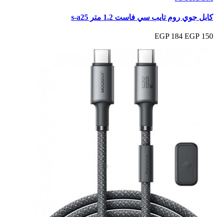
كابل جوي روم تايب سي فاست 1.2 متر s-a25
184 EGP
150 EGP