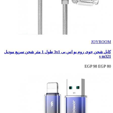
JOYROOM
كابل شحن جوى روم يو اس بى 3x1 طول 1 متر شحن سريع موديل
s m321
98 EGP
80 EGP