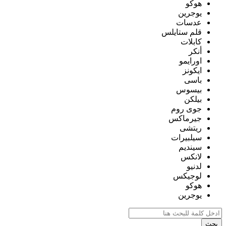
هوكو
يوجرين
عدسات
قلم ستايلس
كابلات
أنكر
اورايمو
ايكونز
باسى
بيسوس
بيلكن
جوى روم
جيرماكس
ريتشى
سيلبيرات
سينديم
لانكس
لدنيو
لوجيكس
هوكو
يوجرين
بحث