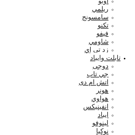
اوبو
ريلمي
سامسونج
تكنو
فيفو
شاومي
زد تي إي
تابلت وايباد
دوجى
جي تاب
اتش ام دى
هونر
هواوي
انفينيكس
ايباد
لينوفو
نوكيا