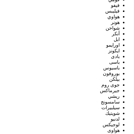
فيفو
فيليبس
هواوي
هونر
شواحن
أنكر
ابل
اورايمو
ايكونز
بادى
باسى
باسيوس
بوروفون
بيلكن
جوى روم
جيرماكس
ريشي
سامسونج
سيلبيرات
شويتيك
لدنيو
لوجيكس
هواوى