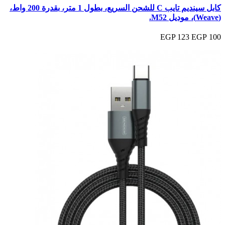
كابل سينديم تايب C للشحن السريع، بطول 1 متر، بقدرة 200 واط،
(Weave)، موديل M52.
123 EGP
100 EGP