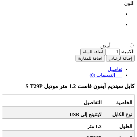
اللون
أبيض
أبيض
الكمية:
اضافة للسلة
إضافة لرغباتي
اضافة للمقارنة
تفاصيل
التقييمات (0)
كابل سينديم آيفون فاست 1.2 متر موديل
S T29P
الخاصية
التفاصيل
نوع الكابل
لايتنينج إلى
USB
الطول
1.2
متر