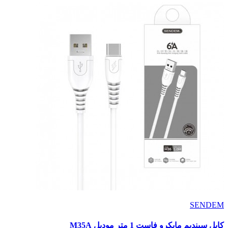
SENDEM
كابل سينديم مايكرو فاست 1 متر موديل M35A