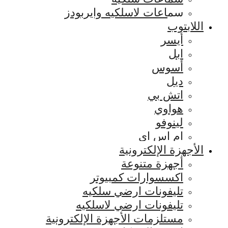
سماعات لاسلكيه وايربودز
اللابتوب
أيسر
ابل
أسوس
ديل
اتش بي
هواوي
لينوفو
ام اس اي
الأجهزة الإلكترونية
أجهزة متنوعة
اكسسوارات كمبيوتر
تليفونات ارضي سلكيه
تليفونات ارضي لاسلكيه
مستلزمات الأجهزة الإلكترونية