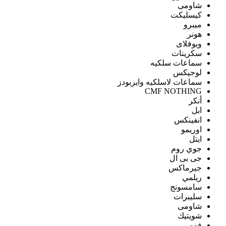
شاومى
كيسليكت
ميبرو
هونر
ويوفلاى
سكرينات
سماعات سلكيه
لوجيكس
سماعات لاسلكيه وايربودز
CMF NOTHING
أنكر
ابل
انفينكس
اوريمو
ايتل
جوي روم
جى بى ال
جيرماكس
ريلمي
سامسونج
سليبرات
شاومى
شويتيك
فومي