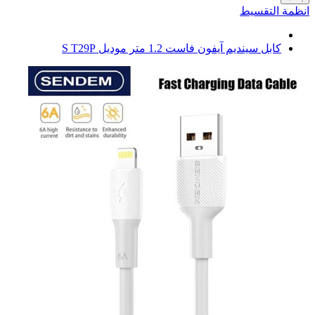
انظمة التقسيط
كابل سينديم آيفون فاست 1.2 متر موديل S T29P