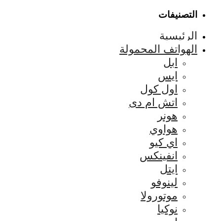
التصنيفات
الرئيسية
الهواتف المحمولة
ابل
ايس
اول كول
اتش ام دى
هونر
هواوي
اي كيو
انفينكس
ايتل
لينوفو
موتورولا
نوكيا