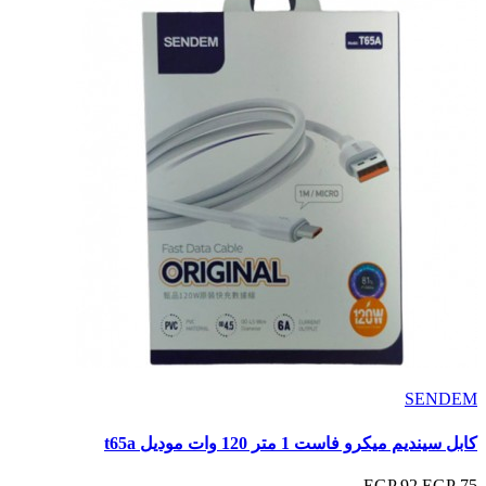
SENDEM
كابل سينديم ميكرو فاست 1 متر 120 وات موديل t65a
92 EGP
75 EGP