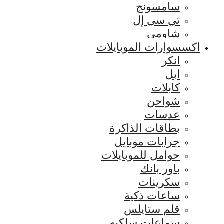
سامسونج
تي سي إل
شاومي
اكسسوارات الموبايلات
انكر
ابل
كابلات
شواحن
عدسات
بطاقات الذاكرة
جرابات موبايل
حوامل للموبايلات
باور بانك
سكرينات
ساعات ذكية
قلم ستايلس
سماعات سلكيه