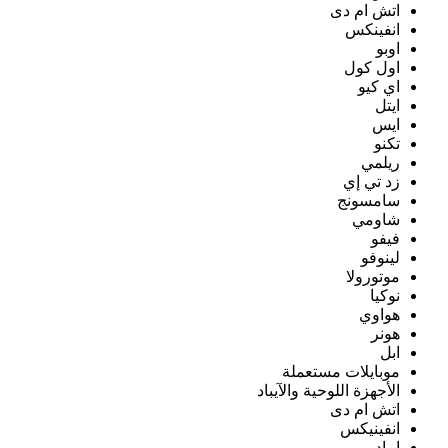
اتش ام دى
انفينكس
اوبو
اول كول
اي كيو
ايتل
ايس
تكنو
ريلمي
زد تي إي
سامسونج
شاومي
فيفو
لينوفو
موتورولا
نوكيا
هواوي
هونر
ابل
موبايلات مستعملة
الأجهزة اللوحية والآيباد
اتش ام دى
انفينيكس
ايباد