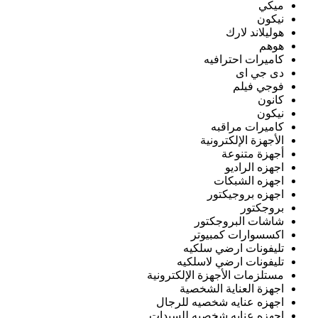
ميكي
نيكون
هوليلاند لارك
هوهم
كاميرات احترافيه
دى جي اى
فوجي فيلم
كانون
نيكون
كاميرات مراقبه
الأجهزة الإلكترونية
أجهزة متنوعة
اجهزه الراديو
اجهزه الشبكات
اجهزه بروجيكتور
بروجكتور
شاشات البروجكتور
اكسسوارات كمبيوتر
تليفونات ارضي سلكيه
تليفونات ارضي لاسلكيه
مستلزمات الأجهزة الإلكترونية
اجهزة العناية الشخصية
اجهزه عنايه شخصيه للرجال
اجهزه عنايه شخصيه للسيدات