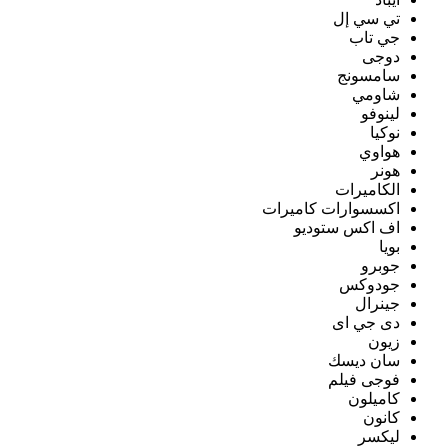
تي سي إل
جي تاب
دوجى
سامسونج
شاومي
لينوفو
نوكيا
هواوي
هونر
الكاميرات
اكسسوارات كاميرات
اف اكس ستوديو
بويا
جوبرو
جودوكس
جينرال
دى جي اى
زيون
سان ديسك
فوجى فيلم
كاميلون
كانون
ليكسر