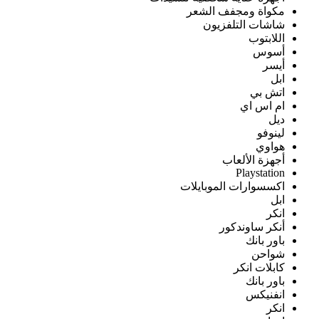
مكواة ومجفف الشعر
شاشات التلفزيون
اللابتوب
أسوس
أيسر
ابل
اتش بي
ام اس اي
ديل
لينوفو
هواوي
أجهزة الألعاب
Playstation
اكسسوارات الموبايلات
ابل
انكر
أنكر ساوندكور
باور بانك
شواحن
كابلات انكر
باور بانك
انفنيكس
انكر