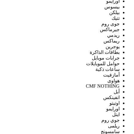
اورايمو
بيسوس
بيلكن
تتيك
جوى روم
جيرماكس
ريدمي
ريماكس
يوجرين
بطاقات الذاكرة
جرابات موبايل
حوامل للموبايلات
ساعات ذكية
أمازفيت
هواوى
CMF NOTHING
أبل
انفينكس
اوتيتو
اورايمو
ايتل
جوي روم
ريلمى
سامسونج