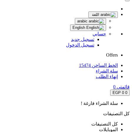
اللغة
arabic
English
حسابي
تسجيل جديد
تسجيل الدخول
Offers
الخط الساخن 15474
سلة الشراء
إنهاء الطلب
قائمتى
0
0 EGP
0
سلة الشراء فارغة !
كل التصنيفات
كل التصنيفات
الموبايلات